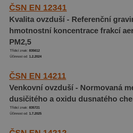
ČSN EN 12341
Kvalita ovzduší - Referenční grav
hmotnostní koncentrace frakcí ae
PM2,5
Třídicí znak:
835612
Účinnost od:
1.2.2024
ČSN EN 14211
Venkovní ovzduší - Normovaná me
dusičitého a oxidu dusnatého ch
Třídicí znak:
835721
Účinnost od:
1.7.2025
ČSN EN 14212