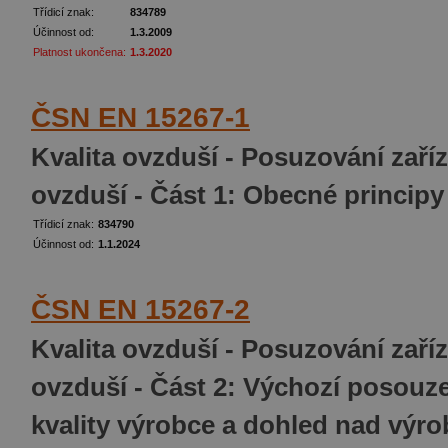
Třídicí znak:
834789
Účinnost od:
1.3.2009
Platnost ukončena:
1.3.2020
ČSN EN 15267-1
Kvalita ovzduší - Posuzování zaříz
ovzduší - Část 1: Obecné principy 
Třídicí znak:
834790
Účinnost od:
1.1.2024
ČSN EN 15267-2
Kvalita ovzduší - Posuzování zaříz
ovzduší - Část 2: Výchozí posou
kvality výrobce a dohled nad výro