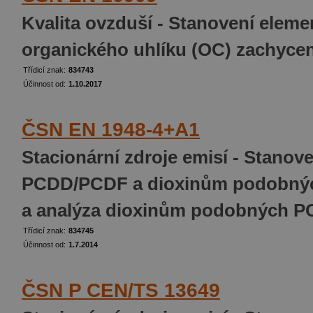
Kvalita ovzduší - Stanovení eleme
organického uhlíku (OC) zachycen
Třídicí znak:
834743
Účinnost od:
1.10.2017
ČSN EN 1948-4+A1
Stacionární zdroje emisí - Stano
PCDD/PCDF a dioxinům podobných
a analýza dioxinům podobných P
Třídicí znak:
834745
Účinnost od:
1.7.2014
ČSN P CEN/TS 13649