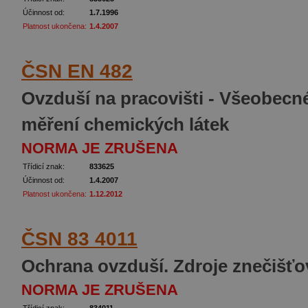
Účinnost od:
1.7.1996
Platnost ukončena:
1.4.2007
ČSN EN 482
Ovzduší na pracovišti - Všeobec
měření chemických látek
NORMA JE ZRUŠENA
Třídicí znak:
833625
Účinnost od:
1.4.2007
Platnost ukončena:
1.12.2012
ČSN 83 4011
Ochrana ovzduší. Zdroje znečišťo
NORMA JE ZRUŠENA
Třídicí znak:
834011