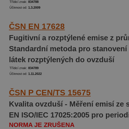
Třídicí znak:
834788
Účinnost od:
1.3.2009
ČSN EN 17628
Fugitivní a rozptýlené emise z pr
Standardní metoda pro stanovení
látek rozptýlených do ovzduší
Třídicí znak:
834789
Účinnost od:
1.11.2022
ČSN P CEN/TS 15675
Kvalita ovzduší - Měření emisí ze 
EN ISO/IEC 17025:2005 pro period
NORMA JE ZRUŠENA