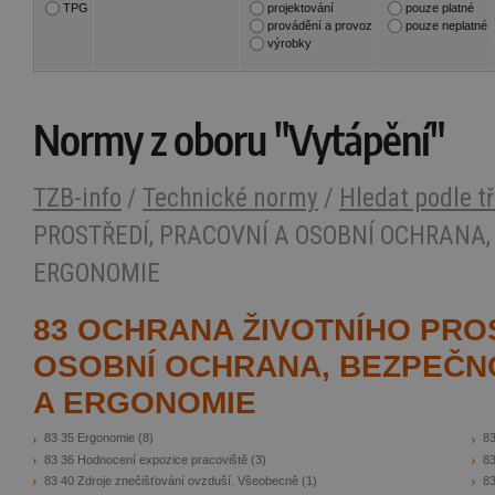
TPG
projektování
pouze platné
provádění a provoz
pouze neplatné
výrobky
Normy z oboru "Vytápění"
TZB-info
/
Technické normy
/
Hledat podle tř
PROSTŘEDÍ, PRACOVNÍ A OSOBNÍ OCHRANA,
ERGONOMIE
83 OCHRANA ŽIVOTNÍHO PRO
OSOBNÍ OCHRANA, BEZPEČNO
A ERGONOMIE
83 35 Ergonomie
(8)
83
83 36 Hodnocení expozice pracoviště
(3)
83
83 40 Zdroje znečišťování ovzduší. Všeobecně
(1)
83