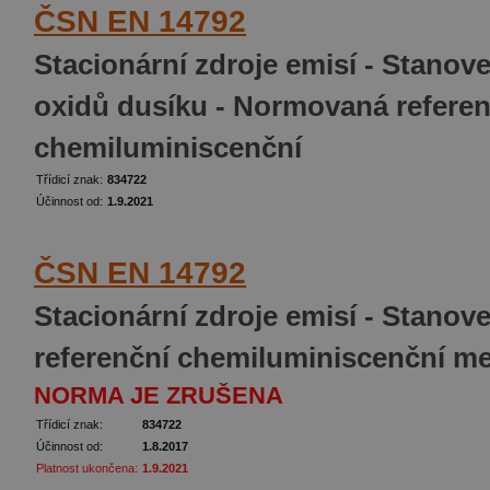
ČSN EN 14792
Stacionární zdroje emisí - Stano
oxidů dusíku - Normovaná refere
chemiluminiscenční
Třídicí znak:
834722
Účinnost od:
1.9.2021
ČSN EN 14792
Stacionární zdroje emisí - Stanov
referenční chemiluminiscenční m
NORMA JE ZRUŠENA
Třídicí znak:
834722
Účinnost od:
1.8.2017
Platnost ukončena:
1.9.2021