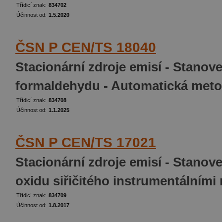
Třídicí znak:
834702
Účinnost od:
1.5.2020
ČSN P CEN/TS 18040
Stacionární zdroje emisí - Stano
formaldehydu - Automatická met
Třídicí znak:
834708
Účinnost od:
1.1.2025
ČSN P CEN/TS 17021
Stacionární zdroje emisí - Stano
oxidu siřičitého instrumentálním
Třídicí znak:
834709
Účinnost od:
1.8.2017