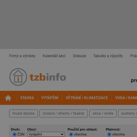
Firmy a výrobky
Kalendář akcí
Diskuze
Tabulky a výpočty
Prá
pr
STAVBA
VYTÁPĚNÍ
VĚTRÁNÍ / KLIMATIZACE
VODA / KAN
hrubá stavba
izolace / střechy / fasády
okna / dveře
podlahy /
Druh:
Obor:
Použití pro oblast:
Platnost:
ČSN
všechny
všechny