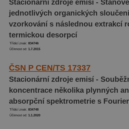
Stacionární zdroje emisí - Stano
jednotlivých organických sloučen
vzorkování s následnou extrakcí
termickou desorpcí
Třídicí znak:
834746
Účinnost od:
1.7.2015
ČSN P CEN/TS 17337
Stacionární zdroje emisí - Soubě
koncentrace několika plynných ana
absorpční spektrometrie s Fourie
Třídicí znak:
834748
Účinnost od:
1.1.2020