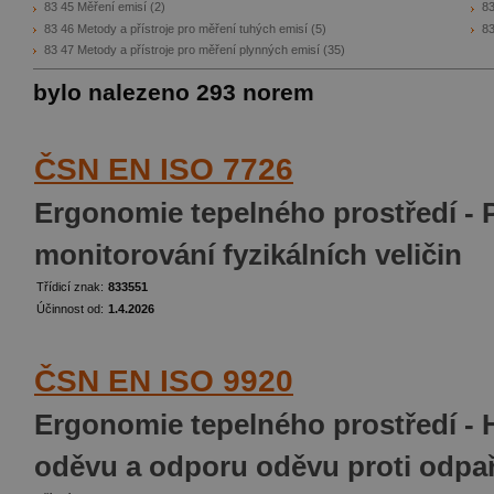
83 45 Měření emisí
(2)
83
83 46 Metody a přístroje pro měření tuhých emisí
(5)
83
83 47 Metody a přístroje pro měření plynných emisí
(35)
bylo nalezeno 293 norem
ČSN EN ISO 7726
Ergonomie tepelného prostředí - P
monitorování fyzikálních veličin
Třídicí znak:
833551
Účinnost od:
1.4.2026
ČSN EN ISO 9920
Ergonomie tepelného prostředí - 
oděvu a odporu oděvu proti odpa