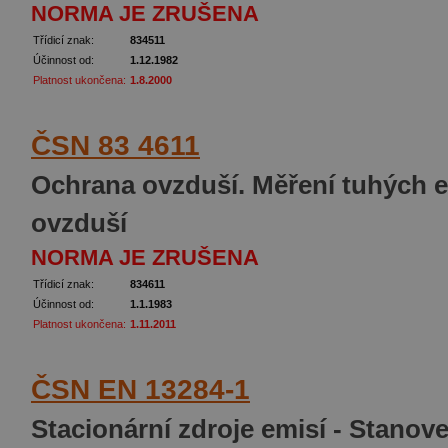
NORMA JE ZRUŠENA
Třídicí znak:
834511
Účinnost od:
1.12.1982
Platnost ukončena:
1.8.2000
ČSN 83 4611
Ochrana ovzduší. Měření tuhých e
ovzduší
NORMA JE ZRUŠENA
Třídicí znak:
834611
Účinnost od:
1.1.1983
Platnost ukončena:
1.11.2011
ČSN EN 13284-1
Stacionární zdroje emisí - Stano