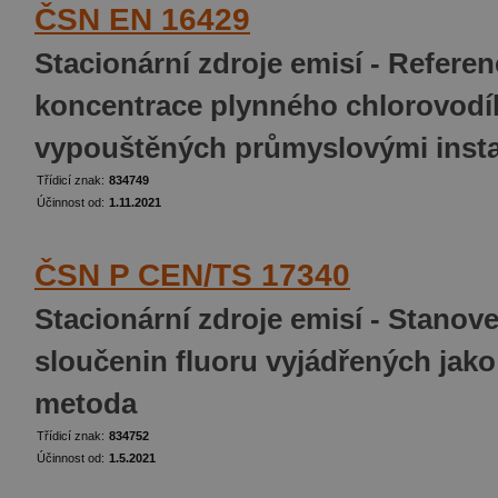
ČSN EN 16429
Stacionární zdroje emisí - Refere
koncentrace plynného chlorovodí
vypouštěných průmyslovými insta
Třídicí znak:
834749
Účinnost od:
1.11.2021
ČSN P CEN/TS 17340
Stacionární zdroje emisí - Stano
sloučenin fluoru vyjádřených jak
metoda
Třídicí znak:
834752
Účinnost od:
1.5.2021