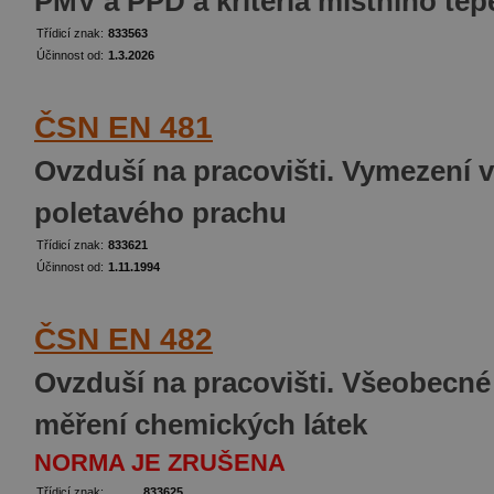
PMV a PPD a kritéria místního te
Třídicí znak:
833563
Účinnost od:
1.3.2026
ČSN EN 481
Ovzduší na pracovišti. Vymezení v
poletavého prachu
Třídicí znak:
833621
Účinnost od:
1.11.1994
ČSN EN 482
Ovzduší na pracovišti. Všeobecn
měření chemických látek
NORMA JE ZRUŠENA
Třídicí znak:
833625