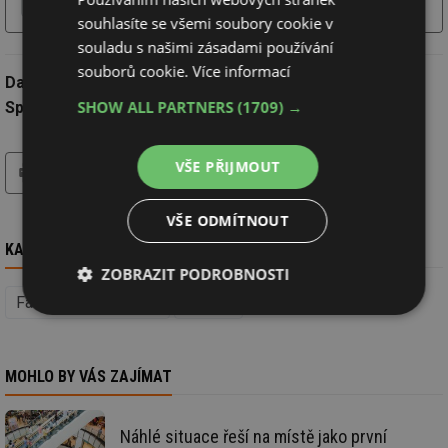
Více o firmě
Chci další informace
Webové stránky
souhlasíte se všemi soubory cookie v
souladu s našimi zásadami používání
souborů cookie.
Více informací
Datum:
16.1.2021
SHOW ALL PARTNERS
(1709) →
Společnost:
M2C
tisk
hledat
VŠE PŘIJMOUT
VŠE ODMÍTNOUT
KAM DÁL
ZOBRAZIT PODROBNOSTI
Facility management
Stavba
Nezbytně
Výkonové
Soubory
nutné
soubory
cílení
soubory
MOHLO BY VÁS ZAJÍMAT
Funkční soubory
Nezařazené
Náhlé situace řeší na místě jako první
soubory