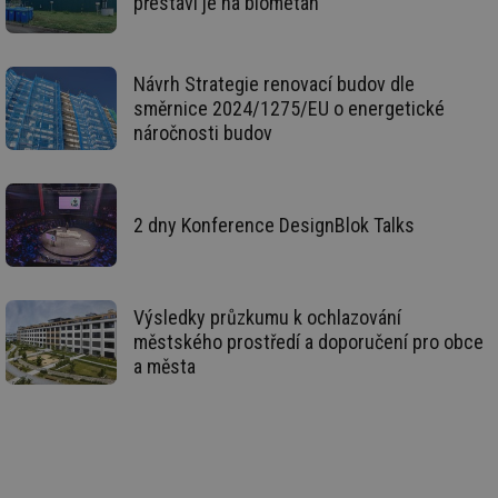
přestaví je na biometan
vy
se
_hjFirstSeen
29 minut
So
Hotjar Ltd
59 sekund
na
.tzb-info.cz
Návrh Strategie renovací budov dle
ab
směrnice 2024/1275/EU o energetické
sl
ce
náročnosti budov
pr
poč
Ne
žá
id
in
2 dny Konference DesignBlok Talks
id
forum.tzb-
1 rok
Te
info.cz
co
po
vy
se
Výsledky průzkumu k ochlazování
městského prostředí a doporučení pro obce
_hjIncludedInSessionSample
1 minuta
Te
Hotjar Ltd
59 sekund
co
vetrani.tzb-
a města
na
info.cz
ab
Ho
zd
ná
za
vz
de
de