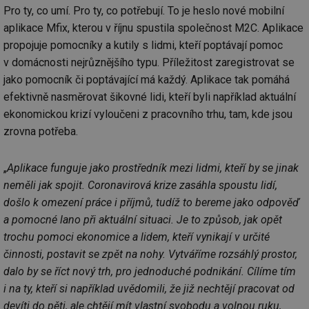
Pro ty, co umí. Pro ty, co potřebují. To je heslo nové mobilní
aplikace Mfix, kterou v říjnu spustila společnost M2C. Aplikace
propojuje pomocníky a kutily s lidmi, kteří poptávají pomoc
v domácnosti nejrůznějšího typu. Příležitost zaregistrovat se
jako pomocník či poptávající má každý. Aplikace tak pomáhá
efektivně nasměrovat šikovné lidi, kteří byli například aktuální
ekonomickou krizí vyloučeni z pracovního trhu, tam, kde jsou
zrovna potřeba.
„
Aplikace funguje jako prostředník mezi lidmi, kteří by se jinak
neměli jak spojit. Coronavirová krize zasáhla spoustu lidí,
došlo k omezení práce i příjmů, tudíž to bereme jako odpověď
a pomocné lano při aktuální situaci. Je to způsob, jak opět
trochu pomoci ekonomice a lidem, kteří vynikají v určité
činnosti, postavit se zpět na nohy. Vytváříme rozsáhlý prostor,
dalo by se říct nový trh, pro jednoduché podnikání. Cílíme tím
i na ty, kteří si například uvědomili, že již nechtějí pracovat od
devíti do pěti, ale chtějí mít vlastní svobodu a volnou ruku,