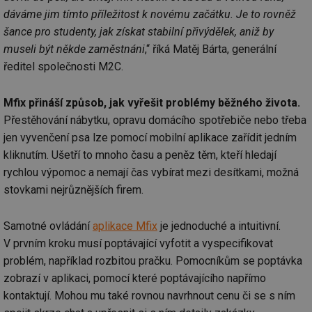
dáváme jim tímto příležitost k novému začátku. Je to rovněž
šance pro studenty, jak získat stabilní přivýdělek, aniž by
museli být někde zaměstnáni
,“ říká Matěj Bárta, generální
ředitel společnosti M2C.
Mfix přináší způsob, jak vyřešit problémy běžného života.
Přestěhování nábytku, opravu domácího spotřebiče nebo třeba
jen vyvenčení psa lze pomocí mobilní aplikace zařídit jedním
kliknutím. Ušetří to mnoho času a peněz těm, kteří hledají
rychlou výpomoc a nemají čas vybírat mezi desítkami, možná
stovkami nejrůznějších firem.
Samotné ovládání
aplikace Mfix
je jednoduché a intuitivní.
V prvním kroku musí poptávající vyfotit a vyspecifikovat
problém, například rozbitou pračku. Pomocníkům se poptávka
zobrazí v aplikaci, pomocí které poptávajícího napřímo
kontaktují. Mohou mu také rovnou navrhnout cenu či se s ním