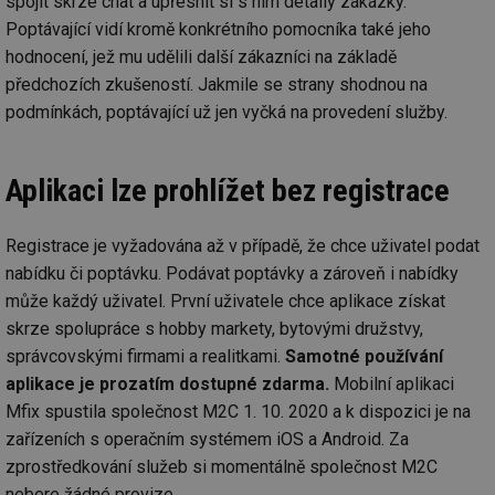
spojit skrze chat a upřesnit si s ním detaily zakázky.
Poptávající vidí kromě konkrétního pomocníka také jeho
hodnocení, jež mu udělili další zákazníci na základě
předchozích zkušeností. Jakmile se strany shodnou na
podmínkách, poptávající už jen vyčká na provedení služby.
Aplikaci lze prohlížet bez registrace
Registrace je vyžadována až v případě, že chce uživatel podat
nabídku či poptávku. Podávat poptávky a zároveň i nabídky
může každý uživatel. První uživatele chce aplikace získat
skrze spolupráce s hobby markety, bytovými družstvy,
správcovskými firmami a realitkami.
Samotné používání
aplikace je prozatím dostupné zdarma.
Mobilní aplikaci
Mfix spustila společnost M2C 1. 10. 2020 a k dispozici je na
zařízeních s operačním systémem iOS a Android. Za
zprostředkování služeb si momentálně společnost M2C
nebere žádné provize.