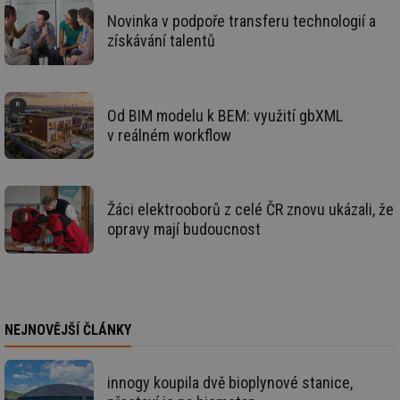
za
vz
Novinka v podpoře transferu technologií a
de
získávání talentů
de
re
we
mv
2 měsíce 4
Te
Airtable
týdny
co
.tzb-info.cz
Od BIM modelu k BEM: využití gbXML
po
sl
v reálném workflow
už
int
vý
vl
po
Žáci elektrooborů z celé ČR znovu ukázali, že
Air
us
opravy mají budoucnost
už
pr
int
tě
id
vytapeni.tzb-
10 let
Te
info.cz
co
po
NEJNOVĚJŠÍ ČLÁNKY
vy
se
id
stavba.tzb-
10 let
Te
innogy koupila dvě bioplynové stanice,
info.cz
co
po