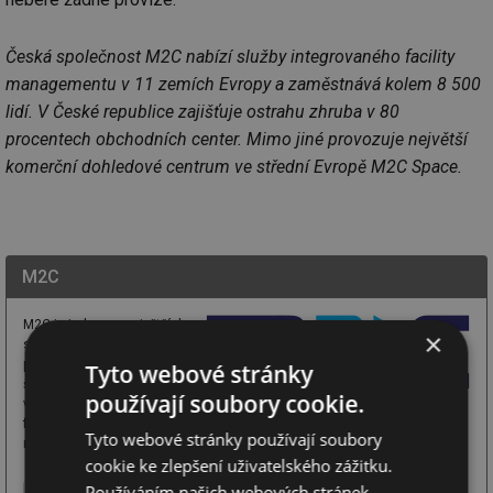
Česká společnost M2C nabízí služby integrovaného facility
managementu v 11 zemích Evropy a zaměstnává kolem 8 500
lidí. V České republice zajišťuje ostrahu zhruba v 80
procentech obchodních center. Mimo jiné provozuje největší
komerční dohledové centrum ve střední Evropě M2C Space.
M2C
M2C je jednou z největších
×
společností s mezinárodní
působností, nabízející
Tyto webové stránky
široké spektrum služeb
používají soubory cookie.
v oblasti integrovaného
facility managementu. Poskytuje komplexní služby v rámci správy
Tyto webové stránky používají soubory
nemovitostí (úklid, údržba a zabezpečení) a prostřednictvím ...
cookie ke zlepšení uživatelského zážitku.
Používáním našich webových stránek