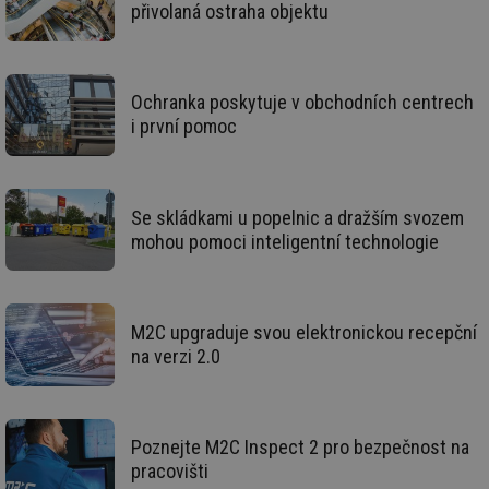
přivolaná ostraha objektu
Ochranka poskytuje v obchodních centrech
i první pomoc
Nezbytně nutné soubory
Výkonové soubory
Soubory cílení
Funkční soubory
Nezařazené soubory
Se skládkami u popelnic a dražším svozem
mohou pomoci inteligentní technologie
Nezbytně nutné soubory cookie umožňují základní
funkce webových stránek, jako je přihlášení
uživatele a správa účtu. Webové stránky nelze bez
nezbytně nutných souborů cookie správně používat.
M2C upgraduje svou elektronickou recepční
Provider
/
Název
Vyprší
Po
Doména
na verzi 2.0
g_state
.forum.tzb-
Zavřením
Sl
info.cz
prohlížeče
př
po
Poznejte M2C Inspect 2 pro bezpečnost na
g_csrf_token
.forum.tzb-
Zavřením
Sl
info.cz
prohlížeče
př
pracovišti
po