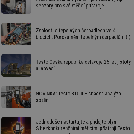
info.cz
co
senzory pro své měřicí přístroje
po
vy
se
_hjAbsoluteSessionInProgress
29 minut
So
Hotjar Ltd
59 sekund
na
.tzb-info.cz
Znalosti o tepelných čerpadlech ve 4
ab
blocích: Porozumění tepelným čerpadlům (I)
sl
ce
pr
poč
Ne
žá
Testo Česká republika oslavuje 25 let jistoty
id
in
a inovací
id
vetrani.tzb-
10 let
Te
info.cz
co
po
vy
se
NOVINKA: Testo 310 II – snadná analýza
spalin
_hjIncludedInSessionSample
1 minuta
Te
Hotjar Ltd
59 sekund
co
elektro.tzb-
na
info.cz
ab
Ho
Jednoduše nastartujte a přidejte plyn.
zd
ná
S bezkonkurenčními měřicími přístroji Testo
za
vz