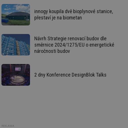
_hjIncludedInSessionSample
1 minuta
Te
Hotjar Ltd
innogy koupila dvě bioplynové stanice,
59 sekund
co
kalkulator.tzb-
na
info.cz
přestaví je na biometan
ab
Ho
zd
ná
za
Návrh Strategie renovací budov dle
vz
de
směrnice 2024/1275/EU o energetické
de
náročnosti budov
re
we
_hjIncludedInSessionSample
1 minuta
Te
Hotjar Ltd
59 sekund
co
voda.tzb-
na
info.cz
2 dny Konference DesignBlok Talks
ab
Ho
zd
ná
za
vz
de
de
re
we
__gfp_64b
1 rok
Je
Gemius
so
.tzb-info.cz
REKLAMA
kt