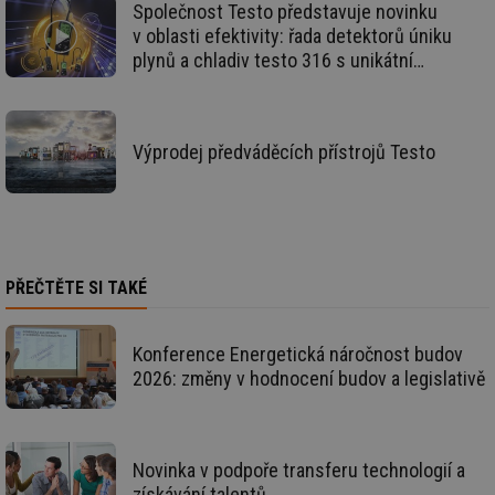
we
Společnost Testo představuje novinku
v oblasti efektivity: řada detektorů úniku
id
voda.tzb-
10 let
Te
info.cz
co
plynů a chladiv testo 316 s unikátní
po
světovou inovací
vy
se
id
kalkulator.tzb-
1 rok
Te
info.cz
co
Výprodej předváděcích přístrojů Testo
po
vy
se
id
oze.tzb-info.cz
10 let
Te
co
po
vy
se
PŘEČTĚTE SI TAKÉ
_hjIncludedInSessionSample
1 minuta
Te
Hotjar Ltd
59 sekund
co
oze.tzb-info.cz
na
Konference Energetická náročnost budov
ab
2026: změny v hodnocení budov a legislativě
Ho
zd
ná
za
vz
de
Novinka v podpoře transferu technologií a
de
re
získávání talentů