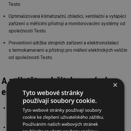
Testo.
Optimalizovaná klimatizační, chladicí, ventilační a vytápěcí
zařízení s měřicími přístroji a monitorovacími systémy od
společnosti Testo.
Preventivní údržba strojních zařízení a elektroinstalací
s termokamerami a přístroji pro měření elektrických veličin
od společnosti Testo.
A zajistěte udržitelnou výrobu
×
energie.
Tyto webové stránky
používají soubory cookie.
Zajištění bezproblémového provozu fotovoltaických
Tyto webové stránky používají soubory
elektráren s termokamerami Testo.
cookie ke zlepšení uživatelského zážitku.
Používáním našich webových stránek
Snadná a rychlá instalace a kontrola tepelných čerpadel