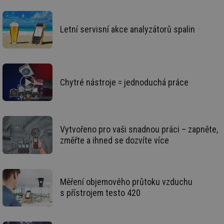
se
_hjFirstSeen
29 minut
So
Hotjar Ltd
59 sekund
na
.tzb-info.cz
Letní servisní akce analyzátorů spalin
ab
sl
ce
pr
poč
Ne
žá
id
Chytré nástroje = jednoduchá práce
in
id
forum.tzb-
1 rok
Te
info.cz
co
po
vy
se
Vytvořeno pro vaši snadnou práci – zapněte,
změřte a ihned se dozvíte více
_hjIncludedInSessionSample
1 minuta
Te
Hotjar Ltd
59 sekund
co
vetrani.tzb-
na
info.cz
ab
Ho
zd
Měření objemového průtoku vzduchu
ná
za
s přístrojem testo 420
vz
de
de
re