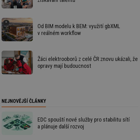
we
_dc_gtm_UA-5901706-1
.tzb-info.cz
58 sekund
Te
co
př
w
Od BIM modelu k BEM: využití gbXML
po
v reálném workflow
Sp
Go
da
kó
Po
lz
Žáci elektrooborů z celé ČR znovu ukázali, že
za
nu
opravy mají budoucnost
be
sk
fu
sp
ná
je
kte
id
NEJNOVĚJŠÍ ČLÁNKY
př
úč
An
EDC spouští nové služby pro stabilitu sítí
id
energetika.tzb-
10 let
Te
info.cz
co
a plánuje další rozvoj
po
vy
se