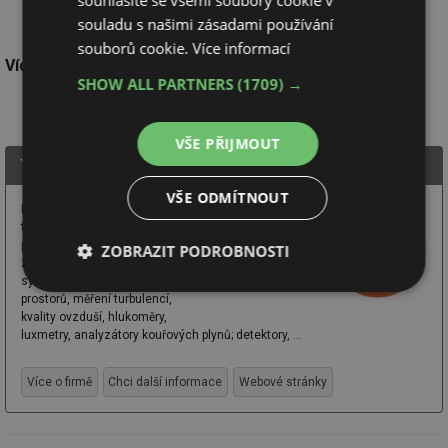
souhlasíte se všemi soubory cookie v
s digitálními servisními přístroji od společnosti Testo.
souladu s našimi zásadami používání
souborů cookie.
Více informací
Více informací získáte na
www.testo.cz
SHOW ALL PARTNERS
(1709) →
VŠE PŘIJMOUT
Testo s.r.o.
VŠE ODMÍTNOUT
Digitální měřicí přístroje:
teploměry, vlhkoměry, měřiče
proudění; přístroje pro
ZOBRAZIT PODROBNOSTI
zaregulování vzduchotechniky;
systémy pro validaci čistých
Nezbytně
Výkonové
Soubory
prostorů, měření turbulencí,
nutné
soubory
cílení
kvality ovzduší, hlukoměry,
soubory
luxmetry, analyzátory kouřových plynů; detektory, ...
Více o firmě
Chci další informace
Webové stránky
Funkční soubory
Nezařazené
soubory