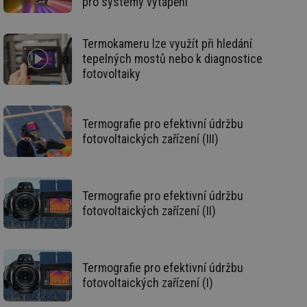
pro systémy vytápění
de
de
re
we
Termokameru lze využít při hledání
mv
2 měsíce 4
Te
tepelných mostů nebo k diagnostice
Airtable
týdny
co
.tzb-info.cz
fotovoltaiky
po
sl
už
int
vý
Termografie pro efektivní údržbu
vl
po
fotovoltaických zařízení (III)
Air
us
už
pr
int
tě
Termografie pro efektivní údržbu
fotovoltaických zařízení (II)
id
vytapeni.tzb-
10 let
Te
info.cz
co
po
vy
se
Termografie pro efektivní údržbu
id
stavba.tzb-
10 let
Te
info.cz
co
fotovoltaických zařízení (I)
po
vy