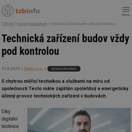
Menu
TZB-info
/
Facility management
/ Technická zařízení budov vždy pod kontrolou
Technická zařízení budov vždy
pod kontrolou
22.8.2025
Testo s.r.o.
SPONZOROVÁNO
S chytrou měřicí technikou a službami na míru od
společnosti Testo máte zajištěn spolehlivý a energeticky
účinný provoz technických zařízení v budovách.
Díky
digitální
technice