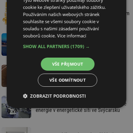
Tyto webové stránky používají soubory
cookie ke zlepšení uživatelského zážitku.
Města zítřka propojí hardware se softwarem
Používáním našich webových stránek
souhlasíte se všemi soubory cookie v
souladu s našimi zásadami používání
souborů cookie.
Více informací
Technika Siemens zabezpečuje leteckou
SHOW ALL PARTNERS
(1709) →
základnu v Arktidě
VŠE PŘIJMOUT
VUT v Brně otevírá Vědeckotechnický park
profesora Lista
VŠE ODMÍTNOUT
ZOBRAZIT PODROBNOSTI
Algoritmus pro výpočet množství ztracené
Nezbytně
Výkonové
Soubory
energie v energetické síti ve Švýcarsku
nutné
soubory
cílení
soubory