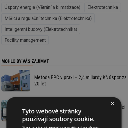
Úspory energie (Větrání a klimatizace)
Elektrotechnika
Měřicí a regulační technika (Elektrotechnika)
Inteligentní budovy (Elektrotechnika)
Facility management
MOHLO BY VÁS ZAJÍMAT
Metoda EPC v praxi – 2,4 miliardy Kč úspor za
20 let
×
Desigo CC integruje v jediné ovládací stanici
Tyto webové stránky
všechny technické systémy v budově
používají soubory cookie.