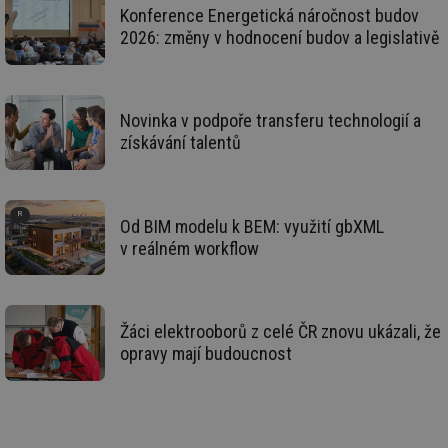
Konference Energetická náročnost budov
id
stavba.tzb-
10 let
Te
info.cz
co
2026: změny v hodnocení budov a legislativě
po
vy
se
_hjFirstSeen
29 minut
So
Hotjar Ltd
59 sekund
na
.tzb-info.cz
Novinka v podpoře transferu technologií a
ab
získávání talentů
sl
ce
pr
poč
Ne
žá
Od BIM modelu k BEM: využití gbXML
id
in
v reálném workflow
id
forum.tzb-
1 rok
Te
info.cz
co
po
vy
se
Žáci elektrooborů z celé ČR znovu ukázali, že
opravy mají budoucnost
_hjIncludedInSessionSample
1 minuta
Te
Hotjar Ltd
59 sekund
co
vetrani.tzb-
na
info.cz
ab
Ho
zd
ná