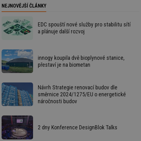
za
NEJNOVĚJŠÍ ČLÁNKY
vz
de
de
re
EDC spouští nové služby pro stabilitu sítí
we
a plánuje další rozvoj
id
voda.tzb-
10 let
Te
info.cz
co
po
vy
se
innogy koupila dvě bioplynové stanice,
id
kalkulator.tzb-
1 rok
Te
přestaví je na biometan
info.cz
co
po
vy
se
Návrh Strategie renovací budov dle
id
oze.tzb-info.cz
10 let
Te
co
směrnice 2024/1275/EU o energetické
po
vy
náročnosti budov
se
_hjIncludedInSessionSample
1 minuta
Te
Hotjar Ltd
59 sekund
co
oze.tzb-info.cz
na
ab
2 dny Konference DesignBlok Talks
Ho
zd
ná