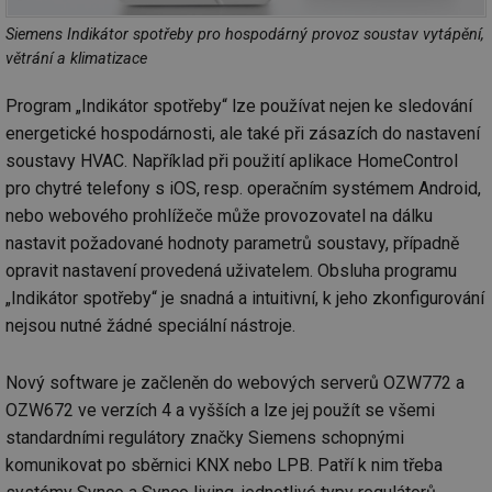
Siemens Indikátor spotřeby pro hospodárný provoz soustav vytápění,
větrání a klimatizace
Program „Indikátor spotřeby“ lze používat nejen ke sledování
energetické hospodárnosti, ale také při zásazích do nastavení
soustavy HVAC. Například při použití aplikace HomeControl
pro chytré telefony s iOS, resp. operačním systémem Android,
nebo webového prohlížeče může provozovatel na dálku
nastavit požadované hodnoty parametrů soustavy, případně
opravit nastavení provedená uživatelem. Obsluha programu
„Indikátor spotřeby“ je snadná a intuitivní, k jeho zkonfigurování
nejsou nutné žádné speciální nástroje.
Nový software je začleněn do webových serverů OZW772 a
OZW672 ve verzích 4 a vyšších a lze jej použít se všemi
standardními regulátory značky Siemens schopnými
komunikovat po sběrnici KNX nebo LPB. Patří k nim třeba