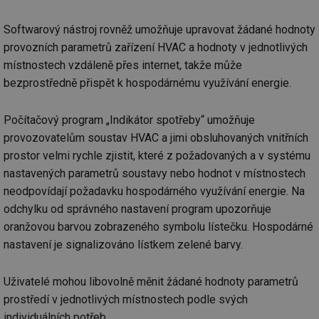
Softwarový nástroj rovněž umožňuje upravovat žádané hodnoty
provozních parametrů zařízení HVAC a hodnoty v jednotlivých
místnostech vzdáleně přes internet, takže může
bezprostředně přispět k hospodárnému využívání energie.
Počítačový program „Indikátor spotřeby“ umožňuje
provozovatelům soustav HVAC a jimi obsluhovaných vnitřních
prostor velmi rychle zjistit, které z požadovaných a v systému
nastavených parametrů soustavy nebo hodnot v místnostech
neodpovídají požadavku hospodárného využívání energie. Na
odchylku od správného nastavení program upozorňuje
oranžovou barvou zobrazeného symbolu lístečku. Hospodárné
nastavení je signalizováno lístkem zelené barvy.
Uživatelé mohou libovolně měnit žádané hodnoty parametrů
prostředí v jednotlivých místnostech podle svých
individuálních potřeb.