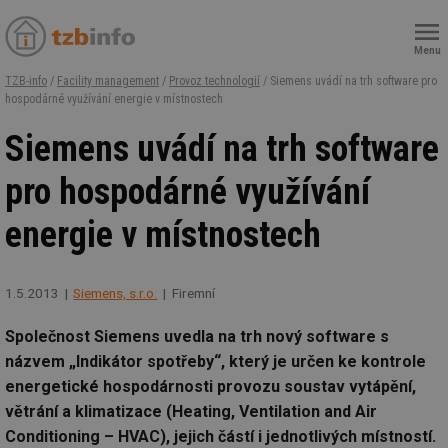
Menu
TZB-info
/
Facility management
/
Provoz technologií
/ Siemens uvádí na trh software pro
hospodárné využívání energie v místnostech
Siemens uvádí na trh software
pro hospodárné využívání
energie v místnostech
1.5.2013
Siemens, s.r.o.
Firemní
Společnost Siemens uvedla na trh nový software s
názvem „Indikátor spotřeby“, který je určen ke kontrole
energetické hospodárnosti provozu soustav vytápění,
větrání a klimatizace (Heating, Ventilation and Air
Conditioning – HVAC), jejich částí i jednotlivých místností.