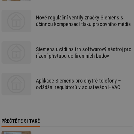
Ho
zd
ná
za
Nové regulační ventily značky Siemens s
vz
účinnou kompenzací tlaku pracovního média
de
de
re
we
mv
2 měsíce 4
Te
Airtable
Siemens uvádí na trh softwarový nástroj pro
týdny
co
.tzb-info.cz
po
řízení přístupu do firemních budov
sl
už
int
vý
vl
Aplikace Siemens pro chytré telefony –
po
Air
ovládání regulátorů v soustavách HVAC
us
už
pr
int
tě
id
vytapeni.tzb-
10 let
Te
info.cz
co
PŘEČTĚTE SI TAKÉ
po
vy
se