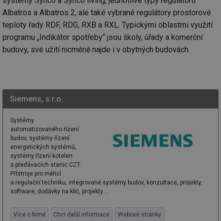
systémy Synco a Synco living, jednotlivé typy regulátorů
Albatros a Albatros 2, ale také vybrané regulátory prostorové
teploty řady RDF, RDG, RXB a RXL. Typickými oblastmi využití
programu „Indikátor spotřeby“ jsou školy, úřady a komerční
budovy, své užití nicméně najde i v obytných budovách.
Siemens, s.r.o.
Systémy
automatizovaného řízení
budov, systémy řízení
energetických systémů,
systémy řízení kotelen
a předávacích stanic CZT.
Přístroje pro měřicí
a regulační techniku, integrované systémy budov, konzultace, projekty,
software, dodávky na klíč, projekty ...
Více o firmě
Chci další informace
Webové stránky