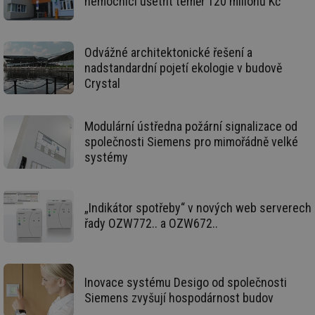
nemocnici ušetřit téměř 120 miliónů Kč
g_csrf_token
.forum.tzb-
Zavřením
Sl
info.cz
prohlížeče
př
po
id
konference.tzb-
1 rok
Te
Odvážné architektonické řešení a
info.cz
co
nadstandardní pojetí ekologie v budově
po
vy
Crystal
se
_hjAbsoluteSessionInProgress
29 minut
So
Hotjar Ltd
59 sekund
na
.tzb-info.cz
Modulární ústředna požární signalizace od
ab
sl
společnosti Siemens pro mimořádně velké
ce
systémy
pr
poč
Ne
žá
id
in
„Indikátor spotřeby“ v nových web serverech
řady OZW772.. a OZW672..
id
vetrani.tzb-
10 let
Te
info.cz
co
po
vy
se
Inovace systému Desigo od společnosti
_hjIncludedInSessionSample
1 minuta
Te
Hotjar Ltd
59 sekund
co
Siemens zvyšují hospodárnost budov
elektro.tzb-
na
info.cz
ab