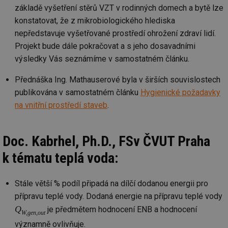
základě vyšetření stěrů VZT v rodinných domech a bytě lze
_hjAbsoluteSessionInProgress
29 minut
So
Hotjar Ltd
59 sekund
na
.tzb-info.cz
konstatovat, že z mikrobiologického hlediska
ab
nepředstavuje vyšetřované prostředí ohrožení zdraví lidí.
sl
ce
Projekt bude dále pokračovat a s jeho dosavadními
pr
poč
výsledky Vás seznámíme v samostatném článku.
Ne
žá
id
Přednáška Ing. Mathauserové byla v širších souvislostech
in
publikována v samostatném článku
Hygienické požadavky
id
vetrani.tzb-
10 let
Te
na vnitřní prostředí staveb
.
info.cz
co
po
vy
se
Doc. Kabrhel, Ph.D., FSv ČVUT Praha
_hjIncludedInSessionSample
1 minuta
Te
Hotjar Ltd
59 sekund
co
elektro.tzb-
k tématu teplá voda:
na
info.cz
ab
Ho
zd
Stále větší % podíl připadá na dílčí dodanou energii pro
ná
za
přípravu teplé vody. Dodaná energie na přípravu teplé vody
vz
de
Q
je předmětem hodnocení ENB a hodnocení
de
W,gen,out
re
významně ovlivňuje.
we