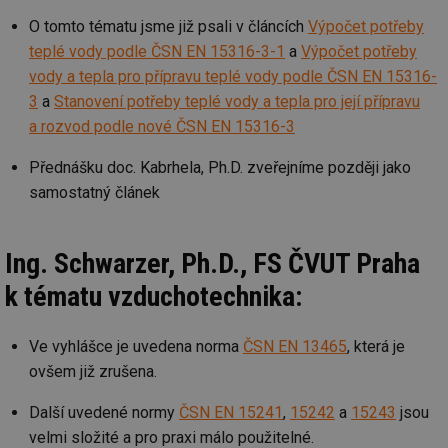
ab
sl
O tomto tématu jsme již psali v článcích
Výpočet potřeby
ce
pr
teplé vody podle ČSN EN 15316-3-1
a
Výpočet potřeby
poč
Ne
vody a tepla pro přípravu teplé vody podle ČSN EN 15316-
žá
id
3
a
Stanovení potřeby teplé vody a tepla pro její přípravu
in
a rozvod podle nové ČSN EN 15316-3
id
forum.tzb-
1 rok
Te
info.cz
co
Přednášku doc. Kabrhela, Ph.D. zveřejníme později jako
po
vy
samostatný článek
se
_hjIncludedInSessionSample
1 minuta
Te
Hotjar Ltd
59 sekund
co
vetrani.tzb-
Ing. Schwarzer, Ph.D., FS ČVUT Praha
na
info.cz
ab
Ho
k tématu vzduchotechnika:
zd
ná
za
vz
Ve vyhlášce je uvedena norma
ČSN EN 13465
, která je
de
de
ovšem již zrušena.
re
we
Další uvedené normy
ČSN EN 15241
,
15242
a
15243
jsou
id
voda.tzb-
10 let
Te
velmi složité a pro praxi málo použitelné.
info.cz
co