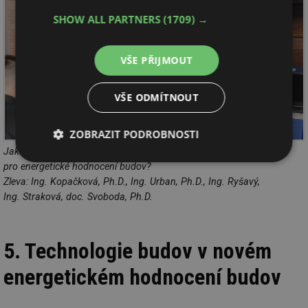
SHOW ALL PARTNERS
(1709) →
VŠE PŘIJMOUT
VŠE ODMÍTNOUT
ZOBRAZIT PODROBNOSTI
Jak rychle se podaří zapracovat požadavky nové legislativy do SW
Nezbytně
Výkonové
Soubory
pro energetické hodnocení budov?
nutné
soubory
cílení
Zleva: Ing. Kopačková, Ph.D., Ing. Urban, Ph.D., Ing. Ryšavý,
soubory
Ing. Straková, doc. Svoboda, Ph.D.
Funkční soubory
Nezařazené
5. Technologie budov v novém
soubory
energetickém hodnocení budov