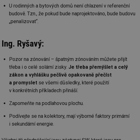
U rodinných a bytových domů není chlazení v referenční
budově. Tzn., že pokud bude naprojektováno, bude budovu
„penalizovat“.
Ing. Ryšavý:
Pozor na zónování – špatným zónováním můžete přijít
třeba i o celé solární zisky.
Je třeba přemýšlet a celý
zákon a vyhlášku pečlivě opakovaně přečíst
a promyslet
se všemi důsledky, které použití
v konkrétních příkladech přináší.
Zapomeňte na podlahovou plochu.
Podívejte se na kolektory, mají výborné faktory primární
i sekundární energie.