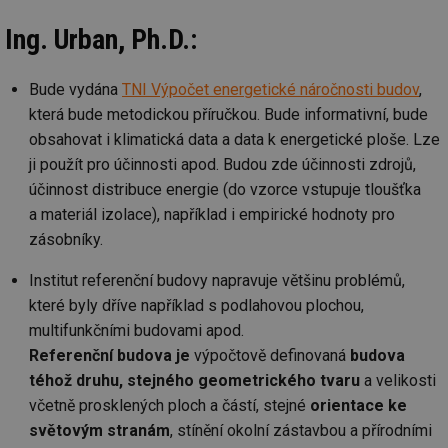
Ing. Urban, Ph.D.:
Bude vydána
TNI Výpočet energetické náročnosti budov
,
která bude metodickou příručkou. Bude informativní, bude
obsahovat i klimatická data a data k energetické ploše. Lze
ji použít pro účinnosti apod. Budou zde účinnosti zdrojů,
účinnost distribuce energie (do vzorce vstupuje tloušťka
a materiál izolace), například i empirické hodnoty pro
zásobníky.
Institut referenční budovy napravuje většinu problémů,
které byly dříve například s podlahovou plochou,
multifunkčními budovami apod.
Referenční budova je
výpočtově definovaná
budova
téhož druhu, stejného geometrického tvaru
a velikosti
včetně prosklených ploch a částí, stejné
orientace ke
světovým stranám
, stínění okolní zástavbou a přírodními