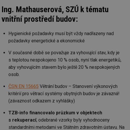
Ing. Mathauserová, SZÚ k tématu
Nezbytně nutné soubory
Výkonové soubory
vnitřní prostředí budov:
Soubory cílení
Funkční soubory
Nezařazené soubory
Hygienické požadavky musí být vždy nadřazeny nad
požadavky energetické a ekonomické
Nezbytně nutné soubory cookie umožňují základní
funkce webových stránek, jako je přihlášení
V současné době se považuje za vyhovující stav, kdy je
uživatele a správa účtu. Webové stránky nelze bez
nezbytně nutných souborů cookie správně používat.
s teplotou nespokojeno 10 % osob, nyní tlak energetiků,
Provider
/
aby vyhovujícím stavem bylo ještě 20 % nespokojených
Název
Vyprší
Po
Doména
osob.
g_state
.forum.tzb-
Zavřením
Sl
info.cz
prohlížeče
př
ČSN EN 15665
Větrání budov – Stanovení výkonových
po
kritérií pro větrací systémy obytných budov je závazná!
g_csrf_token
.forum.tzb-
Zavřením
Sl
info.cz
prohlížeče
př
(závaznost odkazem z vyhlášky)
po
id
konference.tzb-
1 rok
Te
TZB-info financovalo průzkum v objektech
info.cz
co
s rekuperací
, odebrané vzorky byly vyhodnoceny
po
vy
standardními metodami ve Státním zdravotním ústavu. Na
se