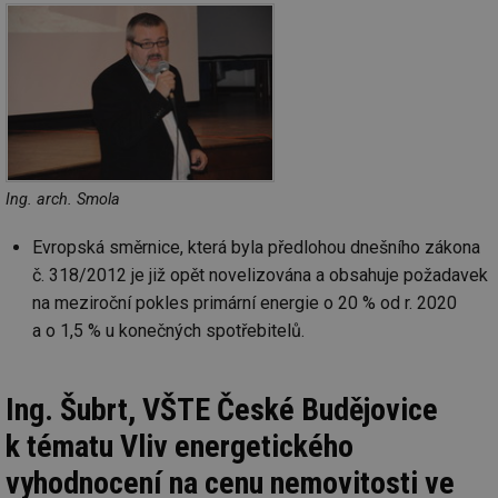
Co
Sc
fu
sp
id
elektro.tzb-
10 let
Te
info.cz
co
po
vy
se
sid
kalkulator.tzb-
Zavřením
To
Ing. arch. Smola
info.cz
prohlížeče
bě
so
al
Evropská směrnice, která byla předlohou dnešního zákona
na
so
č. 318/2012 je již opět novelizována a obsahuje požadavek
re
pr
na meziroční pokles primární energie o 20 % od r. 2020
po
sp
a o 1,5 % u konečných spotřebitelů.
rel
Ing. Šubrt, VŠTE České Budějovice
k tématu Vliv energetického
Název
Provider
Provider
/
Doména
Vyprší
P
Název
/
Vyprší
Popis
vyhodnocení na cenu nemovitosti ve
c
.creative-serving.com
1 rok
T
Doména
Provider
co
Název
/
Vyprší
Popis