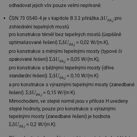
we
odhadovat jejich vliv pouze velmi nepřesně.
__cf_bm
29 minut
Te
Cloudflare Inc.
59 sekund
co
ΔU
.vimeo.com
ČSN 73 0540-4 je v kapitole B 3.2 přirážka
pro
tbk,j
po
ro
zohlednění tepelných mostů
li
pro konstrukce téměř bez tepelných mostů (úspěšně
To
př
ΔU
optimalizované řešení) Σ
≈ 0,02 W/(m.K),
by
tbk,j
po
pro konstrukce s mírnými tepelnými mosty (typové či
zp
po
ΔU
opakované řešení) Σ
≈ 0,05 W/(m.K),
we
tbk,j
st
pro konstrukce s běžnými tepelnými mosty (dříve
sid
forum.tzb-
1 rok
To
ΔU
standardní řešení): Σ
≈ 0,10 W/(m.K)
info.cz
bě
tbk,j
so
a pro konstrukce s výraznými tepelnými mosty (zanedbané
al
na
ΔU
řešení): Σ
≈ 0,15 W/(m.K).
so
tbk,j
re
Mimochodem, ve stejné normě jsou v příloze H uvedeny
pr
po
stejné hodnoty, pouze pro konstrukce s výraznými
sp
rel
tepelnými mosty (zanedbané řešení) je hodnota
ΔU
Σ
≈ 0,2 W/(m.K).
_hjIncludedInSessionSample
1 minuta
Te
Hotjar Ltd
tbk,j
59 sekund
co
energetika.tzb-
na
info.cz