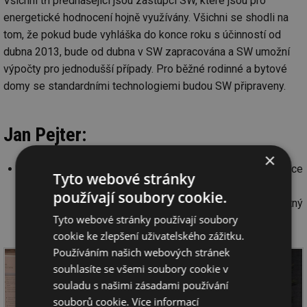
Všichni tři přednášející jsou zástupci SW, které jsou pro
energetické hodnocení hojně využívány. Všichni se shodli na
tom, že pokud bude vyhláška do konce roku s účinností od
dubna 2013, bude od dubna v SW zapracována a SW umožní
výpočty pro jednodušší případy. Pro běžné rodinné a bytové
domy se standardními technologiemi budou SW připraveny.
Jan Pejter:
×
Velmi zajímavou přednášku Přehled energetické certifikace
Tyto webové stránky
budov ve vybraných státech EU měl Jan Pejter,
používají soubory cookie.
ENVIROS, s.r.o.Tuto přednášku zpracujeme jako samostatný
Tyto webové stránky používají soubory
článek.
cookie ke zlepšení uživatelského zážitku.
Používáním našich webových stránek
souhlasíte se všemi soubory cookie v
souladu s našimi zásadami používání
souborů cookie.
Více informací