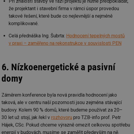
Při znalosti stavby ve fázi projektu je nutné předpokládat,
ab
Ho
že projektant i stavební firma v rámci úspor provedou
zd
ná
takové řešení, které bude co nejlevnější a nejméně
za
vz
komplikované.
de
de
re
Celá přednáška Ing. Šubrta:
Hodnocení tepelných mostů
we
v praxi – zaměřeno na rekonstrukce v souvislosti PEN
_hjIncludedInSessionSample
1 minuta
Te
Hotjar Ltd
59 sekund
co
stavba.tzb-
na
info.cz
ab
6. Nízkoenergetické a pasivní
Ho
zd
ná
domy
za
vz
de
de
re
Záměrem konference byla nová pravidla hodnocení jako
we
taková, ale v centru naší pozornosti jsou zejména stávající
id
www.tzb-
10 let
Te
budovy. Kolem 90 % domů, které budeme používat za 20–
info.cz
co
po
30 let už stojí, jak řekl v
rozhovoru
pro TZB-info prof. Petr
vy
se
Hájek, CSc. Pokud chceme výrazně omezit celkovou spotřebu
id
m.tzb-info.cz
10 let
Te
energií v budovách, musíme se zaměřit především na ně.