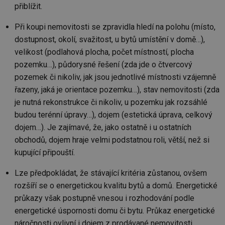
objemem
a zajistit, 
po
přiblížit.
provozu.
návštěvní
za
několikrát
_gid
1 den
Tento soubor
Google
nezobrazil
a-title2
oze.tzb-info.cz
Zavřením
T
Při koupi nemovitosti se zpravidla hledí na polohu (místo,
cookie nastavuje
stejné rek
LLC
prohlížeče
co
Google
.tzb-
dostupnost, okolí, svažitost, u bytů umístění v domě…),
po
Analytics.
tuuid
info.cz
.bidswitch.net
1 rok
Tento sou
sl
Ukládá a
velikost (podlahová plocha, počet místností, plocha
cookie nas
už
aktualizuje
hlavně
pr
pozemku…), půdorysné řešení (zda jde o čtvercový
jedinečnou
bidswitch.
rá
hodnotu pro
aby byly
je
pozemek či nikoliv, jak jsou jednotlivé místnosti vzájemně
každou
reklamní 
zl
navštívenou
pro návšt
zk
řazeny, jaká je orientace pozemku…), stav nemovitosti (zda
stránku a slouží
webu
p
k počítání a
relevantněj
je nutná rekonstrukce či nikoliv, u pozemku jak rozsáhlé
ob
sledování
na
zobrazení
budou terénní úpravy…), dojem (estetická úprava, celkový
id
.m6r.eu
2 měsíce 4
Tento sou
už
stránek.
týdny
cookie se
in
dojem…). Je zajímavé, že, jako ostatně i u ostatních
používá k c
_ga
2 roky
Tento název
Google
analýze a
fsid
www.tzb-info.cz
3 hodiny
obchodů, dojem hraje velmi podstatnou roli, větší, než si
souboru cookie
LLC
optimaliza
je spojen s
.tzb-
reklamníc
kupující připouští.
ibbid
www.tzb-info.cz
Zavřením
T
Google
info.cz
kampaní v
prohlížeče
co
Universal
DoubleClic
po
Analytics - což je
Google Ta
Lze předpokládat, že stávající kritéria zůstanou, ovšem
id
významná
Suite
pr
aktualizace
rozšíří se o energetickou kvalitu bytů a domů. Energetické
za
běžněji
IDE
1 rok
Tento sou
Google LLC
o
průkazy však postupně vnesou i rozhodování podle
používané
cookie nas
.doubleclick.net
n
analytické
společnos
w
energetické úspornosti domu či bytu. Průkaz energetické
služby Google.
Doubleclic
st
Tento soubor
provádí
náročnosti ovlivní i dojem z prodávané nemovitosti.
U