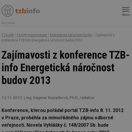
Menu
REKLAMA
TZB-info
/
Facility management
/
Energetická náročnost budov
/ Zajímavosti z
konference TZB-info Energetická náročnost budov 2013
Zajímavosti z konference TZB-
info Energetická náročnost
budov 2013
12.11.2012
Ing. Dagmar Kopačková, Ph.D., redakce
Konference, kterou pořádal portál TZB-info 8. 11. 2012
v Praze, proběhla za mimořádného zájmu odborné
veřejnosti. Novela Vyhlášky č. 148/2007 Sb. bude