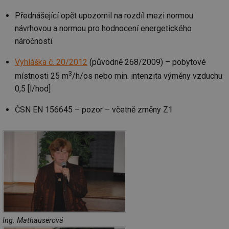
po
vy
Přednášející opět upozornil na rozdíl mezi normou
se
návrhovou a normou pro hodnocení energetického
id
kalkulator.tzb-
1 rok
Te
info.cz
co
náročnosti.
po
vy
se
Vyhláška č. 20/2012
(původně 268/2009) – pobytové
3
id
oze.tzb-info.cz
10 let
Te
místnosti 25 m
/h/os nebo min. intenzita výměny vzduchu
co
0,5 [l/hod]
po
vy
se
ČSN EN 156645 – pozor – včetně změny Z1
_hjIncludedInSessionSample
1 minuta
Te
Hotjar Ltd
59 sekund
co
oze.tzb-info.cz
na
ab
Ho
zd
ná
za
vz
de
de
re
we
_dc_gtm_UA-5901706-1
.tzb-info.cz
58 sekund
Te
Ing. Mathauserová
co