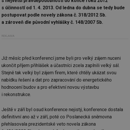
s největší pravděpodobností do konce roku 2012
s účinností od 1. 4. 2013. Od ledna do dubna se tedy bude
postupovat podle novely zákona č. 318/2012 Sb.
a zároveň dle původní vyhlášky č. 148/2007 Sb.
REKLAMA
Již měsíc před konferencí jsme byli pro velký zájem nuceni
ukončit příjem přihlášek a účastníci zcela zaplnili velký sál.
Stejně tak velký byl zájem firem, které chtěly ukázat svou
nabídku řešení a dat pro zapracování do energetického
hodnocení budov a pro efektivní novou výstavbu
i rekonstrukce.
Ještě v září byl osud konference nejistý, konference dostala
definitivní ano až v září, poté co Poslanecká sněmovna
přehlasovala prezidentské veto novela zákona