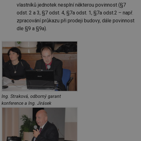
vlastníků jednotek nesplní některou povinnost (§7
odst. 2 a 3, §7 odst. 4, §7a odst. 1, §7a odst.2 – např.
zpracování průkazu při prodeji budovy, dále povinnost
dle §9 a §9a).
Ing. Straková, odborný garant
konference a Ing. Jirásek