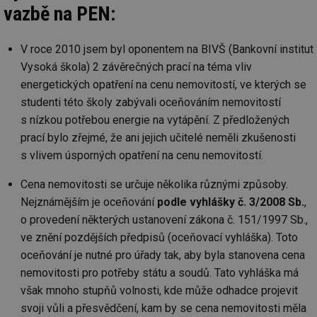
po
test
.m6r.eu
59
Pokud víte něco
vazbě na PEN:
Doména
Provider
/
id
Název
Vyprší
Popis
minut
o tomto souboru
Doména
če
59
cookie a jeho
_ga_7ZNSXSZSDQ
.tzb-
2 roky
Tento soubor
a 
sekund
použití, které
info.cz
cookie používá
VISITOR_INFO1_LIVE
5 měsíců
Tento sou
Google LLC
ná
nejsou specifické
V roce 2010 jsem byl oponentem na BIVŠ (Bankovní institut
Google Analytics
4 týdny
cookie nas
.youtube.com
př
pro konkrétní
k zachování
Youtube k
w
Vysoká škola) 2 závěrečných prací na téma vliv
web, přidejte své
stavu relace.
sledování
st
příspěvky.
uživatelsk
energetických opatření na cenu nemovitostí, ve kterých se
S
_gat_UA-5901706-
.tzb-
59
Toto je soubor
předvoleb
da
2
info.cz
sekund
cookie typu
videa You
studenti této školy zabývali oceňováním nemovitostí
n
vzoru nastavený
vložená d
už
s nízkou potřebou energie na vytápění. Z předložených
službou Google
webů; můž
w
Analytics, kde
určit, zda
st
prací bylo zřejmé, že ani jejich učitelé neměli zkušenosti
prvek vzoru v
návštěvní
na
názvu obsahuje
používá n
st
s vlivem úsporných opatření na cenu nemovitostí.
jedinečné
nebo staro
př
identifikační
rozhraní
číslo účtu nebo
Youtube.
Cena nemovitosti se určuje několika různými způsoby.
DEVICE_INFO
5 měsíců
Ta
YouTube
webu, ke
4 týdny
uk
.youtube.com
kterému se
tuuid_lu
.bidswitch.net
1 rok
Obsahuje
Nejznámějším je oceňování
podle vyhlášky č. 3/2008 Sb.
,
o 
vztahuje. Jedná
jedinečné 
za
o provedení některých ustanovení zákona č. 151/1997 Sb.,
se o variantu
návštěvník
zn
cookie _gat,
které umo
op
ve znění pozdějších předpisů (oceňovací vyhláška). Toto
která se používá
Bidswitch
a 
k omezení
sledovat
sp
oceňování je nutné pro úřady tak, aby byla stanovena cena
množství dat
návštěvní
za
zaznamenaných
více webe
nemovitosti pro potřeby státu a soudů. Tato vyhláška má
se
společností
umožňuje
už
Google na
však mnoho stupňů volnosti, kde může odhadce projevit
Bidswitch
zk
webech s
optimaliz
že
svoji vůli a přesvědčení, kam by se cena nemovitosti měla
velkým
relevanci 
zo