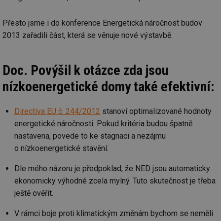
co
po
vy
Přesto jsme i do konference Energetická náročnost budov
se
2013 zařadili část, která se věnuje nové výstavbě.
_hjIncludedInSessionSample
1 minuta
Te
Hotjar Ltd
59 sekund
co
www.tzb-
na
info.cz
ab
Ho
Doc. Povýšil k otázce zda jsou
zd
ná
nízkoenergetické domy také efektivní:
za
vz
de
de
Directiva EU č. 244/2012
stanoví optimalizované hodnoty
re
we
energetické náročnosti. Pokud kritéria budou špatně
id
mojefirma.tzb-
1 rok
Te
nastavena, povede to ke stagnaci a nezájmu
info.cz
co
o nízkoenergetické stavění.
po
vy
se
Dle mého názoru je předpoklad, že NED jsou automaticky
_hjIncludedInSessionSample
2 minuty
Te
Hotjar Ltd
ekonomicky výhodné zcela mylný. Tuto skutečnost je třeba
co
forum.tzb-
na
info.cz
ještě ověřit.
ab
Ho
zd
V rámci boje proti klimatickým změnám bychom se neměli
ná