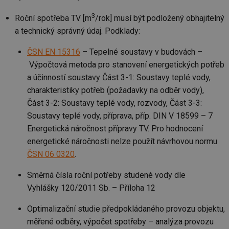
mv
2 měsíce 4
Te
Airtable
3
Roční spotřeba TV [m
/rok] musí být podložený obhajitelný
týdny
co
.tzb-info.cz
po
a technický správný údaj. Podklady:
sl
už
int
ČSN EN 15316
– Tepelné soustavy v budovách –
vý
vl
Výpočtová metoda pro stanovení energetických potřeb
po
a účinností soustavy Část 3-1: Soustavy teplé vody,
Air
us
charakteristiky potřeb (požadavky na odběr vody),
už
pr
Část 3-2: Soustavy teplé vody, rozvody, Část 3-3:
int
tě
Soustavy teplé vody, příprava, příp. DIN V 18599 – 7
Energetická náročnost přípravy TV. Pro hodnocení
id
vytapeni.tzb-
10 let
Te
info.cz
co
energetické náročnosti nelze použít návrhovou normu
po
vy
ČSN 06 0320
.
se
id
stavba.tzb-
10 let
Te
Směrná čísla roční potřeby studené vody dle
info.cz
co
po
Vyhlášky 120/2011 Sb. – Příloha 12
vy
se
Optimalizační studie předpokládaného provozu objektu,
_hjFirstSeen
29 minut
So
Hotjar Ltd
měřené odběry, výpočet spotřeby – analýza provozu
59 sekund
na
.tzb-info.cz