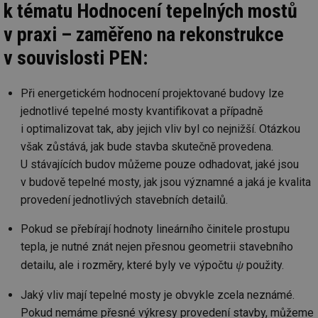
k tématu Hodnocení tepelných mostů
ab
Ho
zd
v praxi – zaměřeno na rekonstrukce
ná
za
v souvislosti PEN:
vz
de
de
re
Při energetickém hodnocení projektované budovy lze
we
jednotlivé tepelné mosty kvantifikovat a případně
_hjIncludedInSessionSample
1 minuta
Te
Hotjar Ltd
i optimalizovat tak, aby jejich vliv byl co nejnižší. Otázkou
59 sekund
co
voda.tzb-
na
info.cz
však zůstává, jak bude stavba skutečně provedena.
ab
Ho
U stávajících budov můžeme pouze odhadovat, jaké jsou
zd
ná
v budově tepelné mosty, jak jsou významné a jaká je kvalita
za
vz
provedení jednotlivých stavebních detailů.
de
de
re
Pokud se přebírají hodnoty lineárního činitele prostupu
we
tepla, je nutné znát nejen přesnou geometrii stavebního
__gfp_64b
1 rok
Je
Gemius
ψ
detailu, ale i rozměry, které byly ve výpočtu
použity.
so
.tzb-info.cz
kt
spr
Jaký vliv mají tepelné mosty je obvykle zcela neznámé.
da
co
Pokud nemáme přesné výkresy provedení stavby, můžeme
ná