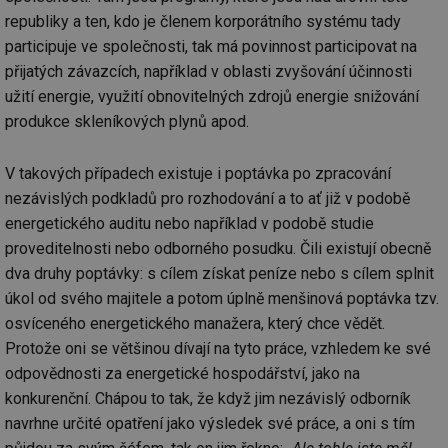
republiky a ten, kdo je členem korporátního systému tady
participuje ve společnosti, tak má povinnost participovat na
přijatých závazcích, například v oblasti zvyšování účinnosti
užití energie, využití obnovitelných zdrojů energie snižování
produkce skleníkových plynů apod.
V takových případech existuje i poptávka po zpracování
nezávislých podkladů pro rozhodování a to ať již v podobě
energetického auditu nebo například v podobě studie
proveditelnosti nebo odborného posudku. Čili existují obecně
dva druhy poptávky: s cílem získat peníze nebo s cílem splnit
úkol od svého majitele a potom úplně menšinová poptávka tzv.
osvíceného energetického manažera, který chce vědět.
Protože oni se většinou dívají na tyto práce, vzhledem ke své
odpovědnosti za energetické hospodářství, jako na
konkurenční. Chápou to tak, že když jim nezávislý odborník
navrhne určité opatření jako výsledek své práce, a oni s tím