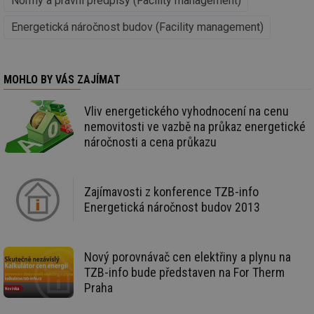
Normy a právní předpisy (Facility management)
ab
Ho
zd
Energetická náročnost budov (Facility management)
ná
za
vz
de
de
MOHLO BY VÁS ZAJÍMAT
re
we
Vliv energetického vyhodnocení na cenu
id
mojefirma.tzb-
1 rok
Te
nemovitosti ve vazbě na průkaz energetické
info.cz
co
po
náročnosti a cena průkazu
vy
se
_hjIncludedInSessionSample
2 minuty
Te
Hotjar Ltd
co
forum.tzb-
Zajímavosti z konference TZB-info
na
info.cz
ab
Energetická náročnost budov 2013
Ho
zd
ná
za
vz
Nový porovnávač cen elektřiny a plynu na
de
TZB-info bude představen na For Therm
de
re
Praha
we
_hjIncludedInSessionSample
1 minuta
Te
Hotjar Ltd