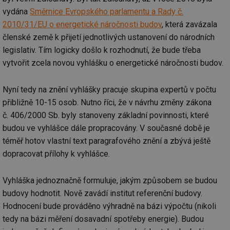
vydána
Směrnice Evropského parlamentu a Rady č.
2010/31/EU o energetické náročnosti budov
, která zavázala
členské země k přijetí jednotlivých ustanovení do národních
legislativ. Tím logicky došlo k rozhodnutí, že bude třeba
vytvořit zcela novou vyhlášku o energetické náročnosti budov.
Nyní tedy na znění vyhlášky pracuje skupina expertů v počtu
přibližně 10-15 osob. Nutno říci, že v návrhu změny zákona
č. 406/2000 Sb. byly stanoveny základní povinnosti, které
budou ve vyhlášce dále propracovány. V současné době je
téměř hotov vlastní text paragrafového znění a zbývá ještě
dopracovat přílohy k vyhlášce.
Vyhláška jednoznačně formuluje, jakým způsobem se budou
budovy hodnotit. Nově zavádí institut referenční budovy.
Hodnocení bude prováděno výhradně na bázi výpočtu (nikoli
tedy na bázi měření dosavadní spotřeby energie). Budou