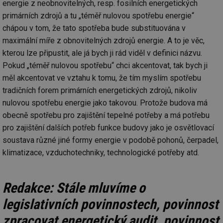
energie z neobnovitelných, resp. fosilních energetických
primárních zdrojů a tu „téměř nulovou spotřebu energie“
chápou v tom, že tato spotřeba bude substituována v
maximální míře z obnovitelných zdrojů energie. A to je věc,
kterou lze připustit, ale já bych ji rád viděl v definici názvu.
Pokud „téměř nulovou spotřebu“ chci akcentovat, tak bych ji
měl akcentovat ve vztahu k tomu, že tím myslím spotřebu
tradičních forem primárních energetických zdrojů, nikoliv
nulovou spotřebu energie jako takovou. Protože budova má
obecně spotřebu pro zajištění tepelné potřeby a má potřebu
pro zajištění dalších potřeb funkce budovy jako je osvětlovací
soustava různé jiné formy energie v podobě pohonů, čerpadel,
klimatizace, vzduchotechniky, technologické potřeby atd.
Redakce: Stále mluvíme o
legislativních povinnostech, povinnost
zpracovat energetický audit, povinnost