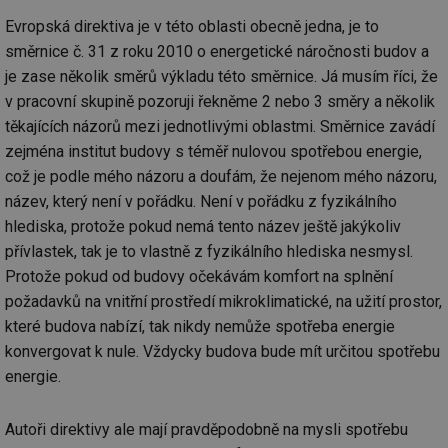
Evropská direktiva je v této oblasti obecně jedna, je to
směrnice č. 31 z roku 2010 o energetické náročnosti budov a
je zase několik směrů výkladu této směrnice. Já musím říci, že
v pracovní skupině pozoruji řekněme 2 nebo 3 směry a několik
těkajících názorů mezi jednotlivými oblastmi. Směrnice zavádí
zejména institut budovy s téměř nulovou spotřebou energie,
což je podle mého názoru a doufám, že nejenom mého názoru,
název, který není v pořádku. Není v pořádku z fyzikálního
hlediska, protože pokud nemá tento název ještě jakýkoliv
přívlastek, tak je to vlastně z fyzikálního hlediska nesmysl.
Protože pokud od budovy očekávám komfort na splnění
požadavků na vnitřní prostředí mikroklimatické, na užití prostor,
které budova nabízí, tak nikdy nemůže spotřeba energie
konvergovat k nule. Vždycky budova bude mít určitou spotřebu
energie.
Autoři direktivy ale mají pravděpodobně na mysli spotřebu