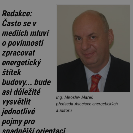
Redakce:
Často se v
mediích mluví
o povinnosti
zpracovat
energetický
štítek
budovy... bude
asi důležité
Ing. Miroslav Mareš
vysvětlit
předseda Asociace energetických
jednotlivé
auditorů
pojmy pro
snadnější orientaci.