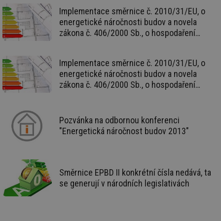
59 sekund
co
vytapeni.tzb-
Implementace směrnice č. 2010/31/EU, o
na
info.cz
ab
energetické náročnosti budov a novela
Ho
zákona č. 406/2000 Sb., o hospodaření
zd
ná
energií – II. díl
za
vz
de
Implementace směrnice č. 2010/31/EU, o
de
energetické náročnosti budov a novela
re
we
zákona č. 406/2000 Sb., o hospodaření
energií – I. díl
CookieScriptConsent
1 rok
Te
CookieScript
co
.tzb-info.cz
sl
Sc
Pozvánka na odbornou konferenci
za
"Energetická náročnost budov 2013"
př
so
so
ná
nu
ba
Směrnice EPBD II konkrétní čísla nedává, ta
Co
Sc
se generují v národních legislativách
fu
sp
id
elektro.tzb-
10 let
Te
info.cz
co
po