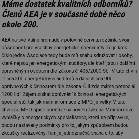
Máme dostatek kvalitních odborníků?
se
Členů AEA je v současné době něco
id
oze.tzb-info.cz
10 let
Te
co
po
okolo 200.
vy
se
_hjIncludedInSessionSample
1 minuta
Te
Hotjar Ltd
AEA na své Valné hromadě v polovině června, rozšířila svoji
59 sekund
co
oze.tzb-info.cz
na
působnost pro všechny energetické specialisty. To je krok
ab
číslo jedna. Asociace tedy bude mít snahu sdružovat i osoby,
Ho
zd
které nejsou jen energetickými auditory, ale kteří jsou i dalšími
ná
za
oprávněnými osobami dle zákona č. 406/2000 Sb.. V tuto chvíli
vz
de
je cca 300 energetických auditorů a dalších cca 900
de
re
oprávněných k činnostem dle zákona. Čili zde máme potenciál
we
1200 lidí. Zájem získat oprávnění k činnosti energetických
_dc_gtm_UA-5901706-1
.tzb-info.cz
58 sekund
Te
specialistů, tak jak mám informace z MPO, je velký. V tuto
co
př
chvíli se MPO spíše orientuje na novelu zákona. V rámci nové
w
po
vyhlášky o energetických specialistech, která se připravuje,
Sp
budou nastaveny podmínky pro to, jakým způsobem budou
Go
da
zkoušky realizovány. Tam je jednoznačná snaha o to, aby
kó
Po