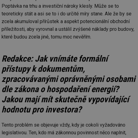
Nezařazené soubory
Poptávka na trhu a investiční nároky klesly. Může se to
Nezbytně nutné soubory cookie umožňují základní
teoreticky stát a asi se to i do určité míry stane. Ale že by se
funkce webových stránek, jako je přihlášení
zcela akumuloval přírůstek a aspekt potencionální obchodní
uživatele a správa účtu. Webové stránky nelze bez
nezbytně nutných souborů cookie správně používat.
příležitosti, aby vyrovnal a ustálil zvýšené náklady pro budovy,
které budou zcela jiné, tomu moc nevěřím.
Provider
/
Název
Vyprší
Po
Doména
g_state
.forum.tzb-
Zavřením
Sl
info.cz
prohlížeče
př
Redakce: Jak vnímáte formální
po
přístupy k dokumentům,
g_csrf_token
.forum.tzb-
Zavřením
Sl
info.cz
prohlížeče
př
zpracovávanými oprávněnými osobami
po
id
konference.tzb-
1 rok
Te
dle zákona o hospodaření energií?
info.cz
co
po
Jakou mají mít skutečně vypovídající
vy
se
hodnotu pro investora?
_hjAbsoluteSessionInProgress
29 minut
So
Hotjar Ltd
59 sekund
na
.tzb-info.cz
ab
Tento problém se objevuje vždy, kdy je cokoli vyžadováno
sl
ce
legislativou. Ten, kdo má zákonnou povinnost něco naplnit,
pr
poč