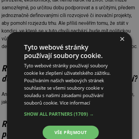
samozřejmě, po určitou dobu podporovat a s určitými, předem
jednoznačně definovanými cíli rozvojové či inovační projekty,
aby pomohl rozjezdu trhu. Ale příliš nevěřím tomu, že stát v
kondici, ve které se v tuto chvíli nachází, bude mít politickou
×
vůli k takovému chování. Spíše očekávám realizaci
Tyto webové stránky
demonstračních programů podpor eventuálně programy ad hoc.
používají soubory cookie.
Tyto webové stránky používají soubory
Redakce: Úloha státu na bázi
cookie ke zlepšení uživatelského zážitku.
doporučení, nikoliv striktního nařízení?
Používáním našich webových stránek
souhlasíte se všemi soubory cookie v
Ano, takto si to myslím. A myslím si, že trh sám o sobě ukáže,
souladu s našimi zásadami používání
jak to bude.
souborů cookie.
Více informací
SHOW ALL PARTNERS
(1709) →
Redakce: Jaký předpokládáte finální
požadavek novelizovaného zákona o
VŠE PŘIJMOUT