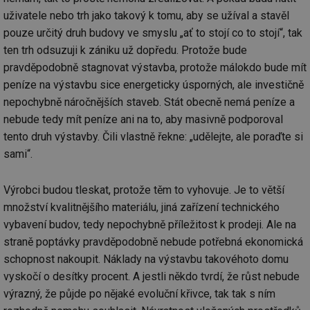
uživatele nebo trh jako takový k tomu, aby se užíval a stavěl
pouze určitý druh budovy ve smyslu „ať to stojí co to stojí“, tak
ten trh odsuzuji k zániku už dopředu. Protože bude
pravděpodobně stagnovat výstavba, protože málokdo bude mít
peníze na výstavbu sice energeticky úsporných, ale investičně
nepochybně náročnějších staveb. Stát obecně nemá peníze a
nebude tedy mít peníze ani na to, aby masivně podporoval
tento druh výstavby. Čili vlastně řekne: „udělejte, ale poraďte si
sami“.
Výrobci budou tleskat, protože těm to vyhovuje. Je to větší
množství kvalitnějšího materiálu, jiná zařízení technického
vybavení budov, tedy nepochybně příležitost k prodeji. Ale na
straně poptávky pravděpodobně nebude potřebná ekonomická
schopnost nakoupit. Náklady na výstavbu takovéhoto domu
vyskočí o desítky procent. A jestli někdo tvrdí, že růst nebude
výrazný, že půjde po nějaké evoluční křivce, tak tak s ním