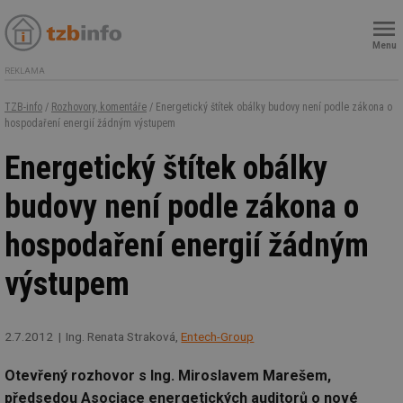
Menu
REKLAMA
TZB-info
/
Rozhovory, komentáře
/ Energetický štítek obálky budovy není podle zákona o
hospodaření energií žádným výstupem
Energetický štítek obálky
budovy není podle zákona o
hospodaření energií žádným
výstupem
2.7.2012
Ing. Renata Straková,
Entech-Group
Otevřený rozhovor s Ing. Miroslavem Marešem,
předsedou Asociace energetických auditorů o nové