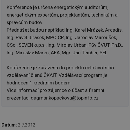
To
př
Konference je určena energetickým auditorům,
by
po
energetickým expertům, projektantům, technikům a
zp
po
správcům budov.
we
st
Přednášet budou například Ing. Karel Mrázek, Arcadis,
Ing. Pavel Jirásek, MPO ČR, Ing. Jaroslav Maroušek,
sid
forum.tzb-
1 rok
To
info.cz
bě
CSc., SEVEN o.p.s., Ing. Mirolav Urban, FSv ČVUT, Ph.D.,
so
al
Ing. Miroslav Mareš, AEA, Mgr. Jan Teicher, SEI.
na
so
re
pr
Konference je zařazena do projektu celoživotního
po
sp
vzdělávání členů ČKAIT. Vzdělávací program je
rel
hodnocen 1 kreditním bodem.
_hjIncludedInSessionSample
1 minuta
Te
Hotjar Ltd
Více informací pro zájemce o účast a firemní
59 sekund
co
energetika.tzb-
na
info.cz
prezentaci dagmar.kopackova@topinfo.cz
ab
Ho
zd
ná
za
vz
de
Datum:
2.7.2012
de