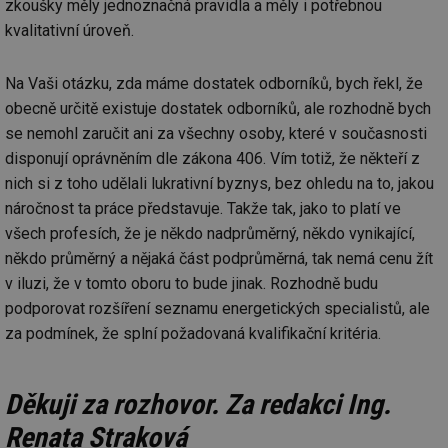
zkoušky měly jednoznačná pravidla a měly i potřebnou
lz
za
kvalitativní úroveň.
nu
be
sk
Na Vaši otázku, zda máme dostatek odborníků, bych řekl, že
fu
sp
obecně určitě existuje dostatek odborníků, ale rozhodně bych
ná
je
se nemohl zaručit ani za všechny osoby, které v současnosti
kte
id
disponují oprávněním dle zákona 406. Vím totiž, že někteří z
př
úč
nich si z toho udělali lukrativní byznys, bez ohledu na to, jakou
An
náročnost ta práce představuje. Takže tak, jako to platí ve
id
energetika.tzb-
10 let
Te
všech profesích, že je někdo nadprůměrný, někdo vynikající,
info.cz
co
po
někdo průměrný a nějaká část podprůměrná, tak nemá cenu žít
vy
se
v iluzi, že v tomto oboru to bude jinak. Rozhodně budu
podporovat rozšíření seznamu energetických specialistů, ale
_hjIncludedInSessionSample
1 minuta
Te
Hotjar Ltd
59 sekund
co
kalkulator.tzb-
za podmínek, že splní požadovaná kvalifikační kritéria.
na
info.cz
ab
Ho
zd
ná
Děkuji za rozhovor. Za redakci Ing.
za
vz
Renata Straková
de
de