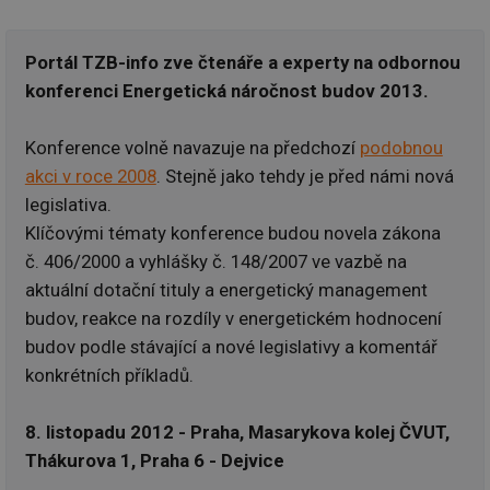
re
we
Portál TZB-info zve čtenáře a experty na odbornou
_hjIncludedInSessionSample
1 minuta
Te
Hotjar Ltd
59 sekund
co
voda.tzb-
konferenci Energetická náročnost budov 2013.
na
info.cz
ab
Ho
zd
Konference volně navazuje na předchozí
podobnou
ná
za
akci v roce 2008
. Stejně jako tehdy je před námi nová
vz
de
legislativa.
de
re
Klíčovými tématy konference budou novela zákona
we
č. 406/2000 a vyhlášky č. 148/2007 ve vazbě na
__gfp_64b
1 rok
Je
Gemius
aktuální dotační tituly a energetický management
so
.tzb-info.cz
kt
budov, reakce na rozdíly v energetickém hodnocení
spr
da
budov podle stávající a nové legislativy a komentář
co
ná
konkrétních příkladů.
we
__cf_bm
29 minut
Te
Cloudflare Inc.
8. listopadu 2012 - Praha, Masarykova kolej ČVUT,
59 sekund
co
.vimeo.com
po
Thákurova 1, Praha 6 - Dejvice
ro
li