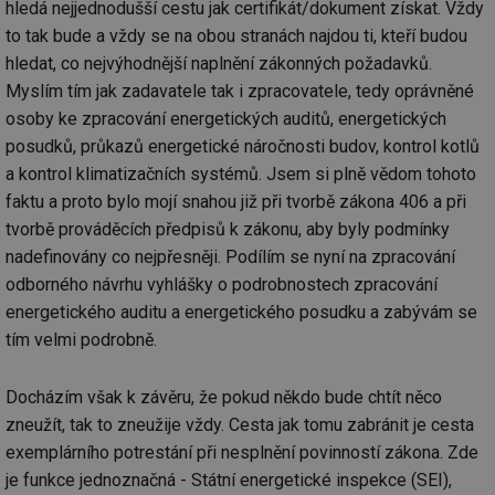
hledá nejjednodušší cestu jak certifikát/dokument získat. Vždy
Ne
žá
to tak bude a vždy se na obou stranách najdou ti, kteří budou
id
in
hledat, co nejvýhodnější naplnění zákonných požadavků.
Myslím tím jak zadavatele tak i zpracovatele, tedy oprávněné
id
vetrani.tzb-
10 let
Te
info.cz
co
osoby ke zpracování energetických auditů, energetických
po
vy
posudků, průkazů energetické náročnosti budov, kontrol kotlů
se
a kontrol klimatizačních systémů. Jsem si plně vědom tohoto
_hjIncludedInSessionSample
1 minuta
Te
Hotjar Ltd
faktu a proto bylo mojí snahou již při tvorbě zákona 406 a při
59 sekund
co
elektro.tzb-
na
info.cz
tvorbě prováděcích předpisů k zákonu, aby byly podmínky
ab
Ho
nadefinovány co nejpřesněji. Podílím se nyní na zpracování
zd
ná
odborného návrhu vyhlášky o podrobnostech zpracování
za
energetického auditu a energetického posudku a zabývám se
vz
de
tím velmi podrobně.
de
re
we
Docházím však k závěru, že pokud někdo bude chtít něco
mv
2 měsíce 4
Te
Airtable
týdny
co
.tzb-info.cz
zneužít, tak to zneužije vždy. Cesta jak tomu zabránit je cesta
po
sl
exemplárního potrestání při nesplnění povinností zákona. Zde
už
je funkce jednoznačná - Státní energetické inspekce (SEI),
int