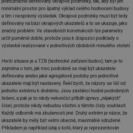
jednoznačně definovány okrajové podmínky, tak, aby byl jen
minimální prostor pro špatný výklad celého hodnocení budovy
a tím i nesprávný výsledek. Okrajové podmínky musí být tedy
definovány na bázi okrajových ukazatelů a to se ukazuje, jako
značný problém. Ve stavebních konstrukcích lze parametry
určit poměrně dobře, protože jsou k dispozici podklady o
výstavbě realizované v jednotlivých obdobích minulého století.
Horší situace je u TZB (technické zařízení budov); tam je to
zejména o tom, jak moc podrobně se mají být ukazatele
definovány anebo jaké agregátové podoby pro jednotlivé
ukazatele mají být nastaveny. Řekl bych, že názory se liší od
jednoho extrému k druhému. Jsou zastánci hodně podrobných
řešení, a pak je to nikdy nekončící příběh úpravy „nějakých“
čísel, protože nikdy nebudou všichni s těmito čísly souhlasit.
Každý odborník má zkušenosti jiné. Druhý extrém je názor, že
ukazatelé by měly být velmi obecné, maximálně sdružené.
Příkladem je například údaj o kotli, který je reprezentován