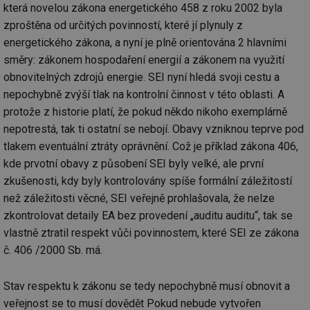
vý
která novelou zákona energetického 458 z roku 2002 byla
vl
po
zproštěna od určitých povinností, které jí plynuly z
Air
us
energetického zákona, a nyní je plně orientována 2 hlavními
už
směry: zákonem hospodaření energií a zákonem na využití
pr
int
obnovitelných zdrojů energie. SEI nyní hledá svoji cestu a
tě
nepochybně zvýší tlak na kontrolní činnost v této oblasti. A
id
vytapeni.tzb-
10 let
Te
info.cz
co
protože z historie platí, že pokud někdo nikoho exemplárně
po
vy
nepotrestá, tak ti ostatní se nebojí. Obavy vzniknou teprve pod
se
tlakem eventuální ztráty oprávnění. Což je příklad zákona 406,
id
stavba.tzb-
10 let
Te
kde prvotní obavy z působení SEI byly velké, ale první
info.cz
co
po
zkušenosti, kdy byly kontrolovány spíše formální záležitostí
vy
se
než záležitosti věcné, SEI veřejně prohlašovala, že nelze
zkontrolovat detaily EA bez provedení „auditu auditu“, tak se
_hjFirstSeen
29 minut
So
Hotjar Ltd
59 sekund
na
.tzb-info.cz
vlastně ztratil respekt vůči povinnostem, které SEI ze zákona
ab
sl
č. 406 /2000 Sb. má.
ce
pr
poč
Ne
Stav respektu k zákonu se tedy nepochybně musí obnovit a
žá
veřejnost se to musí dovědět Pokud nebude vytvořen
id