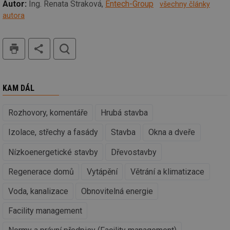
re
Autor:
Ing. Renata Straková,
Entech-Group
všechny články
we
autora
_hjIncludedInSessionSample
1 minuta
Te
Hotjar Ltd
59 sekund
co
stavba.tzb-
na
info.cz
tisk
hledat
ab
Ho
zd
ná
za
vz
KAM DÁL
de
de
re
we
Rozhovory, komentáře
Hrubá stavba
id
www.tzb-
10 let
Te
Izolace, střechy a fasády
Stavba
Okna a dveře
info.cz
co
po
vy
Nízkoenergetické stavby
Dřevostavby
se
id
m.tzb-info.cz
10 let
Te
Regenerace domů
Vytápění
Větrání a klimatizace
co
po
Voda, kanalizace
Obnovitelná energie
vy
se
Facility management
_hjIncludedInSessionSample
1 minuta
Te
Hotjar Ltd
59 sekund
co
www.tzb-
na
info.cz