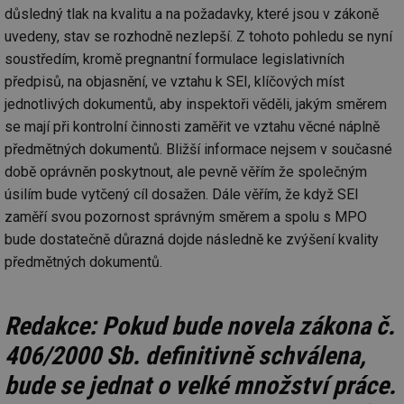
in
důsledný tlak na kvalitu a na požadavky, které jsou v zákoně
id
forum.tzb-
1 rok
Te
uvedeny, stav se rozhodně nezlepší. Z tohoto pohledu se nyní
info.cz
co
po
soustředím, kromě pregnantní formulace legislativních
vy
předpisů, na objasnění, ve vztahu k SEI, klíčových míst
se
jednotlivých dokumentů, aby inspektoři věděli, jakým směrem
_hjIncludedInSessionSample
1 minuta
Te
Hotjar Ltd
59 sekund
co
vetrani.tzb-
se mají při kontrolní činnosti zaměřit ve vztahu věcné náplně
na
info.cz
ab
předmětných dokumentů. Bližší informace nejsem v současné
Ho
zd
době oprávněn poskytnout, ale pevně věřím že společným
ná
úsilím bude vytčený cíl dosažen. Dále věřím, že když SEI
za
vz
zaměří svou pozornost správným směrem a spolu s MPO
de
de
bude dostatečně důrazná dojde následně ke zvýšení kvality
re
we
předmětných dokumentů.
id
voda.tzb-
10 let
Te
info.cz
co
po
Redakce: Pokud bude novela zákona č.
vy
se
406/2000 Sb. definitivně schválena,
id
kalkulator.tzb-
1 rok
Te
info.cz
co
bude se jednat o velké množství práce.
po
vy