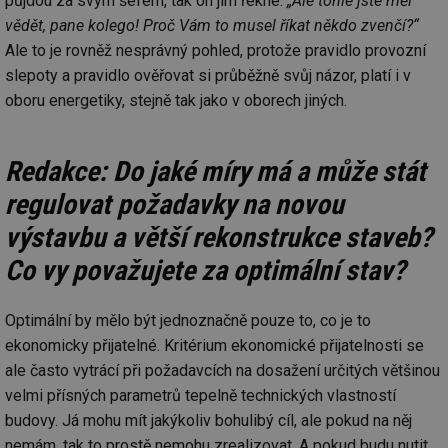
půjdou za svým šéfem, tak on jim řekne:
„Ale tohle jste měl
vědět, pane kolego! Proč Vám to musel říkat někdo zvenčí?“
Ale to je rovněž nesprávný pohled, protože pravidlo provozní
slepoty a pravidlo ověřovat si průběžně svůj názor, platí i v
oboru energetiky, stejně tak jako v oborech jiných.
Redakce: Do jaké míry má a může stát
regulovat požadavky na novou
výstavbu a větší rekonstrukce staveb?
Co vy považujete za optimální stav?
Optimální by mělo být jednoznačně pouze to, co je to
ekonomicky přijatelné. Kritérium ekonomické přijatelnosti se
ale často vytrácí při požadavcích na dosažení určitých většinou
velmi přísných parametrů tepelně technických vlastností
budovy. Já mohu mít jakýkoliv bohulibý cíl, ale pokud na něj
nemám, tak to prostě nemohu zrealizovat. A pokud budu nutit