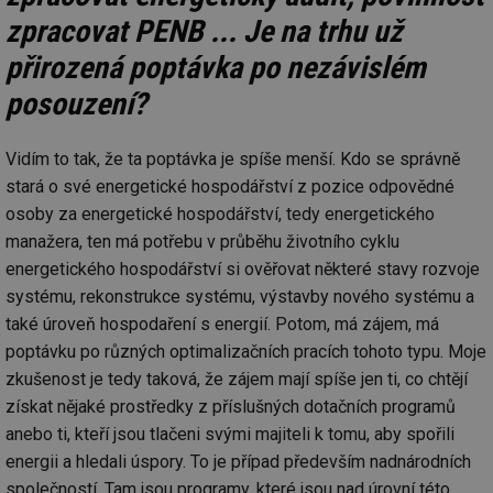
zpracovat PENB ... Je na trhu už
přirozená poptávka po nezávislém
posouzení?
Vidím to tak, že ta poptávka je spíše menší. Kdo se správně
stará o své energetické hospodářství z pozice odpovědné
osoby za energetické hospodářství, tedy energetického
manažera, ten má potřebu v průběhu životního cyklu
energetického hospodářství si ověřovat některé stavy rozvoje
systému, rekonstrukce systému, výstavby nového systému a
také úroveň hospodaření s energií. Potom, má zájem, má
poptávku po různých optimalizačních pracích tohoto typu. Moje
zkušenost je tedy taková, že zájem mají spíše jen ti, co chtějí
získat nějaké prostředky z příslušných dotačních programů
anebo ti, kteří jsou tlačeni svými majiteli k tomu, aby spořili
energii a hledali úspory. To je případ především nadnárodních
společností. Tam jsou programy, které jsou nad úrovní této