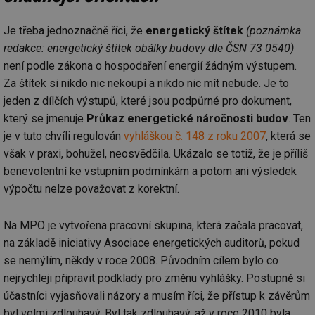
Je třeba jednoznačně říci, že
energetický štítek
(poznámka
redakce: energetický štítek obálky budovy dle ČSN 73 0540)
není podle zákona o hospodaření energií žádným výstupem.
Za štítek si nikdo nic nekoupí a nikdo nic mít nebude. Je to
jeden z dílčích výstupů, které jsou podpůrné pro dokument,
který se jmenuje
Průkaz energetické náročnosti budov
. Ten
je v tuto chvíli regulován
vyhláškou č. 148 z roku 2007
, která se
však v praxi, bohužel, neosvědčila. Ukázalo se totiž, že je příliš
benevolentní ke vstupním podmínkám a potom ani výsledek
výpočtu nelze považovat z korektní.
Na MPO je vytvořena pracovní skupina, která začala pracovat,
na základě iniciativy Asociace energetických auditorů, pokud
se nemýlím, někdy v roce 2008. Původním cílem bylo co
nejrychleji připravit podklady pro změnu vyhlášky. Postupně si
účastníci vyjasňovali názory a musím říci, že přístup k závěrům
byl velmi zdlouhavý. Byl tak zdlouhavý, až v roce 2010 byla