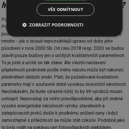
hospodaření s energií č. 406/2000 Sb?
VŠE ODMÍTNOUT
Požadavky novely zákona jsou nyní, po schválení v
ZOBRAZIT PODROBNOSTI
Poslanecké sněmovně, již téměř definitivní. Zákon v této
podobě bude platit od roku 2013. Změn v zákoně, je , jak víte
Nezbytně
Výkonové
Soubory
mnoho - jde o dosud nejrozsáhlejší úpravu od doby jeho
nutné
soubory
cílení
soubory
působení v roce 2000 Sb. Od roku 2018 resp. 2020 se budou
stavět pouze budovy jen o určitých kvalitativních parametrech.
To je jisté a určitě se tak stane. Ale vlastní nastavení
Funkční soubory
Nezařazené
přijatelnosti podmínek podle mého názoru může být nakonec
soubory
předmětem dalších změn. Platí, že požadované kvalitativní
parametry mají v současné době vysokou investiční náročnost.
Neočekávám, že bude výrazně nižší, to by trh výrobců musel
ustoupit. Nepovažuji za velmi pravděpodobné, aby při známé
vysoké energetické náročnosti výroby stavebních a
zateplovacích prvků došlo k prudkému snížení ceny i když
Nezbytně nutné soubory
Výkonové soubory
samozřejmě s příležitostí se může stát cokoliv. Podobně jako
Soubory cílení
Funkční soubory
to bylo vidět na poklesu cen fotovoltaických elektráren.