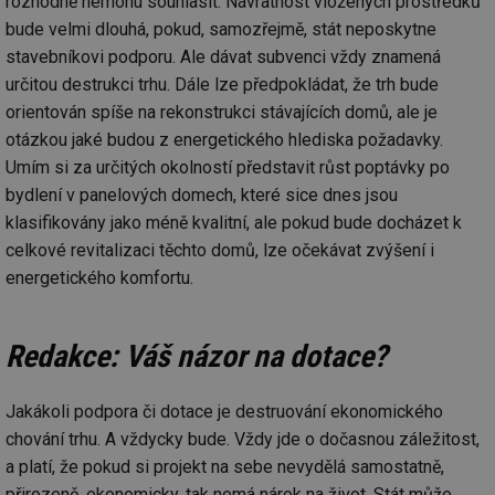
rozhodně nemohu souhlasit. Návratnost vložených prostředků
bude velmi dlouhá, pokud, samozřejmě, stát neposkytne
stavebníkovi podporu. Ale dávat subvenci vždy znamená
určitou destrukci trhu. Dále lze předpokládat, že trh bude
orientován spíše na rekonstrukci stávajících domů, ale je
otázkou jaké budou z energetického hlediska požadavky.
Umím si za určitých okolností představit růst poptávky po
bydlení v panelových domech, které sice dnes jsou
klasifikovány jako méně kvalitní, ale pokud bude docházet k
celkové revitalizaci těchto domů, lze očekávat zvýšení i
energetického komfortu.
Redakce: Váš názor na dotace?
Jakákoli podpora či dotace je destruování ekonomického
chování trhu. A vždycky bude. Vždy jde o dočasnou záležitost,
a platí, že pokud si projekt na sebe nevydělá samostatně,
přirozeně, ekonomicky, tak nemá nárok na život. Stát může