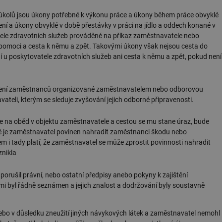
h úkolů jsou úkony potřebné k výkonu práce a úkony během práce obvyklé
í a úkony obvyklé v době přestávky v práci na jídlo a oddech konané v
tele zdravotních služeb prováděné na příkaz zaměstnavatele nebo
vní pomoci a cesta k němu a zpět. Takovými úkony však nejsou cesta do
í u poskytovatele zdravotních služeb ani cesta k němu a zpět, pokud není
školení zaměstnanců organizované zaměstnavatelem nebo odborovou
eli, kterým se sleduje zvyšování jejich odborné připravenosti.
e na oběd v objektu zaměstnavatele a cestou se mu stane úraz, bude
dě je zaměstnavatel povinen nahradit zaměstnanci škodu nebo
i tady platí, že zaměstnavatel se může zprostit povinnosti nahradit
znikla
orušil právní, nebo ostatní předpisy anebo pokyny k zajištění
nimi byl řádně seznámen a jejich znalost a dodržování byly soustavně
ebo v důsledku zneužití jiných návykových látek a zaměstnavatel nemohl