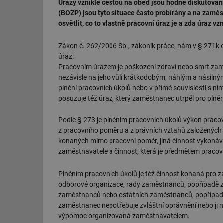
Úrazy vzniklé cestou na oběd jsou hodně diskutovan
(BOZP) jsou tyto situace často probírány a na zaměs
osvětlit, co to vlastně pracovní úraz je a zda úraz 
Zákon č. 262/2006 Sb., zákoník práce, nám v § 271k os
úraz:
Pracovním úrazem je poškození zdraví nebo smrt zamě
nezávisle na jeho vůli krátkodobým, náhlým a násilný
plnění pracovních úkolů nebo v přímé souvislosti s ní
posuzuje též úraz, který zaměstnanec utrpěl pro plněn
Podle § 273 je plněním pracovních úkolů výkon pracov
z pracovního poměru a z právních vztahů založených
konaných mimo pracovní poměr, jiná činnost vykonáv
zaměstnavatele a činnost, která je předmětem pracovn
Plněním pracovních úkolů je též činnost konaná pro 
odborové organizace, rady zaměstnanců, popřípadě 
zaměstnanců nebo ostatních zaměstnanců, popřípadě č
zaměstnanec nepotřebuje zvláštní oprávnění nebo ji 
výpomoc organizovaná zaměstnavatelem.