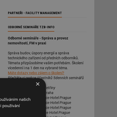
PARTNEŘI - FACILITY MANAGEMENT
ODBORNÉ SEMINÁŘE TZB-INFO
Odborné semináře - Správa a provoz
nemovitostí, FM v praxi
Správa budov, úspory energií a správa
technického zařízení od předních odborníků.
Témata přizpůsobíme vašim potřebám. Školení
vícedenní i na 1 den na vybrané téma.
Máte dotazy nebo zájem o školení?
Přečtěte si reakce účastníků 5denních seminářů
×
3+ 2 dny s certifikátem:
Podzim 2013
: Praha 6 Petřiny
Únor 2014
: Hotel Golf, Praha
Podzim 2014
: Aquapalace Hotel Prague
Používáním našich
Podzim 2015
: Aquapalace Hotel Prague
i používání
Podzim 2016
: Aquapalace Hotel Prague
Březen 2017
: Aquapalace Hotel Prague