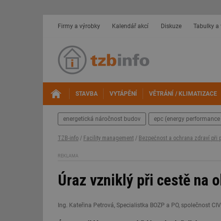
Firmy a výrobky
Kalendář akcí
Diskuze
Tabulky a
STAVBA
VYTÁPĚNÍ
VĚTRÁNÍ / KLIMATIZACE
energetická náročnost budov
epc (energy performance 
TZB-info
/
Facility management
/
Bezpečnost a ochrana zdraví při 
REKLAMA
Úraz vzniklý při cestě na 
Ing. Kateřina Petrová, Specialistka BOZP a PO, společnost C