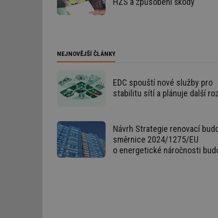
HZS a způsobení škody
g_csrf_token
id
_hjAbsoluteSession
NEJNOVĚJŠÍ ČLÁNKY
id
EDC spouští nové služby pro
stabilitu sítí a plánuje další ro
_hjIncludedInSessi
mv
Návrh Strategie renovací budo
směrnice 2024/1275/EU
o energetické náročnosti bud
id
id
_hjFirstSeen