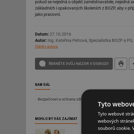
pokud se nejedná o objekt zaměstnavatele, nejedná se
základních i opakovaných školeních z BOZP, aby v pří
jako pracovní.
Datum:
27.10.2016
Autor:
Ing. Kateřina Petrová, Specialistka BOZP a PO
články autora
ŘEKNĚTE SVŮJ NÁZOR V DISKUZI!
KAM DÁL
Bezpečnost a ochrana zdraví při práci - BOZP (Facility 
Tyto webové
Tyto webové strán
MOHLO BY VÁS ZAJÍMAT
webových stránek
souborů cookie.