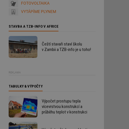
FOTOVOLTAIKA
VYTÁPÍME PLYNEM
STAVBA A TZB-INFO V AFRICE
Čeští stavaři staví školu
v Zambii a TZB-info je u toho!
REKLAMA
TABULKY & VÝPOČTY
Výpočet prostupu tepla
vícevrstvou konstrukcí a
průběhu teplot v konstrukci