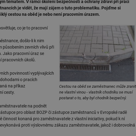
ým tématem. V rámci školení bezpečnosti a ochrany zdraví při práci
tnancích je vidět, že mají zájem o tuto problematiku. Pojďme si
vzniklý cestou na oběd je nebo není pracovním úrazem.
větluje, co je to pracovní
stnance, došlo-li k nim
m působením zevních vlivů při
m. Jako pracovní úraz se
í pracovních úkolů.
ních povinností vyplývajících
 dohodami o pracích
aná na příkaz
Cestou na oběd se zaměstnanec může zranit
ne vlastní vinou - vlastník chodníku se musí
í cesty.
postarat o to, aby byl chodník bezpečný.
zaměstnavatele na podnět
zástupce pro oblast BOZP či zástupce zaměstnanců v Evropské radě
innost konaná pro zaměstnavatele z vlastní iniciativy, pokud k ní
nevykonává proti výslovnému zákazu zaměstnavatele, jakož i dobrovolná