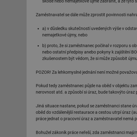
škodě nebo nemajetkové újmě zabránit, a že tyto 
Zaměstnavatel se dále může zprostit povinnosti nahra
a) v důsledku skutečností uvedených výše v odstavc
nemajetkové újmy, nebo
b) proto, že si zaměstnanec počínal v rozporu s ob
nebo ostatní předpisy anebo pokyny k zajištění BOZ
zkušenostem být vědom, že si může způsobit újmu
POZOR! Za lehkomyslné jednání není možné považovat 
Pokud tedy zaměstnanec půjde na oběd v objektu zam
nerovnost atd. a způsobí si úraz, bude takovýto úraz
Jiná situace nastane, pokud se zaměstnanci stane úr
oběd do vzdálenější restaurace a cestou utrpí úraz (a
práce jednat o pracovní úraz a zaměstnavatel nemá 
Bohužel zákoník práce neřeší, zda zaměstnanci mají/n