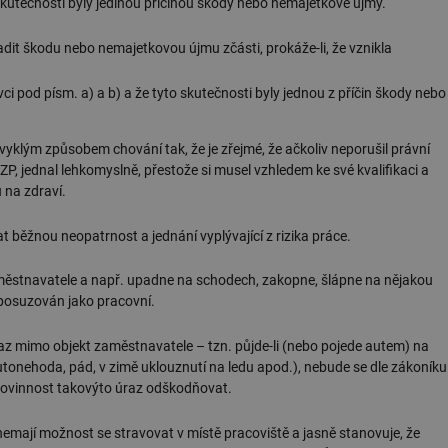
skutečnosti byly jedinou příčinou škody nebo nemajetkové újmy.
dit škodu nebo nemajetkovou újmu zčásti, prokáže-li, že vznikla
i pod písm. a) a b) a že tyto skutečnosti byly jednou z příčin škody nebo
vyklým způsobem chování tak, že je zřejmé, že ačkoliv neporušil právní
P, jednal lehkomyslně, přestože si musel vzhledem ke své kvalifikaci a
 na zdraví.
běžnou neopatrnost a jednání vyplývající z rizika práce.
ěstnavatele a např. upadne na schodech, zakopne, šlápne na nějakou
 posuzován jako pracovní.
az mimo objekt zaměstnavatele – tzn. půjde-li (nebo pojede autem) na
utonehoda, pád, v zimě uklouznutí na ledu apod.), nebude se dle zákoníku
povinnost takovýto úraz odškodňovat.
emají možnost se stravovat v místě pracoviště a jasně stanovuje, že