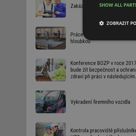
SHOW ALL PAR
Zakázané práce mladistvým
ZOBRAZIT P
Práce ve výškách a nad volno
hloubkou
Nezbytně nutn
soubory
Konference BOZP v roce 2017
bude žít bezpečnost a ochran
zdraví při práci v následujícím
období?
Nezbytně nutn
Nezbytně nutné soubo
Vykradení firemního vozidla
stránky nelze bez ne
Název
g_state
Kontrola pracoviště příslušní