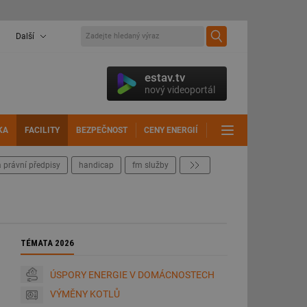
Další
estav.tv
nový videoportál
KA
FACILITY
BEZPEČNOST
CENY ENERGIÍ
DALŠÍ
 právní předpisy
handicap
fm služby
další
TÉMATA 2026
ÚSPORY ENERGIE V DOMÁCNOSTECH
VÝMĚNY KOTLŮ