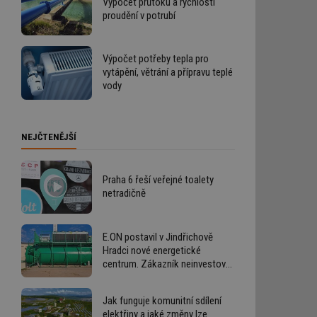
Výpočet průtoku a rychlosti
proudění v potrubí
Výpočet potřeby tepla pro
vytápění, větrání a přípravu teplé
vody
NEJČTENĚJŠÍ
Praha 6 řeší veřejné toalety
netradičně
E.ON postavil v Jindřichově
Hradci nové energetické
centrum. Zákazník neinvestoval
ani korunu
Jak funguje komunitní sdílení
elektřiny a jaké změny lze