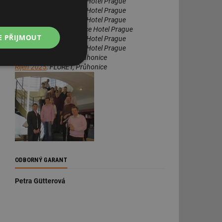
Říjen 2017
: Aquapalace Hotel Prague
Říjen 2018
: Aquapalace Hotel Prague
Říjen 2019
: Aquapalace Hotel Prague
Červen 2020
: Aquapalace Hotel Prague
E PŘIJMOUT
Říjen 2022
: Aquapalace Hotel Prague
Říjen 2023
: Aquapalace Hotel Prague
Říjen 2024
: FLORET, Průhonice
Říjen 2025
: FLORET, Průhonice
Nezařazené
soubory
řazené soubory
ODBORNÝ GARANT
 správa účtu. Webové
Petra Gütterová