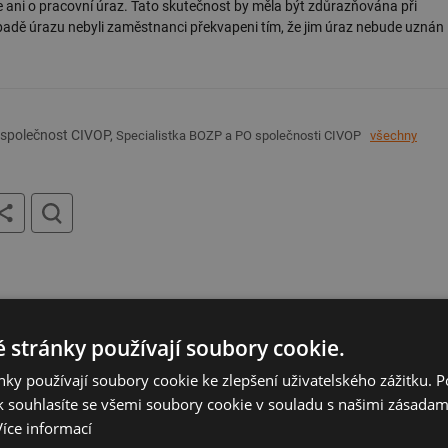
 ani o pracovní úraz. Tato skutečnost by měla být zdůrazňována při
padě úrazu nebyli zaměstnanci překvapeni tím, že jim úraz nebude uznán
, společnost CIVOP,
Specialistka BOZP a PO společnosti CIVOP
všechny
tisk
hledat
management)
Facility management
 stránky používají soubory cookie.
ky používají soubory cookie ke zlepšení uživatelského zážitku. 
 souhlasíte se všemi soubory cookie v souladu s našimi zásadam
Více informací