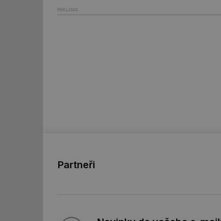
REKLAMA
id
_hjIncludedInSessi
id
id
id
_hjIncludedInSessi
_dc_gtm_UA-590170
Partneři
id
_hjIncludedInSessi