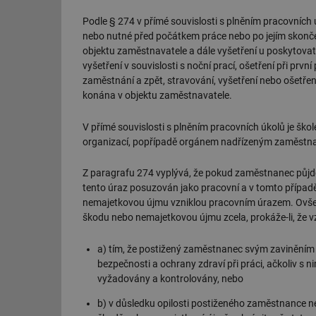
Podle § 274 v přímé souvislosti s plněním pracovníc
nebo nutné před počátkem práce nebo po jejím skončen
objektu zaměstnavatele a dále vyšetření u poskytova
vyšetření v souvislosti s noční prací, ošetření při pr
zaměstnání a zpět, stravování, vyšetření nebo ošetřen
konána v objektu zaměstnavatele.
V přímé souvislosti s plněním pracovních úkolů je 
organizací, popřípadě orgánem nadřízeným zaměstnavat
Z paragrafu 274 vyplývá, že pokud zaměstnanec půjd
tento úraz posuzován jako pracovní a v tomto přípa
nemajetkovou újmu vzniklou pracovním úrazem. Ovšem 
škodu nebo nemajetkovou újmu zcela, prokáže-li, že v
a) tím, že postižený zaměstnanec svým zaviněním p
bezpečnosti a ochrany zdraví při práci, ačkoliv s 
vyžadovány a kontrolovány, nebo
b) v důsledku opilosti postiženého zaměstnance n