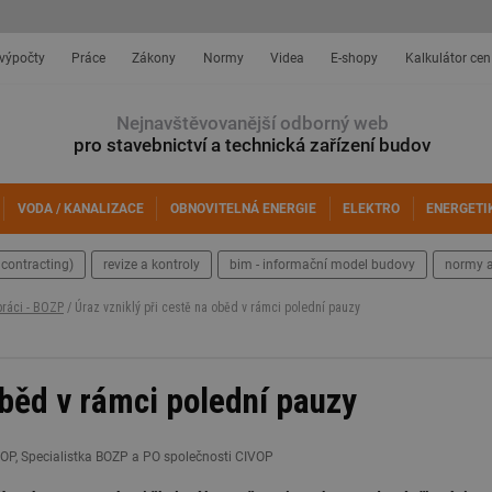
 výpočty
Práce
Zákony
Normy
Videa
E-shopy
Kalkulátor cen
Nejnavštěvovanější odborný web
pro stavebnictví a technická zařízení budov
VODA / KANALIZACE
OBNOVITELNÁ ENERGIE
ELEKTRO
ENERGETI
contracting)
revize a kontroly
bim - informační model budovy
normy a
práci - BOZP
/ Úraz vzniklý při cestě na oběd v rámci polední pauzy
oběd v rámci polední pauzy
IVOP, Specialistka BOZP a PO společnosti CIVOP