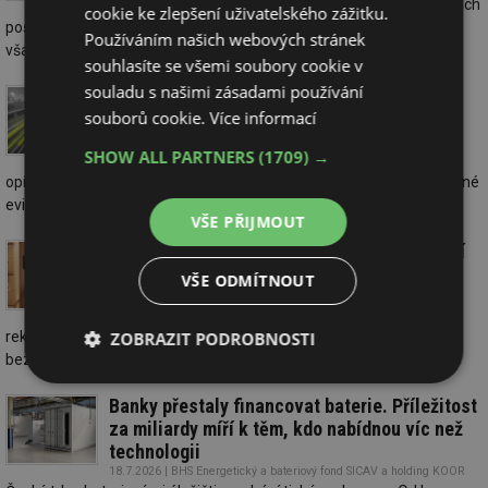
Termografie elektrických zařízení může zabránit jejich
cookie ke zlepšení uživatelského zážitku.
poškození a může pomoci předejít provozním poruchám, zároveň
Používáním našich webových stránek
však vyžaduje odborné znalosti. Co ...
souhlasíte se všemi soubory cookie v
souladu s našimi zásadami používání
Nová digitální řešení v oblasti dopravní
souborů cookie.
Více informací
infrastruktury šetří čas, peníze i nervy
19.7.2026 | VARS BRNO, a.s.
SHOW ALL PARTNERS
(1709) →
Ještě před několika lety se správa silnic a mostů
opírala hlavně o papírové mapy, složité excelové tabulky a nejednotné
evidence. ...
VŠE PŘIJMOUT
Letní bezpečnostní checklist pro školy: Mají
školy své vstupy opravdu pod kontrolou?
VŠE ODMÍTNOUT
19.7.2026 | IMA s.r.o.
Léto je pro školy ideální čas nejen na opravy,
ZOBRAZIT PODROBNOSTI
rekonstrukce a přípravu nového školního roku, ale také na revizi
bezpečnosti budovy. Odborníci ...
Nezbytně
Výkonové
Soubory
nutné
soubory
cílení
Banky přestaly financovat baterie. Příležitost
soubory
za miliardy míří k těm, kdo nabídnou víc než
technologii
18.7.2026 | BHS Energetický a bateriový fond SICAV a holding KOOR