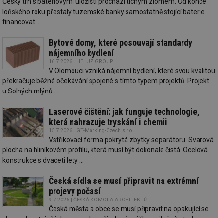
Český trh s bateriovými úložišti prochází tichým zlomem. Od konce
Funkční soubory
Nezařazené
loňského roku přestaly tuzemské banky samostatně stojící baterie
soubory
financovat ...
Bytové domy, které posouvají standardy
nájemního bydlení
16.7.2026 | HELUZ GROUP
V Olomouci vzniká nájemní bydlení, které svou kvalitou
překračuje běžné očekávání spojené s tímto typem projektů. Projekt
Nezbytně nutné soubory
Výkonové soubory
u Solných mlýnů ...
Soubory cílení
Funkční soubory
Laserové čištění: jak funguje technologie,
Nezařazené soubory
která nahrazuje tryskání i chemii
Nezbytně nutné soubory cookie umožňují základní
15.7.2026 | GT-Marking-Czech s.r.o.
funkce webových stránek, jako je přihlášení
Vstřikovací forma pokrytá zbytky separátoru. Svarová
uživatele a správa účtu. Webové stránky nelze bez
plocha na hliníkovém profilu, která musí být dokonale čistá. Ocelová
nezbytně nutných souborů cookie správně používat.
konstrukce s dvaceti lety ...
Provider
/
Název
Vyprší
Po
Doména
Česká sídla se musí připravit na extrémní
g_state
.forum.tzb-
Zavřením
Sl
projevy počasí
info.cz
prohlížeče
př
9.7.2026 | ČESKÁ KOMORA ARCHITEKTŮ
po
Česká města a obce se musí připravit na opakující se
g_csrf_token
.forum.tzb-
Zavřením
Sl