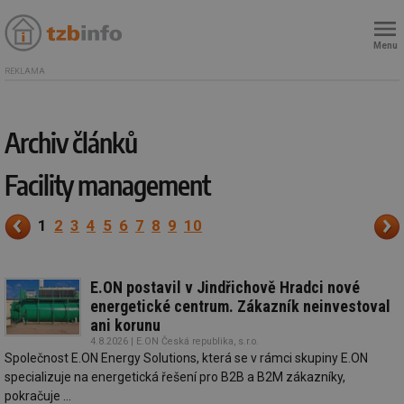
Menu
REKLAMA
Archiv článků
Facility management
1
2
3
4
5
6
7
8
9
10
E.ON postavil v Jindřichově Hradci nové
energetické centrum. Zákazník neinvestoval
ani korunu
4.8.2026 | E.ON Česká republika, s.r.o.
Společnost E.ON Energy Solutions, která se v rámci skupiny E.ON
specializuje na energetická řešení pro B2B a B2M zákazníky,
pokračuje ...