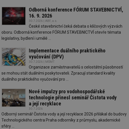
Odborná konference FÓRUM STAVEBNICTVÍ,
16. 9. 2026
30.7.2026 | ABF, a.s.
České stavebnictví čeká debata o klíčových výzvách
oboru. Odborná konference FÓRUM STAVEBNICTVÍ otevře témata
legislativy, bydlení i umělé ...
Implementace duálního praktického
vyučování (DPV)
30.7.2026 | MŠMT
Organizace zaměstnavatelů s celostátní působností
se mohou stát duálními poskytovateli. Zpracují standard kvality
duálního praktického vyučování pro ...
Nové impulzy pro vodohospodářské
technologie přinesl seminář Čistota vody
a její recyklace
30.7.2026
Odborný seminář Čistota vody a její recyklace 2026 přilákal do budovy
Technologického centra Praha odborníky z průmyslu, akademické
sféry ...