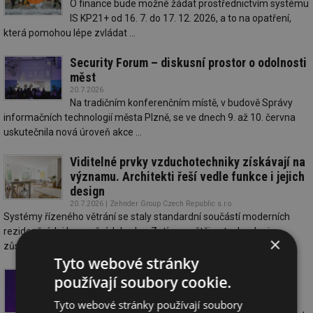
O finance bude možné žádat prostřednictvím systému
IS KP21+ od 16. 7. do 17. 12. 2026, a to na opatření,
která pomohou lépe zvládat ...
Security Forum – diskusní prostor o odolnosti
měst
20.7.2026
Na tradičním konferenčním místě, v budově Správy
informačních technologií města Plzně, se ve dnech 9. až 10. června
uskutečnila nová úroveň akce ...
Viditelné prvky vzduchotechniky získávají na
významu. Architekti řeší vedle funkce i jejich
design
20.7.2026 | Zehnder Group Czech Republic s.r.o.
Systémy řízeného větrání se staly standardní součástí moderních
rezidenčních i komerčních budov. Zatímco většina technologie
×
zůstává skryta ...
Tyto webové stránky
Efektivní údržba elektroinstalací
používají soubory cookie.
s termokamerou testo 883
Tyto webové stránky používají soubory
20.7.2026 | Testo s.r.o.