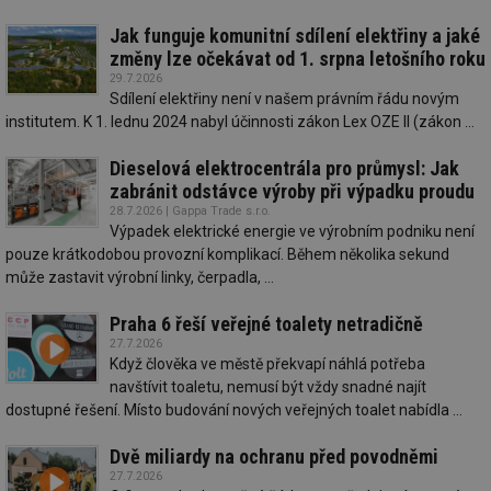
Jak funguje komunitní sdílení elektřiny a jaké
změny lze očekávat od 1. srpna letošního roku
29.7.2026
Sdílení elektřiny není v našem právním řádu novým
institutem. K 1. lednu 2024 nabyl účinnosti zákon Lex OZE II (zákon ...
Dieselová elektrocentrála pro průmysl: Jak
zabránit odstávce výroby při výpadku proudu
28.7.2026 | Gappa Trade s.r.o.
Výpadek elektrické energie ve výrobním podniku není
pouze krátkodobou provozní komplikací. Během několika sekund
může zastavit výrobní linky, čerpadla, ...
Praha 6 řeší veřejné toalety netradičně
27.7.2026
Když člověka ve městě překvapí náhlá potřeba
navštívit toaletu, nemusí být vždy snadné najít
dostupné řešení. Místo budování nových veřejných toalet nabídla ...
Dvě miliardy na ochranu před povodněmi
27.7.2026