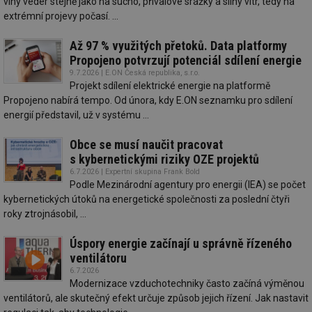
vlny veder stejně jako na sucho, přívalové srážky a silný vítr, tedy na
info.cz
prohlížeče
př
extrémní projevy počasí. ...
po
id
konference.tzb-
1 rok
Te
Až 97 % využitých přetoků. Data platformy
info.cz
co
po
Propojeno potvrzují potenciál sdílení energie
vy
9.7.2026 | E.ON Česká republika, s.r.o.
se
Projekt sdílení elektrické energie na platformě
_hjAbsoluteSessionInProgress
29 minut
So
Hotjar Ltd
Propojeno nabírá tempo. Od února, kdy E.ON seznamku pro sdílení
59 sekund
na
.tzb-info.cz
energií představil, už v systému ...
ab
sl
ce
Obce se musí naučit pracovat
pr
poč
s kybernetickými riziky OZE projektů
Ne
6.7.2026 | Expertní skupina Frank Bold
žá
Podle Mezinárodní agentury pro energii (IEA) se počet
id
in
kybernetických útoků na energetické společnosti za poslední čtyři
roky ztrojnásobil, ...
id
vetrani.tzb-
10 let
Te
info.cz
co
po
Úspory energie začínají u správně řízeného
vy
se
ventilátoru
6.7.2026
_hjIncludedInSessionSample
1 minuta
Te
Hotjar Ltd
Modernizace vzduchotechniky často začíná výměnou
59 sekund
co
elektro.tzb-
na
info.cz
ventilátorů, ale skutečný efekt určuje způsob jejich řízení. Jak nastavit
ab