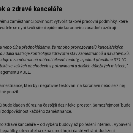
žádné identifikovatelné informace.
ek a zdravé kanceláře
forum.tzb-
1 rok
Tento soubor cookie se používá k vytváře
info.cz
vému zaměstnanci povinnost vytvořit takové pracovní podmínky, které
onSample
1 minuta
Tento soubor cookie je nastaven tak, aby
Hotjar Ltd
59 sekund
o tom, zda je tento návštěvník zahrnut d
vetrani.tzb-
tele se nyní kvůli šíření epidemie koronaviru zásadně rozšiřují
definovaného denním limitem relace va
info.cz
voda.tzb-
10 let
Tento soubor cookie se používá k vytváře
info.cz
rea nebo Čína předpokládáme, že mnoho provozovatelů kancelářských
kalkulator.tzb-
1 rok
Tento soubor cookie se používá k vytváře
u další nástroje kontrolující zdravotní stav zaměstnanců a návštěvníků.
info.cz
žaduje u zaměstnanců měření tělesné teploty, a pokud přesáhne 371 °C
oze.tzb-info.cz
10 let
Tento soubor cookie se používá k vytváře
také ve velkých obchodech s potravinami a dalších důležitých místech,
“
anagementu v JLL.
onSample
1 minuta
Tento soubor cookie je nastaven tak, aby
Hotjar Ltd
59 sekund
o tom, zda je tento návštěvník zahrnut d
oze.tzb-info.cz
definovaného denním limitem relace va
městnance, kteří byli negativně testováni na koronavir nebo se z něj
6-1
.tzb-info.cz
58 sekund
Tento soubor cookie je přidružen k web
adně použít.
Správce značek Google k načtení dalších 
stránku. Pokud je použit, lze jej považov
nutný, protože bez něj jiné skripty nemu
dů bude kladen důraz na častější dezinfekci prostor. Samozřejmostí bude
Konec názvu je jedinečné číslo, které je t
bní zodpovědnost každého zaměstnance.
přidruženého účtu Google Analytics.
energetika.tzb-
10 let
Tento soubor cookie se používá k vytváře
pro zdravé kanceláře – od výběru budovy až po řešení interiéru. Vybavení
info.cz
epafiltry, otevíratelná okna umožňující časté větrání, dodržení