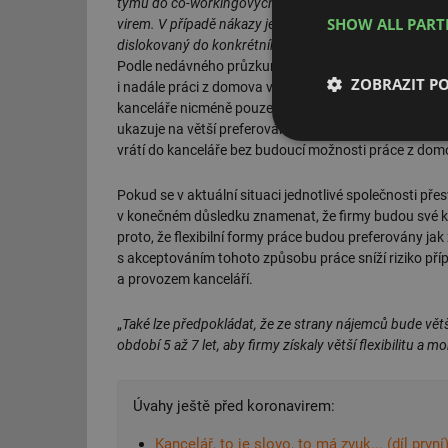
týmů do co-workingových center. Tento krok je volen j
SHOW ALL PAR
virem. V případě nákazy jednotlivce nebude v tomto př
dislokovaný do konkrétního co-workingového centra,
“
Podle nedávného průzkumu, který JLL provedla mezi 
ZOBRAZIT P
i nadále práci z domova v režimu 100 % home office.
kanceláře nicméně pouze na část pracovního týdne s 
ukazuje na větší preferování rovnováhy mezi pracov
Nezbytně nutn
vrátí do kanceláře bez budoucí možnosti práce z dom
soubory
Pokud se v aktuální situaci jednotlivé společnosti pře
v konečném důsledku znamenat, že firmy budou své 
proto, že flexibilní formy práce budou preferovány ja
s akceptováním tohoto způsobu práce sníží riziko př
a provozem kanceláří.
Nezbytně nutn
„
Také lze předpokládat, že ze strany nájemců bude větš
Nezbytně nutné soubo
období 5 až 7 let, aby firmy získaly větší flexibilitu a 
stránky nelze bez ne
Název
Úvahy ještě před koronavirem:
g_state
Kancelář, to je slovo, to má zvuk... (díl první