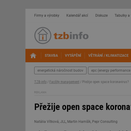
Firmy a výrobky
Kalendář akcí
Diskuze
Tabulky a
STAVBA
VYTÁPĚNÍ
VĚTRÁNÍ / KLIMATIZACE
energetická náročnost budov
epc (energy performance 
TZB-info
/
Facility management
/ Přežije open space koronavirus?
REKLAMA
Přežije open space korona
Natália Vítková, JLL, Martin Hamšík, Pepr Consulting