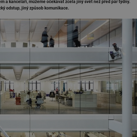
rem a kanceláří, můžeme očekávat zcela jiný svět než před pár týdny.
ický odstup, jiný způsob komunikace.