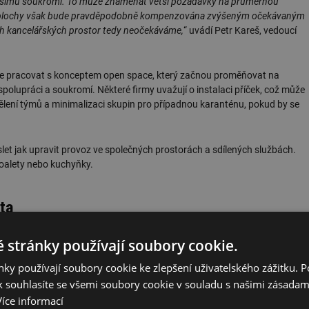
 většímu soukromí. To může znamenat větší požadavky na průměrnou
né plochy však bude pravděpodobně kompenzována zvýšeným očekávaným
h kancelářských prostor tedy neočekáváme,
“ uvádí Petr Kareš, vedoucí
e pracovat s konceptem open space, který začnou proměňovat na
lupráci a soukromí. Některé firmy uvažují o instalaci příček, což může
ělení týmů a minimalizaci skupin pro případnou karanténu, pokud by se
et jak upravit provoz ve společných prostorách a sdílených službách.
toalety nebo kuchyňky.
sta
z mnoha důvodů spíše postupný než okamžitý. V první vlně se vrátí
 stránky používají soubory cookie.
chodu firmy, zbývající část pak bude následovat v několika vlnách.
ky používají soubory cookie ke zlepšení uživatelského zážitku. 
tu do práce se objevuje nutnost oddělení týmů v rámci stávajících
 souhlasíte se všemi soubory cookie v souladu s našimi zásadam
 jsou ve fázi uvolnění omezení, jsme zaznamenali trend přesunu některých
Více informací