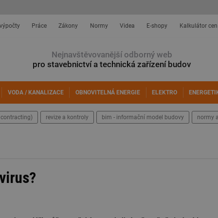
 výpočty
Práce
Zákony
Normy
Videa
E-shopy
Kalkulátor cen
Nejnavštěvovanější odborný web
pro stavebnictví a technická zařízení budov
VODA / KANALIZACE
OBNOVITELNÁ ENERGIE
ELEKTRO
ENERGETI
contracting)
revize a kontroly
bim - informační model budovy
normy a
virus?