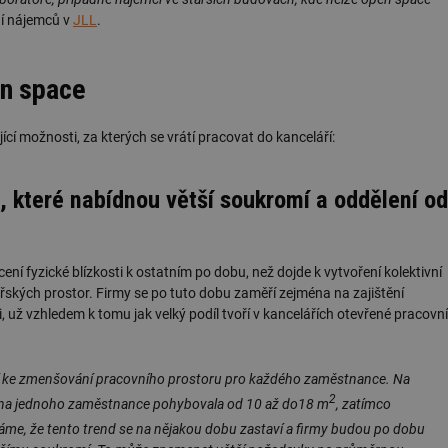
ní nájemců v
JLL
.
en space
cí možnosti, za kterých se vrátí pracovat do kanceláří:
, které nabídnou větší soukromí a oddělení od
 fyzické blízkosti k ostatním po dobu, než dojde k vytvoření kolektivní
řských prostor. Firmy se po tuto dobu zaměří zejména na zajištění
už vzhledem k tomu jak velký podíl tvoří v kancelářích otevřené pracovní
í ke zmenšování pracovního prostoru pro každého zaměstnance. Na
2
u na jednoho zaměstnance pohybovala od 10 až do18 m
, zatímco
áme, že tento trend se na nějakou dobu zastaví a firmy budou po dobu