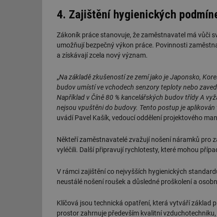
4. Zajištění hygienických podmín
id
Zákoník práce stanovuje, že zaměstnavatel má vůči s
_hjIncludedInSessi
umožňují bezpečný výkon práce. Povinnosti zaměstnava
a získávají zcela nový význam.
id
„
Na základě zkušeností ze zemí jako je Japonsko, Ko
id
budov umístí ve vchodech senzory teploty nebo zavedo
Například v Číně 80 % kancelářských budov třídy A vy
id
nejsou vpuštěni do budovy. Tento postup je aplikován 
uvádí Pavel Kašík, vedoucí oddělení projektového m
_hjIncludedInSessi
Někteří zaměstnavatelé zvažují nošení náramků pro za
_dc_gtm_UA-590170
vyléčili. Další připravují rychlotesty, které mohou příp
V rámci zajištění co nejvyšších hygienických standar
neustálé nošení roušek a důsledné proškolení a oso
id
Klíčová jsou technická opatření, která vytváří základ 
prostor zahrnuje především kvalitní vzduchotechniku, h