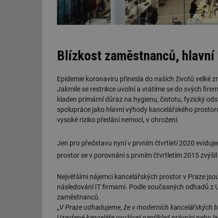
Blízkost zaměstnanců, hlavní
Epidemie koronaviru přinesla do našich životů velké 
Jakmile se restrikce uvolní a vrátíme se do svých fire
kladen primární důraz na hygienu, čistotu, fyzický 
spolupráce jako hlavní výhody kancelářského prostoru
vysoké riziko předání nemoci, v ohrožení.
Jen pro představu nyní v prvním čtvrtletí 2020 eviduj
prostor se v porovnání s prvním čtvrtletím 2015 zvýšil
Největšími nájemci kancelářských prostor v Praze jsou
následování IT firmami. Podle současných odhadů z 
zaměstnanců.
„
V Praze odhadujeme, že v moderních kancelářských b
Uzavřené kanceláře využívají například právníci nebo 