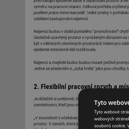
přetrvávající epidemie sahat k separování prostor a
výměru na pracovní stanici. Celková potřeba zvýše
podílem práce mimo kancelář. Velké změny v potřebác
oddělení zastupování nájemců.
Nájemci budou v době pomalého “promořování” chytř
částečně uzavřený prostor s vyváženým důrazem na spo
být v některých otevřených prostorách řešení pro odd
epidemie intenzivně dál rozšiřovala.
Nájemci a majitelé budov budou muset pečlivě promysl
Jedná se především o „úzká hrdla“ jako jsou chodby, 
2. Flexibilní pracovní rozvrh a mí
Je důležité si uvědomit, že návrat do kanceláří bude 
Tyto webové
zaměstnanci, kteří jsou nepostradatelní pro zajištění 
Tyto webové strán
„
V souvislosti s očekávaným uvolněním omezení a návra
webových stránek
prostor. V zemích, které již prošly nouzovým stavem a
souborů cookie.