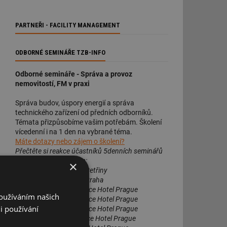
PARTNEŘI - FACILITY MANAGEMENT
ODBORNÉ SEMINÁŘE TZB-INFO
Odborné semináře - Správa a provoz
nemovitostí, FM v praxi
Správa budov, úspory energií a správa
technického zařízení od předních odborníků.
Témata přizpůsobíme vašim potřebám. Školení
vícedenní i na 1 den na vybrané téma.
Máte dotazy nebo zájem o školení?
Přečtěte si reakce účastníků 5denních seminářů
3+ 2 dny s certifikátem:
×
Podzim 2013
: Praha 6 Petřiny
Únor 2014
: Hotel Golf, Praha
Podzim 2014
: Aquapalace Hotel Prague
Používáním našich
Podzim 2015
: Aquapalace Hotel Prague
i používání
Podzim 2016
: Aquapalace Hotel Prague
Březen 2017
: Aquapalace Hotel Prague