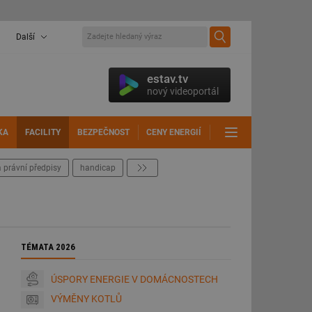
Další
estav.tv
nový videoportál
KA
FACILITY
BEZPEČNOST
CENY ENERGIÍ
DALŠÍ
 právní předpisy
handicap
další
TÉMATA 2026
ÚSPORY ENERGIE V DOMÁCNOSTECH
VÝMĚNY KOTLŮ