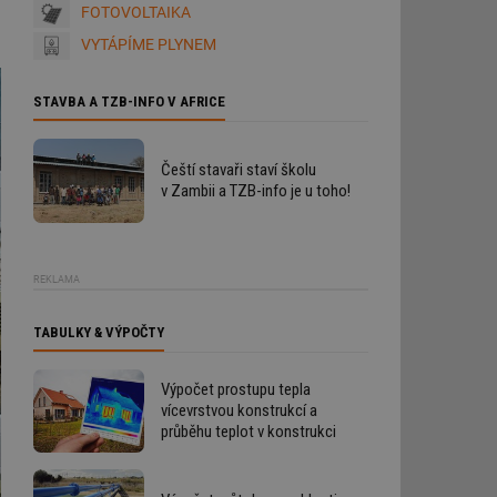
FOTOVOLTAIKA
VYTÁPÍME PLYNEM
STAVBA A TZB-INFO V AFRICE
Čeští stavaři staví školu
v Zambii a TZB-info je u toho!
REKLAMA
TABULKY & VÝPOČTY
Výpočet prostupu tepla
vícevrstvou konstrukcí a
průběhu teplot v konstrukci