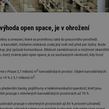
 výhoda open space, je v ohrožení
změny a omezení, které se promítnou také do pracovního prostředí.
m a kanceláří, můžeme očekávat zcela jiný svět než před pár týdny. Bude
odstup, jiný způsob komunikace. Blízkost zaměstnanců a možnost okamžité
, který známe jako open space, je za současných okolností, kdy hrozí
2
eme v Praze 3,7 milionů m
kancelářských prostor. Objem kancelářských
2
 o 19 % z 3,1 milionů m
.
 především banky, pojišťovny a telekomunikační operátoři, kteří jsou
USA pracuje v otevřených kancelářských prostorách až 70 %
udovách pracuje v otevřených prostorách až 80 % procent uživatelů.
laboratoře, případně nájemci ve starších budovách, kde nelze open space