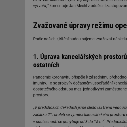
vytvořit,
“ komentuje Jan Mechl z oddělení zastupová
Zvažované úpravy režimu op
Podle našich zjištění budou nájemci zvažovat následují
1. Úprava kancelářských prostorů
ostatních
Pandemie koronaviru přispěla k zásadnímu přehodnocení
imunity. To se projeví v dočasném uspořádání kancelá
dostatečného odstupu mezi jednotlivými zaměstnanci, 
prostory.
„
V předchozích dekádách jsme sledovali trend vedouc
začátku 21. století se výměra kancelářského prostor
2
v současnosti se pohybuje od 8 do 15 m
. Předpoklád