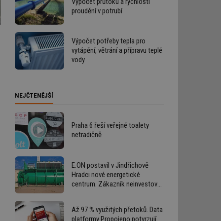
Výpočet průtoku a rychlosti
proudění v potrubí
Výpočet potřeby tepla pro
vytápění, větrání a přípravu teplé
vody
NEJČTENĚJŠÍ
Praha 6 řeší veřejné toalety
netradičně
E.ON postavil v Jindřichově
Hradci nové energetické
centrum. Zákazník neinvestoval
ani korunu
Až 97 % využitých přetoků. Data
platformy Propojeno potvrzují