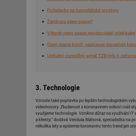
g_csrf_token
Požadavky na kancelářské prostory
id
Zaniknou open-space?
Výhody open space neodpovídají očekávání
_hjAbsoluteSession
Open space končí, nastupuje inovativní kan
id
Unikátní osmidílný seriál TZB-info k zařizov
_hjIncludedInSessi
mv
3. Technologie
Vzroste také poptávka po lepším technologickém vyba
id
videohovory. Zkušenost s koronavirem ovlivní i náš sty
využijeme technologie. Vznikne důraz na využívání IT 
id
a klienty,
“ dodává Vendula Bláhová, specialistka na pr
několika lety a epidemie koronaviru tento trend jen ury
_hjFirstSeen