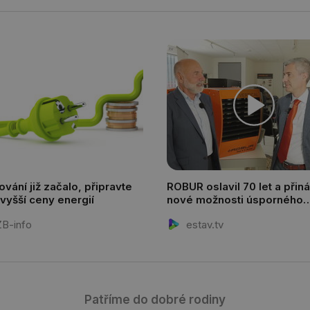
definovaného denním limitem relace va
6-1
.tzb-info.cz
58 sekund
Tento soubor cookie je přidružen k web
Správce značek Google k načtení dalších 
stránku. Pokud je použit, lze jej považov
nutný, protože bez něj jiné skripty nemu
Konec názvu je jedinečné číslo, které je t
přidruženého účtu Google Analytics.
energetika.tzb-
10 let
Tento soubor cookie se používá k vytváře
info.cz
onSample
1 minuta
Tento soubor cookie je nastaven tak, aby
Hotjar Ltd
59 sekund
o tom, zda je tento návštěvník zahrnut d
kalkulator.tzb-
definovaného denním limitem relace va
info.cz
onSample
1 minuta
Tento soubor cookie je nastaven tak, aby
Hotjar Ltd
59 sekund
o tom, zda je tento návštěvník zahrnut d
voda.tzb-
vání již začalo, připravte
ROBUR oslavil 70 let a přiná
definovaného denním limitem relace va
info.cz
 vyšší ceny energií
nové možnosti úsporného
1 rok
Jedná se o soubor cookie, který slouží ke 
Gemius
vytápění i dekarbonizace
dalších souborů cookie návštěvníkem w
.tzb-info.cz
B-info
estav.tv
29 minut
Tento soubor cookie se používá k rozlišen
Cloudflare Inc.
59 sekund
roboty. To je pro web přínosné, aby by
.vimeo.com
platné zprávy o používání jejich webovýc
forum.tzb-
1 rok
Toto je velmi běžný název souboru cooki
info.cz
nalezen jako soubor cookie relace, bud
použit jako pro správu stavu relace.
Patříme do dobré rodiny