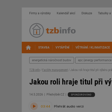
Firmy a výrobky
Kalendář akcí
Diskuze
Tabulky a
STAVBA
VYTÁPĚNÍ
VĚTRÁNÍ / KLIMATIZACE
energetická náročnost budov
epc (energy performance 
TZB-info
/
Facility management
/ Jakou roli hraje titul při výběru pr
Jakou roli hraje titul při 
14.5.2026
Předvýběr.CZ
SPONZOROVÁNO
03:44
Přehrát audio verzi