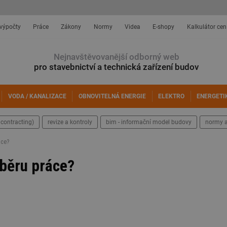
 výpočty
Práce
Zákony
Normy
Videa
E-shopy
Kalkulátor cen
Nejnavštěvovanější odborný web
pro stavebnictví a technická zařízení budov
VODA / KANALIZACE
OBNOVITELNÁ ENERGIE
ELEKTRO
ENERGETI
contracting)
revize a kontroly
bim - informační model budovy
normy a
áce?
výběru práce?