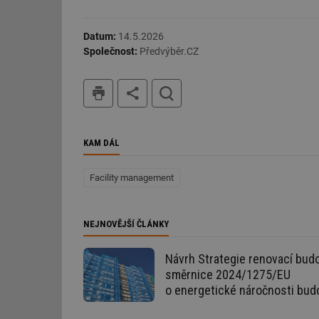
Nezbytně nutn
Datum:
14.5.2026
Společnost:
Předvýběr.CZ
Nezbytně nutné soubo
stránky nelze bez ne
tisk
hledat
Název
g_state
KAM DÁL
g_csrf_token
id
Facility management
_hjAbsoluteSession
NEJNOVĚJŠÍ ČLÁNKY
id
Návrh Strategie renovací budo
směrnice 2024/1275/EU
_hjIncludedInSessi
o energetické náročnosti bud