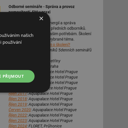
Odborné semináře - Správa a provoz
nemovitostí, FM v praxi
×
Správa budov, úspory energií a správa
technického zařízení od předních odborníků.
Témata přizpůsobíme vašim potřebám. Školení
Používáním našich
vícedenní i na 1 den na vybrané téma.
i používání
Máte dotazy nebo zájem o školení?
Přečtěte si reakce účastníků 5denních seminářů
3+ 2 dny s certifikátem:
Podzim 2013
: Praha 6 Petřiny
Únor 2014
: Hotel Golf, Praha
Podzim 2014
: Aquapalace Hotel Prague
E PŘIJMOUT
Podzim 2015
: Aquapalace Hotel Prague
Podzim 2016
: Aquapalace Hotel Prague
Březen 2017
: Aquapalace Hotel Prague
Nezařazené
Říjen 2017
: Aquapalace Hotel Prague
soubory
Říjen 2018
: Aquapalace Hotel Prague
Říjen 2019
: Aquapalace Hotel Prague
Červen 2020
: Aquapalace Hotel Prague
Říjen 2022
: Aquapalace Hotel Prague
Říjen 2023
: Aquapalace Hotel Prague
Říjen 2024
: FLORET, Průhonice