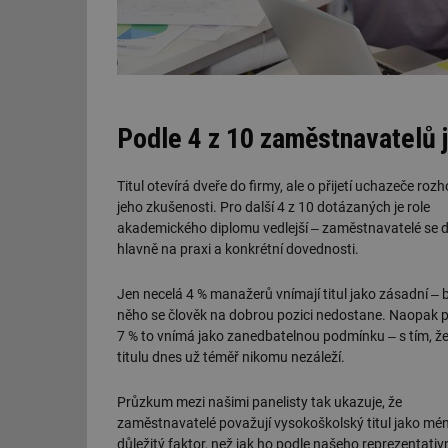
Podle 4 z 10 zaměstnavatelů je
Titul otevírá dveře do firmy, ale o přijetí uchazeče rozh
jeho zkušenosti. Pro další 4 z 10 dotázaných je role
akademického diplomu vedlejší ‒ zaměstnavatelé se dí
hlavně na praxi a konkrétní dovednosti.
Jen necelá 4 % manažerů vnímají titul jako zásadní ‒ 
něho se člověk na dobrou pozici nedostane. Naopak 
7 % to vnímá jako zanedbatelnou podmínku ‒ s tím, ž
titulu dnes už téměř nikomu nezáleží.
Průzkum mezi našimi panelisty tak ukazuje, že
zaměstnavatelé považují vysokoškolský titul jako mé
důležitý faktor, než jak ho podle našeho reprezentativ