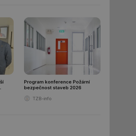
šeho webu
ům používajícím
skriptů a kódu na
at za nezbytně
sí fungovat správně.
aké identifikátorem
ní session uživatele
 informoval Hotjar
o vzorkování dat
šeho webu
 informoval Hotjar
o vzorkování dat
ší
Program konference Požární
šeho webu
bezpečnost staveb 2026
správě přijetí
ebu.
TZB-info
í mezi lidmi a
lo možné podávat
h stránek.
e, ale pokud je
e pravděpodobně