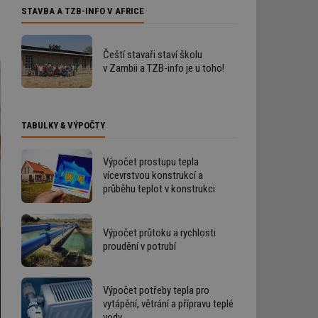
STAVBA A TZB-INFO V AFRICE
Čeští stavaři staví školu
v Zambii a TZB-info je u toho!
TABULKY & VÝPOČTY
Výpočet prostupu tepla
vícevrstvou konstrukcí a
průběhu teplot v konstrukci
Výpočet průtoku a rychlosti
proudění v potrubí
Výpočet potřeby tepla pro
vytápění, větrání a přípravu teplé
vody