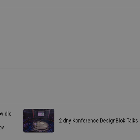
é soubory
Výkonové soubory
Soubory cílení
Funkční soubory
Neza
ry cookie umožňují základní funkce webových stránek, jako je přihlášení uživatele a
zbytně nutných souborů cookie správně používat.
Provider
/
Vyprší
Popis
Doména
.forum.tzb-
Zavřením
Slouží k přihlášení pomocí Google
info.cz
prohlížeče
.forum.tzb-
Zavřením
Slouží k přihlášení pomocí Google
info.cz
prohlížeče
konference.tzb-
1 rok
Tento soubor cookie se používá k vytváře
info.cz
InProgress
29 minut
Soubor cookie je nastaven tak, aby Hotj
Hotjar Ltd
59 sekund
začátek cesty uživatele pro celkový počet
.tzb-info.cz
žádné identifikovatelné informace.
vetrani.tzb-
10 let
Tento soubor cookie se používá k vytváře
v dle
info.cz
2 dny Konference DesignBlok Talks
onSample
1 minuta
Tento soubor cookie je nastaven tak, aby
Hotjar Ltd
ov
59 sekund
o tom, zda je tento návštěvník zahrnut d
elektro.tzb-
definovaného denním limitem relace va
info.cz