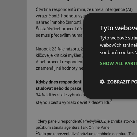
Čtvrtina respondentů míní, že umělá inteligence (AI)
výrazně sníží hodnotu vysokoškolského vzdělání, pro
nahradí mnoho činností, které dneska dělají vysokoško
Tyto webové
Šestačtyřicet procent účastníků průzkumu míní, že zm
se musí především humanitní a administrativní obory.
Tyto webové strán
webových stránek
Naopak 23 % je názoru, že AI zůstane jenom nástroje
souborů cookie.
klíčové je kritické myšlení, ke kterému studenty vede š
A pět procent respondentů připomíná, že vysoká škol
SHOW ALL PAR
znamená jiné hodnoty než zpracování dat.
ZOBRAZIT P
Kdyby dnes respondenti stáli před výběrem, jestli jít
studovat nebo do praxe, šest z deseti jich by se i dn
34 % lidí by si ale vybralo praktičtější obor a 14 % b
Nezbytně nutn
2
stejnou cestu vybralo devět z deseti lidí.
soubory
1
Členy panelu respondentů Předvýběr.CZ je zhruba stovka maj
průzkum sbírala agentura Talk Online Panel.
2
Data pro reprezentativní průzkum sesbírala agentura Talk 