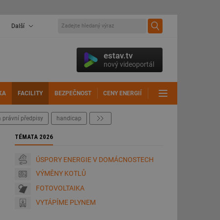
Další
estav.tv
nový videoportál
KA
FACILITY
BEZPEČNOST
CENY ENERGIÍ
DALŠÍ
 právní předpisy
handicap
další
TÉMATA 2026
ÚSPORY ENERGIE V DOMÁCNOSTECH
VÝMĚNY KOTLŮ
FOTOVOLTAIKA
VYTÁPÍME PLYNEM