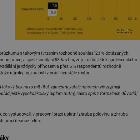
dle průzkumu s takovým tvrzením rozhodně souhlasí 23 % dotázaných,
rz nebo praxe, a spíše souhlasí 53 % s tím, že je to důsledek společenského
yšší vzdělání je vždycky přínosem a přes 5 % respondentů rozhodně
tože nároky na znalosti v práci neustále rostou.
 takový tlak na to mít titul, zaměstnavatele mnohem víc zajímají
pořád ještě vysokoškolský diplom nutný, často spíš z formálních důvodů
,“
ho, co vystudovali, v pracovní praxi uplatní zhruba polovinu a zhruba
jich práci nepoužitelná.
láky