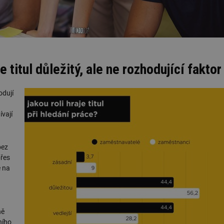
 titul důležitý, ale ne rozhodující faktor
odují
vají
bez
přes
e na
ně
ního