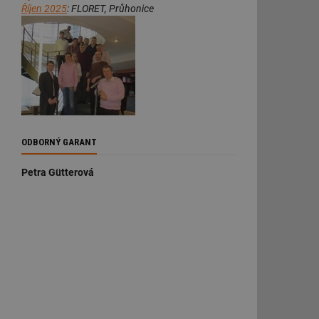
Říjen 2025
: FLORET, Průhonice
řazené soubory
 správa účtu. Webové
ODBORNÝ GARANT
Petra Gütterová
ní session uživatele
ar mohl sledovat
 relací. Neobsahuje
ní session uživatele
 informoval Hotjar
o vzorkování dat
šeho webu