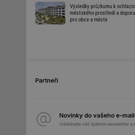
mv
Výsledky průzkumu k ochlazo
městského prostředí a dopor
pro obce a města
id
id
_hjFirstSeen
id
_hjIncludedInSessi
Partneři
id
id
Novinky do vašeho e-mail
id
Odebírejte náš týdenní newsletter a
_hjIncludedInSessi