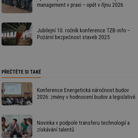
fu
management v praxi – opět v říjnu 2026
sp
ná
je
kte
id
př
Jubilejní 10. ročník konference TZB-info –
úč
Požární bezpečnost staveb 2025
An
id
energetika.tzb-
10 let
Te
info.cz
co
po
vy
se
PŘEČTĚTE SI TAKÉ
_hjIncludedInSessionSample
1 minuta
Te
Hotjar Ltd
59 sekund
co
kalkulator.tzb-
na
info.cz
ab
Konference Energetická náročnost budov
Ho
zd
2026: změny v hodnocení budov a legislativě
ná
za
vz
de
de
re
Novinka v podpoře transferu technologií a
we
získávání talentů
_hjIncludedInSessionSample
1 minuta
Te
Hotjar Ltd
59 sekund
co
voda.tzb-