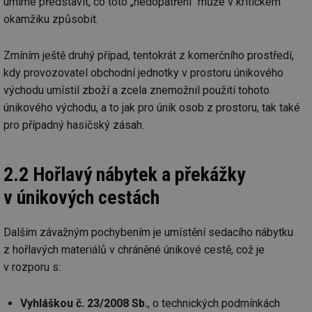
umíme představit, co toto „nedopatření“ může v kritickém
okamžiku způsobit.
Zmíním ještě druhý případ, tentokrát z komerčního prostředí,
kdy provozovatel obchodní jednotky v prostoru únikového
východu umístil zboží a zcela znemožnil použití tohoto
únikového východu, a to jak pro únik osob z prostoru, tak také
pro případný hasičský zásah.
2.2 Hořlavý nábytek a překážky
v únikových cestách
Dalším závažným pochybením je umístění sedacího nábytku
z hořlavých materiálů v chráněné únikové cestě, což je
v rozporu s:
Vyhláškou č. 23/2008 Sb.
, o technických podmínkách