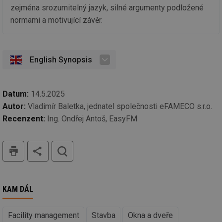
vy
zejména srozumitelný jazyk, silné argumenty podložené
se
normami a motivující závěr.
_hjIncludedInSessionSample
1 minuta
Te
Hotjar Ltd
59 sekund
co
vetrani.tzb-
na
info.cz
ab
Ho
zd
English Synopsis
ná
za
vz
de
de
Datum:
14.5.2025
re
Autor:
Vladimír Baletka, jednatel společnosti eFAMECO s.r.o.
we
Recenzent:
Ing. Ondřej Antoš, EasyFM
id
voda.tzb-
10 let
Te
info.cz
co
po
vy
tisk
hledat
se
id
kalkulator.tzb-
1 rok
Te
info.cz
co
po
vy
KAM DÁL
se
id
oze.tzb-info.cz
10 let
Te
co
Facility management
Stavba
Okna a dveře
po