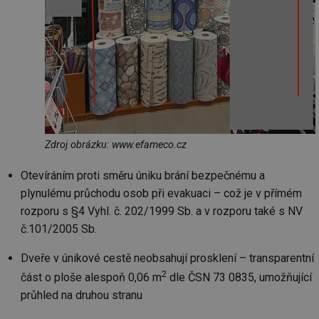
Zdroj obrázku: www.efameco.cz
Otevíráním proti směru úniku brání bezpečnému a
plynulému průchodu osob při evakuaci – což je v přímém
rozporu s §4 Vyhl. č. 202/1999 Sb. a v rozporu také s NV
č.101/2005 Sb.
Dveře v únikové cestě neobsahují prosklení – transparentní
2
část o ploše alespoň 0,06 m
dle ČSN 73 0835, umožňující
průhled na druhou stranu