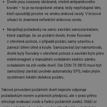
Dveře jsou osazeny obráceně, včetně antipanikového
kování – to je na nesprávné straně, tedy nepřístupné těm,
kteří opouštějí prostor ve směru únikové cesty. V krizové
situaci to znamená nefunkční únikovou cestu.
Nesplňují požadavky na samo zavírání samozavíračem,
které zajišťuje, že se požární dveře, trvale fixované
v otevřené poloze, v případě požáru samy uzavřou a
zamezí šíření ohně a kouře. Samozavírač byl namontován,
dveře byly fixovány v otevřené poloze a zavírání bylo přes
elektromagnet s manuálním ovládáním elektro zámku
ovladačem na zdi vedle dveří. Dle ČSN 73 0810 musí být
samočinný zavírač uvolněn automaticky EPS, nebo jiným
systémem lokální detekce požáru…
Takové provedení požárních dveří nejenže odporuje
požadavkům norem a právních předpisů, ale v praxi přímo
ohrožuje evakuaci osob a funkci požárních úseků. Stěží si