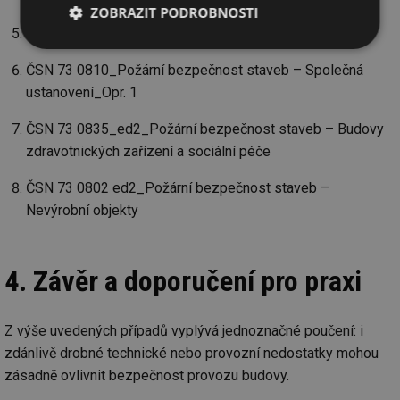
ZOBRAZIT PODROBNOSTI
Nařízení vlády č. 101/2005 Sb., Příloha bod č. 2.3.
Nezbytně
Výkonové
Soubory
nutné
soubory
cílení
ČSN 73 0810_Požární bezpečnost staveb – Společná
soubory
ustanovení_Opr. 1
ČSN 73 0835_ed2_Požární bezpečnost staveb – Budovy
Funkční soubory
Nezařazené
zdravotnických zařízení a sociální péče
soubory
ČSN 73 0802 ed2_Požární bezpečnost staveb –
Nevýrobní objekty
4. Závěr a doporučení pro praxi
Nezbytně nutné soubory
Výkonové soubory
Soubory cílení
Funkční soubory
Z výše uvedených případů vyplývá jednoznačné poučení: i
Nezařazené soubory
zdánlivě drobné technické nebo provozní nedostatky mohou
Nezbytně nutné soubory cookie umožňují základní
zásadně ovlivnit bezpečnost provozu budovy.
funkce webových stránek, jako je přihlášení