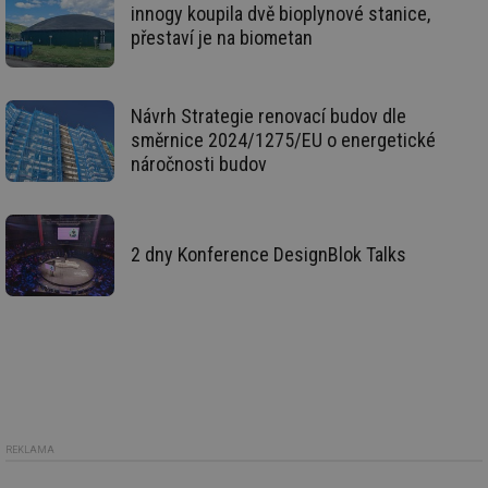
po
innogy koupila dvě bioplynové stanice,
we
st
přestaví je na biometan
sid
forum.tzb-
1 rok
To
info.cz
bě
so
al
Návrh Strategie renovací budov dle
na
směrnice 2024/1275/EU o energetické
so
re
náročnosti budov
pr
po
sp
rel
_hjIncludedInSessionSample
1 minuta
Te
Hotjar Ltd
2 dny Konference DesignBlok Talks
59 sekund
co
energetika.tzb-
na
info.cz
ab
Ho
zd
ná
za
vz
de
de
re
we
REKLAMA
_hjIncludedInSessionSample
1 minuta
Te
Hotjar Ltd
59 sekund
co
stavba.tzb-