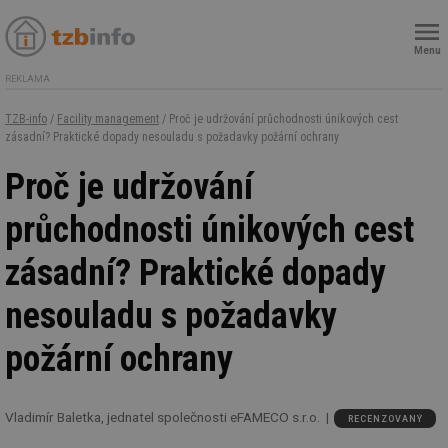
Menu
REKLAMA
TZB-info
/
Facility management
/ Proč je udržování průchodnosti únikových cest
zásadní? Praktické dopady nesouladu s požadavky požární ochrany
Proč je udržování
průchodnosti únikových cest
zásadní? Praktické dopady
nesouladu s požadavky
požární ochrany
Vladimír Baletka, jednatel společnosti eFAMECO s.r.o.
RECENZOVANÝ