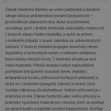
pr
int
Článek Vladimíra Baletky se velmi přehledně a důrazně
tě
věnuje klíčové problematice požární bezpečnosti –
id
vytapeni.tzb-
10 let
Te
info.cz
co
průchodnosti únikových cest. Autor srozumitelně
po
vysvětluje, proč i drobné technické nedostatky mohou mít
vy
se
v krizové situaci fatální následky, a opírá se přitom
id
stavba.tzb-
10 let
Te
o konkrétní případy z praxe, zejména ze zdravotnických
info.cz
co
po
zařízení. V textu je zřetelně propojen teoretický rámec
vy
se
legislativy a technických norem s reálnými selháními,
která mohou ohrozit životy. Z hlediska obsahu je text
_hjFirstSeen
29 minut
So
Hotjar Ltd
59 sekund
na
.tzb-info.cz
velmi hodnotný. Přináší detailní rozbor nejčastějších
ab
sl
pochybení (nesprávně osazené dveře, chybějící
ce
pr
antipanikové kování, přítomnost hořlavých překážek) a
poč
opírá se o konkrétní paragrafy zákonů a norem, čímž
Ne
žá
zvyšuje odbornou důvěryhodnost. Velkým přínosem je i
id
in
praktická rovina. Článek hodnotím jako velmi přínosný a
id
forum.tzb-
1 rok
Te
prakticky využitelný materiál pro všechny, kteří se podílejí
info.cz
co
na správě budov a zajištění požární bezpečnosti. Oceňuji
po