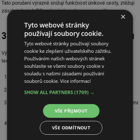
Tato porušení výrazně snižují funkčnost únikové cesty, ztěžují
zásah jednotek PO a ohrožují osoby na pracovišti.
×
Tyto webové stránky
používají soubory cookie.
3. Shrnutí uvedených nedostatků
Tyto webové stránky používají soubory
cookie ke zlepšení uživatelského zážitku.
Výše uvedenými neshodami dochází k porušení nejen
Používáním našich webových stránek
technických norem, ale i zákonných povinností dle:
souhlasíte se všemi soubory cookie v
souladu s našimi zásadami používání
Zákona č. 133/1985 Sb. Zákon o požární ochraně
souborů cookie.
Více informací
Vyhlášky č. 246/2001 Sb. o požární prevenci
SHOW ALL PARTNERS
(1709) →
Vyhlášky č. 23/2008 Sb., o technických podmínkách požární
ochrany staveb,
VŠE PŘIJMOUT
Vyhlášky č. 202/1999 Sb., kterou se stanoví technické
VŠE ODMÍTNOUT
podmínky požárních dveří, kouřotěsných dveří a
kouřotěsných požárních dveří