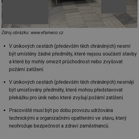
Zdroj obrázku: www.efameco.cz
V únikových cestách (především těch chráněných) nesmí
být umístěny žádné předměty, které nejsou součástí stavby
a které by mohly omezit průchodnost nebo zvyšovat
požární zatížení.
V únikových cestách (především těch chráněných) nesmějí
být umisťovány předměty, které mohou představovat
překážku pro únik nebo které zvyšují požární zatížení.
Pracoviště musí být po dobu provozu udržována
technickými a organizačními opatřeními ve stavu, který
neohrožuje bezpečnost a zdraví zaměstnanců.