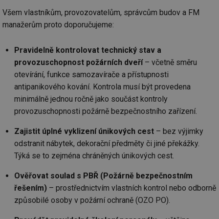
uživatele a správa účtu. Webové stránky nelze bez
nezbytně nutných souborů cookie správně používat.
Všem vlastníkům, provozovatelům, správcům budov a FM
Provider
/
manažerům proto doporučujeme:
Název
Vyprší
Po
Doména
g_state
.forum.tzb-
Zavřením
Sl
Pravidelně kontrolovat technický stav a
info.cz
prohlížeče
př
po
provozuschopnost požárních dveří
– včetně směru
g_csrf_token
.forum.tzb-
Zavřením
Sl
otevírání, funkce samozavírače a přístupnosti
info.cz
prohlížeče
př
antipanikového kování. Kontrola musí být provedena
po
minimálně jednou ročně jako součást kontroly
id
konference.tzb-
1 rok
Te
info.cz
co
provozuschopnosti požárně bezpečnostního zařízení.
po
vy
se
Zajistit úplné vyklizení únikových cest
– bez výjimky
_hjAbsoluteSessionInProgress
29 minut
So
Hotjar Ltd
odstranit nábytek, dekorační předměty či jiné překážky.
59 sekund
na
.tzb-info.cz
Týká se to zejména chráněných únikových cest.
ab
sl
ce
Ověřovat soulad s PBŘ (Požárně bezpečnostním
pr
poč
řešením)
– prostřednictvím vlastních kontrol nebo odborně
Ne
žá
způsobilé osoby v požární ochraně (OZO PO).
id
in