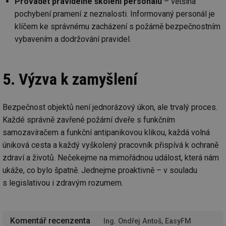
Provádět pravidelné školení personálu
– většina
id
vetrani.tzb-
10 let
Te
info.cz
co
pochybení pramení z neznalosti. Informovaný personál je
po
klíčem ke správnému zacházení s požárně bezpečnostním
vy
se
vybavením a dodržování pravidel.
_hjIncludedInSessionSample
1 minuta
Te
Hotjar Ltd
59 sekund
co
elektro.tzb-
na
info.cz
ab
5. Výzva k zamyšlení
Ho
zd
ná
za
vz
Bezpečnost objektů není jednorázový úkon, ale trvalý proces.
de
Každé správně zavřené požární dveře s funkčním
de
re
samozavíračem a funkční antipanikovou klikou, každá volná
we
úniková cesta a každý vyškolený pracovník přispívá k ochraně
mv
2 měsíce 4
Te
Airtable
týdny
co
.tzb-info.cz
zdraví a životů. Nečekejme na mimořádnou událost, která nám
po
sl
ukáže, co bylo špatně. Jednejme proaktivně – v souladu
už
s legislativou i zdravým rozumem.
int
vý
vl
po
Air
us
Komentář recenzenta
Ing. Ondřej Antoš, EasyFM
už