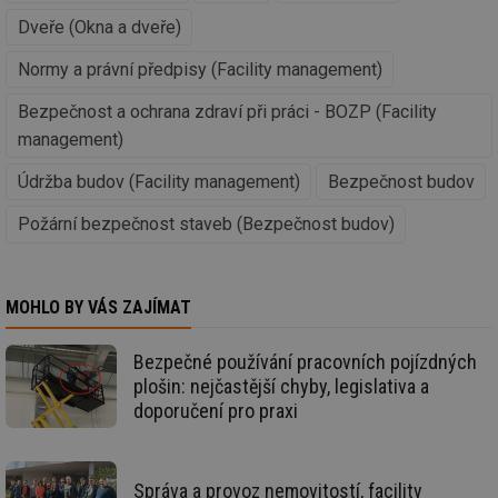
vy
se
Dveře (Okna a dveře)
_hjIncludedInSessionSample
1 minuta
Te
Hotjar Ltd
Normy a právní předpisy (Facility management)
59 sekund
co
oze.tzb-info.cz
na
ab
Bezpečnost a ochrana zdraví při práci - BOZP (Facility
Ho
zd
management)
ná
za
Údržba budov (Facility management)
Bezpečnost budov
vz
de
de
Požární bezpečnost staveb (Bezpečnost budov)
re
we
_dc_gtm_UA-5901706-1
.tzb-info.cz
58 sekund
Te
co
MOHLO BY VÁS ZAJÍMAT
př
w
po
Sp
Bezpečné používání pracovních pojízdných
Go
plošin: nejčastější chyby, legislativa a
da
kó
doporučení pro praxi
Po
lz
za
nu
be
Správa a provoz nemovitostí, facility
sk