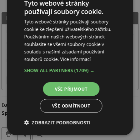
Tyto webové stránky
používají soubory cookie.
KNAUF INSULATION, spol. s.r.o.
Tyto webové stránky používají soubory
cookie ke zlepšení uživatelského zážitku.
KNAUF INSULATION, spol.
Používáním našich webových stránek
s r.o. dodává klientům
souhlasíte se všemi soubory cookie v
izolace ze skelné
a kamenné vlny. Nabízí
souladu s našimi zásadami používání
široké spektrum produktů
souborů cookie.
Více informací
pro bytové a nebytové budovy a zaměřuje se na komplexní řešení ve
snižování energetické náročnosti. Staví na 30 letech zkušeností a patří ...
SHOW ALL PARTNERS
(1709) →
Více o firmě
Chci další informace
Webové stránky
VŠE PŘIJMOUT
Datum:
26.5.2026
VŠE ODMÍTNOUT
Společnost:
KNAUF INSULATION, spol. s.r.o.
ZOBRAZIT PODROBNOSTI
tisk
hledat
Nezbytně
Výkonové
Soubory