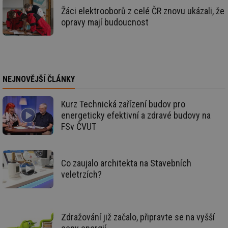
id
vytapeni.tzb-
10 let
Te
info.cz
co
Žáci elektrooborů z celé ČR znovu ukázali, že
po
opravy mají budoucnost
vy
se
id
stavba.tzb-
10 let
Te
info.cz
co
po
vy
se
NEJNOVĚJŠÍ ČLÁNKY
_hjFirstSeen
29 minut
So
Hotjar Ltd
59 sekund
na
.tzb-info.cz
ab
Kurz Technická zařízení budov pro
sl
energeticky efektivní a zdravé budovy na
ce
pr
FSv ČVUT
poč
Ne
žá
id
in
Co zaujalo architekta na Stavebních
id
forum.tzb-
1 rok
Te
veletrzích?
info.cz
co
po
vy
se
Zdražování již začalo, připravte se na vyšší
_hjIncludedInSessionSample
1 minuta
Te
Hotjar Ltd
59 sekund
co
vetrani.tzb-