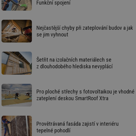
Funkční spojení
g_state
.forum.tzb-
Zavřením
Sl
info.cz
prohlížeče
př
po
g_csrf_token
.forum.tzb-
Zavřením
Sl
Nejčastější chyby při zateplování budov a jak
info.cz
prohlížeče
př
po
se jim vyhnout
id
konference.tzb-
1 rok
Te
info.cz
co
po
vy
se
Šetřit na izolačních materiálech se
z dlouhodobého hlediska nevyplácí
_hjAbsoluteSessionInProgress
29 minut
So
Hotjar Ltd
59 sekund
na
.tzb-info.cz
ab
sl
ce
pr
Pro ploché střechy s fotovoltaikou je vhodné
poč
Ne
zateplení deskou SmartRoof Xtra
žá
id
in
id
vetrani.tzb-
10 let
Te
info.cz
co
Provětrávaná fasáda zajistí v interiéru
po
tepelné pohodlí
vy
se