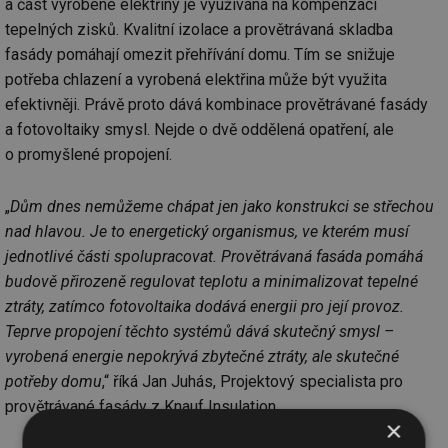
a část vyrobené elektřiny je využívána na kompenzaci
tepelných zisků. Kvalitní izolace a provětrávaná skladba
fasády pomáhají omezit přehřívání domu. Tím se snižuje
potřeba chlazení a vyrobená elektřina může být využita
efektivněji. Právě proto dává kombinace provětrávané fasády
a fotovoltaiky smysl. Nejde o dvě oddělená opatření, ale
o promyšlené propojení.
„
Dům dnes nemůžeme chápat jen jako konstrukci se střechou
nad hlavou. Je to energetický organismus, ve kterém musí
jednotlivé části spolupracovat. Provětrávaná fasáda pomáhá
budově přirozeně regulovat teplotu a minimalizovat tepelné
ztráty, zatímco fotovoltaika dodává energii pro její provoz.
Teprve propojení těchto systémů dává skutečný smysl –
vyrobená energie nepokrývá zbytečné ztráty, ale skutečné
potřeby domu
,“ říká Jan Juhás, Projektový specialista pro
provětrávané fasády z Knauf Insulation.
×