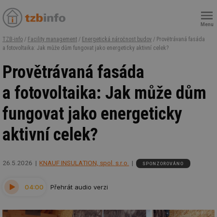
Menu
TZB-info
/
Facility management
/
Energetická náročnost budov
/ Provětrávaná fasáda
a fotovoltaika: Jak může dům fungovat jako energeticky aktivní celek?
Provětrávaná fasáda
a fotovoltaika: Jak může dům
fungovat jako energeticky
aktivní celek?
26.5.2026
KNAUF INSULATION, spol. s.r.o.
SPONZOROVÁNO
04:00
Přehrát audio verzi