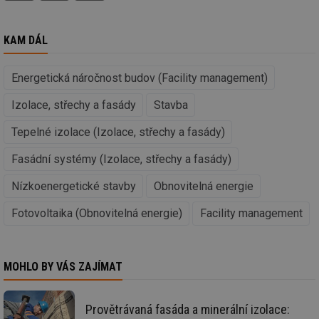
nutné
soubory
cílení
soubory
KAM DÁL
Funkční soubory
Nezařazené
Energetická náročnost budov (Facility management)
soubory
Izolace, střechy a fasády
Stavba
Tepelné izolace (Izolace, střechy a fasády)
Fasádní systémy (Izolace, střechy a fasády)
Nezbytně nutné soubory
Výkonové soubory
Nízkoenergetické stavby
Obnovitelná energie
Soubory cílení
Funkční soubory
Fotovoltaika (Obnovitelná energie)
Facility management
Nezařazené soubory
Nezbytně nutné soubory cookie umožňují základní
funkce webových stránek, jako je přihlášení
MOHLO BY VÁS ZAJÍMAT
uživatele a správa účtu. Webové stránky nelze bez
nezbytně nutných souborů cookie správně používat.
Provider
/
Provětrávaná fasáda a minerální izolace:
Název
Vyprší
Po
Doména