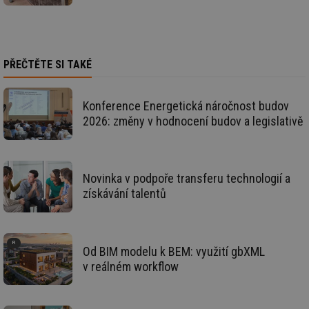
_hjIncludedInSessionSample
1 minuta
Te
Hotjar Ltd
59 sekund
co
elektro.tzb-
na
info.cz
ab
Ho
PŘEČTĚTE SI TAKÉ
zd
ná
za
vz
Konference Energetická náročnost budov
de
de
2026: změny v hodnocení budov a legislativě
re
we
mv
2 měsíce 4
Te
Airtable
týdny
co
.tzb-info.cz
po
Novinka v podpoře transferu technologií a
sl
získávání talentů
už
int
vý
vl
po
Air
Od BIM modelu k BEM: využití gbXML
us
už
v reálném workflow
pr
int
tě