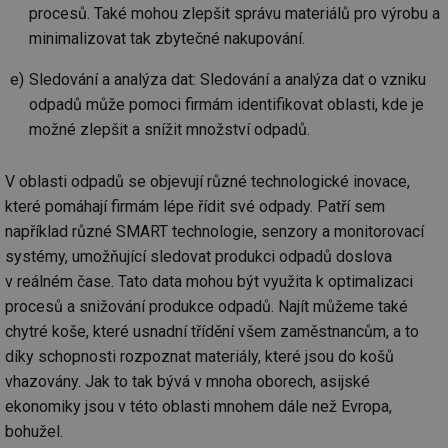
procesů. Také mohou zlepšit správu materiálů pro výrobu a
minimalizovat tak zbytečné nakupování.
Sledování a analýza dat: Sledování a analýza dat o vzniku
odpadů může pomoci firmám identifikovat oblasti, kde je
možné zlepšit a snížit množství odpadů.
V oblasti odpadů se objevují různé technologické inovace,
které pomáhají firmám lépe řídit své odpady. Patří sem
například různé SMART technologie, senzory a monitorovací
systémy, umožňující sledovat produkci odpadů doslova
v reálném čase. Tato data mohou být využita k optimalizaci
procesů a snižování produkce odpadů. Najít můžeme také
chytré koše, které usnadní třídění všem zaměstnancům, a to
díky schopnosti rozpoznat materiály, které jsou do košů
vhazovány. Jak to tak bývá v mnoha oborech, asijské
ekonomiky jsou v této oblasti mnohem dále než Evropa,
bohužel.