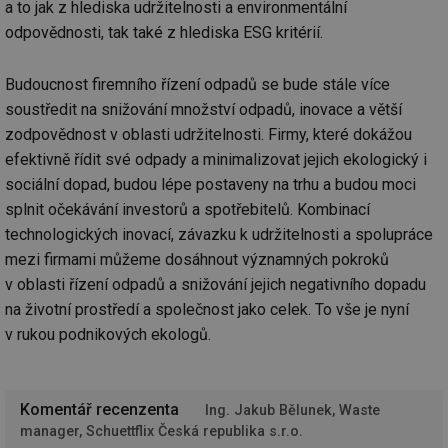
a to jak z hlediska udržitelnosti a environmentální
po
vy
odpovědnosti, tak také z hlediska ESG kritérií.
se
_hjIncludedInSessionSample
1 minuta
Te
Hotjar Ltd
59 sekund
co
vetrani.tzb-
Budoucnost firemního řízení odpadů se bude stále více
na
info.cz
soustředit na snižování množství odpadů, inovace a větší
ab
Ho
zodpovědnost v oblasti udržitelnosti. Firmy, které dokážou
zd
ná
efektivně řídit své odpady a minimalizovat jejich ekologický i
za
vz
sociální dopad, budou lépe postaveny na trhu a budou moci
de
de
splnit očekávání investorů a spotřebitelů. Kombinací
re
technologických inovací, závazku k udržitelnosti a spolupráce
we
mezi firmami můžeme dosáhnout významných pokroků
id
voda.tzb-
10 let
Te
info.cz
co
v oblasti řízení odpadů a snižování jejich negativního dopadu
po
vy
na životní prostředí a společnost jako celek. To vše je nyní
se
v rukou podnikových ekologů.
id
kalkulator.tzb-
1 rok
Te
info.cz
co
po
vy
se
Komentář recenzenta
Ing. Jakub Bělunek, Waste
manager, Schuettflix Česká republika s.r.o.
id
oze.tzb-info.cz
10 let
Te