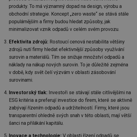
funkce webových stránek, jako je přihlášení
produkty. To má významný dopad na design, výrobu a
uživatele a správa účtu. Webové stránky nelze bez
nezbytně nutných souborů cookie správně používat.
obchodní strategie. Koncept „zero waste“ se stává stále
Provider
/
populárnějším a firmy budou hledat způsoby, jak
Název
Vyprší
Po
Doména
minimalizovat vznik odpadů v celém svém provozu.
g_state
.forum.tzb-
Zavřením
Sl
info.cz
prohlížeče
př
Efektivita zdrojů:
Rostoucí cenová nestabilita většiny
po
zdrojů nutí firmy hledat efektivnější způsoby využívání
g_csrf_token
.forum.tzb-
Zavřením
Sl
info.cz
prohlížeče
př
surovin a materiálů. Tím se snižuje množství odpadů a
po
náklady na nákup nových surovin. To je důležité zejména
id
konference.tzb-
1 rok
Te
v době, kdy svět čelí výzvám v oblasti zásobování
info.cz
co
po
surovinami.
vy
se
Investorský tlak:
Investoři se stávají stále citlivějšími na
_hjAbsoluteSessionInProgress
29 minut
So
Hotjar Ltd
59 sekund
na
ESG kritéria a preferují investice do firem, které se aktivně
.tzb-info.cz
ab
zabývají řízením odpadů a udržitelností. Firmy, které jsou
sl
ce
transparentní ohledně svých snah v této oblasti, mají větší
pr
poč
šanci na přilákání kapitálu.
Ne
žá
id
Inovace a technologie:
V oblasti řízení odpadů se