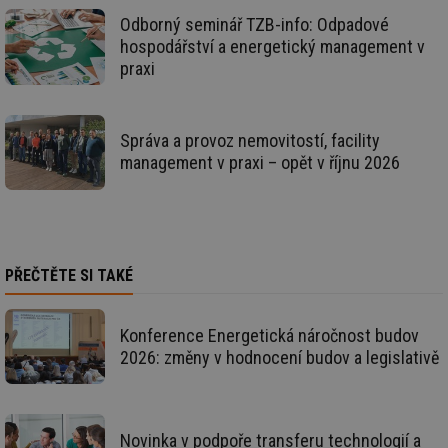
zp
po
Odborný seminář TZB-info: Odpadové
we
hospodářství a energetický management v
st
praxi
sid
forum.tzb-
1 rok
To
info.cz
bě
so
al
na
Správa a provoz nemovitostí, facility
so
management v praxi – opět v říjnu 2026
re
pr
po
sp
rel
_hjIncludedInSessionSample
1 minuta
Te
Hotjar Ltd
59 sekund
co
energetika.tzb-
PŘEČTĚTE SI TAKÉ
na
info.cz
ab
Ho
zd
ná
Konference Energetická náročnost budov
za
2026: změny v hodnocení budov a legislativě
vz
de
de
re
we
Novinka v podpoře transferu technologií a
_hjIncludedInSessionSample
1 minuta
Te
Hotjar Ltd