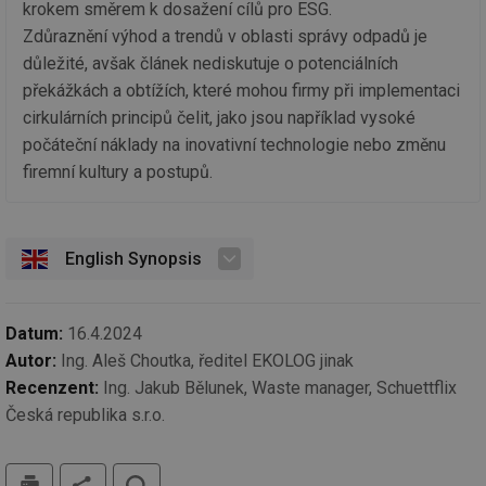
be
krokem směrem k dosažení cílů pro ESG.
sk
fu
Zdůraznění výhod a trendů v oblasti správy odpadů je
sp
důležité, avšak článek nediskutuje o potenciálních
ná
je
překážkách a obtížích, které mohou firmy při implementaci
kte
id
cirkulárních principů čelit, jako jsou například vysoké
př
úč
počáteční náklady na inovativní technologie nebo změnu
An
firemní kultury a postupů.
id
energetika.tzb-
10 let
Te
info.cz
co
po
vy
se
English Synopsis
_hjIncludedInSessionSample
1 minuta
Te
Hotjar Ltd
59 sekund
co
kalkulator.tzb-
na
info.cz
ab
Datum:
16.4.2024
Ho
zd
Autor:
Ing. Aleš Choutka, ředitel EKOLOG jinak
ná
za
Recenzent:
Ing. Jakub Bělunek, Waste manager, Schuettflix
vz
Česká republika s.r.o.
de
de
re
we
tisk
hledat