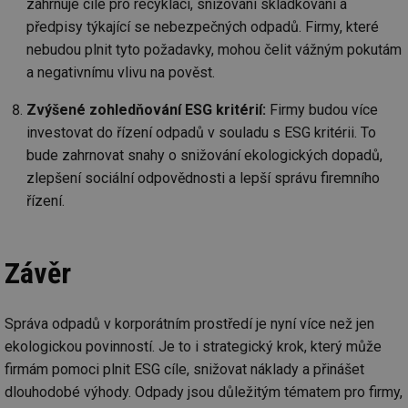
zahrnuje cíle pro recyklaci, snižování skládkování a
us
už
předpisy týkající se nebezpečných odpadů. Firmy, které
pr
int
nebudou plnit tyto požadavky, mohou čelit vážným pokutám
tě
a negativnímu vlivu na pověst.
id
vytapeni.tzb-
10 let
Te
info.cz
co
Zvýšené zohledňování ESG kritérií:
Firmy budou více
po
vy
investovat do řízení odpadů v souladu s ESG kritérii. To
se
bude zahrnovat snahy o snižování ekologických dopadů,
id
stavba.tzb-
10 let
Te
info.cz
co
zlepšení sociální odpovědnosti a lepší správu firemního
po
vy
řízení.
se
_hjFirstSeen
29 minut
So
Hotjar Ltd
59 sekund
na
.tzb-info.cz
Závěr
ab
sl
ce
pr
poč
Správa odpadů v korporátním prostředí je nyní více než jen
Ne
žá
ekologickou povinností. Je to i strategický krok, který může
id
in
firmám pomoci plnit ESG cíle, snižovat náklady a přinášet
dlouhodobé výhody. Odpady jsou důležitým tématem pro firmy,
id
forum.tzb-
1 rok
Te
info.cz
co