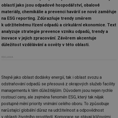
oblastí jako jsou odpadové hospodářství, obalové
materiály, chemikálie a prevenci havárií se nově zaměřuje
na ESG reporting. Zdůrazňuje trendy směrem
k udržitelnému řízení odpadů a cirkulární ekonomice. Text
analyzuje strategie prevence vzniku odpadů, trendy a
inovace v jejich zpracování. Závěrem akcentuje
důležitost vzdělávání a osvěty v této oblasti.
REKLAMA
Stejně jako oblast dodávky energií, tak i oblast svozu a
odstraňování odpadů se přesouvá z okrajových služeb facility
managementu k těm důležitějším. Důvodem jsou nejen rychle
rostoucí ceny, ale zejména fenomén ESG, který tak nějak
postupně mění priority vnímání celého oboru. To způsobuje
narůstající globální důraz na udržitelnost a odpovědnost
v oblasti životního prostředí. Korporace se stávají klíčovými