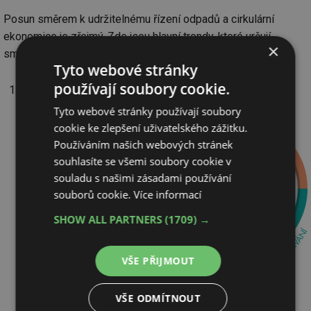
Posun směrem k udržitelnému řízení odpadů a cirkulární
ekonomice je zřejmý. Zde jsou hlavní trendy, které určují
×
směrování odpadů v příštích letech:
Tyto webové stránky
používají soubory cookie.
Cirkulární
ekonomika:
Tyto webové stránky používají soubory
Jedná se
cookie ke zlepšení uživatelského zážitku.
o koncept,
Používáním našich webových stránek
který klade
souhlasíte se všemi soubory cookie v
důraz na
souladu s našimi zásadami používání
souborů cookie.
Více informací
minimalizaci
vytváření
SHOW ALL PARTNERS
(1709) →
odpadu tím,
že se
VŠE PŘIJMOUT
výrobky,
materiály a
VŠE ODMÍTNOUT
zdroje znovu