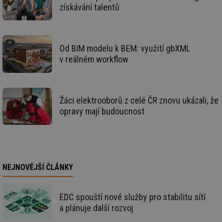
59 sekund
co
stavba.tzb-
získávání talentů
na
info.cz
ab
Ho
zd
ná
za
Od BIM modelu k BEM: využití gbXML
vz
v reálném workflow
de
de
re
we
id
www.tzb-
10 let
Te
Žáci elektrooborů z celé ČR znovu ukázali, že
info.cz
co
po
opravy mají budoucnost
vy
se
id
m.tzb-info.cz
10 let
Te
co
po
vy
se
NEJNOVĚJŠÍ ČLÁNKY
_hjIncludedInSessionSample
1 minuta
Te
Hotjar Ltd
59 sekund
co
www.tzb-
na
info.cz
EDC spouští nové služby pro stabilitu sítí
ab
a plánuje další rozvoj
Ho
zd
ná