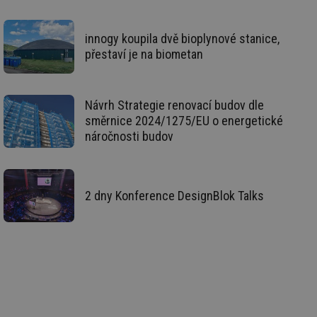
za
vz
de
innogy koupila dvě bioplynové stanice,
de
re
přestaví je na biometan
we
id
mojefirma.tzb-
1 rok
Te
info.cz
co
po
Návrh Strategie renovací budov dle
vy
směrnice 2024/1275/EU o energetické
se
náročnosti budov
_hjIncludedInSessionSample
2 minuty
Te
Hotjar Ltd
co
forum.tzb-
na
info.cz
ab
Ho
zd
2 dny Konference DesignBlok Talks
ná
za
vz
de
de
re
we
_hjIncludedInSessionSample
1 minuta
Te
Hotjar Ltd
59 sekund
co
vytapeni.tzb-
na
info.cz
ab