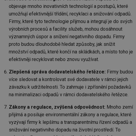
in
objevuje mnoho inovativních technologií a postupů, které
id
vetrani.tzb-
10 let
Te
umožňují efektivnější třídění, recyklaci a snižování odpadů.
info.cz
co
po
Firmy, které tyto technologie přijmou a integrují je do svých
vy
se
výrobních procesů a facility služeb, mohou dosáhnout
_hjIncludedInSessionSample
1 minuta
Te
Hotjar Ltd
významných úspor a snížení negativního dopadu. Firmy
59 sekund
co
elektro.tzb-
proto budou dlouhodobě hledat způsoby, jak snížit
na
info.cz
ab
množství odpadů, které končí na skládkách, a místo toho je
Ho
zd
efektivněji recyklovat nebo znovu využívat.
ná
za
vz
Zlepšená správa dodavatelského řetězce:
Firmy budou
de
de
více sledovat a kontrolovat své dodavatele v rámci jejich
re
závazku k udržitelnosti. To zahrnuje i zpřísnění požadavků
we
na minimalizaci odpadů v rámci dodavatelského řetězce.
mv
2 měsíce 4
Te
Airtable
týdny
co
.tzb-info.cz
po
Zákony a regulace, zvýšená odpovědnost:
Mnoho zemí
sl
už
přijímá a posiluje environmentální zákony a regulace, které
int
vý
vyzývají firmy k lepšímu a transparentnímu řízení odpadů a
vl
snižování negativního dopadu na životní prostředí. To
po
Air