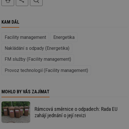
_hjIncludedInSessionSample
1 minuta
Te
Hotjar Ltd
59 sekund
co
voda.tzb-
na
info.cz
ab
Ho
KAM DÁL
zd
ná
za
vz
Facility management
Energetika
de
de
re
Nakládání s odpady (Energetika)
we
__gfp_64b
1 rok
Je
Gemius
FM služby (Facility management)
so
.tzb-info.cz
kt
Provoz technologií (Facility management)
spr
da
co
ná
we
MOHLO BY VÁS ZAJÍMAT
__cf_bm
29 minut
Te
Cloudflare Inc.
59 sekund
co
.vimeo.com
po
ro
Rámcová směrnice o odpadech: Rada EU
li
zahájí jednání o její revizi
To
př
by
po