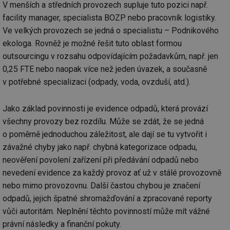
V menších a středních provozech supluje tuto pozici např.
facility manager, specialista BOZP nebo pracovník logistiky.
Ve velkých provozech se jedná o specialistu – Podnikového
ekologa. Rovněž je možné řešit tuto oblast formou
outsourcingu v rozsahu odpovídajícím požadavkům, např. jen
0,25 FTE nebo naopak více než jeden úvazek, a současně
v potřebné specializaci (odpady, voda, ovzduší, atd.).
Jako základ povinnosti je evidence odpadů, která provází
všechny provozy bez rozdílu. Může se zdát, že se jedná
o poměrně jednoduchou záležitost, ale dají se tu vytvořit i
závažné chyby jako např. chybná kategorizace odpadu,
neověření povolení zařízení při předávání odpadů nebo
nevedení evidence za každý provoz ať už v stálé provozovně
nebo mimo provozovnu. Další častou chybou je značení
odpadů, jejich špatné shromažďování a zpracované reporty
vůči autoritám. Neplnění těchto povinností může mít vážné
právní následky a finanční pokuty.