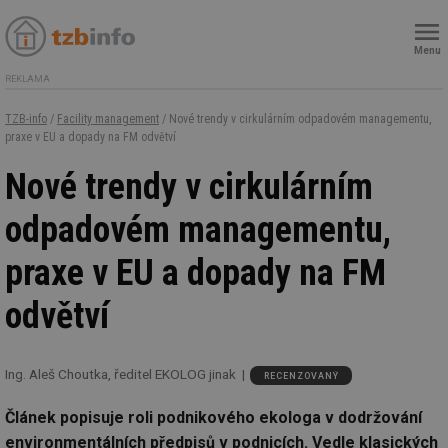
Menu
REKLAMA
TZB-info
/
Facility management
/ Nové trendy v cirkulárním odpadovém managementu,
praxe v EU a dopady na FM odvětví
Nové trendy v cirkulárním
odpadovém managementu,
praxe v EU a dopady na FM
odvětví
Ing. Aleš Choutka, ředitel EKOLOG jinak
RECENZOVANÝ
Článek popisuje roli podnikového ekologa v dodržování
environmentálních předpisů v podnicích. Vedle klasických