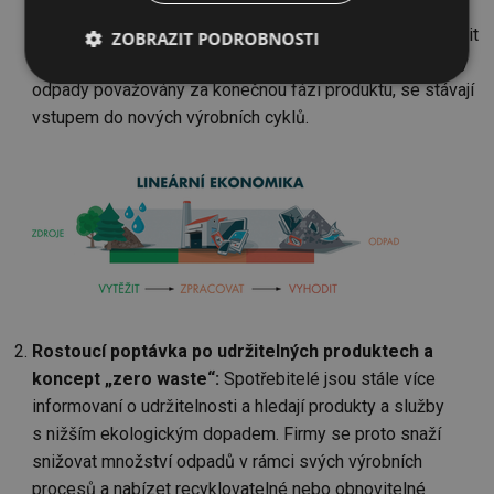
použijí, recyklují nebo obnoví. Firmy a vlády se stále více
orientují na tuto filozofii, což má potenciál radikálně změnit
ZOBRAZIT PODROBNOSTI
způsob, jakým nakládáme s odpady. Místo toho, aby byly
Nezbytně
Výkonové
Soubory
odpady považovány za konečnou fázi produktu, se stávají
nutné
soubory
cílení
vstupem do nových výrobních cyklů.
soubory
Funkční soubory
Nezařazené
soubory
Rostoucí poptávka po udržitelných produktech a
koncept „zero waste“:
Spotřebitelé jsou stále více
Nezbytně nutné soubory
Výkonové soubory
informovaní o udržitelnosti a hledají produkty a služby
Soubory cílení
Funkční soubory
s nižším ekologickým dopadem. Firmy se proto snaží
Nezařazené soubory
snižovat množství odpadů v rámci svých výrobních
Nezbytně nutné soubory cookie umožňují základní
procesů a nabízet recyklovatelné nebo obnovitelné