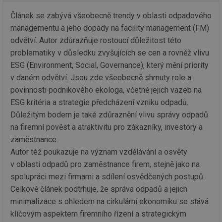
co
po
vy
Článek se zabývá všeobecně trendy v oblasti odpadového
se
managementu a jeho dopady na facility management (FM)
_hjIncludedInSessionSample
1 minuta
Te
Hotjar Ltd
odvětví. Autor zdůrazňuje rostoucí důležitost této
59 sekund
co
oze.tzb-info.cz
na
problematiky v důsledku zvyšujících se cen a rovněž vlivu
ab
Ho
ESG (Environment, Social, Governance), který mění priority
zd
v daném odvětví. Jsou zde všeobecně shrnuty role a
ná
za
povinnosti podnikového ekologa, včetně jejich vazeb na
vz
de
ESG kritéria a strategie předcházení vzniku odpadů.
de
re
Důležitým bodem je také zdůraznění vlivu správy odpadů
we
na firemní pověst a atraktivitu pro zákazníky, investory a
_dc_gtm_UA-5901706-1
.tzb-info.cz
58 sekund
Te
zaměstnance.
co
př
Autor též poukazuje na význam vzdělávání a osvěty
w
po
v oblasti odpadů pro zaměstnance firem, stejně jako na
Sp
Go
spolupráci mezi firmami a sdílení osvědčených postupů.
da
Celkově článek podtrhuje, že správa odpadů a jejich
kó
Po
minimalizace s ohledem na cirkulární ekonomiku se stává
lz
za
klíčovým aspektem firemního řízení a strategickým
nu