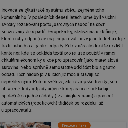
Inovace se týkají také systému sběru, zejména toho
komunálního. V posledních deseti letech jsme byli všichni
svědky rozšiřování počtu „barevných nádob“ na sběr
separovaných odpadů. Evropská legislativa jasně definuje,
které druhy odpadů se mají separovat, nově jsou to třeba oleje,
textil nebo bio a gastro odpady. Kdo z nás ale dokáže rozlišit
kontejner, kde se odkládá textil pro re-use použití v rámci
cirkulární ekonomiky a kde pro zpracování jako materiálová
surovina. Nebo správně samostatně odkládat bio a gastro
odpad. Těch nádob je v ulicích již moc a stávají se
nepřehlednými. Přitom světové, ale i evropské trendy jsou
obráceně, tedy odpady určené k separaci se odkládají
společně do jedné nádoby (tzv. single stream) a pomocí
automatických (robotických) třídiček se rozdělují až
u zpracovatelů.
Přečtěte si také