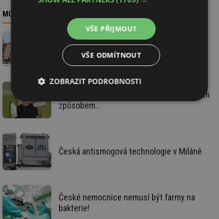
MOHLO BY VÁS ZAJÍMAT
VŠE PŘIJMOUT
Konec nekonečnému mytí fasád!
VŠE ODMÍTNOUT
ZOBRAZIT PODROBNOSTI
Likvidace alergenů ve vzduchu netradičním
Nezbytně
Výkonové
Soubory
způsobem...
nutné
soubory
cílení
soubory
Česká antismogová technologie v Miláně
Funkční soubory
Nezařazené
soubory
České nemocnice nemusí být farmy na
bakterie!