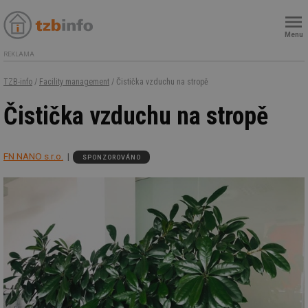
Menu
REKLAMA
TZB-info
/
Facility management
/ Čistička vzduchu na stropě
Čistička vzduchu na stropě
FN NANO s.r.o.
SPONZOROVÁNO