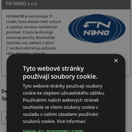
FN-NANO s.r.o.
FN NANO® je technologie 21.
století, která dokáže čistit vzduch
a zajišťuje vysokou sanitárnost
prostředí. S touto technologií
zůstávají povrchy dlouhodobě
čisté bez virů, bakterií či plísní.
Z ovzduší odstraňuje jedovaté
látky, alergeny i zápachy.
×
Tyto webové stránky
Více o firmě
Chci další informace
Webové stránky
používají soubory cookie.
Tyto webové stránky používají soubory
Datum:
22.6.2023
cookie ke zlepšení uživatelského zážitku.
Společnost:
FN NANO s.r.o.
Používáním našich webových stránek
souhlasíte se všemi soubory cookie v
souladu s našimi zásadami používání
tisk
souborů cookie.
Více informací
SHOW ALL PARTNERS
(1709) →