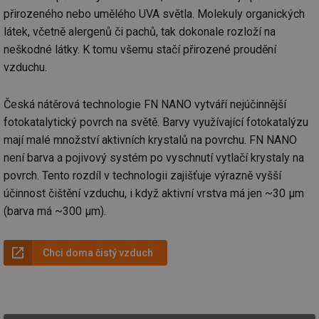
přirozeného nebo umělého UVA světla. Molekuly organických
látek, včetně alergenů či pachů, tak dokonale rozloží na
neškodné látky. K tomu všemu stačí přirozené proudění
vzduchu.
Česká nátěrová technologie FN NANO vytváří nejúčinnější
fotokatalytický povrch na světě. Barvy využívající fotokatalýzu
mají malé množství aktivních krystalů na povrchu. FN NANO
není barva a pojivový systém po vyschnutí vytlačí krystaly na
povrch. Tento rozdíl v technologii zajišťuje výrazně vyšší
účinnost čištění vzduchu, i když aktivní vrstva má jen ~30 μm
(barva má ~300 μm).
Chci doma čistý vzduch