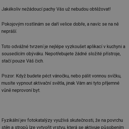
Jakékoliv nežádoucí pachy Vás už nebudou obtěžovat!
Pokojovým rostlinám se daří velice dobře, a navíc se na ně
nepráší.
Toto odvážné tvrzení je nejlépe vyzkoušet aplikací v kuchyni a
sousedícím obýváku. Nepotřebujete žádné složité přístroje,
stačí pouze Váš čich.
Pozor: Když budete péct vánočku, nebo pálit vonnou svíčku,
musíte vypnout aktivační světla, jinak Vám ani tyto příjemné
vůně neprovoní byt.
Fyzikální jev fotokatalýzy využívá skutečnosti, že na povrchu
stěn a stropů lze vytvořit vrstvu, která se aktivuje působením