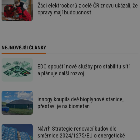
59 sekund
na
.tzb-info.cz
Žáci elektrooborů z celé ČR znovu ukázali, že
ab
sl
opravy mají budoucnost
ce
pr
poč
Ne
žá
id
in
NEJNOVĚJŠÍ ČLÁNKY
id
vetrani.tzb-
10 let
Te
info.cz
co
po
vy
EDC spouští nové služby pro stabilitu sítí
se
a plánuje další rozvoj
_hjIncludedInSessionSample
1 minuta
Te
Hotjar Ltd
59 sekund
co
elektro.tzb-
na
info.cz
ab
Ho
innogy koupila dvě bioplynové stanice,
zd
ná
přestaví je na biometan
za
vz
de
de
re
Návrh Strategie renovací budov dle
we
směrnice 2024/1275/EU o energetické
mv
2 měsíce 4
Te
Airtable