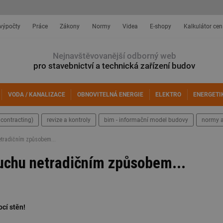
 výpočty
Práce
Zákony
Normy
Videa
E-shopy
Kalkulátor cen
Nejnavštěvovanější odborný web
pro stavebnictví a technická zařízení budov
VODA / KANALIZACE
OBNOVITELNÁ ENERGIE
ELEKTRO
ENERGETI
contracting)
revize a kontroly
bim - informační model budovy
normy a
etradičním způsobem...
duchu netradičním způsobem...
cí stěn!