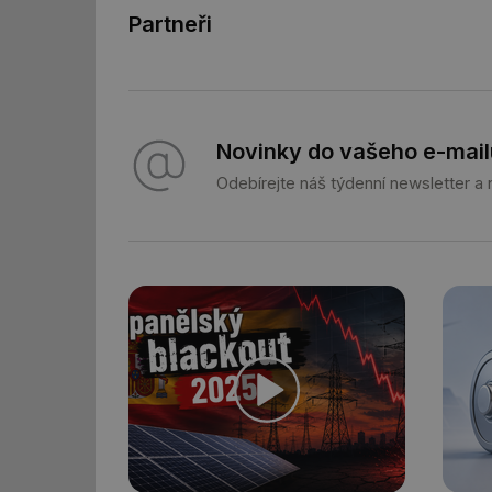
Partneři
_hjFirstSeen
id
Novinky do vašeho e-mail
_hjIncludedInSessi
Odebírejte náš týdenní newsletter a
id
id
id
_hjIncludedInSessi
_dc_gtm_UA-590170