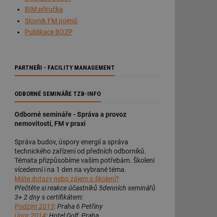
BIM příručka
Slovník FM pojmů
Publikace BOZP
PARTNEŘI - FACILITY MANAGEMENT
ODBORNÉ SEMINÁŘE TZB-INFO
Odborné semináře - Správa a provoz
nemovitostí, FM v praxi
Správa budov, úspory energií a správa
technického zařízení od předních odborníků.
Témata přizpůsobíme vašim potřebám. Školení
vícedenní i na 1 den na vybrané téma.
Máte dotazy nebo zájem o školení?
Přečtěte si reakce účastníků 5denních seminářů
3+ 2 dny s certifikátem:
Podzim 2013
: Praha 6 Petřiny
Únor 2014
: Hotel Golf, Praha