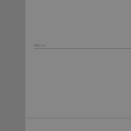
Název
g_state
g_csrf_token
id
REKLAMA
_hjAbsoluteSession
id
_hjIncludedInSessi
mv
id
id