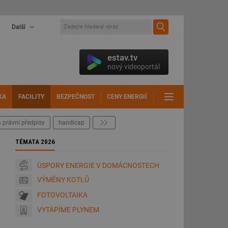
Další
estav.tv
nový videoportál
KA
FACILITY
BEZPEČNOST
CENY ENERGIÍ
DALŠÍ
 právní předpisy
handicap
další
TÉMATA 2026
ÚSPORY ENERGIE V DOMÁCNOSTECH
VÝMĚNY KOTLŮ
FOTOVOLTAIKA
VYTÁPÍME PLYNEM