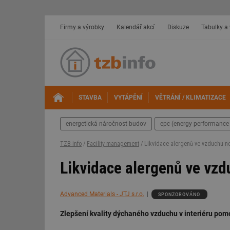
Firmy a výrobky
Kalendář akcí
Diskuze
Tabulky a
STAVBA
VYTÁPĚNÍ
VĚTRÁNÍ / KLIMATIZACE
energetická náročnost budov
epc (energy performance 
TZB-info
/
Facility management
/ Likvidace alergenů ve vzduchu n
Likvidace alergenů ve vz
Advanced Materials - JTJ s.r.o.
SPONZOROVÁNO
Zlepšení kvality dýchaného vzduchu v interiéru pomo