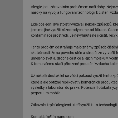
Alergie jsou zdravotním problémem naší doby. Nejrozsáh
nároky na vývoj a fungování technologií k čistění vzd
Lidé poslední dvě století využívají několik způsobů,
je mimo jiné využití různorodých metod filtrace. Časem
kontaminace prostředí. Je nevyhnutelné ji čistit, recy
Tento problém odstraňuje málo známý způsob čištění v
skutečnosti, že na povrchu stěn a stropů lze vytvořit
umělého světla, drobné částice a jejich molekuly, včetn
K tomu všemu stačí přirozené proudění vzduchu kolem
Už několik desítek let se vědci pokouší využít tento 
které je ale obtížné replikovat v komerčních produkte
výsledky z laboratoří do praxe. Potenciál fotokatalýzy
perpetuum mobile.
Zákazníci trpící alergiemi, kteří využili tuto technologi
Kontakt: fn@fn-nano.com.