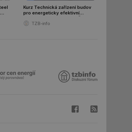
ní session uživatele
teel
Kurz Technická zařízení budov
pro energeticky efektivní
 informoval Hotjar
a zdravé budovy na FSv ČVUT
o vzorkování dat
TZB-info
šeho webu
 informoval Hotjar
o vzorkování dat
šeho webu
správě přijetí
ebu.
í mezi lidmi a
lo možné podávat
h stránek.
e, ale pokud je
e pravděpodobně
 informoval Hotjar
o vzorkování dat
šeho webu
 informoval Hotjar
o vzorkování dat
šeho webu