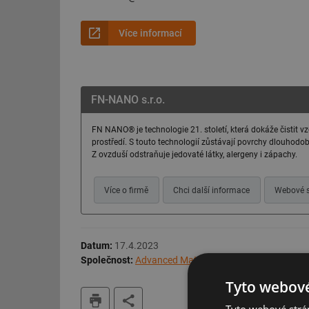
Více informací
FN-NANO s.r.o.
FN NANO® je technologie 21. století, která dokáže čistit v
prostředí. S touto technologií zůstávají povrchy dlouhodobě č
Z ovzduší odstraňuje jedovaté látky, alergeny i zápachy.
Více o firmě
Chci další informace
Webové s
Datum:
17.4.2023
Společnost:
Advanced Materials - JTJ s.r.o.
Tyto webové
tisk