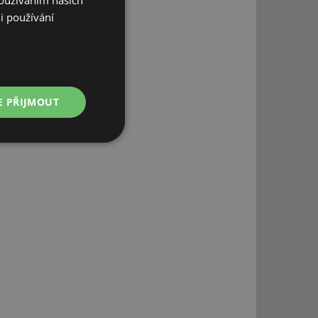
Používáním našich
Petra Gütterová
i používání
E PŘIJMOUT
Nezařazené
soubory
řazené soubory
 správa účtu. Webové