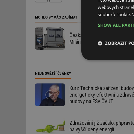
Tyto webové strán
webových stránek
souborů cookie.
MOHLO BY VÁS ZAJÍMAT
SHOW ALL PAR
Česká antismogová technolog
Miláně
ZOBRAZIT P
Nezbytně nutn
soubory
NEJNOVĚJŠÍ ČLÁNKY
Kurz Technická zařízení budov
energeticky efektivní a zdrav
budovy na FSv ČVUT
Nezbytně nutn
Nezbytně nutné soubo
Zdražování již začalo, připravt
stránky nelze bez ne
na vyšší ceny energií