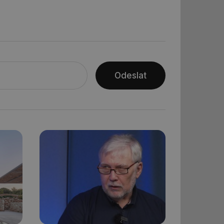
ar mohl sledovat
 relací. Neobsahuje
ní session uživatele
 informoval Hotjar
Odeslat
o vzorkování dat
šeho webu
ní session uživatele
ní session uživatele
ní session uživatele
 informoval Hotjar
o vzorkování dat
šeho webu
ům používajícím
skriptů a kódu na
at za nezbytně
sí fungovat správně.
aké identifikátorem