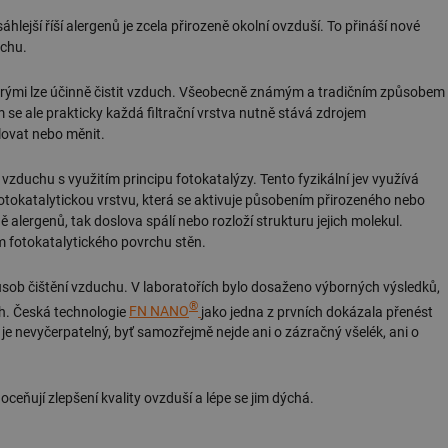
lejší říší alergenů je zcela přirozeně okolní ovzduší. To přináší nové
uchu.
 kterými lze účinně čistit vzduch. Všeobecně známým a tradičním způsobem
 se ale prakticky každá filtrační vrstva nutně stává zdrojem
klovat nebo měnit.
zduchu s využitím principu fotokatalýzy. Tento fyzikální jev využívá
 fotokatalytickou vrstvu, která se aktivuje působením přirozeného nebo
ě alergenů, tak doslova spálí nebo rozloží strukturu jejich molekul.
 fotokatalytického povrchu stěn.
způsob čištění vzduchu. V laboratořích bylo dosaženo výborných výsledků,
®
ch. Česká technologie
FN NANO
jako jedna z prvních dokázala přenést
 je nevyčerpatelný, byť samozřejmě nejde ani o zázračný všelék, ani o
i, oceňují zlepšení kvality ovzduší a lépe se jim dýchá.