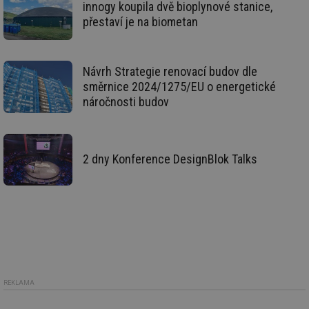
innogy koupila dvě bioplynové stanice,
_hjIncludedInSessionSample
1 minuta
Te
Hotjar Ltd
59 sekund
co
kalkulator.tzb-
přestaví je na biometan
na
info.cz
ab
Ho
zd
ná
Návrh Strategie renovací budov dle
za
vz
směrnice 2024/1275/EU o energetické
de
náročnosti budov
de
re
we
_hjIncludedInSessionSample
1 minuta
Te
Hotjar Ltd
59 sekund
co
voda.tzb-
2 dny Konference DesignBlok Talks
na
info.cz
ab
Ho
zd
ná
za
vz
de
de
re
we
__gfp_64b
1 rok
Je
Gemius
REKLAMA
so
.tzb-info.cz
kt
spr