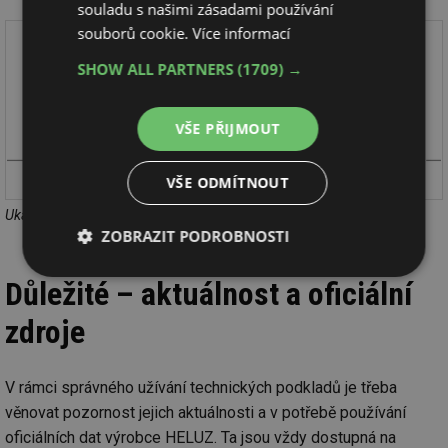
souladu s našimi zásadami používání
souborů cookie.
Více informací
SHOW ALL PARTNERS
(1709) →
VŠE PŘIJMOUT
VŠE ODMÍTNOUT
Ukázkový kladecí plán vč. kót (REVIT)
ZOBRAZIT PODROBNOSTI
Nezbytně
Výkonové
Soubory
Důležité – aktuálnost a oficiální
nutné
soubory
cílení
soubory
zdroje
V rámci správného užívání technických podkladů je třeba
Funkční soubory
Nezařazené
soubory
věnovat pozornost jejich aktuálnosti a v potřebě používání
oficiálních dat výrobce HELUZ. Ta jsou vždy dostupná na