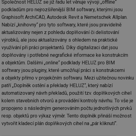
Společnost HELUZ se již řadu let věnuje vývoji „offline“
podkladům pro nejrozšířenější BIM softwary, kterými jsou
Graphisoft ArchiCAD, Autodesk Revit a Nemetschek Allplan.
Nabízí „knihovny“ pro tyto softwary, které jsou pravidelně
aktualizovány nejen z pohledu doplňování či delistování
výrobků, ale jsou aktualizovány s ohledem na praktické
využívání při práci projektantů. Díky digitalizaci dat jsou
doplňovány i potřebné negrafické informace ke konstrukcím
a objektům. Dalšími „online“ podklady HELUZ pro BIM
softwary jsou pluginy, které umožňují práci s konstrukcemi
a objekty přímo v projekčním softwaru. Mezi užitečnou novinku
patří „Doplněk ostění a překlady HELUZ“, který nabízí
automatizovaný návrh překladů, použití tzv. doplňkových cihel
kolem stavebních otvorů a provádění kontroly návrhu. To vše je
propojeno s následným generováním počtu jednotlivých prvků
resp. objektů pro výkaz výměr. Tento doplněk přináší možnost
vytvořit kladecí plán doplňkových cihel na „pár kliknutí“.