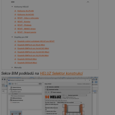
Sekce BIM podkladů na
HELUZ Selektor konstrukcí