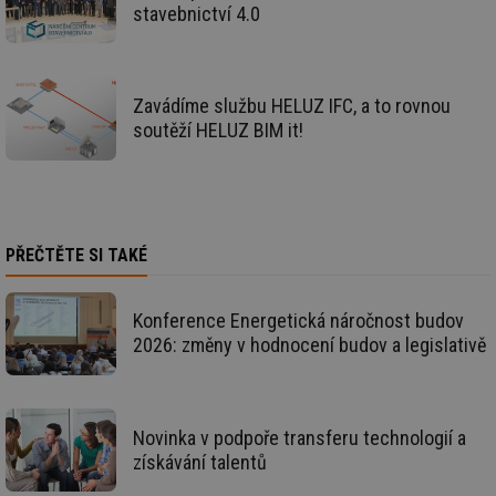
stavebnictví 4.0
id
voda.tzb-
10 let
Te
info.cz
co
po
vy
se
Zavádíme službu HELUZ IFC, a to rovnou
id
kalkulator.tzb-
1 rok
Te
soutěží HELUZ BIM it!
info.cz
co
po
vy
se
id
oze.tzb-info.cz
10 let
Te
co
po
PŘEČTĚTE SI TAKÉ
vy
se
_hjIncludedInSessionSample
1 minuta
Te
Hotjar Ltd
59 sekund
co
Konference Energetická náročnost budov
oze.tzb-info.cz
na
2026: změny v hodnocení budov a legislativě
ab
Ho
zd
ná
za
vz
Novinka v podpoře transferu technologií a
de
de
získávání talentů
re
we