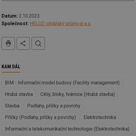
po
vy
se
Datum:
2.10.2023
_hjAbsoluteSessionInProgress
29 minut
So
Hotjar Ltd
Společnost:
HELUZ cihlářský průmysl a.s.
59 sekund
na
.tzb-info.cz
ab
sl
ce
tisk
hledat
pr
poč
Ne
žá
id
in
KAM DÁL
id
vetrani.tzb-
10 let
Te
info.cz
co
po
BIM - Informační model budovy (Facility management)
vy
se
Hrubá stavba
Cihly, bloky, tvárnice (Hrubá stavba)
_hjIncludedInSessionSample
1 minuta
Te
Hotjar Ltd
59 sekund
co
elektro.tzb-
na
Stavba
Podlahy, příčky a povrchy
info.cz
ab
Ho
Příčky (Podlahy, příčky a povrchy)
Elektrotechnika
zd
ná
za
Informační a telekomunikační technologie (Elektrotechnika)
vz
de