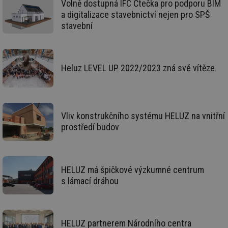
Volně dostupná IFC Čtečka pro podporu BIM
_hjFirstSeen
29 minut
So
Hotjar Ltd
a digitalizace stavebnictví nejen pro SPŠ
59 sekund
na
.tzb-info.cz
ab
stavební
sl
ce
pr
poč
Ne
žá
Heluz LEVEL UP 2022/2023 zná své vítěze
id
in
id
forum.tzb-
1 rok
Te
info.cz
co
po
Vliv konstrukčního systému HELUZ na vnitřní
vy
se
prostředí budov
_hjIncludedInSessionSample
1 minuta
Te
Hotjar Ltd
59 sekund
co
vetrani.tzb-
na
info.cz
ab
Ho
HELUZ má špičkové výzkumné centrum
zd
s lámací dráhou
ná
za
vz
de
de
re
HELUZ partnerem Národního centra
we