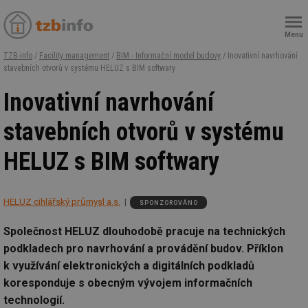
Menu
TZB-info
/
Facility management
/
BIM - Informační model budovy
/ Inovativní navrhování
stavebních otvorů v systému HELUZ s BIM softwary
Inovativní navrhování
stavebních otvorů v systému
HELUZ s BIM softwary
HELUZ cihlářský průmysl a.s.
SPONZOROVÁNO
Společnost HELUZ dlouhodobě pracuje na technických
podkladech pro navrhování a provádění budov. Příklon
k využívání elektronických a digitálních podkladů
koresponduje s obecným vývojem informačních
technologií.