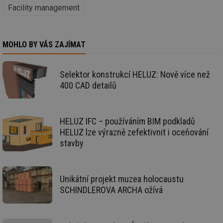
de
Facility management
re
we
mv
2 měsíce 4
Te
Airtable
týdny
co
.tzb-info.cz
MOHLO BY VÁS ZAJÍMAT
po
sl
už
int
Selektor konstrukcí HELUZ: Nově více než
vý
vl
400 CAD detailů
po
Air
us
už
pr
HELUZ IFC – používáním BIM podkladů
int
HELUZ lze výrazně zefektivnit i oceňování
tě
stavby
id
vytapeni.tzb-
10 let
Te
info.cz
co
po
vy
se
Unikátní projekt muzea holocaustu
id
stavba.tzb-
10 let
Te
SCHINDLEROVA ARCHA ožívá
info.cz
co
po
vy
se