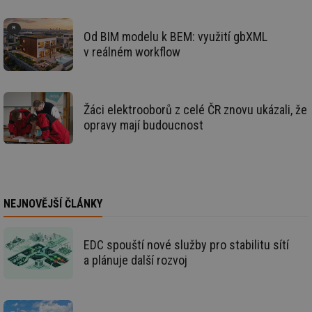
_dc_gtm_UA-5901706-1
.tzb-info.cz
58 sekund
Te
co
Od BIM modelu k BEM: využití gbXML
př
w
v reálném workflow
po
Sp
Go
da
kó
Po
Žáci elektrooborů z celé ČR znovu ukázali, že
lz
za
opravy mají budoucnost
nu
be
sk
fu
sp
ná
je
kte
NEJNOVĚJŠÍ ČLÁNKY
id
př
úč
An
EDC spouští nové služby pro stabilitu sítí
a plánuje další rozvoj
id
energetika.tzb-
10 let
Te
info.cz
co
po
vy
se