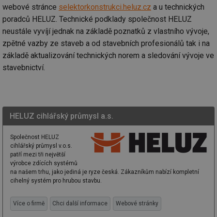
webové stránce
selektorkonstrukci.heluz.cz
a u technických
poradců HELUZ. Technické podklady společnost HELUZ
neustále vyvíjí jednak na základě poznatků z vlastního vývoje,
zpětné vazby ze staveb a od stavebních profesionálů tak i na
Nezbytně nutné soubory
Výkonové soubory
základě aktualizování technických norem a sledování vývoje ve
Soubory cílení
Funkční soubory
stavebnictví.
Nezařazené soubory
Nezbytně nutné soubory cookie umožňují základní
funkce webových stránek, jako je přihlášení
uživatele a správa účtu. Webové stránky nelze bez
HELUZ cihlářský průmysl a.s.
nezbytně nutných souborů cookie správně používat.
Provider
/
Název
Vyprší
Po
Společnost HELUZ
Doména
cihlářský průmysl v.o.s.
g_state
.forum.tzb-
Zavřením
Sl
patří mezi tři největší
info.cz
prohlížeče
př
výrobce zdících systémů
po
na našem trhu, jako jediná je ryze česká. Zákazníkům nabízí kompletní
g_csrf_token
.forum.tzb-
Zavřením
Sl
cihelný systém pro hrubou stavbu.
info.cz
prohlížeče
př
po
Více o firmě
Chci další informace
Webové stránky
id
konference.tzb-
1 rok
Te
info.cz
co