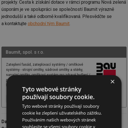
projekty. Cesta k získání dotace v rámci programu Nová zelená
úsporám je ve spolupráci se společností Baumit výrazně
jednodušší a také odborně kvalifikovaná. Přesvědčte se
a kontaktujte
obchodní tým Baumit
.
Baumit, spol. s r.o.
Zateplení fasád, zateplovací systémy / omítkové
systémy - strojní omítky, sádrové omítky a stěrky,
sanační omítky, omítkový systém pro zdravé bydlení /
×
probarvené fasádní omítky a barvy, kreativní omítky /
lité podlahy a samonivelační stěrky / program pro ...
Tyto webové stránky
používají soubory cookie.
Více o firmě
Chci další informace
Webové stránky
Tyto webové stránky používají soubory
cookie ke zlepšení uživatelského zážitku.
Používáním našich webových stránek
Datum:
23.2.2024
souhlasíte se všemi soubory cookie v