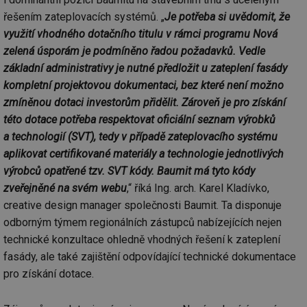
řešením zateplovacích systémů. „
Je potřeba si uvědomit, že
využití vhodného dotačního titulu v rámci programu Nová
zelená úsporám je podmíněno řadou požadavků. Vedle
základní administrativy je nutné předložit u zateplení fasády
kompletní projektovou dokumentaci, bez které není možno
zmíněnou dotaci investorům přidělit. Zároveň je pro získání
této dotace potřeba respektovat oficiální seznam výrobků
a technologií (SVT), tedy v případě zateplovacího systému
aplikovat certifikované materiály a technologie jednotlivých
výrobců opatřené tzv. SVT kódy. Baumit má tyto kódy
zveřejněné na svém webu
,“ říká Ing. arch. Karel Kladívko,
creative design manager společnosti Baumit. Ta disponuje
odborným týmem regionálních zástupců nabízejících nejen
technické konzultace ohledně vhodných řešení k zateplení
fasády, ale také zajištění odpovídající technické dokumentace
pro získání dotace.