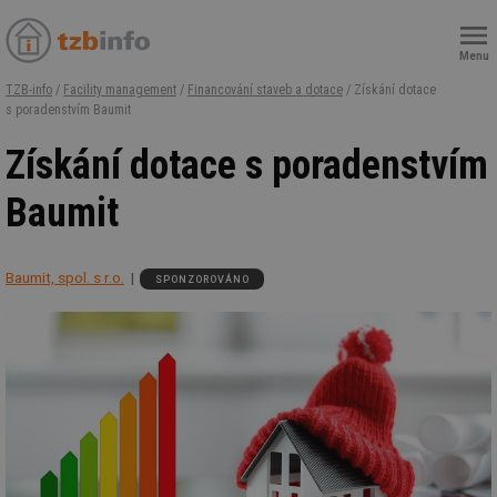
Menu
TZB-info
/
Facility management
/
Financování staveb a dotace
/ Získání dotace
s poradenstvím Baumit
Získání dotace s poradenstvím
Baumit
Baumit, spol. s r.o.
SPONZOROVÁNO