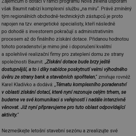
Zájemcům o dotaci v rámci programu Nová zelená úsporám
však Baumit nabízí komplexní službu „na míru“. Právě zmíněný
tým regionálních obchodně-technických zástupců je proto
napojen na tzv. energetické specialisty, kteří následně
po dohodě s investorem pokračují s administrativním
procesem až do finálního získání dotace. Přidanou hodnotou
tohoto poradenství je mimo jiné i doporučení kvalitní
a spolehlivé realizační firmy pro zateplení domu ze strany
společnosti Baumit. „
Získání dotace bude brzy ještě
dostupnější, a to i díky nabídce poskytnutí velmi výhodného
úvěru ze strany bank a stavebních spořitelen
,“ zmiňuje rovněž
Karel Kladívko a dodává: „
Tématu komplexního poradenství
v oblasti získání dotací, které nyní rezonuje celým trhem, se
budeme ve své komunikaci s veřejností i nadále intenzivně
věnovat. Již nyní připravujeme pro tuto oblast odpovídající
aktivity.
“
Nezmeškejte letošní stavební sezónu a zrealizujte své