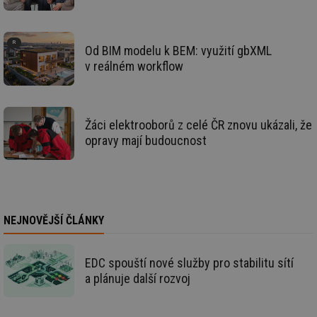
de
de
re
we
Od BIM modelu k BEM: využití gbXML
mv
2 měsíce 4
Te
Airtable
v reálném workflow
týdny
co
.tzb-info.cz
po
sl
už
int
vý
Žáci elektrooborů z celé ČR znovu ukázali, že
vl
po
opravy mají budoucnost
Air
us
už
pr
int
tě
id
vytapeni.tzb-
10 let
Te
NEJNOVĚJŠÍ ČLÁNKY
info.cz
co
po
vy
se
EDC spouští nové služby pro stabilitu sítí
id
stavba.tzb-
10 let
Te
a plánuje další rozvoj
info.cz
co
po
vy
se