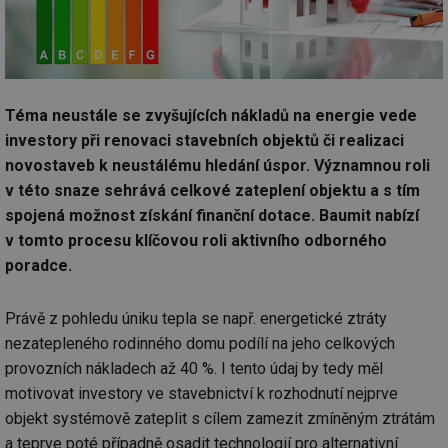
Téma neustále se zvyšujících nákladů na energie vede
investory při renovaci stavebních objektů či realizaci
novostaveb k neustálému hledání úspor. Významnou roli
v této snaze sehrává celkové zateplení objektu a s tím
spojená možnost získání finanční dotace. Baumit nabízí
v tomto procesu klíčovou roli aktivního odborného
poradce.
Právě z pohledu úniku tepla se např. energetické ztráty
nezatepleného rodinného domu podílí na jeho celkových
provozních nákladech až 40 %. I tento údaj by tedy měl
motivovat investory ve stavebnictví k rozhodnutí nejprve
objekt systémově zateplit s cílem zamezit zmíněným ztrátám
a teprve poté případně osadit technologií pro alternativní