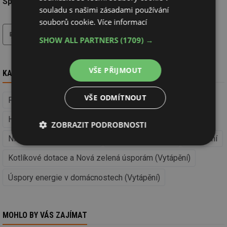
Společnost:
Baumit, spol. s r.o.
souladu s našimi zásadami používání
souborů cookie.
Více informací
tisk
hledat
SHOW ALL PARTNERS
(1709) →
VŠE PŘIJMOUT
KAM DÁL
VŠE ODMÍTNOUT
Financování staveb a dotace (Facility management)
Hrubá stavba
Izolace, střechy a fasády
Stavba
ZOBRAZIT PODROBNOSTI
Nízkoenergetické stavby
Regenerace domů
Vytápění
Nezbytně
Výkonové
Soubory
nutné
soubory
cílení
Kotlíkové dotace a Nová zelená úsporám (Vytápění)
soubory
Úspory energie v domácnostech (Vytápění)
Funkční soubory
Nezařazené
soubory
MOHLO BY VÁS ZAJÍMAT