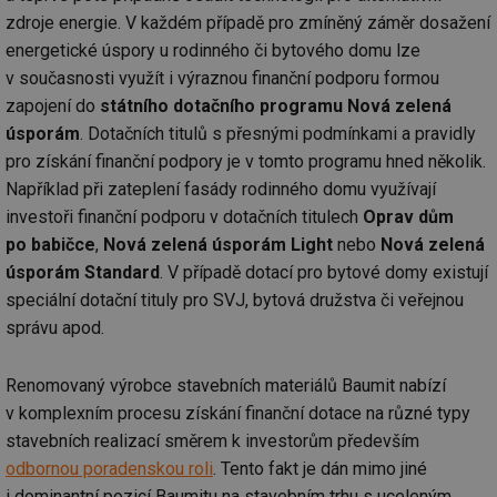
zdroje energie. V každém případě pro zmíněný záměr dosažení
energetické úspory u rodinného či bytového domu lze
v současnosti využít i výraznou finanční podporu formou
zapojení do
státního dotačního programu Nová zelená
úsporám
. Dotačních titulů s přesnými podmínkami a pravidly
pro získání finanční podpory je v tomto programu hned několik.
Například při zateplení fasády rodinného domu využívají
investoři finanční podporu v dotačních titulech
Oprav dům
po babičce
,
Nová zelená úsporám Light
nebo
Nová zelená
úsporám Standard
. V případě dotací pro bytové domy existují
speciální dotační tituly pro SVJ, bytová družstva či veřejnou
správu apod.
Renomovaný výrobce stavebních materiálů Baumit nabízí
v komplexním procesu získání finanční dotace na různé typy
stavebních realizací směrem k investorům především
odbornou poradenskou roli
. Tento fakt je dán mimo jiné
i dominantní pozicí Baumitu na stavebním trhu s uceleným