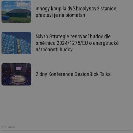
_hjFirstSeen
29 minut
So
Hotjar Ltd
innogy koupila dvě bioplynové stanice,
59 sekund
na
.tzb-info.cz
přestaví je na biometan
ab
sl
ce
pr
poč
Návrh Strategie renovací budov dle
Ne
žá
směrnice 2024/1275/EU o energetické
id
náročnosti budov
in
id
forum.tzb-
1 rok
Te
info.cz
co
po
vy
2 dny Konference DesignBlok Talks
se
_hjIncludedInSessionSample
1 minuta
Te
Hotjar Ltd
59 sekund
co
vetrani.tzb-
na
info.cz
ab
Ho
zd
ná
za
vz
de
de
REKLAMA
re
we