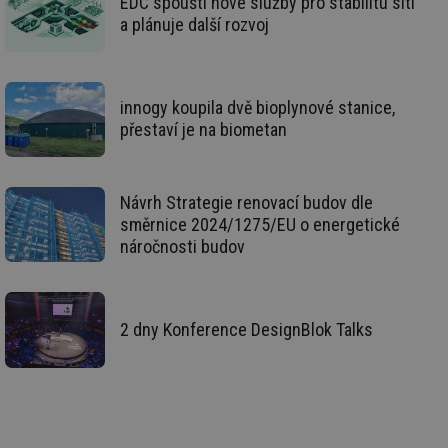
EDC spouští nové služby pro stabilitu sítí
žá
id
a plánuje další rozvoj
in
id
vetrani.tzb-
10 let
Te
info.cz
co
po
vy
innogy koupila dvě bioplynové stanice,
se
přestaví je na biometan
_hjIncludedInSessionSample
1 minuta
Te
Hotjar Ltd
59 sekund
co
elektro.tzb-
na
info.cz
ab
Návrh Strategie renovací budov dle
Ho
zd
směrnice 2024/1275/EU o energetické
ná
za
náročnosti budov
vz
de
de
re
we
2 dny Konference DesignBlok Talks
mv
2 měsíce 4
Te
Airtable
týdny
co
.tzb-info.cz
po
sl
už
int
vý
vl