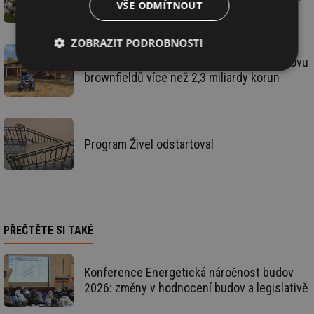
VŠE ODMÍTNOUT
ZOBRAZIT PODROBNOSTI
Státní fond podpory investic podpoří obnovu
Nezbytně
Výkonové
Soubory
brownfieldů více než 2,3 miliardy korun
nutné
soubory
cílení
soubory
Program Živel odstartoval
Funkční soubory
Nezařazené
soubory
PŘEČTĚTE SI TAKÉ
Nezbytně nutné soubory
Výkonové soubory
Konference Energetická náročnost budov
Soubory cílení
Funkční soubory
2026: změny v hodnocení budov a legislativě
Nezařazené soubory