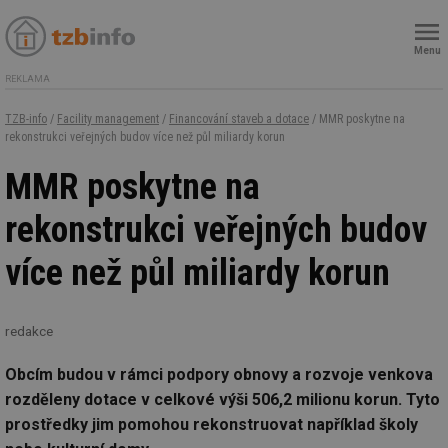
Menu
REKLAMA
TZB-info
/
Facility management
/
Financování staveb a dotace
/ MMR poskytne na
rekonstrukci veřejných budov více než půl miliardy korun
MMR poskytne na
rekonstrukci veřejných budov
více než půl miliardy korun
redakce
Obcím budou v rámci podpory obnovy a rozvoje venkova
rozděleny dotace v celkové výši 506,2 milionu korun. Tyto
prostředky jim pomohou rekonstruovat například školy