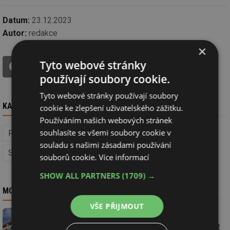
Datum:
23.12.2023
Autor:
redakce
×
tisk
Tyto webové stránky
ŘEKNĚTE SVŮJ NÁZOR V DISKUZI!
používají soubory cookie.
Tyto webové stránky používají soubory
KAM DÁL
cookie ke zlepšení uživatelského zážitku.
Používáním našich webových stránek
souhlasíte se všemi soubory cookie v
Financování staveb a dotace (Facility management)
souladu s našimi zásadami používání
Stavba
souborů cookie.
Více informací
SHOW ALL PARTNERS
(1709) →
MOHLO BY VÁS ZAJÍMAT
VŠE PŘIJMOUT
Dvě miliardy korun na sociální byty od MMR