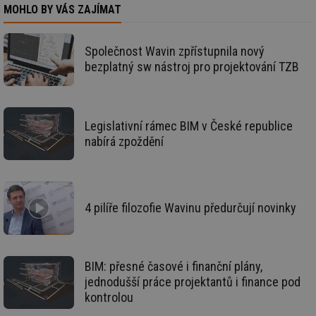
MOHLO BY VÁS ZAJÍMAT
_hjAbsoluteSessionInProgress
29 minut
So
Hotjar Ltd
59 sekund
na
.tzb-info.cz
ab
sl
Společnost Wavin zpřístupnila nový
ce
bezplatný sw nástroj pro projektování TZB
pr
poč
Ne
žá
id
in
Legislativní rámec BIM v České republice
id
vetrani.tzb-
10 let
Te
nabírá zpoždění
info.cz
co
po
vy
se
_hjIncludedInSessionSample
1 minuta
Te
Hotjar Ltd
4 pilíře filozofie Wavinu předurčují novinky
59 sekund
co
elektro.tzb-
na
info.cz
ab
Ho
zd
ná
BIM: přesné časové i finanční plány,
za
vz
jednodušší práce projektantů i finance pod
de
kontrolou
de
re