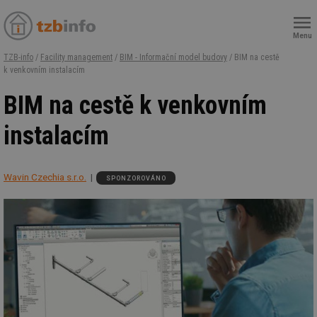
Menu
TZB-info
/
Facility management
/
BIM - Informační model budovy
/ BIM na cestě
k venkovním instalacím
BIM na cestě k venkovním
instalacím
Wavin Czechia s.r.o.
SPONZOROVÁNO