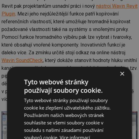
Revit pak projektantům usnadní práci i nový
nástroj Wavin Revit
Plugin
. Mezi jeho nejdůležitější funkce patří kopírování
referenčních vlastností, které umožňuje hromadně kopírovat
požadované vlastnosti také na systémy s vnořenými prvky.
Pomocí funkce hromadného výběru pak lze vybrat i tvarovky,
které obsahují vnořené komponenty. Inovativních funkcí je
daleko více. Za zmínku určitě stojí odkaz na online nástroj
Wavin SoundCheck
, který dokáže stanovit hodnoty hluku vnitřní
kanalizace v reálných provozních podmínkách, nebo funkce tzv.
×
pipe optimalizátoru, jehož aplikací dojde k automatickému
Tyto webové stránky
dělení potrubí na konkrétní délky, které jsou obsaženy
používají soubory cookie.
v produktovém portfoliu a konečný výkaz materiálu tedy ještě
více odpovídá realitě.
Tyto webové stránky používají soubory
cookie ke zlepšení uživatelského zážitku.
Používáním našich webových stránek
souhlasíte se všemi soubory cookie v
souladu s našimi zásadami používání
souborů cookie.
Více informací