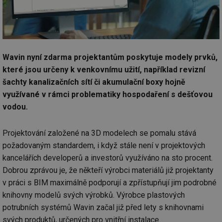
Wavin nyní zdarma projektantům poskytuje modely prvků,
které jsou určeny k venkovnímu užití, například revizní
šachty kanalizačních sítí či akumulační boxy hojně
využívané v rámci problematiky hospodaření s dešťovou
vodou.
Projektování založené na 3D modelech se pomalu stává
požadovaným standardem, i když stále není v projektových
kancelářích developerů a investorů využíváno na sto procent.
Dobrou zprávou je, že někteří výrobci materiálů již projektanty
v práci s BIM maximálně podporují a zpřístupňují jim podrobné
knihovny modelů svých výrobků. Výrobce plastových
potrubních systémů Wavin začal již před lety s knihovnami
svých produktů, určených pro vnitřní instalace.