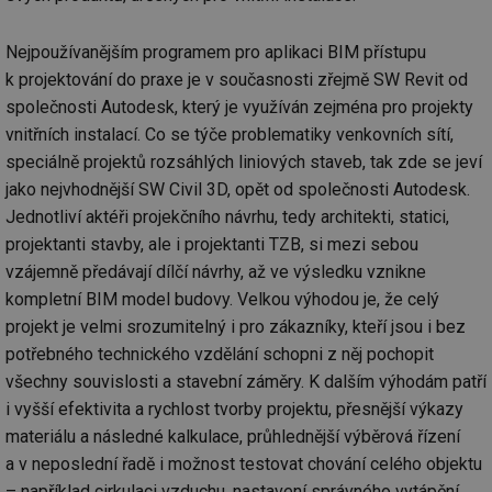
Nejpoužívanějším programem pro aplikaci BIM přístupu
k projektování do praxe je v současnosti zřejmě SW Revit od
společnosti Autodesk, který je využíván zejména pro projekty
vnitřních instalací. Co se týče problematiky venkovních sítí,
speciálně projektů rozsáhlých liniových staveb, tak zde se jeví
jako nejvhodnější SW Civil 3D, opět od společnosti Autodesk.
Jednotliví aktéři projekčního návrhu, tedy architekti, statici,
projektanti stavby, ale i projektanti TZB, si mezi sebou
vzájemně předávají dílčí návrhy, až ve výsledku vznikne
kompletní BIM model budovy. Velkou výhodou je, že celý
projekt je velmi srozumitelný i pro zákazníky, kteří jsou i bez
potřebného technického vzdělání schopni z něj pochopit
všechny souvislosti a stavební záměry. K dalším výhodám patří
i vyšší efektivita a rychlost tvorby projektu, přesnější výkazy
materiálu a následné kalkulace, průhlednější výběrová řízení
a v neposlední řadě i možnost testovat chování celého objektu
– například cirkulaci vzduchu, nastavení správného vytápění,