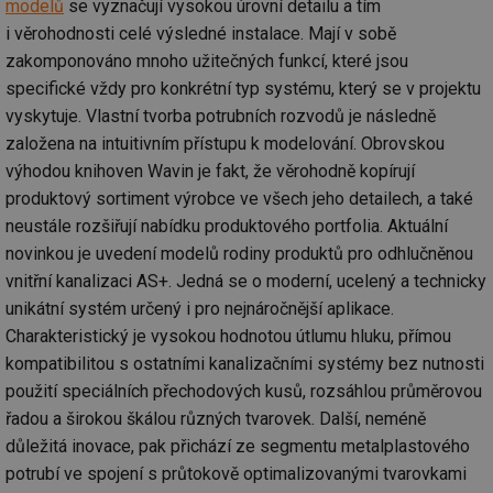
modelů
se vyznačují vysokou úrovní detailu a tím
i věrohodnosti celé výsledné instalace. Mají v sobě
zakomponováno mnoho užitečných funkcí, které jsou
specifické vždy pro konkrétní typ systému, který se v projektu
vyskytuje. Vlastní tvorba potrubních rozvodů je následně
založena na intuitivním přístupu k modelování. Obrovskou
výhodou knihoven Wavin je fakt, že věrohodně kopírují
produktový sortiment výrobce ve všech jeho detailech, a také
neustále rozšiřují nabídku produktového portfolia. Aktuální
novinkou je uvedení modelů rodiny produktů pro odhlučněnou
vnitřní kanalizaci AS+. Jedná se o moderní, ucelený a technicky
unikátní systém určený i pro nejnáročnější aplikace.
Charakteristický je vysokou hodnotou útlumu hluku, přímou
kompatibilitou s ostatními kanalizačními systémy bez nutnosti
použití speciálních přechodových kusů, rozsáhlou průměrovou
řadou a širokou škálou různých tvarovek. Další, neméně
důležitá inovace, pak přichází ze segmentu metalplastového
potrubí ve spojení s průtokově optimalizovanými tvarovkami