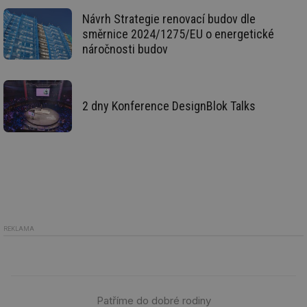
př
Návrh Strategie renovací budov dle
w
po
směrnice 2024/1275/EU o energetické
Sp
Go
náročnosti budov
da
kó
Po
lz
za
nu
2 dny Konference DesignBlok Talks
be
sk
fu
sp
ná
je
kte
id
př
úč
An
id
energetika.tzb-
10 let
Te
REKLAMA
info.cz
co
po
vy
se
_hjIncludedInSessionSample
1 minuta
Te
Hotjar Ltd
59 sekund
co
kalkulator.tzb-
Patříme do dobré rodiny
na