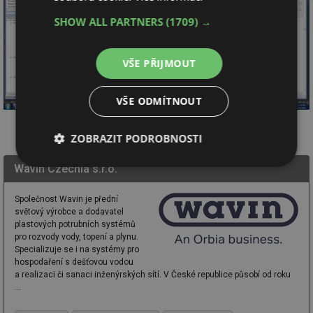
SHOW ALL PARTNERS
(1709) →
VŠE PŘIJMOUT
VŠE ODMÍTNOUT
ZOBRAZIT PODROBNOSTI
Nezbytně
Výkonové
Soubory
Wavin Czechia s.r.o.
nutné
soubory
cílení
soubory
Společnost Wavin je přední
světový výrobce a dodavatel
plastových potrubních systémů
pro rozvody vody, topení a plynu.
Funkční soubory
Nezařazené
Specializuje se i na systémy pro
soubory
hospodaření s dešťovou vodou
a realizaci či sanaci inženýrských sítí. V České republice působí od roku
...