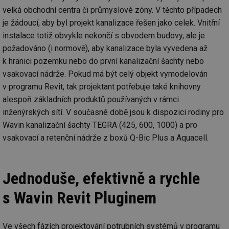
velká obchodní centra či průmyslové zóny. V těchto případech
je žádoucí, aby byl projekt kanalizace řešen jako celek. Vnitřní
instalace totiž obvykle nekončí s obvodem budovy, ale je
požadováno (i normově), aby kanalizace byla vyvedena až
k hranici pozemku nebo do první kanalizační šachty nebo
vsakovací nádrže. Pokud má být celý objekt vymodelován
v programu Revit, tak projektant potřebuje také knihovny
alespoň základních produktů používaných v rámci
inženýrských sítí. V současné době jsou k dispozici rodiny pro
Wavin kanalizační šachty TEGRA (425, 600, 1000) a pro
vsakovací a retenční nádrže z boxů Q-Bic Plus a Aquacell.
Jednoduše, efektivně a rychle
s Wavin Revit Pluginem
Ve všech fázích projektování potrubních systémů v programu