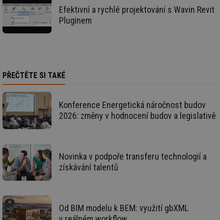
ab
Efektivní a rychlé projektování s Wavin Revit
sl
ce
Pluginem
pr
poč
Ne
žá
id
in
id
forum.tzb-
1 rok
Te
PŘEČTĚTE SI TAKÉ
info.cz
co
po
vy
se
Konference Energetická náročnost budov
_hjIncludedInSessionSample
1 minuta
Te
Hotjar Ltd
2026: změny v hodnocení budov a legislativě
59 sekund
co
vetrani.tzb-
na
info.cz
ab
Ho
zd
ná
Novinka v podpoře transferu technologií a
za
získávání talentů
vz
de
de
re
we
Od BIM modelu k BEM: využití gbXML
id
voda.tzb-
10 let
Te
info.cz
co
v reálném workflow