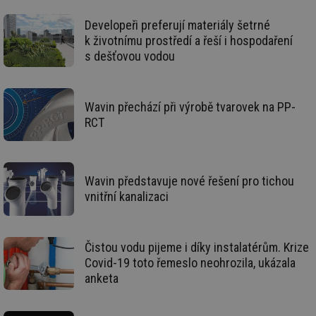
we
mv
2 měsíce 4
Te
Airtable
Developeři preferují materiály šetrné
týdny
co
.tzb-info.cz
k životnímu prostředí a řeší i hospodaření
po
sl
s dešťovou vodou
už
int
vý
vl
po
Wavin přechází při výrobě tvarovek na PP-
Air
us
RCT
už
pr
int
tě
Wavin představuje nové řešení pro tichou
id
vytapeni.tzb-
10 let
Te
info.cz
co
vnitřní kanalizaci
po
vy
se
id
stavba.tzb-
10 let
Te
Čistou vodu pijeme i díky instalatérům. Krize
info.cz
co
po
Covid-19 toto řemeslo neohrozila, ukázala
vy
anketa
se
_hjFirstSeen
29 minut
So
Hotjar Ltd
59 sekund
na
.tzb-info.cz