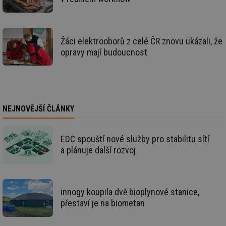
po
vy
se
id
kalkulator.tzb-
1 rok
Te
info.cz
co
Žáci elektrooborů z celé ČR znovu ukázali, že
po
opravy mají budoucnost
vy
se
id
oze.tzb-info.cz
10 let
Te
co
po
vy
se
NEJNOVĚJŠÍ ČLÁNKY
_hjIncludedInSessionSample
1 minuta
Te
Hotjar Ltd
59 sekund
co
oze.tzb-info.cz
na
EDC spouští nové služby pro stabilitu sítí
ab
Ho
a plánuje další rozvoj
zd
ná
za
vz
de
de
innogy koupila dvě bioplynové stanice,
re
přestaví je na biometan
we
_dc_gtm_UA-5901706-1
.tzb-info.cz
58 sekund
Te
co