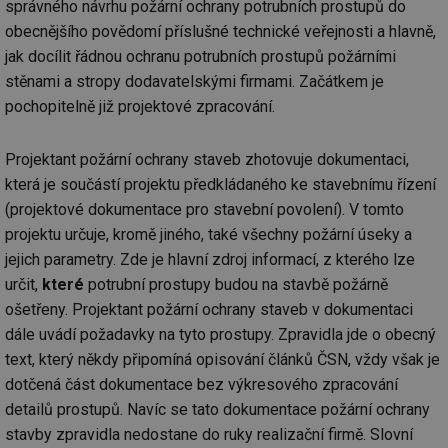
správného návrhu požární ochrany potrubních prostupů do
obecnějšího povědomí příslušné technické veřejnosti a hlavně,
jak docílit řádnou ochranu potrubních prostupů požárními
stěnami a stropy dodavatelskými firmami. Začátkem je
pochopitelně již projektové zpracování.
Projektant požární ochrany staveb zhotovuje dokumentaci,
která je součástí projektu předkládaného ke stavebnímu řízení
(projektové dokumentace pro stavební povolení). V tomto
projektu určuje, kromě jiného, také všechny požární úseky a
jejich parametry. Zde je hlavní zdroj informací, z kterého lze
určit,
které
potrubní prostupy budou na stavbě požárně
ošetřeny. Projektant požární ochrany staveb v dokumentaci
dále uvádí požadavky na tyto prostupy. Zpravidla jde o obecný
text, který někdy připomíná opisování článků ČSN, vždy však je
dotčená část dokumentace bez výkresového zpracování
detailů prostupů. Navíc se tato dokumentace požární ochrany
stavby zpravidla nedostane do ruky realizační firmě. Slovní