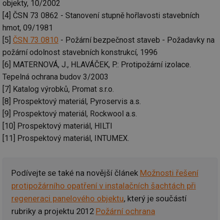
cookie se
objekty, 10/2002
informace
za
používá k
jak konco
už
[4] ČSN 73 0862 - Stanovení stupně hořlavosti stavebních
rozlišení
uživatel p
pr
jedinečných
webové st
na
hmot, 09/1981
uživatelů
a jakoukol
op
přiřazením
reklamu, 
[5]
ČSN 73 0810
- Požární bezpečnost staveb - Požadavky na
re
náhodně
koncový už
n
vygenerovaného
požární odolnost stavebních konstrukcí, 1996
mohl vidě
re
čísla jako
návštěvou
[6] MATERNOVÁ, J., HLAVÁČEK, P.: Protipožární izolace.
identifikátoru
uvedenéh
si23
www.tzb-info.cz
2 měsíce
Ta
klienta. Je
webu.
po
Tepelná ochrana budov 3/2003
součástí
uk
každého
id
vytahy.tzb-
10 let
Tento sou
[7] Katalog výrobků, Promat s.r.o.
už
požadavku na
info.cz
cookie se
pr
stránku na webu
používá k c
[8] Prospektový materiál, Pyroservis a.s.
in
a slouží k
analýze a
pr
výpočtu údajů o
[9] Prospektový materiál, Rockwool a.s.
optimaliza
úč
návštěvnících,
reklamníc
[10] Prospektový materiál, HILTI
relacích a
kampaní v
si23
elektro.tzb-info.cz
2 měsíce
Ta
kampaních pro
DoubleClic
po
[11] Prospektový materiál, INTUMEX.
analytické
Google Ta
uk
přehledy webů.
Suite
už
pr
tuuid
.creative-
1 rok
Tento sou
in
serving.com
cookie nas
pr
Podívejte se také na novější článek
Možnosti řešení
hlavně
úč
bidswitch.
protipožárního opatření v instalačních šachtách při
aby byly
a-title
oze.tzb-info.cz
Zavřením
T
reklamní 
regeneraci panelového objektu
, který je součástí
prohlížeče
co
pro návšt
po
rubriky a projektu 2012
Požární ochrana
webu
uk
relevantněj
ti