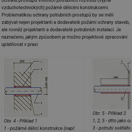
ochranu prostupů vnitřních potrubních rozvodů (vyjma
za
vz
vzduchotechnických) požárně dělicími konstrukcemi.
de
Problematikou ochrany potrubních prostupů by se měli
de
re
zabývat nejen projektanti a dodavatelé požární ochrany staveb,
we
ale rovněž projektanti a dodavatelé potrubních instalací. Je
_hjIncludedInSessionSample
1 minuta
Te
Hotjar Ltd
59 sekund
co
vytapeni.tzb-
naznačeno, jakým způsobem je možno projektové zpracování
na
info.cz
ab
uplatňovat v praxi.
Ho
zd
ná
za
vz
de
de
re
we
CookieScriptConsent
1 rok
Te
CookieScript
co
.tzb-info.cz
sl
Sc
za
př
Obr. 5 - Příklad 2
so
so
1, 2, 5 - dtto jako 
Obr. 4 - Příklad 1
ná
nu
3 - potrubí světléh
1 - požárně dělicí konstrukce (např.
ba