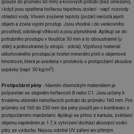
(pouze do průměru 50 mm) a kovových potrubí (bez omezení),
ab
Ho
i když jsou opatřena hořlavou tepelnou izolací - např. rozvody
zd
ná
chladicí vody. Vlivem zvýšené teploty (požár) narůstá jejich
za
objem a zcela vyplní prostup. Jsou vhodné i do venkovního
vz
de
prostředí, odolávají vlhkosti a jsou plynotěsné. Aplikují se do
de
re
potrubního prostupu v tloušťce 30 mm a to oboustranně (u
we
stěn) a jednostranně (u stropů - zdola). Výplňový materiál
_hjIncludedInSessionSample
1 minuta
Te
Hotjar Ltd
utěsňovaného prostupu je tvořen minerální plstí o objemové
59 sekund
co
voda.tzb-
na
info.cz
hmotnosti, která je uvedena v protokolu o protipožární zkoušce
ab
Ho
3
ucpávky (např. 50 kg/m
).
zd
ná
za
vz
Protipožární pěny
- hlavním chemickým materiálem je
de
de
polyuretan se stupněm hořlavosti B nebo C1. Jsou určeny k
re
trvalému utěsnění nehořlavých potrubí do průměru 160 mm. Pro
we
průměry od 160 do 250 mm lze pěny použít jen v kombinaci s
__gfp_64b
1 rok
Je
Gemius
so
.tzb-info.cz
protipožárními manžetami. Aplikují se přímo z kartuše, zvětšení
kt
spr
objemu napěněním je 1:7, k vytvrzení dochází absorpcí vodní
da
co
páry ze vzduchu. Nejsou odolné UV záření ani přímým
ná