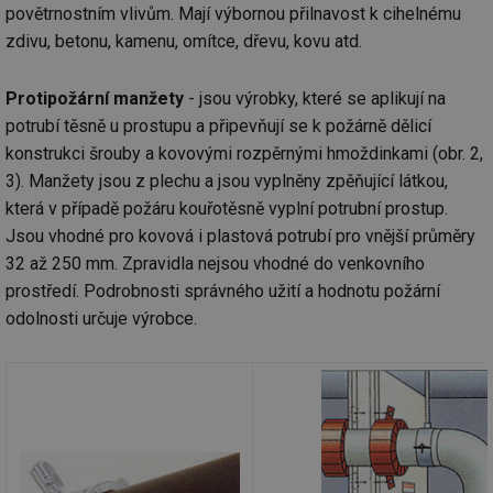
povětrnostním vlivům. Mají výbornou přilnavost k cihelnému
we
zdivu, betonu, kamenu, omítce, dřevu, kovu atd.
__cf_bm
29 minut
Te
Cloudflare Inc.
59 sekund
co
.vimeo.com
po
ro
Protipožární manžety
- jsou výrobky, které se aplikují na
li
To
potrubí těsně u prostupu a připevňují se k požárně dělicí
př
konstrukci šrouby a kovovými rozpěrnými hmoždinkami (obr. 2,
by
po
3). Manžety jsou z plechu a jsou vyplněny zpěňující látkou,
zp
po
která v případě požáru kouřotěsně vyplní potrubní prostup.
we
st
Jsou vhodné pro kovová i plastová potrubí pro vnější průměry
32 až 250 mm. Zpravidla nejsou vhodné do venkovního
sid
forum.tzb-
1 rok
To
info.cz
bě
prostředí. Podrobnosti správného užití a hodnotu požární
so
al
odolnosti určuje výrobce.
na
so
re
pr
po
sp
rel
_hjIncludedInSessionSample
1 minuta
Te
Hotjar Ltd
59 sekund
co
energetika.tzb-
na
info.cz