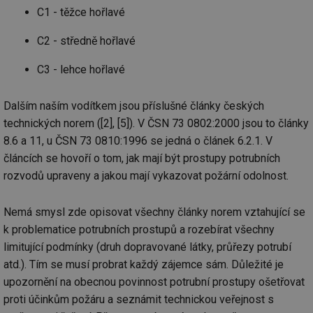
C1 - těžce hořlavé
C2 - středně hořlavé
C3 - lehce hořlavé
Dalším naším vodítkem jsou příslušné články českých
technických norem ([2], [5]). V ČSN 73 0802:2000 jsou to články
8.6 a 11, u ČSN 73 0810:1996 se jedná o článek 6.2.1. V
článcích se hovoří o tom, jak mají být prostupy potrubních
rozvodů upraveny a jakou mají vykazovat požární odolnost.
Nemá smysl zde opisovat všechny články norem vztahující se
k problematice potrubních prostupů a rozebírat všechny
limitující podmínky (druh dopravované látky, průřezy potrubí
atd.). Tím se musí probrat každý zájemce sám. Důležité je
upozornění na obecnou povinnost potrubní prostupy ošetřovat
proti účinkům požáru a seznámit technickou veřejnost s