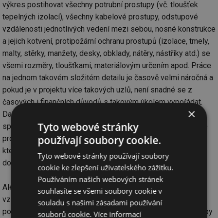
výkres postihovat všechny potrubní prostupy (vč. tloušťek
tepelných izolací), všechny kabelové prostupy, odstupové
vzdálenosti jednotlivých vedení mezi sebou, nosné konstrukce
a jejich kotvení, protipožární ochranu prostupů (izolace, tmely,
malty, stěrky, manžety, desky, obklady, nátěry, nástřiky atd.) se
všemi rozměry, tloušťkami, materiálovým určením apod. Práce
na jednom takovém složitém detailu je časově velmi náročná a
pokud je v projektu více takových uzlů, není snadné se z
časových i finančních důvodů s takovým úkolem vypořádat.
×
Další problém nastane při realizaci na stavbě, kdy ani
Tyto webové stránky
specializovaná montážní firma nemusí být schopna navržené
používají soubory cookie.
prostupy realizovat pro nedostatek místa nebo pro změny,
které instalační firmy udělaly v rozporu s projektem (někdy v
Tyto webové stránky používají soubory
dobré snaze a někdy z lajdáctví).
cookie ke zlepšení uživatelského zážitku.
Používáním našich webových stránek
Ale to ještě není všechno. To nejpodstatnější totiž je, že takto
souhlasíte se všemi soubory cookie v
vzniklý komplex požárních přepážek s prostupy by měl při
souladu s našimi zásadami používání
požáru bezchybně fungovat. Specializovaná montážní firma by
souborů cookie.
Více informací