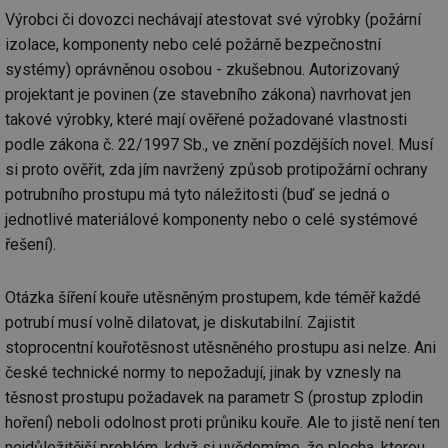
po
Výrobci či dovozci nechávají atestovat své výrobky (požární
vy
se
izolace, komponenty nebo celé požárně bezpečnostní
id
kalkulator.tzb-
1 rok
Te
systémy) oprávněnou osobou - zkušebnou. Autorizovaný
info.cz
co
po
projektant je povinen (ze stavebního zákona) navrhovat jen
vy
se
takové výrobky, které mají ověřené požadované vlastnosti
podle zákona č. 22/1997 Sb., ve znění pozdějších novel. Musí
id
oze.tzb-info.cz
10 let
Te
co
si proto ověřit, zda jím navržený způsob protipožární ochrany
po
vy
potrubního prostupu má tyto náležitosti (buď se jedná o
se
jednotlivé materiálové komponenty nebo o celé systémové
_hjIncludedInSessionSample
1 minuta
Te
Hotjar Ltd
řešení).
59 sekund
co
oze.tzb-info.cz
na
ab
Ho
Otázka šíření kouře utěsněným prostupem, kde téměř každé
zd
ná
potrubí musí volně dilatovat, je diskutabilní. Zajistit
za
vz
stoprocentní kouřotěsnost utěsněného prostupu asi nelze. Ani
de
české technické normy to nepožadují, jinak by vznesly na
de
re
těsnost prostupu požadavek na parametr S (prostup zplodin
we
hoření) neboli odolnost proti průniku kouře. Ale to jistě není ten
_dc_gtm_UA-5901706-1
.tzb-info.cz
58 sekund
Te
co
nejdůležitější problém, když si uvědomíme, že plocha, kterou