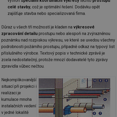
vytvoří
speciální koordinační výkresy
těchto
prostupů
celé stavby
, což je optimální řešení. Dodávku opět
zajišťuje stavba nebo specializovaná firma.
Důraz u všech tří možností je kladen na
výkresové
zpracování detailu
prostupu nebo alespoň na zvýrazněnou
poznámku nad rozpiskou výkresu, ve které se uvedou všechny
podrobnosti požárního prostupu, případně odkaz na typový list
příslušného výrobce. Textový popis v technické zprávě je
zcela nedostatečný, protože mnozí dodavatelé tyto zprávy
zpravidla vůbec nečtou.
Nejkomplikovanější
situací při projekci i
realizaci je
kumulace mnoha
instalačních vedení
v jedné lokalitě