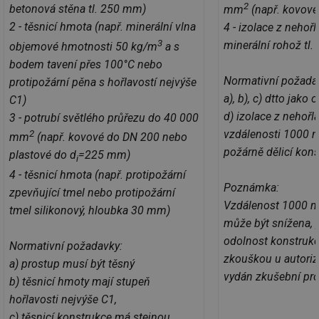
2
Co
betonová stěna tl. 250 mm)
mm
(např. kovové
Sc
2 - těsnicí hmota (např. minerální vlna
4 - izolace z nehoř
fu
sp
3
minerální rohož tl.
objemové hmotnosti 50 kg/m
a s
id
elektro.tzb-
10 let
Te
bodem tavení přes 100°C nebo
info.cz
co
po
Normativní požada
protipožární pěna s hořlavostí nejvýše
vy
se
a), b), c) dtto jako o
C1)
d) izolace z nehoř
3 - potrubí světlého průřezu do 40 000
sid
kalkulator.tzb-
Zavřením
To
info.cz
prohlížeče
bě
vzdálenosti 1000 
2
mm
(např. kovové do DN 200 nebo
so
al
požárně dělicí kon
plastové do d
=225 mm)
na
i
so
4 - těsnicí hmota (např. protipožární
re
Poznámka:
pr
zpevňující tmel nebo protipožární
po
Vzdálenost 1000 m
sp
tmel silikonový, hloubka 30 mm)
rel
může být snížena, 
odolnost konstruk
Normativní požadavky:
zkouškou u autoriz
a) prostup musí být těsný
vydán zkušební pro
b) těsnicí hmoty mají stupeň
Název
Provider
Provider
/
Doména
Vyprší
P
Název
/
Vyprší
Popis
hořlavosti nejvýše C1,
c
.creative-serving.com
1 rok
T
Doména
Provider
co
c) těsnicí konstrukce má stejnou
Název
/
Vyprší
Popis