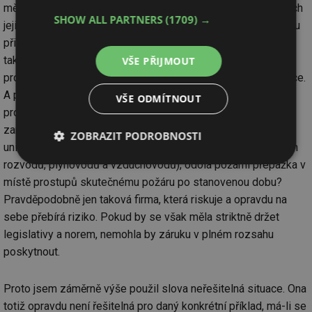
měla dát garance na zhotovená protipožární utěsnění ve všech
SHOW ALL PARTNERS
(1709) →
jejich parametrech (těsnost, celistvost, odolnost, ...), že budou
při požáru skutečně účinná. Teoreticky by montážní firma
takovou záruku ani dát neměla, protože vzniklá sestava
VŠE PŘIJMOUT
prostupů nikdy nebyla jako celek podrobena ověřující zkoušce.
A přestože bylo použito několika různých typových
VŠE ODMÍTNOUT
protipožárních konstrukcí a systémů (atestovaných), kdo
zaručí, že v konfiguraci, která byla na stavbě vytvořena jako
ZOBRAZIT PODROBNOSTI
unikátní originál (složitá kumulace svazků kabelů, plastových
rozvodů, plynovodů a vzduchovodů), odolá požární přepážka v
Nezbytně
Výkonové
Soubory
nutné
soubory
cílení
místě prostupů skutečnému požáru po stanovenou dobu?
soubory
Pravděpodobně jen taková firma, která riskuje a opravdu na
sebe přebírá riziko. Pokud by se však měla striktně držet
legislativy a norem, nemohla by záruku v plném rozsahu
Funkční soubory
Nezařazené
poskytnout.
soubory
Proto jsem záměrně výše použil slova neřešitelná situace. Ona
totiž opravdu není řešitelná pro daný konkrétní příklad, má-li se