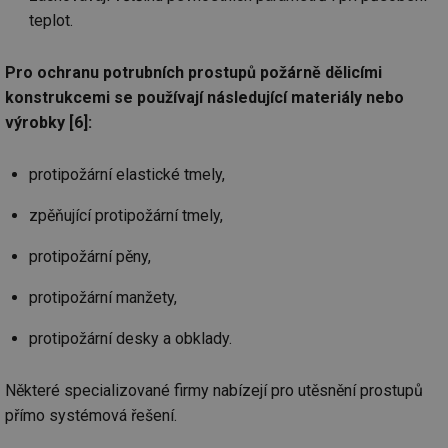
ab
sl
teplot.
ce
pr
poč
Pro ochranu potrubních prostupů požárně dělicími
Ne
žá
konstrukcemi se používají následující materiály nebo
id
in
výrobky [6]:
id
forum.tzb-
1 rok
Te
info.cz
co
po
protipožární elastické tmely,
vy
se
zpěňující protipožární tmely,
_hjIncludedInSessionSample
1 minuta
Te
Hotjar Ltd
59 sekund
co
vetrani.tzb-
protipožární pěny,
na
info.cz
ab
Ho
protipožární manžety,
zd
ná
za
protipožární desky a obklady.
vz
de
de
re
Některé specializované firmy nabízejí pro utěsnění prostupů
we
přímo systémová řešení.
id
voda.tzb-
10 let
Te
info.cz
co