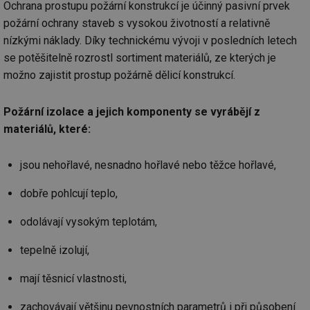
Ochrana prostupu požární konstrukcí je účinný pasivní prvek
mv
2 měsíce 4
Te
Airtable
požární ochrany staveb s vysokou životností a relativně
týdny
co
.tzb-info.cz
po
nízkými náklady. Díky technickému vývoji v posledních letech
sl
se potěšitelně rozrostl sortiment materiálů, ze kterých je
už
int
možno zajistit prostup požárně dělicí konstrukcí.
vý
vl
po
Air
Požární izolace a jejich komponenty se vyrábějí z
us
už
materiálů, které:
pr
int
tě
jsou nehořlavé, nesnadno hořlavé nebo těžce hořlavé,
id
vytapeni.tzb-
10 let
Te
info.cz
co
dobře pohlcují teplo,
po
vy
se
odolávají vysokým teplotám,
id
stavba.tzb-
10 let
Te
info.cz
co
tepelně izolují,
po
vy
se
mají těsnicí vlastnosti,
_hjFirstSeen
29 minut
So
Hotjar Ltd
59 sekund
na
.tzb-info.cz
zachovávají většinu pevnostních parametrů i při působení