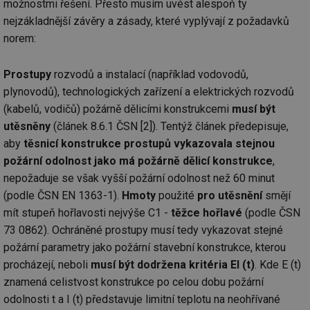
možnostmi řešení. Přesto musím uvést alespoň ty
nejzákladnější závěry a zásady, které vyplývají z požadavků
norem:
Prostupy
rozvodů a instalací (například vodovodů,
plynovodů), technologických zařízení a elektrických rozvodů
(kabelů, vodičů) požárně dělicími konstrukcemi
musí být
utěsněny
(článek 8.6.1 ČSN [2]). Tentýž článek předepisuje,
aby
těsnicí konstrukce prostupů vykazovala stejnou
požární odolnost jako má požárně dělicí konstrukce
,
nepožaduje se však vyšší požární odolnost než 60 minut
(podle ČSN EN 1363-1).
Hmoty
použité
pro utěsnění
smějí
mít stupeň hořlavosti nejvýše C1 -
těžce hořlavé
(podle ČSN
73 0862). Ochráněné prostupy musí tedy vykazovat stejné
požární parametry jako požární stavební konstrukce, kterou
procházejí, neboli
musí být dodržena kritéria EI (t)
. Kde E (t)
znamená celistvost konstrukce po celou dobu požární
odolnosti t a I (t) představuje limitní teplotu na neohřívané