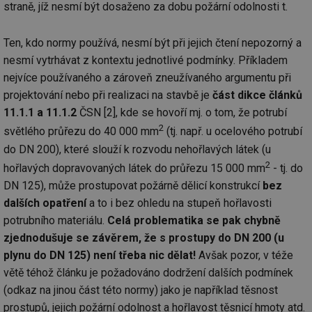
straně, jíž nesmí být dosaženo za dobu požární odolnosti t.
Ten, kdo normy používá, nesmí být při jejich čtení nepozorný a
nesmí vytrhávat z kontextu jednotlivé podmínky. Příkladem
nejvíce používaného a zároveň zneužívaného argumentu při
projektování nebo při realizaci na stavbě je
část dikce článků
11.1.1 a 11.1.2
ČSN [2], kde se hovoří mj. o tom, že potrubí
2
světlého průřezu do 40 000 mm
(tj. např. u ocelového potrubí
do DN 200), které slouží k rozvodu nehořlavých látek (u
2
hořlavých dopravovaných látek do průřezu 15 000 mm
- tj. do
DN 125), může prostupovat požárně dělicí konstrukcí
bez
dalších opatření
a to i bez ohledu na stupeň hořlavosti
potrubního materiálu.
Celá problematika se pak chybně
zjednodušuje se závěrem, že s prostupy do DN 200 (u
plynu do DN 125) není třeba nic dělat!
Avšak pozor, v téže
větě téhož článku je požadováno dodržení dalších podmínek
(odkaz na jinou část této normy) jako je například těsnost
prostupů, jejich požární odolnost a hořlavost těsnicí hmoty atd.