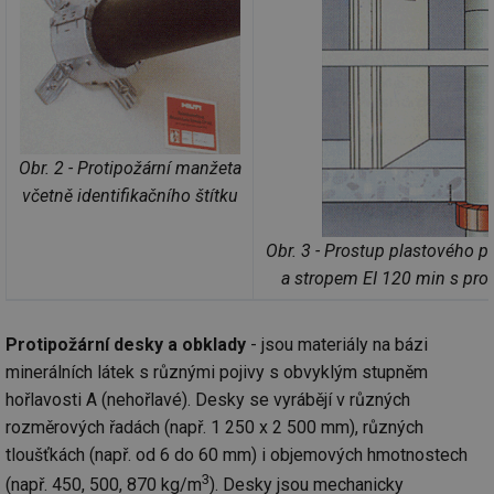
ab
Ho
zd
ná
za
vz
de
de
re
we
Obr. 2 - Protipožární manžeta
_hjIncludedInSessionSample
1 minuta
Te
Hotjar Ltd
59 sekund
co
stavba.tzb-
včetně identifikačního štítku
na
info.cz
ab
Ho
Obr. 3 - Prostup plastového p
zd
ná
a stropem EI 120 min s pro
za
vz
de
de
re
Protipožární desky a obklady
- jsou materiály na bázi
we
minerálních látek s různými pojivy s obvyklým stupněm
id
www.tzb-
10 let
Te
hořlavosti A (nehořlavé). Desky se vyrábějí v různých
info.cz
co
po
rozměrových řadách (např. 1 250 x 2 500 mm), různých
vy
se
tloušťkách (např. od 6 do 60 mm) i objemových hmotnostech
3
(např. 450, 500, 870 kg/m
). Desky jsou mechanicky
id
m.tzb-info.cz
10 let
Te