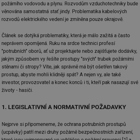
požárního vodovodu a plynu. Rozvodům vzduchotechniky bude
věnována samostatná stať jindy. Problematika kabelových
rozvodů elektrického vedení je zmíněna pouze okrajově.
Článek se dotýká problematiky, která je málo zažitá a často
neprávem opomíjená. Ruku na srdce technici profesí
"potrubních" oborů, ať už projektujete nebo zajišťujete dodávky,
jakým způsobem vy řešíte prostupy "svých" trubek požárními
stěnami či stropy? Víte, jak správně má být ošetřen takový
prostup, abyste mohli klidněji spát? A nejen vy, ale také
investor, provozovatel a konec konců i ti, kteří pak nasazují své
životy - hasiči.
1. LEGISLATIVNÍ A NORMATIVNÍ POŽADAVKY
Nejprve si připomeneme, že ochrana potrubních prostupů
(ucpávky) patří mezi druhy požárně bezpečnostních zařízení,
které jsou vyjmenované ve vyhlášce o požární prevenci [1] a