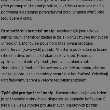
př
přes prostup může kouř pronikat, je většinou relativně malá v
w
po
porovnání s ostatními potenciálními zdroji průniku dýmů jako
Sp
Go
jsou dveře a okna.
da
kó
Po
lz
Protipožární elastické tmely
- nejvhodnější jsou takové,
za
nu
jejichž hlavní chemický základ je ze silikonů (stupeň hořlavosti
be
B nebo C1). Mohou se použít pro utěsňování prostupů
sk
fu
nehořlavých (kovových) potrubí. Vhodným podkladem je běžné
sp
ná
cihelné zdivo, beton, sádrokarton, kov apod. Nesmí se
je
kte
aplikovat na plastová potrubí, hořlavou izolaci a asfalt.
id
Neodolávají působení tlakové vody v místě prostupu, vlhkost
př
úč
snášejí dobře. Jsou chemicky neutrální a kouřotěsné. Odolávají
An
ultrafialovému záření a velkým teplotním rozdílům.
id
energetika.tzb-
10 let
Te
info.cz
co
po
vy
Zpěňující protipožární tmely
- hlavním chemickým základem
se
je zpěňovadlo a akrylátová disperze se stupněm hořlavosti B
_hjIncludedInSessionSample
1 minuta
Te
Hotjar Ltd
nebo C1. Jsou vhodné pro utěsňování plastových potrubí
59 sekund
co
kalkulator.tzb-
na
info.cz