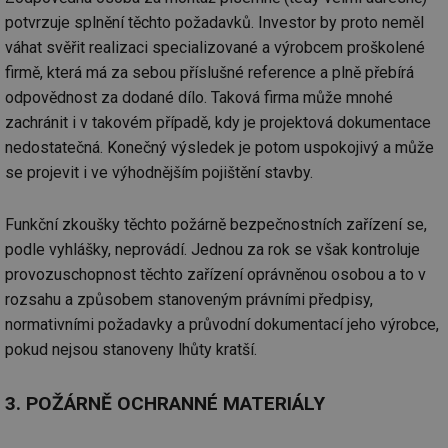
potvrzuje splnění těchto požadavků. Investor by proto neměl
_hjAbsoluteSessionInProgress
29 minut
So
Hotjar Ltd
59 sekund
na
.tzb-info.cz
váhat svěřit realizaci specializované a výrobcem proškolené
ab
sl
firmě, která má za sebou příslušné reference a plně přebírá
ce
pr
odpovědnost za dodané dílo. Taková firma může mnohé
poč
zachránit i v takovém případě, kdy je projektová dokumentace
Ne
žá
nedostatečná. Konečný výsledek je potom uspokojivý a může
id
in
se projevit i ve výhodnějším pojištění stavby.
id
vetrani.tzb-
10 let
Te
info.cz
co
po
Funkční zkoušky těchto požárně bezpečnostních zařízení se,
vy
podle vyhlášky, neprovádí. Jednou za rok se však kontroluje
se
provozuschopnost těchto zařízení oprávněnou osobou a to v
_hjIncludedInSessionSample
1 minuta
Te
Hotjar Ltd
59 sekund
co
elektro.tzb-
rozsahu a způsobem stanoveným právními předpisy,
na
info.cz
ab
normativními požadavky a průvodní dokumentací jeho výrobce,
Ho
zd
pokud nejsou stanoveny lhůty kratší.
ná
za
vz
3. POŽÁRNĚ OCHRANNÉ MATERIÁLY
de
de
re
we