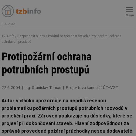
Menu
REKLAMA
TZB-info
/
Bezpečnost budov
/
Požární bezpečnost staveb
/ Protipožární ochrana
potrubních prostupů
Protipožární ochrana
potrubních prostupů
22.6.2004
Ing. Stanislav Toman
Projektová kancelář ÚT+VZT
Autor v článku upozorňuje na nepříliš řešenou
problematiku požárních prostupů potrubních rozvodů v
projekční praxi. Zároveň poukazuje na důsledky, které se
projeví při dokončování staveb. Hlavní zodpovědnost za
správně provedené požární průchodky nesou dodavatelé