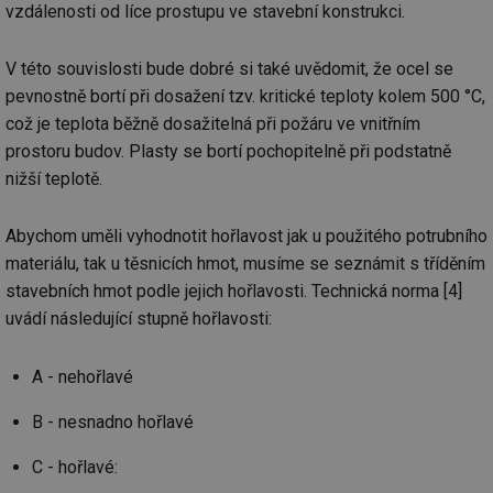
vzdálenosti od líce prostupu ve stavební konstrukci.
V této souvislosti bude dobré si také uvědomit, že ocel se
pevnostně bortí při dosažení tzv. kritické teploty kolem 500 °C,
což je teplota běžně dosažitelná při požáru ve vnitřním
prostoru budov. Plasty se bortí pochopitelně při podstatně
nižší teplotě.
Abychom uměli vyhodnotit hořlavost jak u použitého potrubního
materiálu, tak u těsnicích hmot, musíme se seznámit s tříděním
stavebních hmot podle jejich hořlavosti. Technická norma [4]
uvádí následující stupně hořlavosti:
A - nehořlavé
B - nesnadno hořlavé
C - hořlavé: