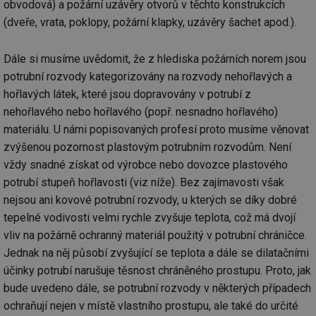
obvodová) a požární uzávěry otvorů v těchto konstrukcích
(dveře, vrata, poklopy, požární klapky, uzávěry šachet apod.).
Dále si musíme uvědomit, že z hlediska požárních norem jsou
potrubní rozvody kategorizovány na rozvody nehořlavých a
hořlavých látek, které jsou dopravovány v potrubí z
nehořlavého nebo hořlavého (popř. nesnadno hořlavého)
materiálu. U námi popisovaných profesí proto musíme věnovat
zvýšenou pozornost plastovým potrubním rozvodům. Není
vždy snadné získat od výrobce nebo dovozce plastového
potrubí stupeň hořlavosti (viz níže). Bez zajímavosti však
nejsou ani kovové potrubní rozvody, u kterých se díky dobré
tepelné vodivosti velmi rychle zvyšuje teplota, což má dvojí
vliv na požárně ochranný materiál použitý v potrubní chráničce.
Jednak na něj působí zvyšující se teplota a dále se dilatačními
účinky potrubí narušuje těsnost chráněného prostupu. Proto, jak
bude uvedeno dále, se potrubní rozvody v některých případech
ochraňují nejen v místě vlastního prostupu, ale také do určité