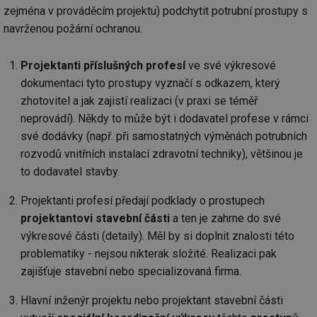
zejména v prováděcím projektu) podchytit potrubní prostupy s
navrženou požární ochranou.
Projektanti příslušných profesí
ve své výkresové
dokumentaci tyto prostupy vyznačí s odkazem, který
zhotovitel a jak zajistí realizaci (v praxi se téměř
neprovádí). Někdy to může být i dodavatel profese v rámci
své dodávky (např. při samostatných výměnách potrubních
rozvodů vnitřních instalací zdravotní techniky), většinou je
to dodavatel stavby.
Projektanti profesí předají podklady o prostupech
projektantovi stavební části
a ten je zahrne do své
výkresové části (detaily). Měl by si doplnit znalosti této
problematiky - nejsou nikterak složité. Realizaci pak
zajišťuje stavební nebo specializovaná firma.
Hlavní inženýr projektu nebo projektant stavební části