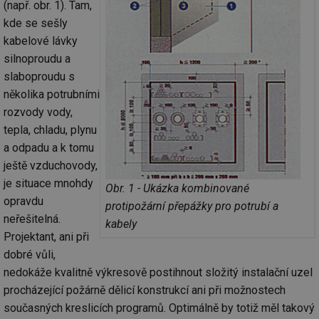
(např. obr. 1). Tam,
kde se sešly
kabelové lávky
silnoproudu a
slaboproudu s
několika potrubními
rozvody vody,
tepla, chladu, plynu
a odpadu a k tomu
ještě vzduchovody,
je situace mnohdy
Obr. 1 - Ukázka kombinované
opravdu
protipožární přepážky pro potrubí a
neřešitelná.
kabely
Projektant, ani při
dobré vůli,
nedokáže kvalitně výkresově postihnout složitý instalační uzel
procházející požárně dělicí konstrukcí ani při možnostech
současných kreslicích programů. Optimálně by totiž měl takový