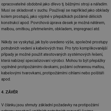
co
opracovatelné obdobně jako dřevo tj. běžnými stroji a nářadím.
po
vy
Musí se skladovat v suchu. Používají se například jako obklady
se
kolem prostupů, jako výplně v přepážkách požárně dělicích
_hjIncludedInSessionSample
1 minuta
Te
Hotjar Ltd
59 sekund
co
konstrukcí apod. Povrchová úprava desek je možná nátěrem,
www.tzb-
na
info.cz
malbou, omítkou, přetmelením, obkladem, impregnací atd.
ab
Ho
zd
ná
Někdy se vyskytují, jak bylo uvedeno výše, společné prostupy
za
vz
potrubních vedení a kabelových tras. Pro tyto komplikovanější
de
de
případy je možné použít atestovaných systémových řešení,
re
která nabízejí specializovaní výrobci. Mohou to být přepážky
we
vyplněné protipožárními deskami, požární ochrannou maltou,
id
mojefirma.tzb-
1 rok
Te
info.cz
co
kabelovými tvarovkami, protipožárními cihlami nebo polštáři
po
vy
apod.
se
_hjIncludedInSessionSample
2 minuty
Te
Hotjar Ltd
4. ZÁVĚR
co
forum.tzb-
na
info.cz
ab
Ho
V článku jsou shrnuty základní požadavky na protipožární
zd
ná