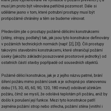
musí jim proto být věnována patřičná pozornost. Dále si
uděláme jasno v tom, které potrubní prostupy musí být
protipožárně chráněny a těm se budeme věnovat.
Především jde o prostupy požárně dělicími konstrukcemi
(stěny, stropy, podlahy) tak, jak jsou tyto konstrukce definovány
v požárních technických normách (např. [2], [3]). Čili prostupy
takovými stavebními konstrukcemi, které ohraničují požární
úseky (jakožto základní posuzované prostorové jednotky) od
ostatních částí stavby popřípadě od sousedních objektů.
Požárně dělicí konstrukce, jak je z jejího názvu patrné, brání
šíření požáru mimo požární úsek a je schopná po stanovenou
dobu (15, 30, 45, 60, 90, 120, 180 minut) odolávat účinkům
požáru, čímž se myslí, že odolává teplotám při požáru, aniž by
došlo k porušení její funkce. Mezi tyto konstrukce patří
zejména požární strop nebo střecha, požární stěna (vnitřní i