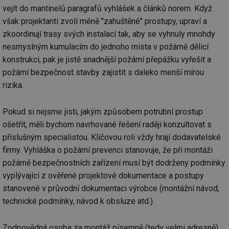
vejít do mantinelů paragrafů vyhlášek a článků norem. Když
však projektanti zvolí méně "zahuštěné" prostupy, upraví a
Nezbytně nutné soubory
Výkonové soubory
zkoordinují trasy svých instalací tak, aby se vyhnuly mnohdy
Soubory cílení
Funkční soubory
nesmyslným kumulacím do jednoho místa v požárně dělicí
Nezařazené soubory
konstrukci, pak je jistě snadnější požární přepážku vyřešit a
požární bezpečnost stavby zajistit s daleko menší mírou
Nezbytně nutné soubory cookie umožňují základní
rizika.
funkce webových stránek, jako je přihlášení
uživatele a správa účtu. Webové stránky nelze bez
nezbytně nutných souborů cookie správně používat.
Pokud si nejsme jisti, jakým způsobem potrubní prostup
Provider
/
Název
Vyprší
Po
ošetřit, měli bychom navrhované řešení raději konzultovat s
Doména
příslušným specialistou. Klíčovou roli vždy hrají dodavatelské
g_state
.forum.tzb-
Zavřením
Sl
info.cz
prohlížeče
př
firmy. Vyhláška o požární prevenci stanovuje, že při montáži
po
požárně bezpečnostních zařízení musí být dodrženy podmínky
g_csrf_token
.forum.tzb-
Zavřením
Sl
vyplývající z ověřené projektové dokumentace a postupy
info.cz
prohlížeče
př
po
stanovené v průvodní dokumentaci výrobce (montážní návod,
id
konference.tzb-
1 rok
Te
technické podmínky, návod k obsluze atd.).
info.cz
co
po
vy
se
Zodpovědná osoba za montáž písemně (tedy velmi adresně)