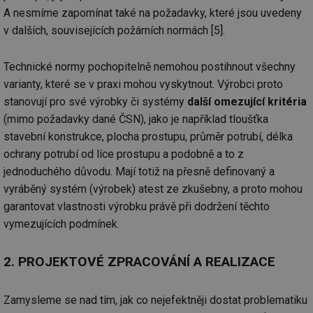
A nesmíme zapomínat také na požadavky, které jsou uvedeny
v dalších, souvisejících požárních normách [5].
Technické normy pochopitelně nemohou postihnout všechny
varianty, které se v praxi mohou vyskytnout. Výrobci proto
stanovují pro své výrobky či systémy
další omezující kritéria
(mimo požadavky dané ČSN), jako je například tloušťka
stavební konstrukce, plocha prostupu, průměr potrubí, délka
ochrany potrubí od líce prostupu a podobně a to z
jednoduchého důvodu. Mají totiž na přesně definovaný a
vyráběný systém (výrobek) atest ze zkušebny, a proto mohou
garantovat vlastnosti výrobku právě při dodržení těchto
vymezujících podmínek.
2. PROJEKTOVÉ ZPRACOVÁNÍ A REALIZACE
Zamysleme se nad tím, jak co nejefektněji dostat problematiku