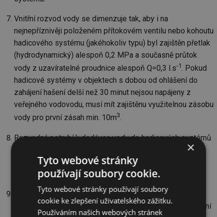
Vnitřní rozvod vody se dimenzuje tak, aby i na
nejnepříznivěji položeném přítokovém ventilu nebo kohoutu
hadicového systému (jakéhokoliv typu) byl zajištěn přetlak
(hydrodynamický) alespoň 0,2 MPa a současně průtok
-1
vody z uzavíratelné proudnice alespoň Q=0,3 l.s
. Pokud
hadicové systémy v objektech s dobou od ohlášení do
zahájení hašení delší než 30 minut nejsou napájeny z
veřejného vodovodu, musí mít zajištěnu využitelnou zásobu
3
vody pro první zásah min. 10m
.
Rozvodná potrubí k dodávce vody do hadicových systémů
×
mohou být provedena i z hořlavých hmot a pokud jsou
Tyto webové stránky
trvale zavodněna, mohou volně (bez další ochrany)
používají soubory cookie.
procházet také prostory s požárním rizikem.
Tyto webové stránky používají soubory
Z nehořlavých hmot však musí být provedeny potrubní
cookie ke zlepšení uživatelského zážitku.
rozvody v objektech s pravděpodobnou dobou od ohlášení
Používáním našich webových stránek