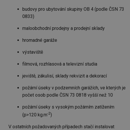
budovy pro ubytování skupiny OB 4 (podle ČSN 73
0833)
maloobchodní prodejny a prodejní sklady
hromadné garáže
výstaviště
filmová, rozhlasová a televizní studia
jeviště, zákulisí, sklady rekvizit a dekorací
požární úseky v podzemních garážích, ve kterých je
počet osob podle ČSN 73 0818 vyšší než 10
požární úseky s vysokým požárním zatížením
-2
(p>120 kg.m
)
V ostatních požadovaných případech stačí instalovat