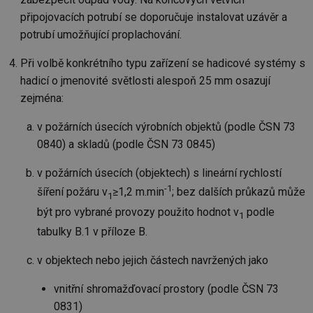
připojovacích potrubí se doporučuje instalovat uzávěr a
potrubí umožňující proplachování.
Při volbě konkrétního typu zařízení se hadicové systémy s
hadicí o jmenovité světlosti alespoň 25 mm osazují
zejména:
v požárních úsecích výrobních objektů (podle ČSN 73
0840) a skladů (podle ČSN 73 0845)
v požárních úsecích (objektech) s lineární rychlostí
-1
šíření požáru v
≥1,2 m.min
; bez dalších průkazů může
1
být pro vybrané provozy použito hodnot v
podle
1
tabulky B.1 v příloze B.
v objektech nebo jejich částech navržených jako
vnitřní shromažďovací prostory (podle ČSN 73
0831)