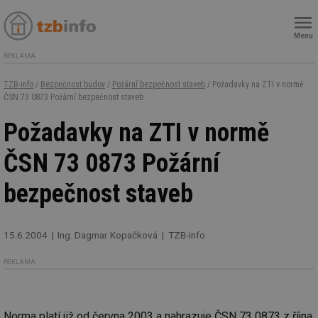
Menu
REKLAMA
TZB-info
/
Bezpečnost budov
/
Požární bezpečnost staveb
/ Požadavky na ZTI v normě
ČSN 73 0873 Požární bezpečnost staveb
Požadavky na ZTI v normě
ČSN 73 0873 Požární
bezpečnost staveb
15.6.2004
Ing. Dagmar Kopačková
TZB-info
REKLAMA
Norma platí již od června 2003 a nahrazuje ČSN 73 0873 z října