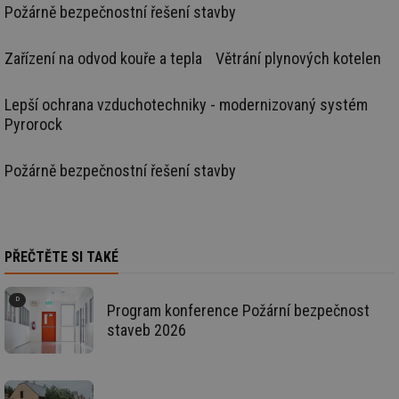
Požárně bezpečnostní řešení stavby
kt
spr
da
co
Zařízení na odvod kouře a tepla
Větrání plynových kotelen
ná
we
__cf_bm
29 minut
Te
Cloudflare Inc.
Lepší ochrana vzduchotechniky - modernizovaný systém
59 sekund
co
.vimeo.com
Pyrorock
po
ro
li
To
Požárně bezpečnostní řešení stavby
př
by
po
zp
po
we
st
PŘEČTĚTE SI TAKÉ
sid
forum.tzb-
1 rok
To
info.cz
bě
so
Program konference Požární bezpečnost
al
na
staveb 2026
so
re
pr
po
sp