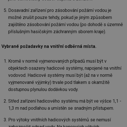
Dosavadní zařízení pro zásobování požární vodou je
možné zrušit pouze tehdy, pokud je jiným způsobem
zajištěno zásobování požární vodou (po dohodě s územně
příslušným hasičským záchranným sborem kraje).
Vybrané požadavky na vnitřní odběrná místa.
Kromě v normě vyjmenovaných případů musí být v
objektech osazeny hadicové systémy, napojené na vnitřní
vodovod. Hadicové systémy musí být (až na v normě
vyjmenované výjimky) trvale pod tlakem s okamžitě
dostupnou plynulou dodávkou vody.
Střed zařízení hadicového systému má být ve výšce 1,1 -
1,3 m nad podlahou a umístěn se snadným přístupem.
Pro výtoky vnitřních hadicových systémů se nemusí
zabezpečit odpad vody. Na koncových větvích