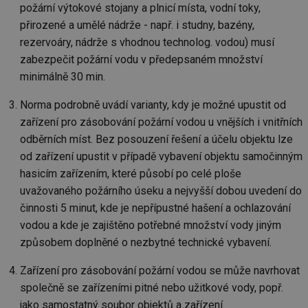
požární výtokové stojany a plnicí místa, vodní toky,
přirozené a umělé nádrže - např. i studny, bazény,
rezervoáry, nádrže s vhodnou technolog. vodou) musí
zabezpečit požární vodu v předepsaném množství
minimálně 30 min.
Norma podrobně uvádí varianty, kdy je možné upustit od
zařízení pro zásobování požární vodou u vnějších i vnitřních
odběrních míst. Bez posouzení řešení a účelu objektu lze
od zařízení upustit v případě vybavení objektu samočinným
hasicím zařízením, které působí po celé ploše
uvažovaného požárního úseku a nejvyšší dobou uvedení do
činnosti 5 minut, kde je nepřípustné hašení a ochlazování
vodou a kde je zajištěno potřebné množství vody jiným
způsobem doplněné o nezbytné technické vybavení.
Zařízení pro zásobování požární vodou se může navrhovat
společně se zařízeními pitné nebo užitkové vody, popř.
jako samostatný soubor objektů a zařízení.