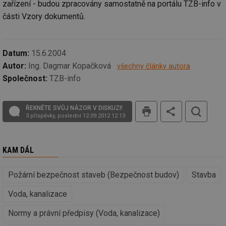
zařízení - budou zpracovány samostatně na portálu TZB-info v
re
we
části Vzory dokumentů.
_dc_gtm_UA-5901706-1
.tzb-info.cz
58 sekund
Te
co
př
w
Datum:
15.6.2004
po
Sp
Autor:
Ing. Dagmar Kopačková
všechny články autora
Go
da
Společnost:
TZB-info
kó
Po
lz
za
tisk
ŘEKNĚTE SVŮJ NÁZOR V DISKUZI!
nu
3 příspěvky, poslední 12.09.2012 12:13
be
sk
fu
sp
ná
KAM DÁL
je
kte
id
Požární bezpečnost staveb (Bezpečnost budov)
Stavba
př
úč
An
Voda, kanalizace
id
energetika.tzb-
10 let
Te
info.cz
co
Normy a právní předpisy (Voda, kanalizace)
po
vy