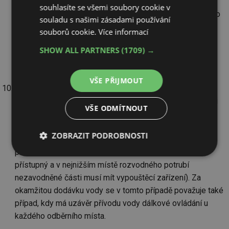
do začátku hašení větší než 15 minut nebo když kromě
souhlasíte se všemi soubory cookie v
zásobování vnitřních odběrních míst slouží současně i pro
souladu s našimi zásadami používání
zásobování požární vodou skrápěcích systémů, případně
souborů cookie.
Více informací
vodních clon, při větší výšce objektu než 45 metrů a v
SHOW ALL PARTNERS
(1709) →
0,5
požárních úsecích, kde je a.p
>7,5 (nevýrobní objekty)
0,5
p
>7,5 (výrobní a skladové objekty).
VŠE PŘIJMOUT
Zavodněné hadicové systémy musí být chráněny před
mrazem. V požárních úsecích, které nejsou chráněny proti
VŠE ODMÍTNOUT
zamrznutí, se mohou hadicové systémy osadit na
nezavodněná potrubí (uzávěr přívodu vody do
ZOBRAZIT PODROBNOSTI
nezavodněného potrubí však musí být vždy umístěn v
prostoru chráněném proti zamrznutí, musí být snadno
Nezbytně
Výkonové
Soubory
přístupný a v nejnižším místě rozvodného potrubí
nutné
soubory
cílení
soubory
nezavodněné části musí mít vypouštěcí zařízení). Za
okamžitou dodávku vody se v tomto případě považuje také
případ, kdy má uzávěr přívodu vody dálkové ovládání u
Funkční soubory
Nezařazené
každého odběrního místa.
soubory