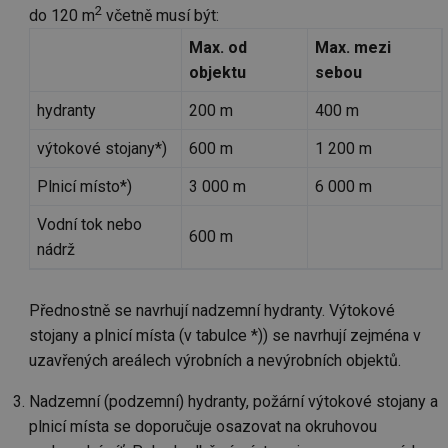
2
vz
do 120 m
včetně musí být:
de
de
Max. od
Max. mezi
re
we
objektu
sebou
mv
2 měsíce 4
Te
Airtable
hydranty
200 m
400 m
týdny
co
.tzb-info.cz
po
sl
výtokové stojany*)
600 m
1 200 m
už
int
vý
Plnicí místo*)
3 000 m
6 000 m
vl
po
Air
Vodní tok nebo
600 m
us
nádrž
už
pr
int
tě
Přednostně se navrhují nadzemní hydranty. Výtokové
id
vytapeni.tzb-
10 let
Te
stojany a plnicí místa (v tabulce *)) se navrhují zejména v
info.cz
co
po
uzavřených areálech výrobních a nevýrobních objektů.
vy
se
Nadzemní (podzemní) hydranty, požární výtokové stojany a
id
stavba.tzb-
10 let
Te
info.cz
co
plnicí místa se doporučuje osazovat na okruhovou
po