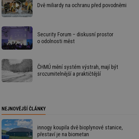
rel
Dvě miliardy na ochranu před povodněmi
_hjIncludedInSessionSample
1 minuta
Te
Hotjar Ltd
59 sekund
co
energetika.tzb-
na
info.cz
ab
Ho
zd
Security Forum – diskusní prostor
ná
za
o odolnosti měst
vz
de
de
re
we
ČHMÚ mění systém výstrah, mají být
_hjIncludedInSessionSample
1 minuta
Te
Hotjar Ltd
srozumitelnější a praktičtější
59 sekund
co
stavba.tzb-
na
info.cz
ab
Ho
zd
ná
za
vz
NEJNOVĚJŠÍ ČLÁNKY
de
de
re
we
innogy koupila dvě bioplynové stanice,
id
www.tzb-
10 let
Te
přestaví je na biometan
info.cz
co