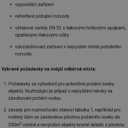
id
konference.tzb-
1 rok
Te
vypouštěcí zařízení
info.cz
co
po
vy
nehořlavé potrubní rozvody
se
_hjAbsoluteSessionInProgress
29 minut
So
Hotjar Ltd
výtokové ventily DN 52 s tlakovými hrdlovými spojkami,
59 sekund
na
.tzb-info.cz
opatřenými tlakovými víčky
ab
sl
ce
odvzdušňovací zařízení v nejvyšším místě potrubního
pr
poč
rozvodu
Ne
žá
id
in
Vybrané požadavky na vnější odběrná místa:
id
vetrani.tzb-
10 let
Te
info.cz
co
po
Požadavky se vyhodnotí pro jednotlivé požární úseky
vy
objektů. Rozhodující je případ s nejvyššími nároky na
se
zásobování požární vodou.
_hjIncludedInSessionSample
1 minuta
Te
Hotjar Ltd
59 sekund
co
elektro.tzb-
na
info.cz
zásady pro rozmísťování stanoví tabulka 1, například pro
ab
Ho
rodinný dům se zastavěnou plochou požárního úseku do
zd
2
ná
200m
včetně a nevýrobní objekty kromě skladů s plochou
za