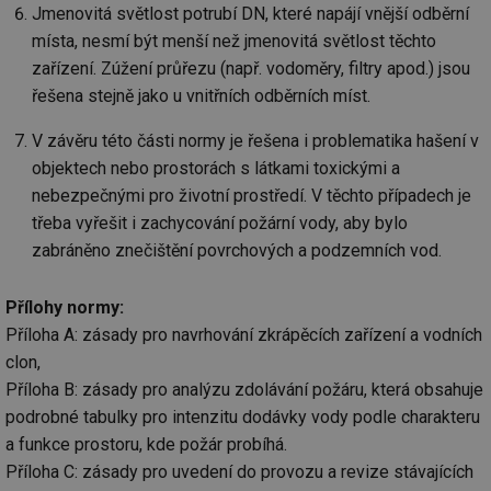
re
Jmenovitá světlost potrubí DN, které napájí vnější odběrní
we
místa, nesmí být menší než jmenovitá světlost těchto
id
voda.tzb-
10 let
Te
zařízení. Zúžení průřezu (např. vodoměry, filtry apod.) jsou
info.cz
co
po
řešena stejně jako u vnitřních odběrních míst.
vy
se
V závěru této části normy je řešena i problematika hašení v
id
kalkulator.tzb-
1 rok
Te
info.cz
co
objektech nebo prostorách s látkami toxickými a
po
vy
nebezpečnými pro životní prostředí. V těchto případech je
se
třeba vyřešit i zachycování požární vody, aby bylo
id
oze.tzb-info.cz
10 let
Te
zabráněno znečištění povrchových a podzemních vod.
co
po
vy
se
Přílohy normy:
_hjIncludedInSessionSample
1 minuta
Te
Hotjar Ltd
Příloha A: zásady pro navrhování zkrápěcích zařízení a vodních
59 sekund
co
oze.tzb-info.cz
clon,
na
ab
Příloha B: zásady pro analýzu zdolávání požáru, která obsahuje
Ho
zd
podrobné tabulky pro intenzitu dodávky vody podle charakteru
ná
za
a funkce prostoru, kde požár probíhá.
vz
de
Příloha C: zásady pro uvedení do provozu a revize stávajících
de