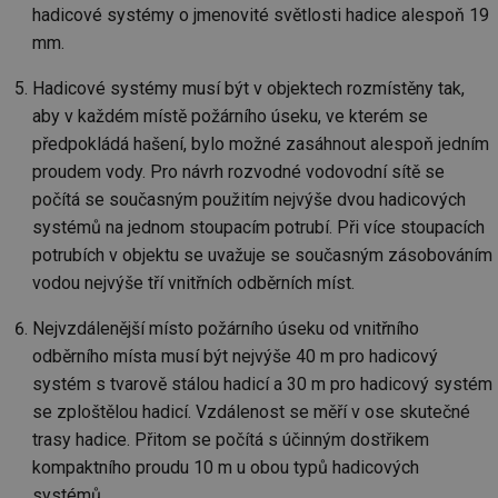
hadicové systémy o jmenovité světlosti hadice alespoň 19
mm.
Hadicové systémy musí být v objektech rozmístěny tak,
aby v každém místě požárního úseku, ve kterém se
předpokládá hašení, bylo možné zasáhnout alespoň jedním
proudem vody. Pro návrh rozvodné vodovodní sítě se
počítá se současným použitím nejvýše dvou hadicových
systémů na jednom stoupacím potrubí. Při více stoupacích
potrubích v objektu se uvažuje se současným zásobováním
vodou nejvýše tří vnitřních odběrních míst.
Nejvzdálenější místo požárního úseku od vnitřního
odběrního místa musí být nejvýše 40 m pro hadicový
systém s tvarově stálou hadicí a 30 m pro hadicový systém
se zploštělou hadicí. Vzdálenost se měří v ose skutečné
trasy hadice. Přitom se počítá s účinným dostřikem
kompaktního proudu 10 m u obou typů hadicových
systémů.