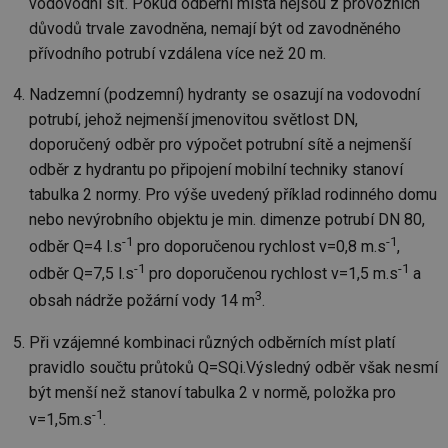
vy
vodovodní síť. Pokud odběrní místa nejsou z provozních
se
důvodů trvale zavodněna, nemají být od zavodněného
_hjFirstSeen
29 minut
So
Hotjar Ltd
přívodního potrubí vzdálena více než 20 m.
59 sekund
na
.tzb-info.cz
ab
sl
Nadzemní (podzemní) hydranty se osazují na vodovodní
ce
pr
potrubí, jehož nejmenší jmenovitou světlost DN,
poč
Ne
doporučený odběr pro výpočet potrubní sítě a nejmenší
žá
odběr z hydrantu po připojení mobilní techniky stanoví
id
in
tabulka 2 normy. Pro výše uvedený příklad rodinného domu
id
forum.tzb-
1 rok
Te
nebo nevýrobního objektu je min. dimenze potrubí DN 80,
info.cz
co
po
-1
-1
odběr Q=4 l.s
pro doporučenou rychlost v=0,8 m.s
,
vy
-1
-1
se
odběr Q=7,5 l.s
pro doporučenou rychlost v=1,5 m.s
a
3
_hjIncludedInSessionSample
1 minuta
Te
Hotjar Ltd
obsah nádrže požární vody 14 m
.
59 sekund
co
vetrani.tzb-
na
info.cz
ab
Při vzájemné kombinaci různých odběrních míst platí
Ho
pravidlo součtu průtoků Q=SQi.Výsledný odběr však nesmí
zd
ná
být menší než stanoví tabulka 2 v normě, položka pro
za
vz
-1
v=1,5m.s
.
de
de