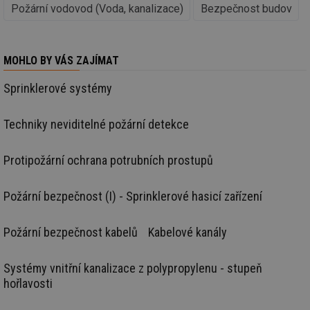
se
Požární vodovod (Voda, kanalizace)
Bezpečnost budov
_hjIncludedInSessionSample
1 minuta
Te
Hotjar Ltd
59 sekund
co
kalkulator.tzb-
na
info.cz
ab
MOHLO BY VÁS ZAJÍMAT
Ho
zd
ná
Sprinklerové systémy
za
vz
de
Techniky neviditelné požární detekce
de
re
we
Protipožární ochrana potrubních prostupů
_hjIncludedInSessionSample
1 minuta
Te
Hotjar Ltd
59 sekund
co
voda.tzb-
na
info.cz
ab
Požární bezpečnost (I) - Sprinklerové hasicí zařízení
Ho
zd
ná
Požární bezpečnost kabelů
Kabelové kanály
za
vz
de
de
Systémy vnitřní kanalizace z polypropylenu - stupeň
re
we
hořlavosti
__gfp_64b
1 rok
Je
Gemius
so
.tzb-info.cz