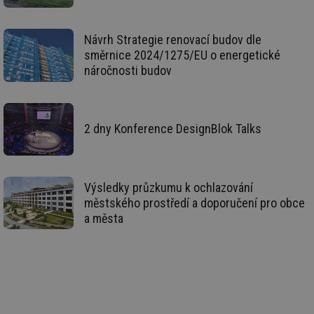
po
vy
se
Návrh Strategie renovací budov dle
id
m.tzb-info.cz
10 let
Te
co
směrnice 2024/1275/EU o energetické
po
náročnosti budov
vy
se
_hjIncludedInSessionSample
1 minuta
Te
Hotjar Ltd
59 sekund
co
www.tzb-
na
info.cz
2 dny Konference DesignBlok Talks
ab
Ho
zd
ná
za
vz
Výsledky průzkumu k ochlazování
de
de
městského prostředí a doporučení pro obce
re
a města
we
id
mojefirma.tzb-
1 rok
Te
info.cz
co
po
vy
se
_hjIncludedInSessionSample
2 minuty
Te
Hotjar Ltd
co
forum.tzb-