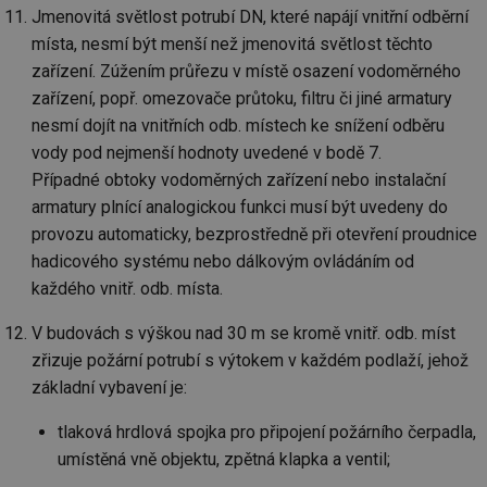
Jmenovitá světlost potrubí DN, které napájí vnitřní odběrní
místa, nesmí být menší než jmenovitá světlost těchto
zařízení. Zúžením průřezu v místě osazení vodoměrného
zařízení, popř. omezovače průtoku, filtru či jiné armatury
nesmí dojít na vnitřních odb. místech ke snížení odběru
Nezbytně nutné soubory
Výkonové soubory
vody pod nejmenší hodnoty uvedené v bodě 7.
Soubory cílení
Funkční soubory
Případné obtoky vodoměrných zařízení nebo instalační
Nezařazené soubory
armatury plnící analogickou funkci musí být uvedeny do
provozu automaticky, bezprostředně při otevření proudnice
Nezbytně nutné soubory cookie umožňují základní
funkce webových stránek, jako je přihlášení
hadicového systému nebo dálkovým ovládáním od
uživatele a správa účtu. Webové stránky nelze bez
každého vnitř. odb. místa.
nezbytně nutných souborů cookie správně používat.
Provider
/
V budovách s výškou nad 30 m se kromě vnitř. odb. míst
Název
Vyprší
Po
Doména
zřizuje požární potrubí s výtokem v každém podlaží, jehož
g_state
.forum.tzb-
Zavřením
Sl
základní vybavení je:
info.cz
prohlížeče
př
po
tlaková hrdlová spojka pro připojení požárního čerpadla,
g_csrf_token
.forum.tzb-
Zavřením
Sl
info.cz
prohlížeče
př
umístěná vně objektu, zpětná klapka a ventil;
po