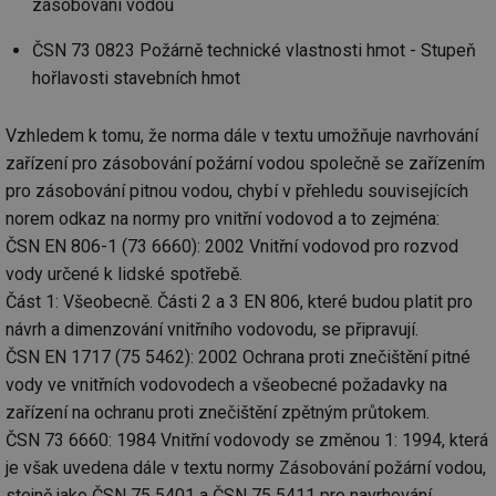
zásobování vodou
ČSN 73 0823 Požárně technické vlastnosti hmot - Stupeň
hořlavosti stavebních hmot
Vzhledem k tomu, že norma dále v textu umožňuje navrhování
zařízení pro zásobování požární vodou společně se zařízením
pro zásobování pitnou vodou, chybí v přehledu souvisejících
norem odkaz na normy pro vnitřní vodovod a to zejména:
ČSN EN 806-1 (73 6660): 2002 Vnitřní vodovod pro rozvod
vody určené k lidské spotřebě.
Část 1: Všeobecně. Části 2 a 3 EN 806, které budou platit pro
návrh a dimenzování vnitřního vodovodu, se připravují.
ČSN EN 1717 (75 5462): 2002 Ochrana proti znečištění pitné
vody ve vnitřních vodovodech a všeobecné požadavky na
zařízení na ochranu proti znečištění zpětným průtokem.
ČSN 73 6660: 1984 Vnitřní vodovody se změnou 1: 1994, která
je však uvedena dále v textu normy Zásobování požární vodou,
stejně jako ČSN 75 5401 a ČSN 75 5411 pro navrhování