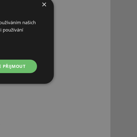
×
Používáním našich
i používání
E PŘIJMOUT
Nezařazené
soubory
řazené soubory