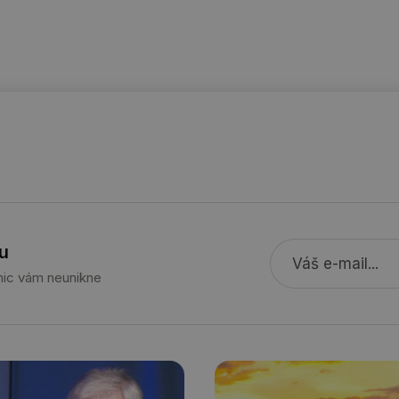
vytapeni.tzb-
10 let
Tento soubor cookie se používá k vytváře
info.cz
stavba.tzb-
10 let
Tento soubor cookie se používá k vytváře
info.cz
29 minut
Soubor cookie je nastaven tak, aby Hotj
Hotjar Ltd
59 sekund
začátek cesty uživatele pro celkový počet
.tzb-info.cz
žádné identifikovatelné informace.
forum.tzb-
1 rok
Tento soubor cookie se používá k vytváře
info.cz
onSample
1 minuta
Tento soubor cookie je nastaven tak, aby
Hotjar Ltd
59 sekund
o tom, zda je tento návštěvník zahrnut d
vetrani.tzb-
definovaného denním limitem relace va
info.cz
voda.tzb-
10 let
Tento soubor cookie se používá k vytváře
u
info.cz
 nic vám neunikne
kalkulator.tzb-
1 rok
Tento soubor cookie se používá k vytváře
info.cz
oze.tzb-info.cz
10 let
Tento soubor cookie se používá k vytváře
onSample
1 minuta
Tento soubor cookie je nastaven tak, aby
Hotjar Ltd
59 sekund
o tom, zda je tento návštěvník zahrnut d
oze.tzb-info.cz
definovaného denním limitem relace va
6-1
.tzb-info.cz
58 sekund
Tento soubor cookie je přidružen k web