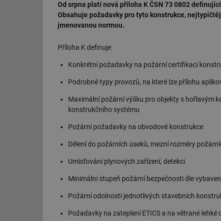
Od srpna platí nová příloha K ČSN 73 0802 definují
Obsahuje požadavky pro tyto konstrukce, nejtypičtěji
jmenovanou normou.
Příloha K definuje:
Konkrétní požadavky na požární certifikaci konst
Podrobně typy provozů, na které lze přílohu apliko
Maximální požární výšku pro objekty s hořlavým 
konstrukčního systému
Požární požadavky na obvodové konstrukce
Dělení do požárních úseků, mezní rozměry požárníc
Umísťování plynových zařízení, detekci
Minimální stupeň požární bezpečnosti dle vybaven
Požární odolnosti jednotlivých stavebních konstruk
Požadavky na zateplení ETICS a na větrané lehké