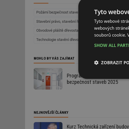
Tyto webové
Požární bezpečnost staveb (Bezpečnost budov)
Hrubá
Tyto webové strán
Stavební právo, stavební řízení a stavební zákony
Dřev
webových stránek
Obvodové pláště dřevostaveb (Dřevostavby)
Vlastnost
souborů cookie.
Technologie stavění dřevostaveb (Dřevostavby)
Bezpe
SHOW ALL PAR
MOHLO BY VÁS ZAJÍMAT
ZOBRAZIT P
Program konference Požární
Nezbytně nutn
bezpečnost staveb 2025
soubory
NEJNOVĚJŠÍ ČLÁNKY
Nezbytně nutn
Kurz Technická zařízení budov