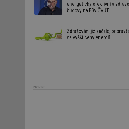
energeticky efektivní a zdrav
Nezbytně nutné soubo
budovy na FSv ČVUT
stránky nelze bez ne
Název
Zdražování již začalo, připravt
g_state
na vyšší ceny energií
g_csrf_token
id
_hjAbsoluteSession
id
REKLAMA
_hjIncludedInSessi
mv