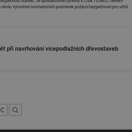
 bezpečnost staveb. Je spoluautorem přílohy K ČSN 73 0802, členem
 úkolu Vytvoření normativních podmínek požární bezpečnosti pro větší
dět při navrhování vícepodlažních dřevostaveb
tisk
hledat