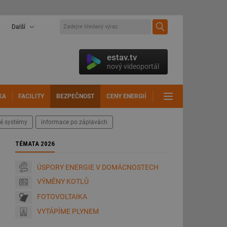
Další
estav.tv
nový videoportál
KA
FACILITY
BEZPEČNOST
CENY ENERGIÍ
DALŠÍ
é systémy
informace po záplavách
TÉMATA 2026
ÚSPORY ENERGIE V DOMÁCNOSTECH
VÝMĚNY KOTLŮ
FOTOVOLTAIKA
VYTÁPÍME PLYNEM