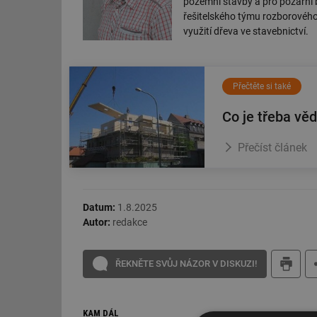
pozemní stavby a pro požární
řešitelského týmu rozborového
využití dřeva ve stavebnictví.
Přečtěte si také
Co je třeba vě
Přečíst článek
Datum:
1.8.2025
Autor:
redakce
ŘEKNĚTE SVŮJ NÁZOR V DISKUZI!
KAM DÁL