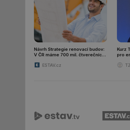
id
_hjIncludedInSessi
Návrh Strategie renovací budov:
Kurz 
V ČR máme 700 mil. čtverečních
pro e
_hjIncludedInSessi
metrů podlahové plochy v
a zdr
ESTAV.cz
TZ
budovách
__gfp_64b
__cf_bm
sid
_hjIncludedInSessi