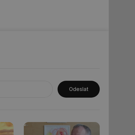
ní session uživatele
ní session uživatele
ar mohl sledovat
 relací. Neobsahuje
ní session uživatele
 informoval Hotjar
o vzorkování dat
šeho webu
ní session uživatele
Odeslat
ní session uživatele
ní session uživatele
 informoval Hotjar
o vzorkování dat
šeho webu
ům používajícím