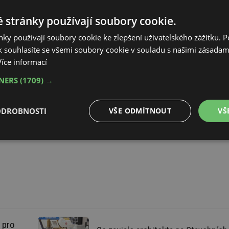
 stránky používají soubory cookie.
 stavba
Dřevěné konstrukce (Hrubá stavba)
Stavba
ky používají soubory cookie ke zlepšení uživatelského zážitku. 
ostavby
Nosné systémy dřevostaveb (Dřevostavby)
 souhlasíte se všemi soubory cookie v souladu s našimi zásadam
i dřevostaveb (Dřevostavby)
Více informací
čnost budov
Elektrická požární signalizace (Bezpečnost budov)
TNERS
(1709) →
ODROBNOSTI
VŠE ODMÍTNOUT
VŠ
é
Výkonové
Soubory cílení
Funkční soubory
soubory
é soubory
Výkonové soubory
Soubory cílení
Funkční soubory
Neza
 pro