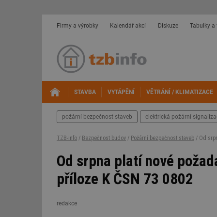
Firmy a výrobky
Kalendář akcí
Diskuze
Tabulky a
STAVBA
VYTÁPĚNÍ
VĚTRÁNÍ / KLIMATIZACE
požární bezpečnost staveb
elektrická požární signaliz
TZB-info
/
Bezpečnost budov
/
Požární bezpečnost staveb
/ Od srpn
Od srpna platí nové požad
příloze K ČSN 73 0802
redakce