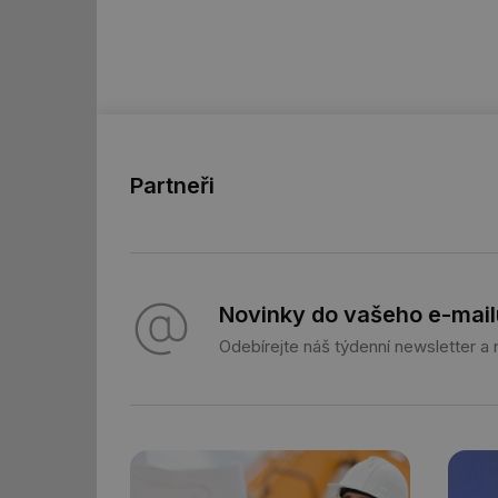
id
id
_hjFirstSeen
Partneři
id
_hjIncludedInSessi
id
Novinky do vašeho e-mail
Odebírejte náš týdenní newsletter a
id
id
_hjIncludedInSessi
_dc_gtm_UA-590170