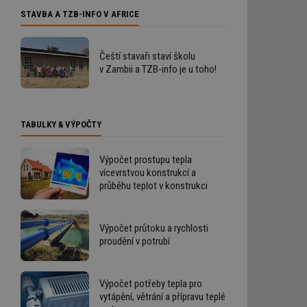
STAVBA A TZB-INFO V AFRICE
Čeští stavaři staví školu
v Zambii a TZB-info je u toho!
TABULKY & VÝPOČTY
Výpočet prostupu tepla
vícevrstvou konstrukcí a
průběhu teplot v konstrukci
Výpočet průtoku a rychlosti
proudění v potrubí
Výpočet potřeby tepla pro
vytápění, větrání a přípravu teplé