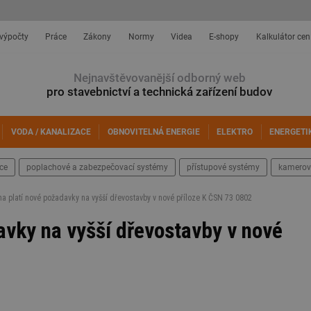
 výpočty
Práce
Zákony
Normy
Videa
E-shopy
Kalkulátor cen
Nejnavštěvovanější odborný web
pro stavebnictví a technická zařízení budov
VODA / KANALIZACE
OBNOVITELNÁ ENERGIE
ELEKTRO
ENERGETI
ace
poplachové a zabezpečovací systémy
přístupové systémy
kamerov
a platí nové požadavky na vyšší dřevostavby v nové příloze K ČSN 73 0802
avky na vyšší dřevostavby v nové