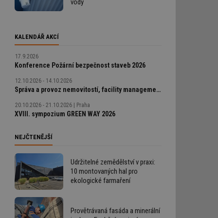
vody
KALENDÁŘ AKCÍ
17.9.2026
Konference Požární bezpečnost staveb 2026
12.10.2026 - 14.10.2026
Správa a provoz nemovitostí, facility management v praxi
20.10.2026 - 21.10.2026
Praha
XVIII. sympozium GREEN WAY 2026
NEJČTENĚJŠÍ
Udržitelné zemědělství v praxi:
10 montovaných hal pro
ekologické farmaření
Provětrávaná fasáda a minerální