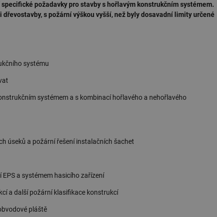
cí specifické požadavky pro stavby s hořlavým konstrukčním systémem.
 dřevostavby, s požární výškou vyšší, než byly dosavadní limity určené
rukčního systému
vat
konstrukčním systémem a s kombinací hořlavého a nehořlavého
h úseků a požární řešení instalačních šachet
í EPS a systémem hasicího zařízení
cí a další požární klasifikace konstrukcí
 obvodové pláště