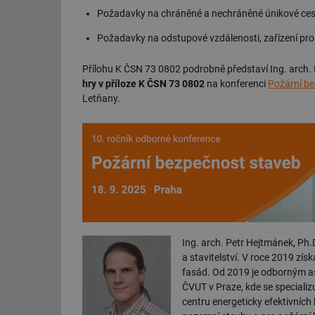
Požadavky na chráněné a nechráněné únikové cesty,
Požadavky na odstupové vzdálenosti, zařízení pro
Přílohu K ČSN 73 0802 podrobně představí Ing. arch.
hry v příloze K ČSN 73 0802
na konferenci
Požární b
Letňany.
Ing. arch. Petr Hejtmánek, Ph.
a stavitelství. V roce 2019 zí
fasád. Od 2019 je odborným a
ČVUT v Praze, kde se speciali
centru energeticky efektivníc