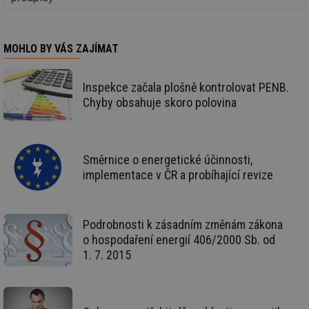
MOHLO BY VÁS ZAJÍMAT
Nezbytně nutné soubory
Výkonové soubory
Inspekce začala plošně kontrolovat PENB.
Soubory cílení
Funkční soubory
Chyby obsahuje skoro polovina
Nezařazené soubory
Nezbytně nutné soubory cookie umožňují základní
funkce webových stránek, jako je přihlášení
uživatele a správa účtu. Webové stránky nelze bez
Směrnice o energetické účinnosti,
nezbytně nutných souborů cookie správně používat.
implementace v ČR a probíhající revize
Provider
/
Název
Vyprší
Po
Doména
g_state
.forum.tzb-
Zavřením
Sl
Podrobnosti k zásadním změnám zákona
info.cz
prohlížeče
př
po
o hospodaření energií 406/2000 Sb. od
1. 7. 2015
g_csrf_token
.forum.tzb-
Zavřením
Sl
info.cz
prohlížeče
př
po
id
konference.tzb-
1 rok
Te
info.cz
co