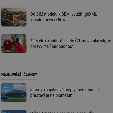
de
re
we
Od BIM modelu k BEM: využití gbXML
mv
2 měsíce 4
Te
Airtable
v reálném workflow
týdny
co
.tzb-info.cz
po
sl
už
int
vý
Žáci elektrooborů z celé ČR znovu ukázali, že
vl
opravy mají budoucnost
po
Air
us
už
pr
int
tě
NEJNOVĚJŠÍ ČLÁNKY
id
vytapeni.tzb-
10 let
Te
info.cz
co
po
vy
se
innogy koupila dvě bioplynové stanice,
přestaví je na biometan
id
stavba.tzb-
10 let
Te
info.cz
co
po
vy
se