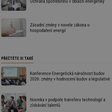
Ochrana spotřebitelů v oblasti energetiky
po
vy
se
_hjAbsoluteSessionInProgress
29 minut
So
Hotjar Ltd
59 sekund
na
.tzb-info.cz
ab
Zásadní změny v novele zákona o
sl
hospodaření energií
ce
pr
poč
Ne
žá
id
in
PŘEČTĚTE SI TAKÉ
id
vetrani.tzb-
10 let
Te
info.cz
co
po
vy
Konference Energetická náročnost budov
se
2026: změny v hodnocení budov a legislativě
_hjIncludedInSessionSample
1 minuta
Te
Hotjar Ltd
59 sekund
co
elektro.tzb-
na
info.cz
ab
Ho
zd
Novinka v podpoře transferu technologií a
ná
získávání talentů
za
vz
de