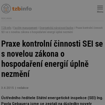
Menu
REKLAMA
TZB-info
/
Facility management
/
Energetická náročnost budov
/ Praxe kontrolní činnosti
SEI se s novelou zákona o hospodaření energií úplně nezmění
Praxe kontrolní činnosti SEI se
s novelou zákona o
hospodaření energií úplně
nezmění
3.4.2015
redakce
Ústředního ředitele Státní energetické inspekce (SEI) Ing.
Pavla Gebauera jsme se zeptali na důsledky novely