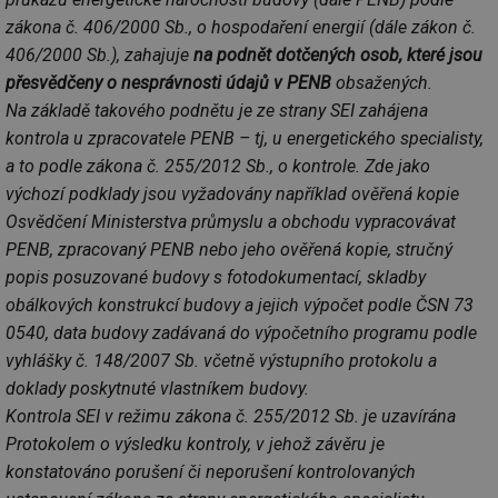
zákona č. 406/2000 Sb., o hospodaření energií (dále zákon č.
406/2000 Sb.), zahajuje
na podnět dotčených osob, které jsou
přesvědčeny o nesprávnosti údajů v PENB
obsažených.
Na základě takového podnětu je ze strany SEI zahájena
kontrola u zpracovatele PENB – tj, u energetického specialisty,
a to podle zákona č. 255/2012 Sb., o kontrole. Zde jako
výchozí podklady jsou vyžadovány například ověřená kopie
Osvědčení Ministerstva průmyslu a obchodu vypracovávat
PENB, zpracovaný PENB nebo jeho ověřená kopie, stručný
popis posuzované budovy s fotodokumentací, skladby
obálkových konstrukcí budovy a jejich výpočet podle ČSN 73
0540, data budovy zadávaná do výpočetního programu podle
vyhlášky č. 148/2007 Sb. včetně výstupního protokolu a
doklady poskytnuté vlastníkem budovy.
Kontrola SEI v režimu zákona č. 255/2012 Sb. je uzavírána
Protokolem o výsledku kontroly, v jehož závěru je
konstatováno porušení či neporušení kontrolovaných