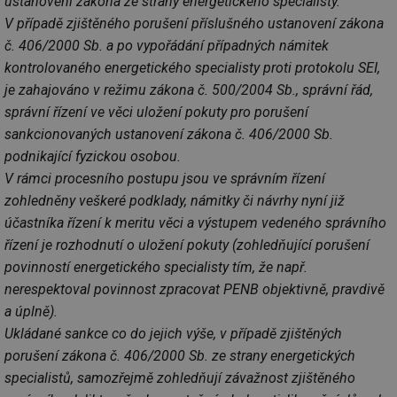
ustanovení zákona ze strany energetického specialisty.
V případě zjištěného porušení příslušného ustanovení zákona
č. 406/2000 Sb. a po vypořádání případných námitek
kontrolovaného energetického specialisty proti protokolu SEI,
je zahajováno v režimu zákona č. 500/2004 Sb., správní řád,
správní řízení ve věci uložení pokuty pro porušení
sankcionovaných ustanovení zákona č. 406/2000 Sb.
podnikající fyzickou osobou.
V rámci procesního postupu jsou ve správním řízení
zohledněny veškeré podklady, námitky či návrhy nyní již
účastníka řízení k meritu věci a výstupem vedeného správního
řízení je rozhodnutí o uložení pokuty (zohledňující porušení
povinností energetického specialisty tím, že např.
nerespektoval povinnost zpracovat PENB objektivně, pravdivě
a úplně).
Ukládané sankce co do jejich výše, v případě zjištěných
porušení zákona č. 406/2000 Sb. ze strany energetických
specialistů, samozřejmě zohledňují závažnost zjištěného