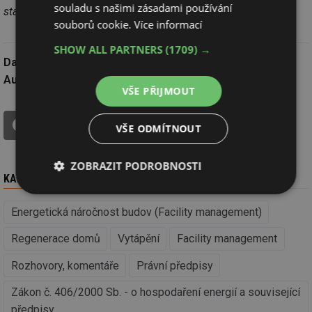
souladu s našimi zásadami používání
stanovujeme postupy a metodiku zpracování průkazů.
souborů cookie.
Více informací
SHOW ALL PARTNERS
(1709) →
Datum:
3.4.2015
Autor:
redakce
VŠE PŘIJMOUT
tisk
ŘEKNĚTE SVŮJ NÁZOR V DISKUZI!
VŠE ODMÍTNOUT
ZOBRAZIT PODROBNOSTI
KAM DÁL
Nezbytně
Výkonové
Soubory
nutné
soubory
cílení
Energetická náročnost budov (Facility management)
soubory
Regenerace domů
Vytápění
Facility management
Rozhovory, komentáře
Právní předpisy
Funkční soubory
Nezařazené
soubory
Zákon č. 406/2000 Sb. - o hospodaření energií a související
předpisy