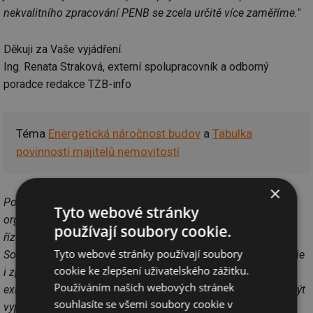
nekvalitního zpracování PENB se zcela určitě více zaměříme."
Děkuji za Vaše vyjádření.
Ing. Renata Straková, externí spolupracovník a odborný
poradce redakce TZB-info
Téma
Energetická náročnost budov
a
Tabulka
povinností majitelů nemovitostí
×
Pozn. redakce: Státní energetická inspekce je dotčeným
Tyto webové stránky
orgánem státní správy při stavebním řízení a v rámci tohoto
používají soubory cookie.
řízení vydává závazná stanoviska k projektové dokumentaci.
Tyto webové stránky používají soubory
Součástí projektové dokumentace k výstavbě nových budov je
cookie ke zlepšení uživatelského zážitku.
i zpracovaný PENB. Kontroly ze strany SEI se týkají nejen
Používáním našich webových stránek
existence průkazů, ale i obsahové správnosti. Průkazy mají být
souhlasíte se všemi soubory cookie v
vypracovány na základě vyhlášky č.
78/2013
Sb., která