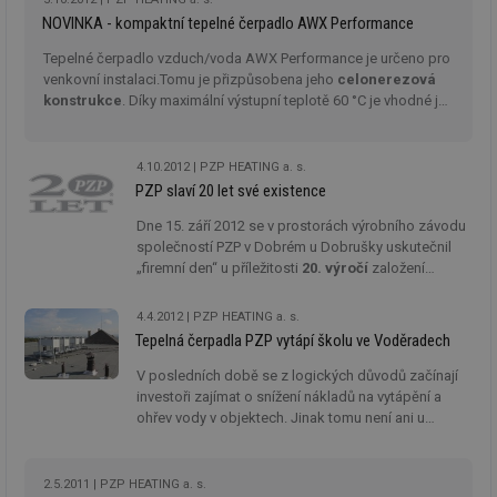
NOVINKA - kompaktní tepelné čerpadlo AWX Performance
mv
2 měsíce 4
Te
Airtable
týdny
co
.tzb-info.cz
Tepelné čerpadlo vzduch/voda AWX Performance je určeno pro
po
sl
venkovní instalaci.Tomu je přizpůsobena jeho
celonerezová
už
konstrukce
. Díky maximální výstupní teplotě 60 °C je vhodné jak
int
pro radiátory ve stávajících objektech, tak pro podlahové nebo
vý
vl
stěnové vytápění v novostavbách.
po
4.10.2012
PZP HEATING a. s.
Air
us
PZP slaví 20 let své existence
už
pr
Dne 15. září 2012 se v prostorách výrobního závodu
int
společností PZP v Dobrém u Dobrušky uskutečnil
tě
„firemní den“ u příležitosti
20. výročí
založení
id
vytapeni.tzb-
10 let
Te
společnosti. Společnost PZP se zabývá především
info.cz
co
vývojem a výrobou tepelných čerpadel pro
po
4.4.2012
PZP HEATING a. s.
vy
ekologické a energeticky úsporné vytápění
Tepelná čerpadla PZP vytápí školu ve Voděradech
se
a přípravu teplé vody, větracích a odvlhčovacích
jednotek, přímotopných elektrokotlů, odvlhčovačů a
id
stavba.tzb-
10 let
Te
V posledních době se z logických důvodů začínají
info.cz
co
dalších zařízení.
investoři zajímat o snížení nákladů na vytápění a
po
ohřev vody v objektech. Jinak tomu není ani u
vy
se
obecních zařízení, jakým je
Základní škola
Voděrady. Tepelná čerpadla PZP zde zajišťují
_hjFirstSeen
29 minut
So
Hotjar Ltd
bezproblémový provoz vytápění a přípravu
59 sekund
na
.tzb-info.cz
2.5.2011
PZP HEATING a. s.