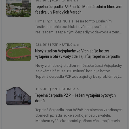
28.7.2015
PZP HEATING a. s.
vytápění ohřívá tepelné čerpadlo také užitkovou
Tepelná čerpadla PZP na 50. Mezinárodním filmovém
vodu a vodu pro vnitřní bazén.
festivalu v Karlových Varech
Firma PZP HEATING a.s. se na tomto jubilejním
festivalu mohla pochlubit dvěma speciálními
realizacemi s tepelnými čerpadly voda-voda a země-
voda.
23.6.2015
PZP HEATING a. s.
Nový stadion Vejsplachy ve Vrchlabí je hotov,
vytápění a ohřev vody zde zajišťují tepelná čerpadla
PZP
Nový vrchlabský stadion v městské části Vejsplachy
se dvěma hřišti za 120 milionů korun je hotov.
Tepelná čerpadla PZP zde zajišťují bezproblémový
provoz vytápění a přípravu teplé vody.
11.6.2015
PZP HEATING a. s.
Tepelná čerpadla PZP – řešení vytápění bytových
domů
Tepelná čerpadla jsou běžně instalována v rodinných
domech již řadu let ke spokojenosti uživatelů.
Mnohem vyšší ekonomický přínos však mají tepelná
čerpadla v objektech s vyšší potřebou tepla. Čím