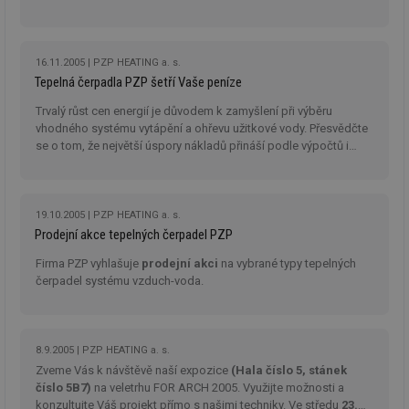
Co
vytápění a vytápění pomocí tepelných čerpadel systémů vzduch-
Sc
voda, země-voda nebo voda-voda.
fu
sp
16.11.2005
PZP HEATING a. s.
id
elektro.tzb-
10 let
Te
Tepelná čerpadla PZP šetří Vaše peníze
info.cz
co
po
Trvalý růst cen energií je důvodem k zamyšlení při výběru
vy
se
vhodného systému vytápění a ohřevu užitkové vody. Přesvědčte
se o tom, že největší úspory nákladů přináší podle výpočtů i
sid
kalkulator.tzb-
Zavřením
To
dosavadních realizací provoz otopných soustav s tepelnými
info.cz
prohlížeče
bě
so
čerpadly a
navštivte ve dnech 22. - 26. listopadu na
al
Mezinárodním veletrhu AQUATHERM 2005 expozici firmy
na
PZP KOMPLET a.s. (hala F, stánek č. 344).
so
19.10.2005
PZP HEATING a. s.
re
Prodejní akce tepelných čerpadel PZP
pr
po
Firma PZP vyhlašuje
prodejní akci
na vybrané typy tepelných
sp
rel
čerpadel systému vzduch-voda.
8.9.2005
PZP HEATING a. s.
Název
Provider
Provider
/
Doména
Vyprší
P
Zveme Vás k návštěvě naší expozice
(Hala číslo 5, stánek
Název
/
Vyprší
Popis
číslo 5B7)
na veletrhu FOR ARCH 2005. Využijte možnosti a
c
.creative-serving.com
1 rok
T
Doména
Provider
co
konzultujte Váš projekt přímo s našimi techniky. Ve středu
23.
Název
/
Vyprší
Popis