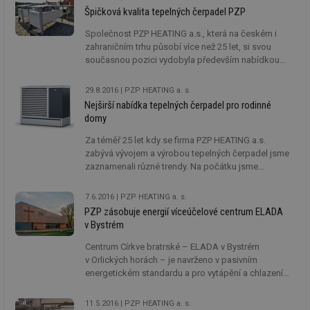
Špičková kvalita tepelných čerpadel PZP
Společnost PZP HEATING a.s., která na českém i
zahraničním trhu působí více než 25 let, si svou
současnou pozici vydobyla především nabídkou
kvalitních tepelných čerpadel. Cílem firmy PZP je
nejen výroba spolehlivých zařízení, ale i ochrana
29.8.2016
PZP HEATING a. s.
životního prostředí a bezpečnost.
Nejširší nabídka tepelných čerpadel pro rodinné
domy
Za téměř 25 let kdy se firma PZP HEATING a.s.
zabývá vývojem a výrobou tepelných čerpadel jsme
zaznamenali různé trendy. Na počátku jsme
vysvětlovali co je tepelné čerpadlo, jak funguje, jak
je možné, že topí, i když mrzne, a podobně. Dnes je
7.6.2016
PZP HEATING a. s.
situace jiná, zákazníci vědí, že chtějí tepelné
PZP zásobuje energií víceúčelové centrum ELADA
čerpadlo a vědí proč.
v Bystrém
Centrum Církve bratrské – ELADA v Bystrém
v Orlických horách – je navrženo v pasivním
energetickém standardu a pro vytápění a chlazení
využívá tepelné čerpadlo PZP vzduch-voda SPLIT
o výkonu 36,4 kW. Stavba získala prestižní ocenění –
11.5.2016
PZP HEATING a. s.