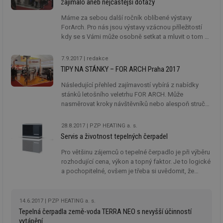
zajímalo aneb nejčastější dotazy
voda s kompresorem SCROLL vyrobená v České
republice.
Máme za sebou další ročník oblíbené výstavy
ForArch. Pro nás jsou výstavy vzácnou příležitostí
kdy se s Vámi může osobně setkat a mluvit o tom co
Vás zajímá a zároveň stát vedle diskutovaného
tepelného čerpadla. Většina dotazů se dá
7.9.2017
redakce
zodpovědět po telefonech a emailech, ale není nad
TIPY NA STÁNKY – FOR ARCH Praha 2017
to, když máte zároveň možnost prohlédnout si
tepelné čerpadlo o které se zajímáte „in natura“.
Následující přehled zajímavostí vybírá z nabídky
stánků letošního veletrhu FOR ARCH. Může
nasměrovat kroky návštěvníků nebo alespoň stručně
informovat o novinkách ty, kdo se na veletrh
nedostanou. Veletrh FOR ARCH se koná na výstavišti
28.8.2017
PZP HEATING a. s.
PVA EXPO PRAHA Letňany ve dnech 19. – 23. září
Servis a životnost tepelných čerpadel
2017.
Pro většinu zájemců o tepelné čerpadlo je při výběru
rozhodující cena, výkon a topný faktor. Je to logické
a pochopitelné, ovšem je třeba si uvědomit, že
výběrem tepelného čerpadla zároveň vybíráte
partnera, který vám bude po dobu životnosti
zajišťovat údržbu a pravidelný servis.
14.6.2017
PZP HEATING a. s.
Tepelná čerpadla země-voda TERRA NEO s nevyšší účinností
vytápění