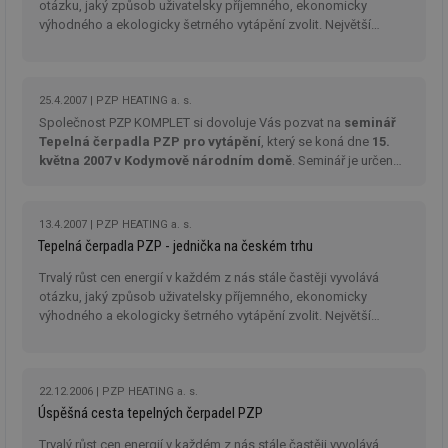
ab
otázku, jaký způsob uživatelsky příjemného, ekonomicky
Ho
výhodného a ekologicky šetrného vytápění zvolit. Největší
zd
úspory nákladů přináší podle výpočtů provoz otopných soustav
ná
za
s tepelnými čerpadly.
vz
de
de
25.4.2007
PZP HEATING a. s.
re
Společnost PZP KOMPLET si dovoluje Vás pozvat na
seminář
we
Tepelná čerpadla PZP pro vytápění
, který se koná dne
15.
_hjIncludedInSessionSample
1 minuta
Te
Hotjar Ltd
května 2007 v Kodymově národním domě
. Seminář je určen
59 sekund
co
stavba.tzb-
pro projekční a realizační firmy.
na
info.cz
ab
Ho
13.4.2007
PZP HEATING a. s.
zd
ná
Tepelná čerpadla PZP - jednička na českém trhu
za
vz
Trvalý růst cen energií v každém z nás stále častěji vyvolává
de
otázku, jaký způsob uživatelsky příjemného, ekonomicky
de
re
výhodného a ekologicky šetrného vytápění zvolit. Největší
we
úspory nákladů přináší podle výpočtů provoz otopných soustav
s tepelnými čerpadly.
id
www.tzb-
10 let
Te
info.cz
co
po
22.12.2006
PZP HEATING a. s.
vy
se
Úspěšná cesta tepelných čerpadel PZP
id
m.tzb-info.cz
10 let
Te
Trvalý růst cen energií v každém z nás stále častěji vyvolává