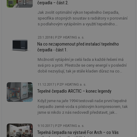
čerpadla – část 2.
Jak zvolit optimální výkon tepelného čerpadla,
specifika otopných soustav s radiátory v porovnání
s podlahovým vytápěním a využití tepelného
čerpadla pro ohřev teplé vody?
23.1.2018
PZP HEATING a. s.
Na co nezapomenout před instalací tepelného
čerpadla - část 1.
Možností vytápění je celá řada a každé řešení má
svá pro a proti. Přestože se ceny energií v poslední
době nezvyšují, tak je stále kladen důraz na co
možná nejnižší provozní náklady. Jedním z
úsporných řešení je tepelné čerpadlo.
11.12.2017
PZP HEATING a. s.
Tepelné čerpadlo ARCTIC – konec legendy
Když jsme na jaře 1994 testovali naše první tepelné
čerpadlo země-voda s pístovým kompresorem, tak
jsme si nikdo z nás nedovedl představit, jak
překotný vývoj nás čeká. Pak přišel Copeland s
kompresorem SCROLL. Ing. Luděk Klazar zhodnotil
9.10.2017
PZP HEATING a. s.
potenciál tohoto kompresoru a věci nabraly rychlý
Tepelná čerpadla na výstavě For Arch – co Vás
spád. Na svět přišla první tepelná čerpadla vzduch-