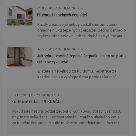
levnější. Obecní objekty v Novém Hrádku postupně
přecházejí na vytápění tepelnými čerpadly a přidávají
31.8.2020
PZP HEATING a. s.
se také soukromí vlastníci rodinných domů.
Hlučnost tepelných čerpadel
Každý z nás se již někdy setkal s informacemi
ohledně hluku tepelných čerpadel. Jedno čerpadlo
slyšíme přes polovinu obce, druhé neslyšíme ani
v pěti metrech. Proč tomu tak je? V tomto článku si
vše vysvětlíme.
16.5.2020
PZP HEATING a. s.
Jak vybrat vhodné tepelné čerpadlo, na co se ptát a
čeho se vyvarovat
Zjistěte si tepelnou ztrátu domu, nešetřete za
každou cenu a vybírejte firmu podle referencí.
13.12.2019
PZP HEATING a. s.
Kotlíkové dotace POKRAČUJÍ
Pokud jste nestihli podat žádost o Kotlíkovou dotaci v rámci 3.
vlny, máte stále šanci. Dotovat výměnu starého uhelného kotle
za tepelné čerpadlo je stále možné prostřednictvím zařazení do
tzv. ZÁSOBNÍKŮ jednotlivých krajských úřadů.