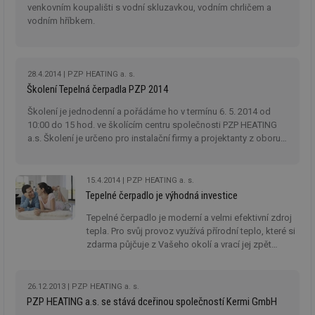
venkovním koupališti s vodní skluzavkou, vodním chrličem a
vodním hříbkem.
Nezbytně nutné soubory
Výkonové soubory
Soubory cílení
Funkční soubory
28.4.2014
PZP HEATING a. s.
Nezařazené soubory
Školení Tepelná čerpadla PZP 2014
Nezbytně nutné soubory cookie umožňují základní
Školení je jednodenní a pořádáme ho v termínu 6. 5. 2014 od
funkce webových stránek, jako je přihlášení
10:00 do 15 hod. ve školícím centru společnosti PZP HEATING
uživatele a správa účtu. Webové stránky nelze bez
a.s. Školení je určeno pro instalační firmy a projektanty z oboru
nezbytně nutných souborů cookie správně používat.
tepelných čerpadel.
Provider
/
Název
Vyprší
Po
Doména
15.4.2014
PZP HEATING a. s.
g_state
.forum.tzb-
Zavřením
Sl
Tepelné čerpadlo je výhodná investice
info.cz
prohlížeče
př
po
Tepelné čerpadlo je moderní a velmi efektivní zdroj
tepla. Pro svůj provoz využívá přírodní teplo, které si
g_csrf_token
.forum.tzb-
Zavřením
Sl
info.cz
prohlížeče
př
zdarma půjčuje z Vašeho okolí a vrací jej zpět
po
prostřednictvím tepelné ztráty vytápěného objektu.
Pořízení kvalitního tepelného čerpadla je správným
id
konference.tzb-
1 rok
Te
info.cz
co
krokem k úsporám energie a tím i úsporám ve Vaší
26.12.2013
PZP HEATING a. s.
po
peněžence.
PZP HEATING a.s. se stává dceřinou společností Kermi GmbH
vy
se