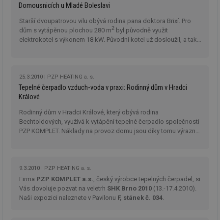
př
Domousnicích u Mladé Boleslavi
w
po
Starší dvoupatrovou vilu obývá rodina pana doktora Brixí. Pro
Sp
2
dům s vytápěnou plochou 280 m
byl původně využit
Go
da
elektrokotel s výkonem 18 kW. Původní kotel už dosloužil, a tak
kó
rodina zvažovala výměnu za nový kotel nebo tepelné čerpadlo.
Po
lz
za
nu
25.3.2010
PZP HEATING a. s.
be
Tepelné čerpadlo vzduch-voda v praxi: Rodinný dům v Hradci
sk
fu
Králové
sp
ná
Rodinný dům v Hradci Králové, který obývá rodina
je
kte
Bechtoldových, využívá k vytápění tepelné čerpadlo společnosti
id
PZP KOMPLET. Náklady na provoz domu jsou díky tomu výrazně
př
nižší než u obdobných staveb.
úč
An
id
energetika.tzb-
10 let
Te
9.3.2010
PZP HEATING a. s.
info.cz
co
po
Firma
PZP KOMPLET a.s.
, český výrobce tepelných čerpadel, si
vy
Vás dovoluje pozvat na veletrh
SHK Brno 2010
(13.-17.4.2010).
se
Naši expozici naleznete v Pavilonu
F, stánek č. 034
.
_hjIncludedInSessionSample
1 minuta
Te
Hotjar Ltd
59 sekund
co
kalkulator.tzb-
na
info.cz