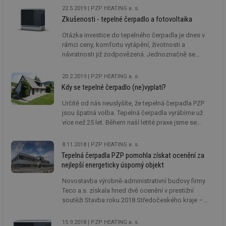
22.5.2019
PZP HEATING a. s.
Zkušenosti - tepelné čerpadlo a fotovoltaika
Otázka investice do tepelného čerpadla je dnes v
rámci ceny, komfortu vytápění, životnosti a
návratnosti již zodpovězená. Jednoznačně se
vyplatí. Pořízení vlastní fotovoltaické elektrárny je v
současné době aktuálním tématem pro mnoho
20.2.2019
PZP HEATING a. s.
českých domácností.
Kdy se tepelné čerpadlo (ne)vyplatí?
Určitě od nás neuslyšíte, že tepelná čerpadla PZP
jsou špatná volba. Tepelná čerpadla vyrábíme už
více než 25 let. Během naší letité praxe jsme se
mnohokrát setkali s tím, že instalace tepelného
čerpadla proběhla i bez ohledu na finanční úsporu.
8.11.2018
PZP HEATING a. s.
Tepelná čerpadla PZP pomohla získat ocenění za
nejlepší energeticky úsporný objekt
Novostavba výrobně-administrativní budovy firmy
Teco a.s. získala hned dvě ocenění v prestižní
soutěži Stavba roku 2018 Středočeského kraje –
Cenu veřejnosti v on-line hlasování a Cenu odborné
poroty za energetickou úspornost.
15.9.2018
PZP HEATING a. s.