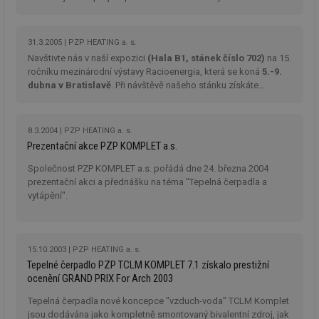
po
test
.m6r.eu
59
Pokud víte něco
Doména
Provider
/
září 2005 od 10.00 hod
se uskuteční v rámci doprovodného
id
Název
Vyprší
Popis
minut
o tomto souboru
Doména
programu odborný
seminář
Tepelná čerpadla pro projektanty -
če
59
cookie a jeho
_ga_7ZNSXSZSDQ
.tzb-
2 roky
Tento soubor
a 
I.
sekund
použití, které
info.cz
cookie používá
VISITOR_INFO1_LIVE
5 měsíců
Tento sou
Google LLC
31.3.2005
PZP HEATING a. s.
ná
nejsou specifické
Google Analytics
4 týdny
cookie nas
.youtube.com
př
pro konkrétní
Navštivte nás v naší expozici
(Hala B1, stánek číslo 702)
na 15.
k zachování
Youtube k
w
web, přidejte své
stavu relace.
ročníku mezinárodní výstavy Racioenergia, která se koná
5.-9.
sledování
st
příspěvky.
uživatelsk
S
dubna v Bratislavě
. Při návštěvě našeho stánku získáte
_gat_UA-5901706-
.tzb-
59
Toto je soubor
předvoleb
da
poukázku na
veletržní slevu 3 % z ceny tepelného čerpadla
.
2
info.cz
sekund
cookie typu
videa You
n
vzoru nastavený
vložená d
už
službou Google
webů; můž
w
Analytics, kde
8.3.2004
PZP HEATING a. s.
určit, zda
st
prvek vzoru v
návštěvní
na
Prezentační akce PZP KOMPLET a.s.
názvu obsahuje
používá n
st
jedinečné
nebo staro
př
Společnost PZP KOMPLET a.s. pořádá dne 24. března 2004
identifikační
rozhraní
číslo účtu nebo
Youtube.
prezentační akci a přednášku na téma "Tepelná čerpadla a
DEVICE_INFO
5 měsíců
Ta
YouTube
webu, ke
4 týdny
uk
vytápění".
.youtube.com
kterému se
tuuid_lu
.bidswitch.net
1 rok
Obsahuje
o 
vztahuje. Jedná
jedinečné 
za
se o variantu
návštěvník
zn
cookie _gat,
které umo
op
která se používá
Bidswitch
a 
15.10.2003
PZP HEATING a. s.
k omezení
sledovat
sp
množství dat
návštěvní
Tepelné čerpadlo PZP TCLM KOMPLET 7.1 získalo prestižní
za
zaznamenaných
více webe
se
ocenění GRAND PRIX For Arch 2003
společností
umožňuje
už
Google na
Bidswitch
zk
webech s
Tepelná čerpadla nové koncepce "vzduch-voda" TCLM Komplet
optimaliz
že
velkým
relevanci 
jsou dodávána jako kompletně smontovaný bivalentní zdroj, jak
zo