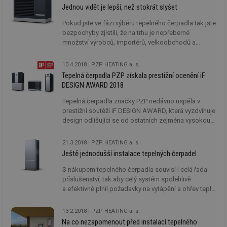
Jednou vidět je lepší, než stokrát slyšet
Pokud jste ve fázi výběru tepelného čerpadla tak jste
bezpochyby zjistili, že na trhu je nepřeberné
množství výrobců, importérů, velkoobchodů a
topenářských firem, které nabízejí tepelná čerpadla.
10.4.2018
PZP HEATING a. s.
Tepelná čerpadla PZP získala prestižní ocenění iF
DESIGN AWARD 2018
Tepelná čerpadla značky PZP nedávno uspěla v
prestižní soutěži iF DESIGN AWARD, která vyzdvihuje
design odlišující se od ostatních zejména vysokou
kvalitou. V oblasti designu je tato soutěž jednou z
nejstarších na světě a renomé si získala díky
21.3.2018
PZP HEATING a. s.
náročným standardům a přísnému
Ještě jednodušší instalace tepelných čerpadel
vyhodnocovacímu procesu.
S nákupem tepelného čerpadla souvisí i celá řada
příslušenství, tak aby celý systém spolehlivě
a efektivně plnil požadavky na vytápění a ohřev teplé
vody.
13.2.2018
PZP HEATING a. s.
Na co nezapomenout před instalací tepelného