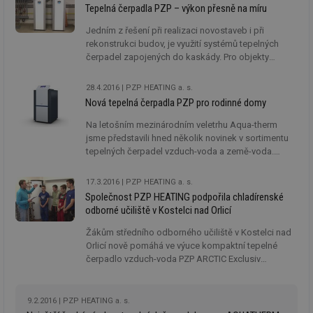
Stavba roku Královéhradeckého kraje 2014.
Tepelná čerpadla PZP – výkon přesně na míru
Jedním z řešení při realizaci novostaveb i při
rekonstrukci budov, je využití systémů tepelných
čerpadel zapojených do kaskády. Pro objekty
s vyšší tepelnou ztrátou nabízíme tepelná čerpadla
vzduch–voda SPLIT. Jedná se o univerzální použití
28.4.2016
PZP HEATING a. s.
pro vytápění a přípravu teplé vody až do venkovní
Nová tepelná čerpadla PZP pro rodinné domy
teploty −25 °C.
Na letošním mezinárodním veletrhu Aqua-therm
jsme představili hned několik novinek v sortimentu
tepelných čerpadel vzduch-voda a země-voda.
Jedná se jak o zcela nové výrobky, tak i o produkty,
které jsou již v nabídce z minulých let, nyní byly však
17.3.2016
PZP HEATING a. s.
v zájmu udržení vysokého standardu kvality
Společnost PZP HEATING podpořila chladírenské
inovovány.
odborné učiliště v Kostelci nad Orlicí
Žákům středního odborného učiliště v Kostelci nad
Orlicí nově pomáhá ve výuce kompaktní tepelné
čerpadlo vzduch-voda PZP ARCTIC Exclusiv
HP3AWX06E, zapojené jako instalace v rodinném
domě. K němu škola navíc dostala výukový modul s
možností online diagnostiky simulovaných závad.
9.2.2016
PZP HEATING a. s.