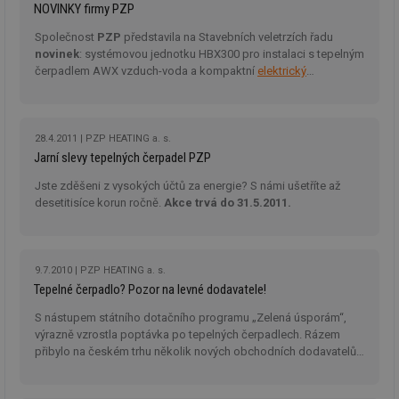
ab
teplé vody.
NOVINKY firmy PZP
sl
ce
Společnost
PZP
představila na Stavebních veletrzích řadu
pr
poč
novinek
: systémovou jednotku HBX300 pro instalaci s tepelným
Ne
čerpadlem AWX vzduch-voda a kompaktní
elektrický
žá
přímotopný kotel PZP PRIMA
.
id
in
id
forum.tzb-
1 rok
Te
28.4.2011
PZP HEATING a. s.
info.cz
co
po
Jarní slevy tepelných čerpadel PZP
vy
se
Jste zděšeni z vysokých účtů za energie? S námi ušetříte až
desetitisíce korun ročně.
Akce trvá do 31.5.2011.
_hjIncludedInSessionSample
1 minuta
Te
Hotjar Ltd
59 sekund
co
vetrani.tzb-
na
info.cz
ab
Ho
zd
9.7.2010
PZP HEATING a. s.
ná
Tepelné čerpadlo? Pozor na levné dodavatele!
za
vz
de
S nástupem státního dotačního programu „Zelená úsporám“,
de
výrazně vzrostla poptávka po tepelných čerpadlech. Rázem
re
přibylo na českém trhu několik nových obchodních dodavatelů
we
tepelných čerpadel ze zahraničí. Odborníci ale varují! Nové
id
voda.tzb-
10 let
Te
výrobky, které slibují vynikající technické parametry za
info.cz
co