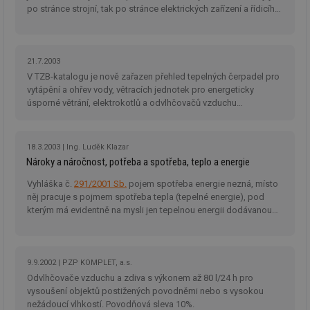
objemem
a zajistit, 
po
po stránce strojní, tak po stránce elektrických zařízení a řídicího
provozu.
návštěvní
za
systému. Jsou dodávána v jediném provedení jak pro práci s
několikrát
_gid
1 den
Tento soubor
Google
nezobrazil
velkoplošnými radiátory, tak pro práci s podlahovým vytápěním.
a-title2
oze.tzb-info.cz
Zavřením
T
cookie nastavuje
stejné rek
LLC
prohlížeče
co
Google
.tzb-
po
Analytics.
tuuid
info.cz
.bidswitch.net
1 rok
Tento sou
21.7.2003
sl
Ukládá a
cookie nas
už
V TZB-katalogu je nově zařazen přehled tepelných čerpadel pro
aktualizuje
hlavně
pr
jedinečnou
vytápění a ohřev vody, větracích jednotek pro energeticky
bidswitch.
rá
hodnotu pro
aby byly
úsporné větrání, elektrokotlů a odvlhčovačů vzduchu
je
každou
reklamní 
zl
společnosti
PZP KOMPLET
.
navštívenou
pro návšt
zk
stránku a slouží
webu
p
k počítání a
relevantněj
ob
sledování
18.3.2003
Ing. Luděk Klazar
na
zobrazení
id
.m6r.eu
2 měsíce 4
Tento sou
Nároky a náročnost, potřeba a spotřeba, teplo a energie
už
stránek.
týdny
cookie se
in
používá k c
Vyhláška č.
291/2001 Sb.
pojem spotřeba energie nezná, místo
_ga
2 roky
Tento název
Google
analýze a
fsid
www.tzb-info.cz
3 hodiny
souboru cookie
něj pracuje s pojmem spotřeba tepla (tepelné energie), pod
LLC
optimaliza
je spojen s
.tzb-
reklamníc
kterým má evidentně na mysli jen tepelnou energii dodávanou
ibbid
www.tzb-info.cz
Zavřením
T
Google
info.cz
kampaní v
prohlížeče
co
systémem TZB. Faktická spotřeba energie ji nezajímá?!
Universal
DoubleClic
po
Analytics - což je
Google Ta
id
významná
Suite
pr
aktualizace
za
9.9.2002
PZP KOMPLET, a.s.
běžněji
IDE
1 rok
Tento sou
Google LLC
o
používané
cookie nas
.doubleclick.net
Odvlhčovače vzduchu a zdiva s výkonem až 80 l/24 h pro
n
analytické
společnos
w
vysoušení objektů postižených povodněmi nebo s vysokou
služby Google.
Doubleclic
st
Tento soubor
nežádoucí vlhkostí. Povodňová sleva 10%.
provádí
U