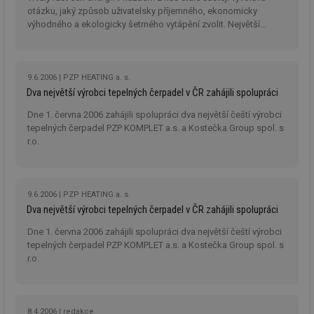
co
otázku, jaký způsob uživatelsky příjemného, ekonomicky
po
vy
výhodného a ekologicky šetrného vytápění zvolit. Největší
se
úspory nákladů přináší podle výpočtů provoz otopných soustav
s tepelnými čerpadly.
_hjIncludedInSessionSample
1 minuta
Te
Hotjar Ltd
59 sekund
co
www.tzb-
na
info.cz
9.6.2006
PZP HEATING a. s.
ab
Dva největší výrobci tepelných čerpadel v ČR zahájili spolupráci
Ho
zd
ná
Dne 1. června 2006 zahájili spolupráci dva největší čeští výrobci
za
tepelných čerpadel PZP KOMPLET a.s. a Kostečka Group spol. s
vz
r.o.
de
de
re
we
id
mojefirma.tzb-
1 rok
Te
9.6.2006
PZP HEATING a. s.
info.cz
co
Dva největší výrobci tepelných čerpadel v ČR zahájili spolupráci
po
vy
se
Dne 1. června 2006 zahájili spolupráci dva největší čeští výrobci
tepelných čerpadel PZP KOMPLET a.s. a Kostečka Group spol. s
_hjIncludedInSessionSample
2 minuty
Te
Hotjar Ltd
r.o.
co
forum.tzb-
na
info.cz
ab
Ho
zd
ná
8.4.2006
redakce