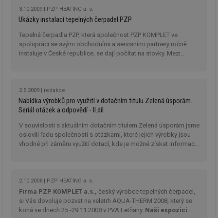
ab
3.10.2009
PZP HEATING a. s.
Ho
Ukázky instalací tepelných čerpadel PZP
zd
ná
za
Tepelná čerpadla PZP, která společnost PZP KOMPLET ve
vz
spolupráci se svými obchodními a servisními partnery ročně
de
de
instaluje v České republice, se dají počítat na stovky. Mezi
re
nejčastější reference patří rodinné domy, ať už se jedná o
we
novostavby, nízkoenergetické rodinné domy, reprezentativní
_hjIncludedInSessionSample
1 minuta
Te
rodinná sídla, nebo domy současné občanské zástavby.
Hotjar Ltd
59 sekund
co
voda.tzb-
2.5.2009
redakce
na
info.cz
Nabídka výrobků pro využití v dotačním titulu Zelená úsporám.
ab
Ho
Seriál otázek a odpovědí - II.díl
zd
ná
V souvislosti s aktuálním dotačním titulem Zelená úsporám jsme
za
oslovili řadu společností s otázkami, které jejich výrobky jsou
vz
de
vhodné při záměru využití dotací, kde je možné získat informace,
de
kde výrobky nakoupit a jak je to s montáží. Druhý díl seriálu.
re
we
__gfp_64b
1 rok
Je
Gemius
2.10.2008
PZP HEATING a. s.
so
.tzb-info.cz
kt
Firma PZP KOMPLET a.s.,
český výrobce tepelných čerpadel,
spr
si Vás dovoluje pozvat na veletrh AQUA-THERM 2008, který se
da
koná ve dnech 25.-29.11.2008 v PVA Letňany.
Naši expozici
co
ná