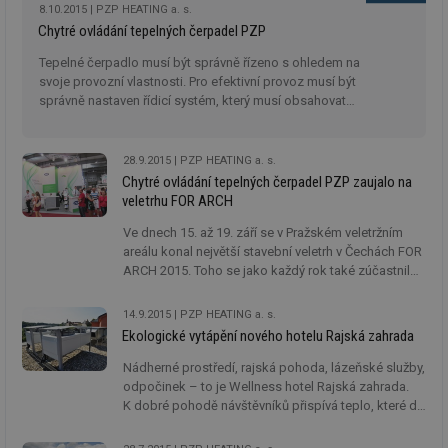
topného faktoru 5,0. I to jsou důvody, proč se stále
8.10.2015
PZP HEATING a. s.
lépe prodávají.
Chytré ovládání tepelných čerpadel PZP
Tepelné čerpadlo musí být správně řízeno s ohledem na
svoje provozní vlastnosti. Pro efektivní provoz musí být
správně nastaven řídicí systém, který musí obsahovat
celou řadu parametrů a funkcí. Na druhou stranu musí
být uživatelské rozhraní přívětivé, přehledné a dostupné
kdykoliv přes internet z počítače, tabletu nebo telefonu.
28.9.2015
PZP HEATING a. s.
Chytré ovládání tepelných čerpadel PZP zaujalo na
veletrhu FOR ARCH
Ve dnech 15. až 19. září se v Pražském veletržním
areálu konal největší stavební veletrh v Čechách FOR
ARCH 2015. Toho se jako každý rok také zúčastnil
největší český výrobce tepelných čerpadel,
společnost PZP HEATING a.s.
14.9.2015
PZP HEATING a. s.
Ekologické vytápění nového hotelu Rajská zahrada
Nádherné prostředí, rajská pohoda, lázeňské služby,
odpočinek – to je Wellness hotel Rajská zahrada.
K dobré pohodě návštěvníků přispívá teplo, které do
objektu přivádí tepelné čerpadlo vzduch-voda
HP3AW36SB výrobce PZP HEATING a.s. Kromě