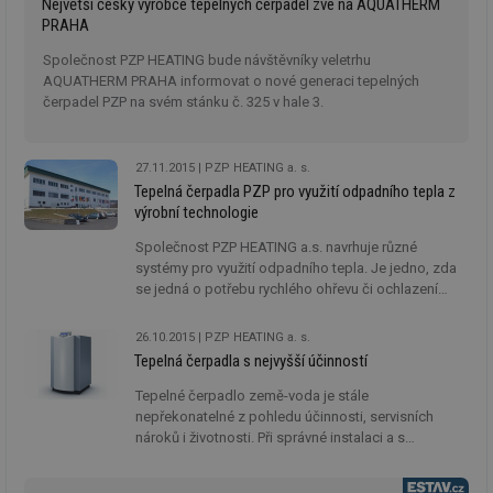
Největší český výrobce tepelných čerpadel zve na AQUATHERM
PRAHA
Společnost PZP HEATING bude návštěvníky veletrhu
AQUATHERM PRAHA informovat o nové generaci tepelných
čerpadel PZP na svém stánku č. 325 v hale 3.
27.11.2015
PZP HEATING a. s.
Tepelná čerpadla PZP pro využití odpadního tepla z
výrobní technologie
Společnost PZP HEATING a.s. navrhuje různé
systémy pro využití odpadního tepla. Je jedno, zda
se jedná o potřebu rychlého ohřevu či ochlazení
provozních médií. Typickými oblastmi pro využití
odpadního tepla jsou průmyslová a zemědělská
26.10.2015
PZP HEATING a. s.
výroba, energetika nebo automobilový průmysl.
Tepelná čerpadla s nejvyšší účinností
Tepelné čerpadlo země-voda je stále
nepřekonatelné z pohledu účinnosti, servisních
nároků i životnosti. Při správné instalaci a s
nízkoteplotní otopnou soustavou mohou tato
tepelná čerpadla dosáhnout i průměrného ročního