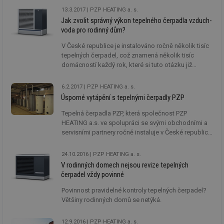
13.3.2017
PZP HEATING a. s.
Jak zvolit správný výkon tepelného čerpadla vzduch-
voda pro rodinný dům?
V České republice je instalováno ročně několik tisíc
tepelných čerpadel, což znamená několik tisíc
domácností každý rok, které si tuto otázku již
zodpověděli. Někteří lépe, někteří hůře. Tak už to holt
v životě chodí. Mohlo by se tedy toto téma zdát
6.2.2017
PZP HEATING a. s.
zbytečné. My v PZP na základě desítek dotazů víme,
Úsporné vytápění s tepelnými čerpadly PZP
že tomu tak není.
Tepelná čerpadla PZP, která společnost PZP
HEATING a.s. ve spolupráci se svými obchodními a
servisními partnery ročně instaluje v České republice,
se dají počítat na stovky. Další stovky instalací ročně
jsou realizovány prostřednictvím obchodních
24.10.2016
PZP HEATING a. s.
partnerů v zahraničí, zejména v zemích Evropské
V rodinných domech nejsou revize tepelných
unie.
čerpadel vždy povinné
Povinnost pravidelné kontroly tepelných čerpadel?
Většiny rodinných domů se netýká.
12.9.2016
PZP HEATING a. s.