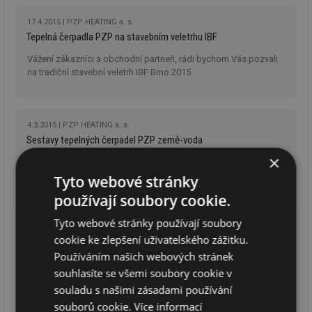
vyšší je spotřeba tepla, tím vyšší jsou samozřejmě i
úspory nákladů na vytápění a přípravu teplé vody.
17.4.2015
PZP HEATING a. s.
Tepelná čerpadla PZP na stavebním veletrhu IBF
Vážení zákazníci a obchodní partneři, rádi bychom Vás pozvali
na tradiční stavební veletrh IBF Brno 2015.
4.3.2015
PZP HEATING a. s.
Sestavy tepelných čerpadel PZP země-voda
×
Pro efektivní vytápění a ohřev teplé vody je důležité vybrat
nejenom kvalitní tepelné čerpadlo, ale také vhodné příslušenství.
Tyto webové stránky
Nyní Vám nabízíme oblíbené sestavy za výhodné ceny.
používají soubory cookie.
Tyto webové stránky používají soubory
21.11.2014
PZP HEATING a. s.
cookie ke zlepšení uživatelského zážitku.
Nové tepelné čerpadlo THERMAL 300
Používáním našich webových stránek
Společnost PZP HEATING a.s. uvádí na trh nové
souhlasíte se všemi soubory cookie v
tepelné čerpadlo pro ohřev teplé vody
souladu s našimi zásadami používání
THERMAL 300. S novým produktem THERMAL 300 je
souborů cookie.
Více informací
k dispozici tepelné čerpadlo, které celoročně ohřívá