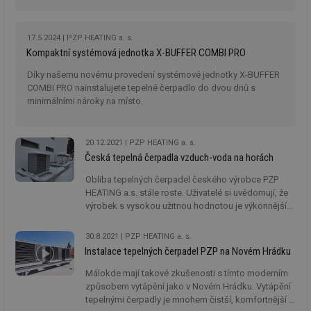
17.5.2024
PZP HEATING a. s.
Kompaktní systémová jednotka X-BUFFER COMBI PRO
Díky našemu novému provedení systémové jednotky X-BUFFER
COMBI PRO nainstalujete tepelné čerpadlo do dvou dnů s
minimálními nároky na místo.
20.12.2021
PZP HEATING a. s.
Česká tepelná čerpadla vzduch-voda na horách
Obliba tepelných čerpadel českého výrobce PZP
HEATING a.s. stále roste. Uživatelé si uvědomují, že
výrobek s vysokou užitnou hodnotou je výkonnější
a trvanlivější než komerční tepelná čerpadla,
vyráběná jako spotřební zboží. První tepelná
30.8.2021
PZP HEATING a. s.
čerpadla vyrobena více než před dvaceti-pěti lety,
Instalace tepelných čerpadel PZP na Novém Hrádku
díky své spolehlivosti, dělají dobrou reklamu
a přivádějí další a další zákazníky.
Málokde mají takové zkušenosti s tímto moderním
způsobem vytápění jako v Novém Hrádku. Vytápění
tepelnými čerpadly je mnohem čistší, komfortnější a