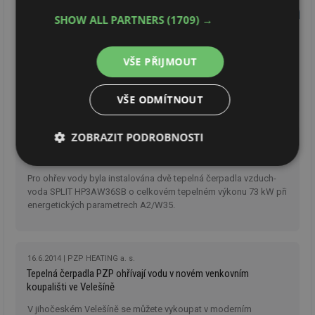
teplou užitkovou vodu pomocí obnovitelné energie a
SHOW ALL PARTNERS
(1709) →
s mimořádnou úsporou provozních nákladů.
20.8.2014
PZP HEATING a. s.
Tepelné čerpadlo je výhodná investice
VŠE PŘIJMOUT
Na pořízení tepelného čerpadla je výhodné nahlížet jako
na finanční investici. Když si do banky dlouhodobě
uložíte 200 000 Kč, získáte výnos maximálně 3 000 Kč,
VŠE ODMÍTNOUT
když stejnou částku investujete do tepelného čerpadla,
získáte ročně na úsporách za energie, které nemusíte
koupit, například 20 000 korun čistého výnosu, což
ZOBRAZIT PODROBNOSTI
představuje zisk 10 %.
23.6.2014
PZP HEATING a. s.
Tepelná čerpadla PZP v Aquaparku Luhačovice
Nezbytně
Výkonové
Soubory
nutné
soubory
cílení
Pro ohřev vody byla instalována dvě tepelná čerpadla vzduch-
soubory
voda SPLIT HP3AW36SB o celkovém tepelném výkonu 73 kW při
energetických parametrech A2/W35.
Funkční soubory
Nezařazené
soubory
16.6.2014
PZP HEATING a. s.
Tepelná čerpadla PZP ohřívají vodu v novém venkovním
koupališti ve Velešíně
V jihočeském Velešíně se můžete vykoupat v moderním