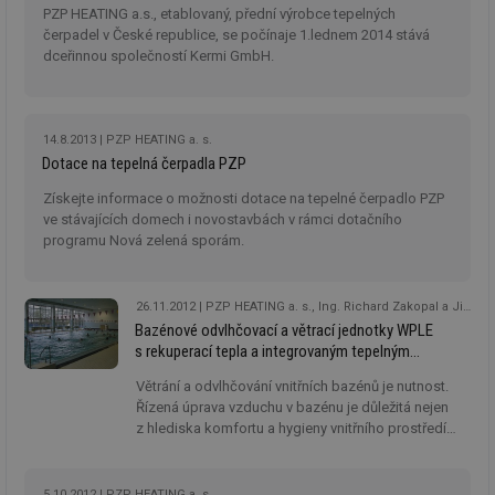
PZP HEATING a.s., etablovaný, přední výrobce tepelných
_hjAbsoluteSessionInProgress
29 minut
So
Hotjar Ltd
čerpadel v České republice, se počínaje 1.lednem 2014 stává
59 sekund
na
.tzb-info.cz
dceřinnou společností Kermi GmbH.
ab
sl
ce
pr
poč
Ne
14.8.2013
PZP HEATING a. s.
žá
Dotace na tepelná čerpadla PZP
id
in
Získejte informace o možnosti dotace na tepelné čerpadlo PZP
id
vetrani.tzb-
10 let
Te
ve stávajících domech i novostavbách v rámci dotačního
info.cz
co
programu Nová zelená sporám.
po
vy
se
_hjIncludedInSessionSample
1 minuta
Te
26.11.2012
PZP HEATING a. s., Ing. Richard Zakopal a Jiří Dušánek
Hotjar Ltd
59 sekund
co
elektro.tzb-
Bazénové odvlhčovací a větrací jednotky WPLE
na
info.cz
s rekuperací tepla a integrovaným tepelným
ab
Ho
čerpadlem
zd
Větrání a odvlhčování vnitřních bazénů je nutnost.
ná
Řízená úprava vzduchu v bazénu je důležitá nejen
za
z hlediska komfortu a hygieny vnitřního prostředí
vz
de
bazénu, ale i pro eliminaci kondenzace vzdušné
de
vlhkosti a s ní spojené ochrany stavebních
re
konstrukcí.
we
5.10.2012
PZP HEATING a. s.