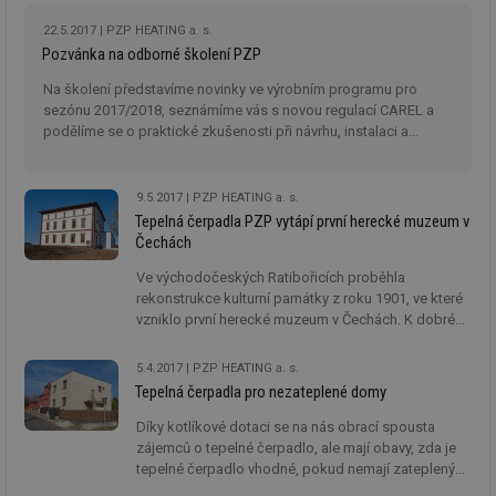
22.5.2017
PZP HEATING a. s.
Pozvánka na odborné školení PZP
Na školení představíme novinky ve výrobním programu pro
sezónu 2017/2018, seznámíme vás s novou regulací CAREL a
podělíme se o praktické zkušenosti při návrhu, instalaci a
servisu.
9.5.2017
PZP HEATING a. s.
Tepelná čerpadla PZP vytápí první herecké muzeum v
Čechách
Ve východočeských Ratibořicích proběhla
rekonstrukce kulturní památky z roku 1901, ve které
vzniklo první herecké muzeum v Čechách. K dobré
pohodě návštěvníků přispívá teplo, které do objektu
přivádí čtyři tepelná čerpadla vzduch-voda AWX
5.4.2017
PZP HEATING a. s.
DYNAMIC výrobce PZP HEATING a.s.
Tepelná čerpadla pro nezateplené domy
Díky kotlíkové dotaci se na nás obrací spousta
zájemců o tepelné čerpadlo, ale mají obavy, zda je
tepelné čerpadlo vhodné, pokud nemají zateplený
dům. Odpověď zní ANO.