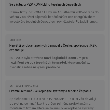
za
Se zástupci PZP KOMPLET o tepelných čerpadlech
vz
de
Stánek firmy PZP KOMPLET byl na Aquathermu 2005 od rána do
de
re
večera v obležení zájemců, letošní nárůst cen energií úvahám
we
investorů o tepelných čerpadlech rovněž přeje. Požádali jsme
Ing. Václava Prokopa, předsedu představenstva a p.
_hjIncludedInSessionSample
1 minuta
Te
Hotjar Ltd
59 sekund
co
vytapeni.tzb-
Zdeňku Seidlovou ze společnosti PZP KOMPLET a.s.
o
na
info.cz
komentář aktuálního stavu kolem tepelných čerpadel.
ab
Ho
28.3.2006
zd
Největší výrobce tepelných čerpadel v Česku, společnost PZP,
ná
expanduje
za
vz
de
20.3.2006 bylo otevřeno
nové logistické centrum pro
de
rozšíření výroby tepelných čerpadel
, které umožní až
re
dvacetinásobné navýšení produkce.
we
CookieScriptConsent
1 rok
Te
CookieScript
co
.tzb-info.cz
sl
Sc
26.1.2006
REHAU s.r.o.
za
Firemní seminář - velkoplošné systémy a tepelná čerpadla
př
so
so
Společnosti REHAU, s.r.o. a PZP KOMPLET a.s. si Vás dovolují
ná
pozvat na seminář, který je určen zejména projektantům a
nu
montážním firmám, které se zajímají o velkoplošné systémy
ba