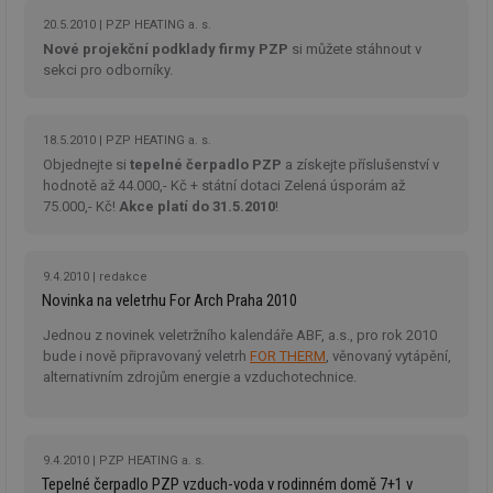
překvapivě nízkou cenu, se Vám mohou velmi prodražit.
po
vy
20.5.2010
PZP HEATING a. s.
se
Nové projekční podklady firmy PZP
si můžete stáhnout v
id
kalkulator.tzb-
1 rok
Te
sekci pro odborníky.
info.cz
co
po
vy
se
18.5.2010
PZP HEATING a. s.
id
oze.tzb-info.cz
10 let
Te
Objednejte si
tepelné čerpadlo PZP
a získejte příslušenství v
co
hodnotě až 44.000,- Kč + státní dotaci Zelená úsporám až
po
75.000,- Kč!
Akce platí do 31.5.2010
!
vy
se
_hjIncludedInSessionSample
1 minuta
Te
Hotjar Ltd
59 sekund
co
oze.tzb-info.cz
9.4.2010
redakce
na
Novinka na veletrhu For Arch Praha 2010
ab
Ho
zd
Jednou z novinek veletržního kalendáře ABF, a.s., pro rok 2010
ná
bude i nově připravovaný veletrh
FOR THERM
, věnovaný vytápění,
za
alternativním zdrojům energie a vzduchotechnice.
vz
de
de
re
we
9.4.2010
PZP HEATING a. s.
_dc_gtm_UA-5901706-1
.tzb-info.cz
58 sekund
Te
Tepelné čerpadlo PZP vzduch-voda v rodinném domě 7+1 v
co