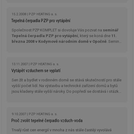
naleznete v hale 4, stánek č. 351.
we
__cf_bm
29 minut
Te
Cloudflare Inc.
15.2.2008
PZP HEATING a. s.
59 sekund
co
.vimeo.com
Tepelná čerpadla PZP pro vytápění
po
ro
li
Společnost PZP KOMPLET si dovoluje Vás pozvat na
seminář
To
Tepelná čerpadla PZP pro vytápění
, který se koná dne
11.
př
března 2008 v Kodymově národním domě v Opočně
. Seminář
by
po
je určen pro projekční a realizační firmy.
zp
po
we
st
13.11.2007
PZP HEATING a. s.
Vytápět vzduchem se vyplatí
sid
forum.tzb-
1 rok
To
info.cz
bě
so
Sen žít a bydlet v rodinném domě se stává skutečností pro stále
al
vyšší počet lidí. Na výstavbu a technické zařízení domů a bytů
na
jsou kladeny stále vyšší nároky. Do popředí se dostává i otázka
so
re
optimální tepelné pohody v domě, snižování nákladů a
pr
bezobslužný provoz. Mezi zdroji vytápění, ohřevu užitkové a
po
bazénové vody se stále více prosazují
tepelná čerpadla
.
sp
rel
9.10.2007
PZP HEATING a. s.
Proč zvolit tepelné čerpadlo vzduch-voda
_hjIncludedInSessionSample
1 minuta
Te
Hotjar Ltd
59 sekund
co
energetika.tzb-
Trvalý růst cen energií v mnoha z nás stále častěji vyvolává
na
info.cz