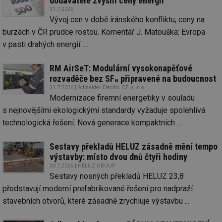
dodavatelé zvýšili ceny energií
Funkční soubory
Nezařazené
31.7.2026
soubory
Vývoj cen v době íránského konfliktu, ceny na
burzách v ČR prudce rostou. Komentář J. Matouška: Evropa
v pasti drahých energií. ...
RM AirSeT: Modulární vysokonapěťové
rozvaděče bez SF₆ připravené na budoucnost
Nezbytně nutné soubory
Výkonové soubory
31.7.2026 | Schneider Electric CZ, s. r. o.
Modernizace firemní energetiky v souladu
Soubory cílení
Funkční soubory
s nejnovějšími ekologickými standardy vyžaduje spolehlivá
Nezařazené soubory
technologická řešení. Nová generace kompaktních ...
Nezbytně nutné soubory cookie umožňují základní
funkce webových stránek, jako je přihlášení
Sestavy překladů HELUZ zásadně mění tempo
uživatele a správa účtu. Webové stránky nelze bez
nezbytně nutných souborů cookie správně používat.
výstavby: místo dvou dnů čtyři hodiny
30.7.2026 | HELUZ GROUP
Provider
/
Název
Vyprší
Po
Sestavy nosných překladů HELUZ 23,8
Doména
představují moderní prefabrikované řešení pro nadpraží
g_state
.forum.tzb-
Zavřením
Sl
info.cz
prohlížeče
př
stavebních otvorů, které zásadně zrychluje výstavbu ...
po
g_csrf_token
.forum.tzb-
Zavřením
Sl