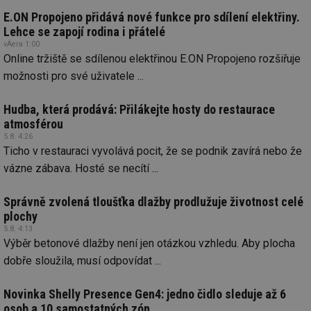
id
stavba.tzb-
10 let
Te
info.cz
co
E.ON Propojeno přidává nové funkce pro sdílení elektřiny.
po
Lehce se zapojí rodina i přátelé
vy
se
vÄera 1:00
Online tržiště se sdílenou elektřinou E.ON Propojeno rozšiřuje
_hjFirstSeen
29 minut
So
Hotjar Ltd
59 sekund
na
.tzb-info.cz
možnosti pro své uživatele ...
ab
sl
ce
Hudba, která prodává: Přilákejte hosty do restaurace
pr
poč
atmosférou
Ne
5.8. 4:26
žá
id
Ticho v restauraci vyvolává pocit, že se podnik zavírá nebo že
in
vázne zábava. Hosté se necítí ...
id
forum.tzb-
1 rok
Te
info.cz
co
po
Správně zvolená tloušťka dlažby prodlužuje životnost celé
vy
plochy
se
5.8. 4:13
_hjIncludedInSessionSample
1 minuta
Te
Hotjar Ltd
Výběr betonové dlažby není jen otázkou vzhledu. Aby plocha
59 sekund
co
vetrani.tzb-
na
info.cz
dobře sloužila, musí odpovídat ...
ab
Ho
zd
Novinka Shelly Presence Gen4: jedno čidlo sleduje až 6
ná
za
osob a 10 samostatných zón