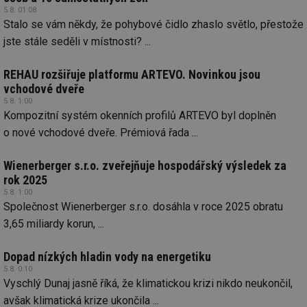
vz
5.8. 01:08
de
Stalo se vám někdy, že pohybové čidlo zhaslo světlo, přestože
de
re
jste stále seděli v místnosti? ...
we
id
voda.tzb-
10 let
Te
info.cz
co
REHAU rozšiřuje platformu ARTEVO. Novinkou jsou
po
vchodové dveře
vy
se
5.8. 1:00
Kompozitní systém okenních profilů ARTEVO byl doplněn
id
kalkulator.tzb-
1 rok
Te
info.cz
co
o nové vchodové dveře. Prémiová řada ...
po
vy
se
Wienerberger s.r.o. zveřejňuje hospodářský výsledek za
rok 2025
id
oze.tzb-info.cz
10 let
Te
co
5.8. 1:00
po
Společnost Wienerberger s.r.o. dosáhla v roce 2025 obratu
vy
se
3,65 miliardy korun, ...
_hjIncludedInSessionSample
1 minuta
Te
Hotjar Ltd
59 sekund
co
oze.tzb-info.cz
Dopad nízkých hladin vody na energetiku
na
ab
5.8. 0:10
Ho
Vyschlý Dunaj jasně říká, že klimatickou krizi nikdo neukončil,
zd
ná
avšak klimatická krize ukončila ...
za