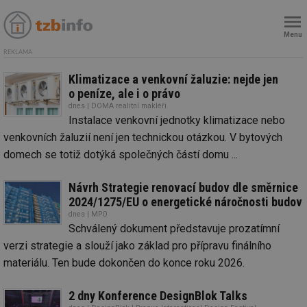
Menu
REKLAMA
Klimatizace a venkovní žaluzie: nejde jen
o peníze, ale i o právo
dnes | DOMA realitní makléři
Instalace venkovní jednotky klimatizace nebo
venkovních žaluzií není jen technickou otázkou. V bytových
domech se totiž dotýká společných částí domu ...
Návrh Strategie renovací budov dle směrnice
2024/1275/EU o energetické náročnosti budov
dnes | MPO
Schválený dokument představuje prozatímní
verzi strategie a slouží jako základ pro přípravu finálního
materiálu. Ten bude dokončen do konce roku 2026.
2 dny Konference DesignBlok Talks