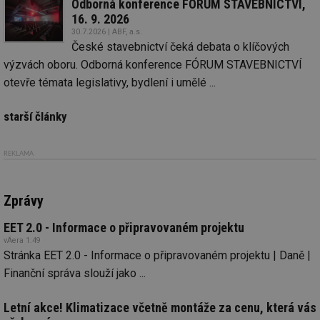
Odborná konference FÓRUM STAVEBNICTVÍ,
info.cz
prohlížeče
př
16. 9. 2026
po
30.7.2026 | ABF, a.s.
id
konference.tzb-
1 rok
Te
České stavebnictví čeká debata o klíčových
info.cz
co
po
výzvách oboru. Odborná konference FÓRUM STAVEBNICTVÍ
vy
se
otevře témata legislativy, bydlení i umělé ...
_hjAbsoluteSessionInProgress
29 minut
So
Hotjar Ltd
59 sekund
na
.tzb-info.cz
starší články
ab
sl
ce
pr
REKLAMA
poč
Ne
žá
id
Zprávy
in
id
vetrani.tzb-
10 let
Te
EET 2.0 - Informace o připravovaném projektu
info.cz
co
po
vÄera 1:49
vy
Stránka EET 2.0 - Informace o připravovaném projektu | Daně |
se
Finanční správa slouží jako ...
_hjIncludedInSessionSample
1 minuta
Te
Hotjar Ltd
59 sekund
co
elektro.tzb-
na
info.cz
Letní akce! Klimatizace včetně montáže za cenu, která vás
ab
Ho