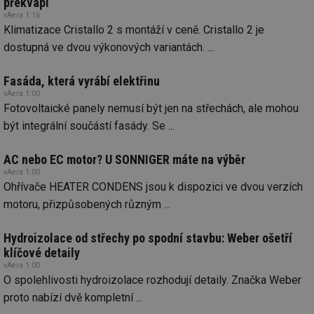
překvapí
zd
vÄera 1:16
ná
Klimatizace Cristallo 2 s montáží v ceně. Cristallo 2 je
za
vz
dostupná ve dvou výkonových variantách. ...
de
de
re
we
Fasáda, která vyrábí elektřinu
vÄera 1:00
mv
2 měsíce 4
Te
Airtable
Fotovoltaické panely nemusí být jen na střechách, ale mohou
týdny
co
.tzb-info.cz
po
být integrální součástí fasády. Se ...
sl
už
int
AC nebo EC motor? U SONNIGER máte na výběr
vý
vl
vÄera 1:00
po
Ohřívače HEATER CONDENS jsou k dispozici ve dvou verzích
Air
us
motoru, přizpůsobených různým ...
už
pr
int
Hydroizolace od střechy po spodní stavbu: Weber ošetří
tě
klíčové detaily
id
vytapeni.tzb-
10 let
Te
vÄera 1:00
info.cz
co
po
O spolehlivosti hydroizolace rozhodují detaily. Značka Weber
vy
se
proto nabízí dvě kompletní ...