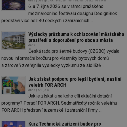
dnes | DesignBlok | Prague International Design Festival
6. a 7. října 2026 se v rámci pražského
mezinárodního festivalu designu DesignBlok
představí více než 40 českých i zahraničních ...
Výsledky průzkumu k ochlazování městského
prostředí a doporučení pro obce a města
dnes
Česká rada pro šetrné budovy (CZGBC) vydala
novou informační brožuru pro vlastníky bytových domů
a zároveň zveřejnila výsledky výzkumu ze sídliště ...
Jak získat podporu pro lepší bydlení, nastíní
veletrh FOR ARCH
dnes | ABF, a.s.
Jak je získat a na koho cílí aktuální dotační
programy? Poradí FOR ARCH. Sedmatřicátý ročník veletrhu
FOR ARCH představí tuzemské i zahraniční firmy ...
Kurz Technická zařízení budov pro