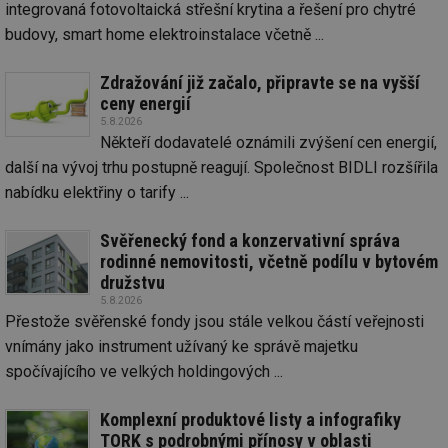
integrovaná fotovoltaická střešní krytina a řešení pro chytré
budovy, smart home elektroinstalace včetně ...
Zdražování již začalo, připravte se na vyšší
ceny energií
5.8.2026
Někteří dodavatelé oznámili zvýšení cen energií,
další na vývoj trhu postupně reagují. Společnost BIDLI rozšířila
nabídku elektřiny o tarify ...
Svěřenecký fond a konzervativní správa
rodinné nemovitosti, včetně podílu v bytovém
družstvu
5.8.2026
Přestože svěřenské fondy jsou stále velkou částí veřejnosti
vnímány jako instrument užívaný ke správě majetku
spočívajícího ve velkých holdingových ...
Komplexní produktové listy a infografiky
TORK s podrobnými přínosy v oblasti