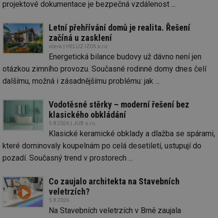
projektové dokumentace je bezpečná vzdálenost ...
Letní přehřívání domů je realita. Řešení
začíná u zasklení
včera | HELUZ IZOS s.r.o.
Energetická bilance budovy už dávno není jen
otázkou zimního provozu. Současné rodinné domy dnes čelí
dalšímu, možná i zásadnějšímu problému: jak ...
Vodotěsné stěrky – moderní řešení bez
klasického obkládání
5.8.2026 | JUB s.r.o.
Klasické keramické obklady a dlažba se spárami,
které dominovaly koupelnám po celá desetiletí, ustupují do
pozadí. Současný trend v prostorech ...
Co zaujalo architekta na Stavebních
veletrzích?
5.8.2026
Na Stavebních veletrzích v Brně zaujala