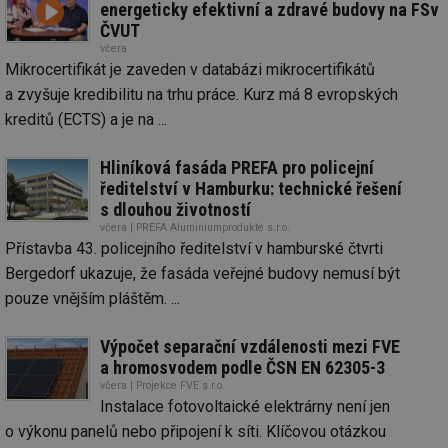
energeticky efektivní a zdravé budovy na FSv
ČVUT
včera
Mikrocertifikát je zaveden v databázi mikrocertifikátů
a zvyšuje kredibilitu na trhu práce. Kurz má 8 evropských
kreditů (ECTS) a je na ...
Hliníková fasáda PREFA pro policejní
ředitelství v Hamburku: technické řešení
s dlouhou životností
včera | PREFA Aluminiumprodukte s.r.o.
Přístavba 43. policejního ředitelství v hamburské čtvrti
Bergedorf ukazuje, že fasáda veřejné budovy nemusí být
pouze vnějším pláštěm. ...
Výpočet separační vzdálenosti mezi FVE
a hromosvodem podle ČSN EN 62305-3
včera | Projekce FVE s.r.o.
Instalace fotovoltaické elektrárny není jen
o výkonu panelů nebo připojení k síti. Klíčovou otázkou