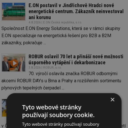
E.ON postavil v Jindřichově Hradci nové
energetické centrum. Zákazník neinvestoval
ani korunu
4.8.2026 | E.ON Česká republika, s.r.o.
Společnost E.ON Energy Solutions, která se v rámci skupiny
E.ON specializuje na energetická řešení pro B2B a B2M
zákazníky, pokračuje ...
ROBUR oslavil 70 let a přináší nové možnosti
úsporného vytápění i dekarbonizace
3.8.2026 | ROBUR, s.r.o.
70. výročí oslavila značka ROBUR odbornými
akcemi ROBUR DAYs u Brna a Prahy a rozšířením sortimentu
plynových tepelných čerpadel ...
×
Spotřeba plynu v prvním pololetí vzrostla
Tyto webové stránky
o téměř 3 %. GasNet distribuoval 35,1 TWh
používají soubory cookie.
3.8.2026 | GasNet, s.r.o.
Společnost GasNet, největší distributor plynu
Tyto webové stránky používají soubory
v České republice, dodala odběratelům během prvního pololetí