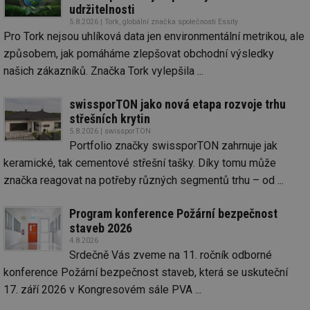
udržitelnosti
5.8.2026 | Tork, globální značka společnosti Essity
Pro Tork nejsou uhlíková data jen environmentální metrikou, ale
způsobem, jak pomáháme zlepšovat obchodní výsledky
našich zákazníků. Značka Tork vylepšila ...
swissporTON jako nová etapa rozvoje trhu
střešních krytin
5.8.2026 | swissporTON
Portfolio značky swissporTON zahrnuje jak
keramické, tak cementové střešní tašky. Díky tomu může
značka reagovat na potřeby různých segmentů trhu – od ...
Program konference Požární bezpečnost
staveb 2026
4.8.2026
Srdečně Vás zveme na 11. ročník odborné
konference Požární bezpečnost staveb, která se uskuteční
17. září 2026 v Kongresovém sále PVA ...