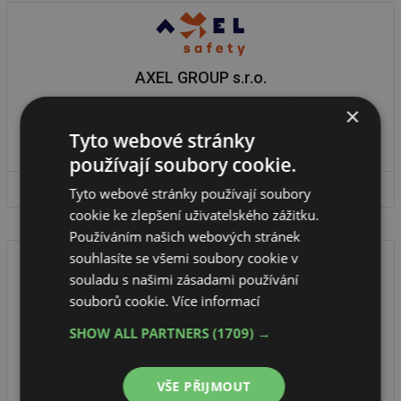
AXEL GROUP s.r.o.
Jsme evropský výrobce ZÁCHYTNÝCH SYSTÉMŮ PROTI PÁDU.
×
Certifikován podle EN 795 a také ČSN P CEN/TS 16415. Rozteč bodů
až 16 m = menší ...
Tyto webové stránky
používají soubory cookie.
DETAIL FIRMY
Tyto webové stránky používají soubory
cookie ke zlepšení uživatelského zážitku.
Používáním našich webových stránek
souhlasíte se všemi soubory cookie v
souladu s našimi zásadami používání
souborů cookie.
Více informací
BEPRA profi s.r.o.
SHOW ALL PARTNERS
(1709) →
Zajišťujeme kompletní služby v oblasti bezpečnosti práce a požární
ochrany. Dodáváme dokumentaci, školení a asistenci při kontrolách
...
VŠE PŘIJMOUT