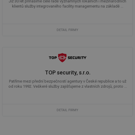
Již 30 let přinášíme celé řadě významných lokálních i mezinárodních
in
klientů služby integrovaného facility managementu na základě ...
id
forum.tzb-
1 rok
Te
info.cz
co
po
vy
se
DETAIL FIRMY
_hjIncludedInSessionSample
1 minuta
Te
Hotjar Ltd
59 sekund
co
vetrani.tzb-
na
info.cz
ab
Ho
zd
ná
za
vz
TOP security, s.r.o.
de
de
Patříme mezi přední bezpečností agentury v České republice a to už
re
od roku 1992. Veškeré služby zajišťujeme z vlastních zdrojů, proto ...
we
id
voda.tzb-
10 let
Te
info.cz
co
po
vy
DETAIL FIRMY
se
id
kalkulator.tzb-
1 rok
Te
info.cz
co
po
vy