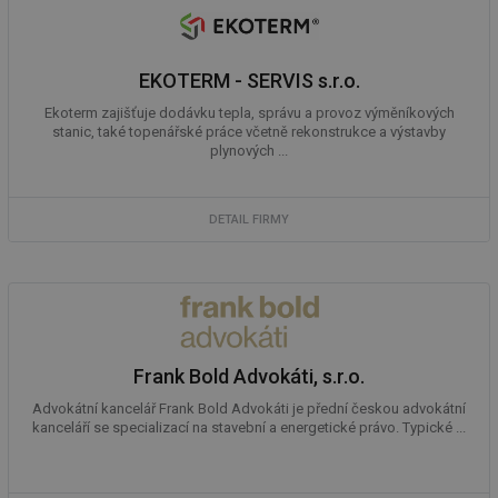
poč
Ne
žá
id
in
EKOTERM - SERVIS s.r.o.
id
vetrani.tzb-
10 let
Te
Ekoterm zajišťuje dodávku tepla, správu a provoz výměníkových
info.cz
co
po
stanic, také topenářské práce včetně rekonstrukce a výstavby
vy
plynových ...
se
_hjIncludedInSessionSample
1 minuta
Te
Hotjar Ltd
59 sekund
co
elektro.tzb-
DETAIL FIRMY
na
info.cz
ab
Ho
zd
ná
za
vz
de
de
re
Frank Bold Advokáti, s.r.o.
we
Advokátní kancelář Frank Bold Advokáti je přední českou advokátní
mv
2 měsíce 4
Te
Airtable
týdny
co
kanceláří se specializací na stavební a energetické právo. Typické ...
.tzb-info.cz
po
sl
už
int