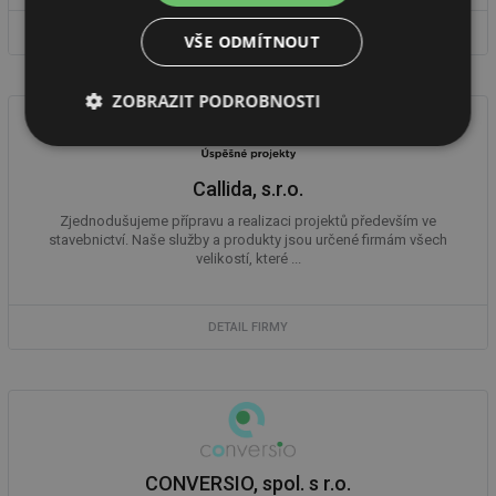
DETAIL FIRMY
VŠE ODMÍTNOUT
ZOBRAZIT PODROBNOSTI
Nezbytně
Výkonové
Soubory
nutné
soubory
cílení
soubory
Callida, s.r.o.
Zjednodušujeme přípravu a realizaci projektů především ve
stavebnictví. Naše služby a produkty jsou určené firmám všech
velikostí, které ...
Funkční soubory
Nezařazené
soubory
DETAIL FIRMY
Nezbytně nutné soubory
Výkonové soubory
Soubory cílení
Funkční soubory
CONVERSIO, spol. s r.o.