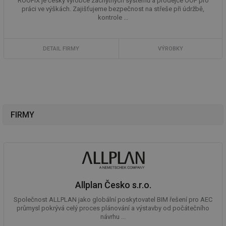
ROOFIX je český výrobce záchytných systémů a prodejce OOP pro
práci ve výškách. Zajišťujeme bezpečnost na střeše při údržbě,
kontrole ...
DETAIL FIRMY
VÝROBKY
FIRMY
Allplan Česko s.r.o.
Společnost ALLPLAN jako globální poskytovatel BIM řešení pro AEC
průmysl pokrývá celý proces plánování a výstavby od počátečního
návrhu ...