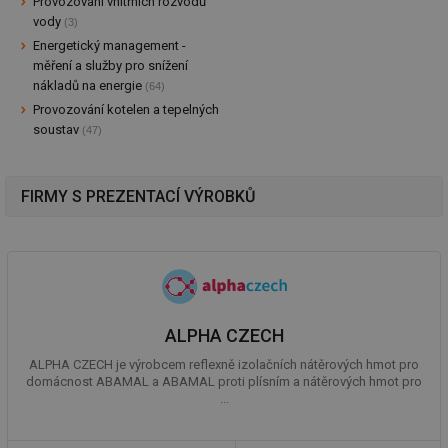
Provozování vnitřních rozvodů
vody
(3)
Energetický management -
měření a služby pro snížení
nákladů na energie
(64)
Provozování kotelen a tepelných
soustav
(47)
FIRMY S PREZENTACÍ VÝROBKŮ
ALPHA CZECH
ALPHA CZECH je výrobcem reflexně izolačních nátěrových hmot pro
domácnost ABAMAL a ABAMAL proti plísním a nátěrových hmot pro
...