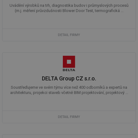
Nezařazené soubory
Uvádění výrobků na trh, diagnostika budov i průmyslových procesů
(m.j. měření průvzdušnosti Blower Door Test, termografická ...
Nezbytně nutné soubory cookie umožňují základní
funkce webových stránek, jako je přihlášení
uživatele a správa účtu. Webové stránky nelze bez
nezbytně nutných souborů cookie správně používat.
DETAIL FIRMY
Provider
/
Název
Vyprší
Po
Doména
g_state
.forum.tzb-
Zavřením
Sl
info.cz
prohlížeče
př
po
g_csrf_token
.forum.tzb-
Zavřením
Sl
info.cz
prohlížeče
př
DELTA Group CZ s.r.o.
po
id
konference.tzb-
1 rok
Te
Soustřeďujeme ve svém týmu více než 400 odborníků a expertů na
info.cz
co
architekturu, projekci staveb včetně BIM projektování, projektový ...
po
vy
se
_hjAbsoluteSessionInProgress
29 minut
So
Hotjar Ltd
DETAIL FIRMY
59 sekund
na
.tzb-info.cz
ab
sl
ce
pr