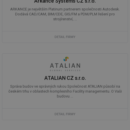
Arkance Systems CZ s.r.o.
ARKANCE je největším Platinum partnerem společnosti Autodesk.
Dodává CAD/CAM, BIM/CDE, GIS/FM a PDM/PLM řešení pro
strojírenství, ...
DETAIL FIRMY
ATALIAN CZ s.r.o.
Správa budov ve správných rukou Společnost ATALIAN působí na
českém trhu v oblastech komplexního Facility managementu. O Vaši
budovu ...
DETAIL FIRMY