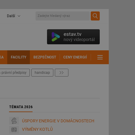
Další
estav.tv
nový videoportál
KA
FACILITY
BEZPEČNOST
CENY ENERGIÍ
DALŠÍ
 právní předpisy
handicap
další
TÉMATA 2026
ÚSPORY ENERGIE V DOMÁCNOSTECH
VÝMĚNY KOTLŮ