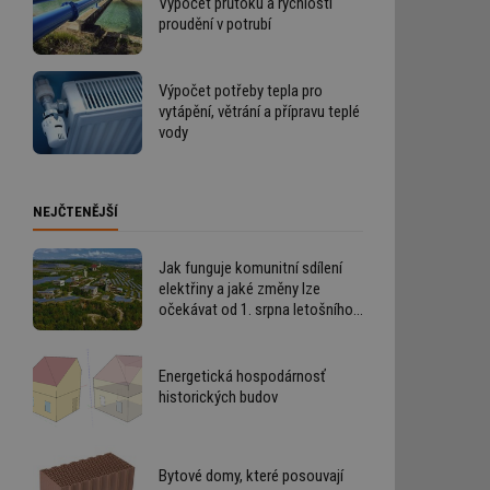
Výpočet průtoku a rychlosti
proudění v potrubí
Výpočet potřeby tepla pro
vytápění, větrání a přípravu teplé
vody
NEJČTENĚJŠÍ
Jak funguje komunitní sdílení
elektřiny a jaké změny lze
očekávat od 1. srpna letošního
roku
Energetická hospodárnosť
historických budov
Bytové domy, které posouvají