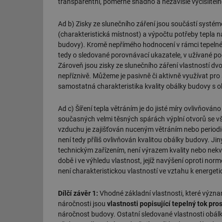
transparentní, poměrně snadno a nezávisle vyčísliteln
Ad b) Zisky ze slunečního záření jsou součástí systém
(charakteristická místnost) a výpočtu potřeby tepla n
budovy). Kromě nepřímého hodnocení v rámci tepelné s
tedy o sledované porovnávací ukazatele, v užívané pod
Zároveň jsou zisky ze slunečního záření vlastností dvo
nepříznivě. Můžeme je pasivně či aktivně využívat pro
samostatná charakteristika kvality obálky budovy s 
Ad c) Šíření tepla větráním je do jisté míry ovlivňová
současných velmi těsných spárách výplní otvorů se v
vzduchu je zajišťován nuceným větráním nebo periodic
není tedy příliš ovlivňován kvalitou obálky budovy. J
technickým zařízením, není výrazem kvality nebo nek
době i ve výhledu vlastnost, jejíž navýšení oproti 
není charakteristickou vlastností ve vztahu k energet
Dílčí závěr 1:
Vhodné základní vlastnosti, které význam
náročnosti jsou
vlastnosti popisující tepelný tok pr
náročnost budovy. Ostatní sledované vlastnosti obálky