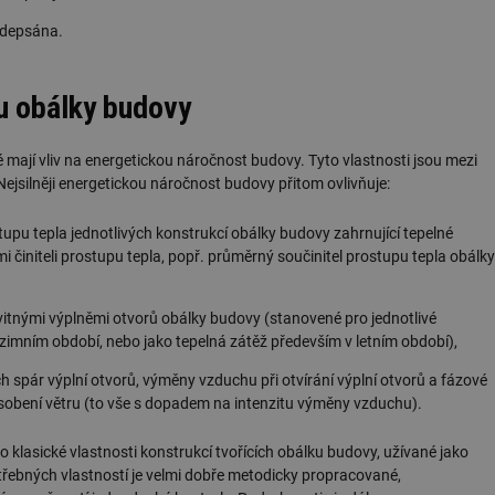
ředepsána.
tu obálky budovy
ré mají vliv na energetickou náročnost budovy. Tyto vlastnosti jsou mezi
Nejsilněji energetickou náročnost budovy přitom ovlivňuje:
stupu tepla jednotlivých konstrukcí obálky budovy zahrnující tepelné
i činiteli prostupu tepla, popř. průměrný součinitel prostupu tepla obálky
itnými výplněmi otvorů obálky budovy (stanovené pro jednotlivé
 zimním období, nebo jako tepelná zátěž především v letním období),
h spár výplní otvorů, výměny vzduchu při otvírání výplní otvorů a fázové
obení větru (to vše s dopadem na intenzitu výměny vzduchu).
o klasické vlastnosti konstrukcí tvořících obálku budovy, užívané jako
třebných vlastností je velmi dobře metodicky propracované,