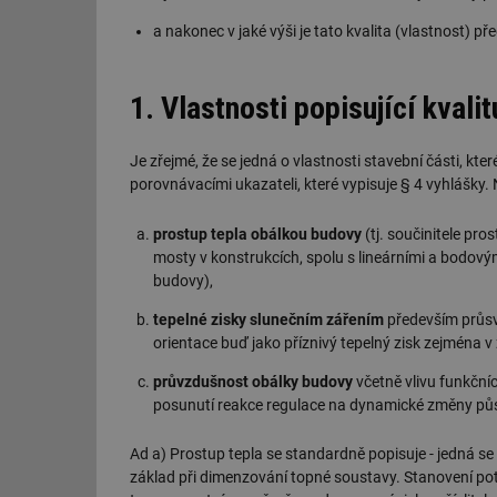
a nakonec v jaké výši je tato kvalita (vlastnost) p
1. Vlastnosti popisující kvali
Je zřejmé, že se jedná o vlastnosti stavební části, kte
porovnávacími ukazateli, které vypisuje § 4 vyhlášky. 
prostup tepla obálkou budovy
(tj. součinitele pro
mosty v konstrukcích, spolu s lineárními a bodovým
budovy),
tepelné zisky slunečním zářením
především průsv
orientace buď jako příznivý tepelný zisk zejména v
průvzdušnost obálky budovy
včetně vlivu funkčníc
posunutí reakce regulace na dynamické změny půs
Ad a) Prostup tepla se standardně popisuje - jedná se 
základ při dimenzování topné soustavy. Stanovení po