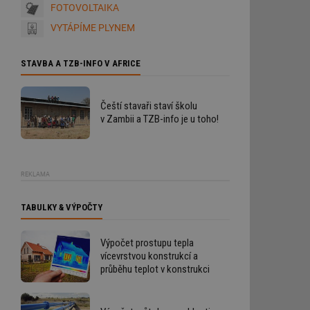
FOTOVOLTAIKA
VYTÁPÍME PLYNEM
STAVBA A TZB-INFO V AFRICE
Čeští stavaři staví školu
v Zambii a TZB-info je u toho!
REKLAMA
TABULKY & VÝPOČTY
Výpočet prostupu tepla
vícevrstvou konstrukcí a
průběhu teplot v konstrukci