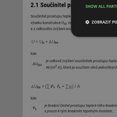
2.1 Součinitel prostupu tepla jed
SHOW ALL PAR
Součinitel prostupu tepla konstrukce s tepelnými most
ZOBRAZIT P
2
výseku konstrukce
U
, ve W/(m
.K), stanoveného pr
id
a z celkového zvýšení součinitele prostupu tepla vliv
Nezbytně nutn
soubory
kde
je celkové zvýšení součinitele prostupu tepl
ΔU
tbk
2
W/(m
.K), které je součtem vlivů jednotliv
Nezbytně nutn
Nezbytně nutné soubo
stránky nelze bez ne
kde
Název
je lineární činitel prostupu tepla k-tého lin
Ψ
k
s pouze k-tým lineárním tepelným mostem;
g_state