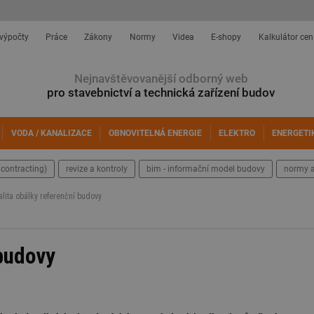
 výpočty
Práce
Zákony
Normy
Videa
E-shopy
Kalkulátor cen
Nejnavštěvovanější odborný web
pro stavebnictví a technická zařízení budov
VODA / KANALIZACE
OBNOVITELNÁ ENERGIE
ELEKTRO
ENERGETI
contracting)
revize a kontroly
bim - informační model budovy
normy a
alita obálky referenční budovy
 budovy