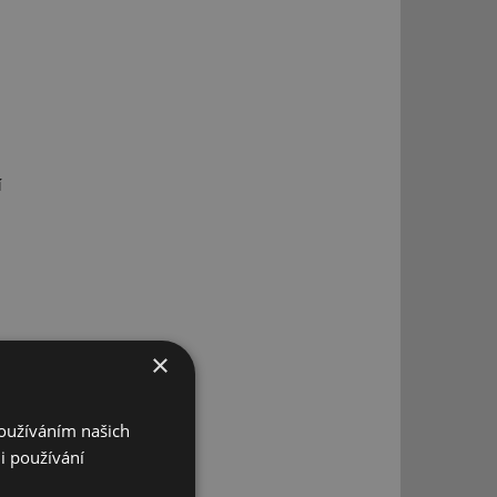
í
×
Používáním našich
i používání