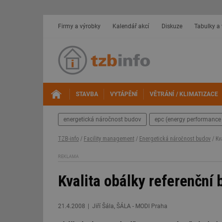
Firmy a výrobky
Kalendář akcí
Diskuze
Tabulky a
STAVBA
VYTÁPĚNÍ
VĚTRÁNÍ / KLIMATIZACE
energetická náročnost budov
epc (energy performance 
TZB-info
/
Facility management
/
Energetická náročnost budov
/ Kv
REKLAMA
Kvalita obálky referenční
21.4.2008
Jiří Šála, ŠÁLA - MODI Praha