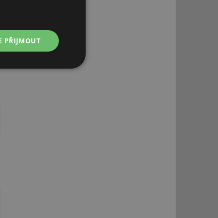
E PŘIJMOUT
Nezařazené
soubory
řazené soubory
 správa účtu. Webové