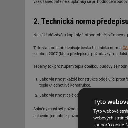
však zanedbatelné a uplatňují se při hodnocení budovy
2. Technická norma předepisuj
Na základě závěru kapitoly 1 si podrobněji všimneme
Tuto vlastnost předepisuje česká technická norma
ČS
z dubna 2007 (která předepisuje požadavky i na další
Tepelný tok prostupem tepla obálkou budovy se hodno
Jako vlastnost každé konstrukce oddělující prostře
tepla
U
jednotlivé konstrukce.
Jako vlastnost celé obálky budovy. Sledovanou vla
Tyto webové
Splněny musí být požadavky jak na jednotlivé
U
hodnot
Tyto webové strán
splněním jednoho z požadavků je zajištěno plnění dr
webových stránek
souborů cookie.