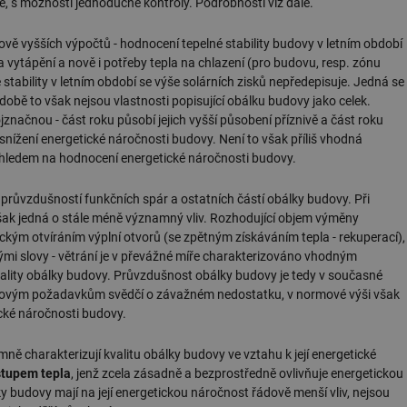
é, s možností jednoduché kontroly. Podrobnosti viz dále.
ově vyšších výpočtů - hodnocení tepelné stability budovy v letním období
a vytápění a nově i potřeby tepla na chlazení (pro budovu, resp. zónu
tability v letním období se výše solárních zisků nepředepisuje. Jedná se
obě to však nejsou vlastnosti popisující obálku budovy jako celek.
jznačnou - část roku působí jejich vyšší působení příznivě a část roku
 snížení energetické náročnosti budovy. Není to však příliš vhodná
ohledem na hodnocení energetické náročnosti budovy.
no průvzdušností funkčních spár a ostatních částí obálky budovy. Při
šak jedná o stále méně významný vliv. Rozhodující objem výměny
kým otvíráním výplní otvorů (se zpětným získáváním tepla - rekuperací),
inými slovy - větrání je v převážné míře charakterizováno vhodným
vality obálky budovy. Průvzdušnost obálky budovy je tedy v současné
normovým požadavkům svědčí o závažném nedostatku, v normové výši však
ické náročnosti budovy.
ně charakterizují kvalitu obálky budovy ve vztahu k její energetické
ostupem tepla
, jenž zcela zásadně a bezprostředně ovlivňuje energetickou
 budovy mají na její energetickou náročnost řádově menší vliv, nejsou