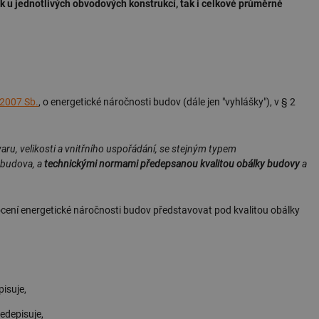
u jednotlivých obvodových konstrukcí, tak i celkové průměrné
/2007 Sb.
, o energetické náročnosti budov (dále jen "vyhlášky"), v § 2
ru, velikosti a vnitřního uspořádání, se stejným typem
 budova, a
technickými normami předepsanou kvalitou obálky budovy
a
nocení energetické náročnosti budov představovat pod kvalitou obálky
isuje,
edepisuje,