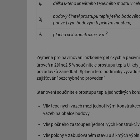
l
délka k-tého lineárního tepelného mostu v celé
k
g_csrf_token
bodový činitel prostupu tepla j-tého bodové
χ
j
id
pouze j-tým bodovým tepelným mostem;
2
A
_hjAbsoluteSession
plocha celé konstrukce, v m
.
id
Zejména pro navrhování nízkoenergetických a pasivn
úroveň nižší než 5 % součinitele prostupu tepla U, k
_hjIncludedInSessi
požadavků zanedbat. Splnění této podmínky vyžaduje ve
zajišťování bezchybného provedení.
mv
Stanovení součinitele prostupu tepla jednotlivých ko
id
Vliv tepelných vazeb mezi jednotlivými konstrukcemi
vazeb na obálce budovy.
id
Vliv plošného zastoupení jednotlivých konstrukcí 
_hjFirstSeen
Vliv polohy v zabudovaném stavu u šikmých výpln