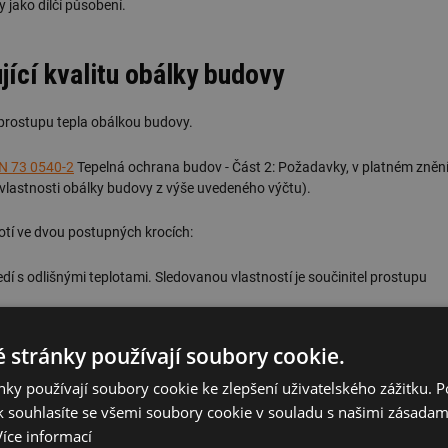
 jako dílčí působení.
ící kvalitu obálky budovy
 prostupu tepla obálkou budovy.
N 73 0540-2
Tepelná ochrana budov - Část 2: Požadavky, v platném zněn
 vlastnosti obálky budovy z výše uvedeného výčtu).
tí ve dvou postupných krocích:
dí s odlišnými teplotami. Sledovanou vlastností je součinitel prostupu
stností je průměrný součinitel prostupu tepla
U
obálky budovy.
em
 stránky používají soubory cookie.
y, tak na celkovou hodnotu
U
obálky budovy. Nelze však tvrdit, že
ky používají soubory cookie ke zlepšení uživatelského zážitku. 
em
uhého. Musí být splněny oba požadavky souběžně.
 souhlasíte se všemi soubory cookie v souladu s našimi zásadam
Více informací