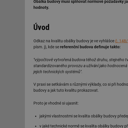
Obálka budovy musí splňovat normové požadavky jak 
hodnoty.
Úvod
Odkaz na kvalitu obálky budovy je ve vyhlášce
č. 148
písm. j), kde se
referenční budova definuje takto:
"výpočtově vytvořená budova téhož druhu, stejného tva
standardizovaného provozu a užívání jako hodnocená
jejich technických systémů"
.
V praxi se setkávám s různými výklady, co si při hod
budovy a jak tuto kvalitu prokazovat.
Proto je vhodné si ujasnit:
jakými vlastnostmi se kvalita obálky budovy předep
v jaké technické normě se kvalita obálky budovy př