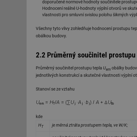
doporučené normové hodnoty součinitele prostupu t
Hodnocení reálné U-hodnoty výplní otvorů ve skuteč
id
vlastnosti pro smluvní svislou polohu šikmých v
_hjIncludedInSessi
Všechny tyto vlivy zohledňuje hodnocení prostupu te
obálkou budovy.
id
2.2 Průměrný součinitel prostupu
id
id
Průměrný součinitel prostupu tepla
U
obálky budovy
em
jednotlivých konstrukcí a skutečné vlastnosti výplní o
_hjIncludedInSessi
Stanoví se ze vztahu
_dc_gtm_UA-590170
kde
id
H
je měrná ztráta prostupem tepla, ve W/K;
T