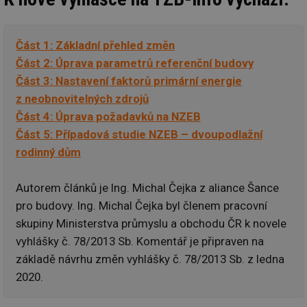
Část 1: Základní přehled změn
Část 2: Úprava parametrů referenční budovy
Část 3: Nastavení faktorů primární energie
z neobnovitelných zdrojů
Část 4: Úprava požadavků na NZEB
Část 5: Případová studie NZEB – dvoupodlažní
rodinný dům
Autorem článků je Ing. Michal Čejka z aliance Šance
pro budovy. Ing. Michal Čejka byl členem pracovní
skupiny Ministerstva průmyslu a obchodu ČR k novele
vyhlášky č. 78/2013 Sb. Komentář je připraven na
základě návrhu změn vyhlášky č. 78/2013 Sb. z ledna
2020.