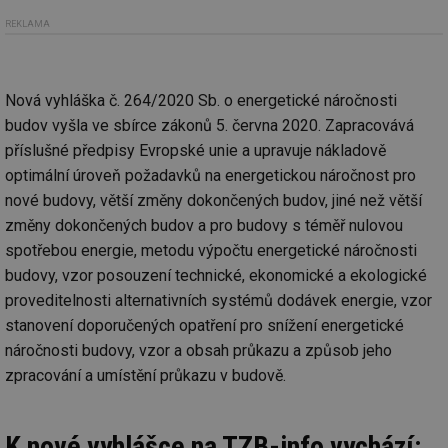
REKLAMA
Nová vyhláška č. 264/2020 Sb. o energetické náročnosti
budov vyšla ve sbírce zákonů 5. června 2020. Zapracovává
příslušné předpisy Evropské unie a upravuje nákladově
optimální úroveň požadavků na energetickou náročnost pro
nové budovy, větší změny dokončených budov, jiné než větší
změny dokončených budov a pro budovy s téměř nulovou
spotřebou energie, metodu výpočtu energetické náročnosti
budovy, vzor posouzení technické, ekonomické a ekologické
proveditelnosti alternativních systémů dodávek energie, vzor
stanovení doporučených opatření pro snížení energetické
náročnosti budovy, vzor a obsah průkazu a způsob jeho
zpracování a umístění průkazu v budově.
K nové vyhlášce na TZB-info vychází: