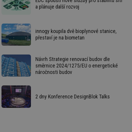
EDC spouští nové služby pro stabilitu sítí
po
Air
a plánuje další rozvoj
us
už
pr
int
tě
innogy koupila dvě bioplynové stanice,
id
vytapeni.tzb-
10 let
Te
přestaví je na biometan
info.cz
co
po
vy
se
Návrh Strategie renovací budov dle
id
stavba.tzb-
10 let
Te
info.cz
co
směrnice 2024/1275/EU o energetické
po
náročnosti budov
vy
se
_hjFirstSeen
29 minut
So
Hotjar Ltd
59 sekund
na
.tzb-info.cz
ab
2 dny Konference DesignBlok Talks
sl
ce
pr
poč
Ne
žá
id
in