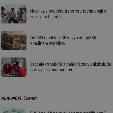
žá
id
in
Novinka v podpoře transferu technologií a
id
vetrani.tzb-
10 let
Te
získávání talentů
info.cz
co
po
vy
se
_hjIncludedInSessionSample
1 minuta
Te
Hotjar Ltd
Od BIM modelu k BEM: využití gbXML
59 sekund
co
elektro.tzb-
v reálném workflow
na
info.cz
ab
Ho
zd
ná
za
Žáci elektrooborů z celé ČR znovu ukázali, že
vz
de
opravy mají budoucnost
de
re
we
mv
2 měsíce 4
Te
Airtable
týdny
co
.tzb-info.cz
po
sl
NEJNOVĚJŠÍ ČLÁNKY
už
int
vý
vl