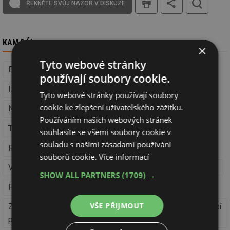
ŘEKNĚTE SVŮJ NÁZOR V DISKUZI!
KAM DÁL
×
Tyto webové stránky
Energetická náročnost budov (Facility management)
používají soubory cookie.
Izolace, střechy a fasády
Stavba
Okna a dveře
Tyto webové stránky používají soubory
cookie ke zlepšení uživatelského zážitku.
Nízkoenergetické stavby
Používáním našich webových stránek
Téměř nulové budovy (Nízkoenergetické stavby)
souhlasíte se všemi soubory cookie v
souladu s našimi zásadami používání
Regenerace domů
Stavební fyzika
Vytápění
souborů cookie.
Více informací
Větrání a klimatizace
Obnovitelná energie
Energetika
SHOW ALL PARTNERS
(1709) →
Facility management
Právní předpisy
VŠE PŘIJMOUT
Zákon č. 406/2000 Sb. - o hospodaření energií a související
předpisy