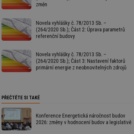
změn
Nezbytně nutné soubory cookie umožňují základní
funkce webových stránek, jako je přihlášení
uživatele a správa účtu. Webové stránky nelze bez
nezbytně nutných souborů cookie správně používat.
Novela vyhlášky č. 78/2013 Sb. –
Provider
/
(264/2020 Sb.); Část 2: Úprava parametrů
Název
Vyprší
Po
Doména
referenční budovy
g_state
.forum.tzb-
Zavřením
Sl
info.cz
prohlížeče
př
po
Novela vyhlášky č. 78/2013 Sb. –
g_csrf_token
.forum.tzb-
Zavřením
Sl
(264/2020 Sb.); Část 3: Nastavení faktorů
info.cz
prohlížeče
př
primární energie z neobnovitelných zdrojů
po
id
konference.tzb-
1 rok
Te
info.cz
co
po
vy
se
PŘEČTĚTE SI TAKÉ
_hjAbsoluteSessionInProgress
29 minut
So
Hotjar Ltd
59 sekund
na
.tzb-info.cz
ab
sl
Konference Energetická náročnost budov
ce
2026: změny v hodnocení budov a legislativě
pr
poč
Ne