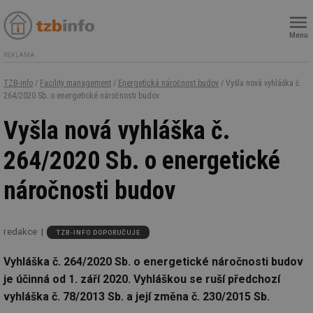
Menu
REKLAMA
TZB-info
/
Facility management
/
Energetická náročnost budov
/ Vyšla nová vyhláška č.
264/2020 Sb. o energetické náročnosti budov
Vyšla nová vyhláška č.
264/2020 Sb. o energetické
náročnosti budov
redakce
TZB-INFO DOPORUČUJE
Vyhláška č. 264/2020 Sb. o energetické náročnosti budov
je účinná od 1. září 2020. Vyhláškou se ruší předchozí
vyhláška č. 78/2013 Sb. a její změna č. 230/2015 Sb.