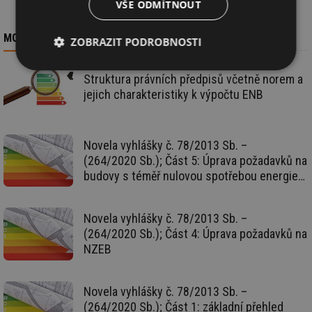
VŠE ODMÍTNOUT
MOHLO BY VÁS ZAJÍMAT
ZOBRAZIT PODROBNOSTI
Nezbytně
Výkonové
Soubory
Struktura právních předpisů včetně norem a
nutné
soubory
cílení
jejich charakteristiky k výpočtu ENB
soubory
Novela vyhlášky č. 78/2013 Sb. –
Funkční soubory
Nezařazené
(264/2020 Sb.); Část 5: Úprava požadavků na
soubory
budovy s téměř nulovou spotřebou energie
(NZEB)
Novela vyhlášky č. 78/2013 Sb. –
(264/2020 Sb.); Část 4: Úprava požadavků na
NZEB
Nezbytně nutné soubory
Výkonové soubory
Soubory cílení
Funkční soubory
Novela vyhlášky č. 78/2013 Sb. –
Nezařazené soubory
(264/2020 Sb.); Část 1: základní přehled