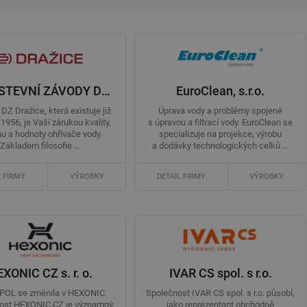
DRUŽSTEVNÍ ZÁVODY DRAŽICE - strojírna, s. r. o.
EuroClean, s.r.o.
DZ Dražice, která existuje již
Úprava vody a problémy spojené
1956, je Vaší zárukou kvality,
s úpravou a filtrací vody. EuroClean se
u a hodnoty ohřívače vody.
specializuje na projekce, výrobu
Základem filosofie ...
a dodávky technologických celků ...
L FIRMY
VÝROBKY
DETAIL FIRMY
VÝROBKY
XONIC CZ s. r. o.
IVAR CS spol. s r.o.
POL se změnila v HEXONIC.
Společnost IVAR CS spol. s r.o. působí,
ost HEXONIC CZ je významný
jako reprezentant obchodně