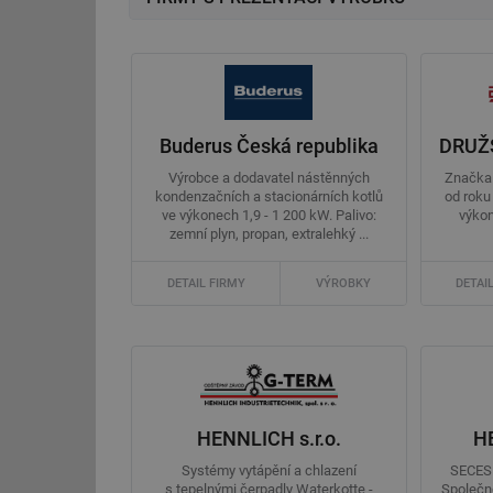
Buderus Česká republika
Výrobce a dodavatel nástěnných
Značka 
kondenzačních a stacionárních kotlů
od roku 
ve výkonech 1,9 - 1 200 kW. Palivo:
výkon
zemní plyn, propan, extralehký ...
DETAIL FIRMY
VÝROBKY
DETAI
HENNLICH s.r.o.
HE
Systémy vytápění a chlazení
SECES
s tepelnými čerpadly Waterkotte -
Společn