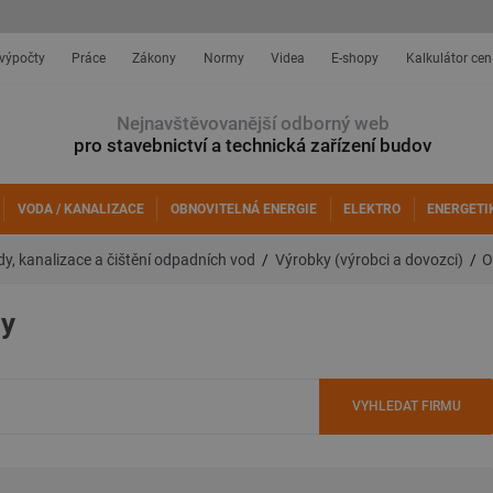
 výpočty
Práce
Zákony
Normy
Videa
E-shopy
Kalkulátor cen
Nejnavštěvovanější odborný web
pro stavebnictví a technická zařízení budov
VODA / KANALIZACE
OBNOVITELNÁ ENERGIE
ELEKTRO
ENERGETI
y, kanalizace a čištění odpadních vod
Výrobky (výrobci a dovozci)
O
dy