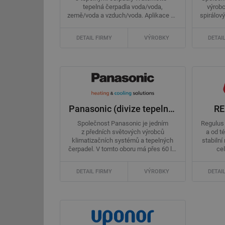
tepelná čerpadla voda/voda,
výrobc
země/voda a vzduch/voda. Aplikace od
spirálov
rodinných ...
DETAIL FIRMY
VÝROBKY
DETAI
Panasonic (divize tepelná čerpadla a klimatizační technika)
RE
Společnost Panasonic je jedním
Regulus 
z předních světových výrobců
a od t
klimatizačních systémů a tepelných
stabilní
čerpadel. V tomto oboru má přes 60 let
ce
...
DETAIL FIRMY
VÝROBKY
DETAI