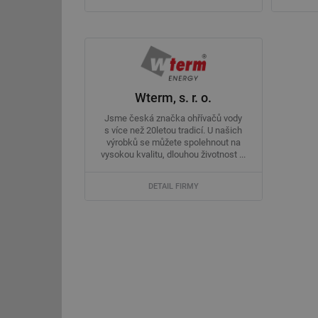
g_csrf_token
id
_hjAbsoluteSession
Wterm, s. r. o.
id
Jsme česká značka ohřívačů vody
s více než 20letou tradicí. U našich
_hjIncludedInSessi
výrobků se můžete spolehnout na
vysokou kvalitu, dlouhou životnost ...
mv
DETAIL FIRMY
id
id
_hjFirstSeen