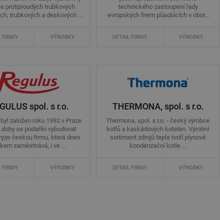
e protiproudých trubkových
technického zastoupení řady
ých, trubkových a deskových ...
evropských firem působících v oboru
TZB ...
L FIRMY
VÝROBKY
DETAIL FIRMY
VÝROBKY
GULUS spol. s r.o.
THERMONA, spol. s r.o.
byl založen roku 1992 v Praze
Thermona, spol. s r.o. - český výrobce
é doby se podařilo vybudovat
kotlů a kaskádových kotelen. Výrobní
 ryze českou firmu, která dnes
sortiment zdrojů tepla tvoří plynové
lkem zaměstnává, i ve ...
kondenzační kotle ...
L FIRMY
VÝROBKY
DETAIL FIRMY
VÝROBKY