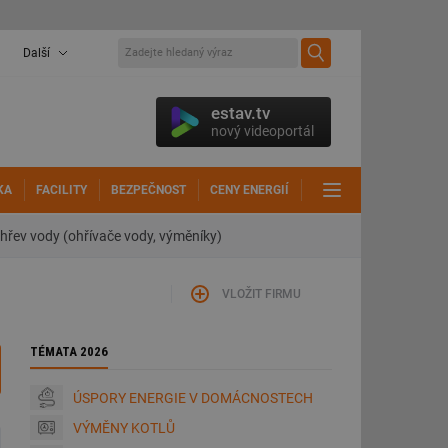
Další
estav.tv
nový videoportál
KA
FACILITY
BEZPEČNOST
CENY ENERGIÍ
DALŠÍ
hřev vody (ohřívače vody, výměníky)
VLOŽIT FIRMU
TÉMATA 2026
ÚSPORY ENERGIE V DOMÁCNOSTECH
VÝMĚNY KOTLŮ