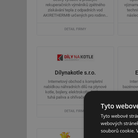
rekuperačních výměníků zpětného
významn
získávání tepla z odpadních vod
techni
AKIRETHERM® určených pro rodinné
násled
domy, ...
DETAIL FIRMY
Dílynakotle s.r.o.
Internetový obchod s kompletní
Inte
nabídkou náhradních dílů na plynové
bazénovo
kotle, bojlery, elektrokotle, kotle na
po cel
tuhá paliva a ohřívače na vodu ...
ov
Tyto webové
DETAIL FIRMY
Tyto webové strán
webových stránek
souborů cookie.