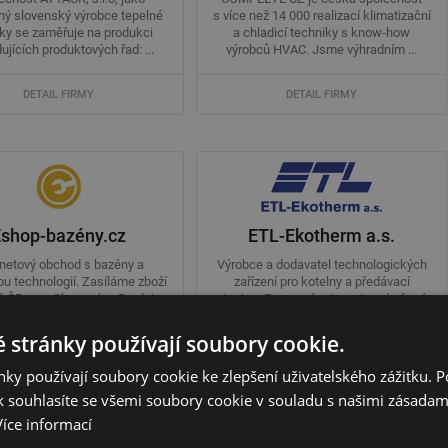
ý slovenský výrobce tepelné
s více než 14 000 realizací klimatizační
ky se zaměřuje na produkci
a chladicí techniky s know-how
ujících produktových řad: ...
výrobců HVAC. Jsme výhradním ...
DETAIL FIRMY
DETAIL FIRMY
Eshop-bazény.cz
ETL-Ekotherm a.s.
rnetový obchod s bazény a
Výrobce a dodavatel technologických
u technologií. Zasíláme zboží
zařízení pro kotelny a předávací
é ČR a na Slovensko. Prodej
stanice. Expanzní automaty, sdružené
ěřeného bazénového ...
RS KOMBI a klasické TRUBKOVÉ ...
 stránky používají soubory cookie.
DETAIL FIRMY
DETAIL FIRMY
ky používají soubory cookie ke zlepšení uživatelského zážitku. 
 souhlasíte se všemi soubory cookie v souladu s našimi zásadam
Více informací