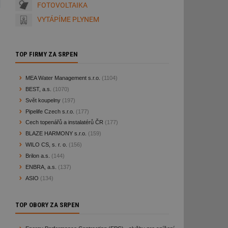
FOTOVOLTAIKA
VYTÁPÍME PLYNEM
TOP FIRMY ZA SRPEN
MEA Water Management s.r.o.
(1104)
BEST, a.s.
(1070)
Svět koupelny
(197)
Pipelife Czech s.r.o.
(177)
Cech topenářů a instalatérů ČR
(177)
BLAZE HARMONY s.r.o.
(159)
WILO CS, s. r. o.
(156)
Brilon a.s.
(144)
ENBRA, a.s.
(137)
ASIO
(134)
TOP OBORY ZA SRPEN