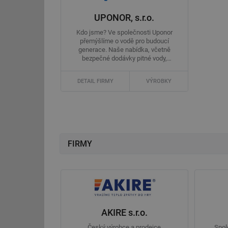
UPONOR, s.r.o.
Kdo jsme? Ve společnosti Uponor
přemýšlíme o vodě pro budoucí
generace. Naše nabídka, včetně
bezpečné dodávky pitné vody,
energeticky ...
DETAIL FIRMY
VÝROBKY
FIRMY
AKIRE s.r.o.
Český výrobce a prodejce
Spol