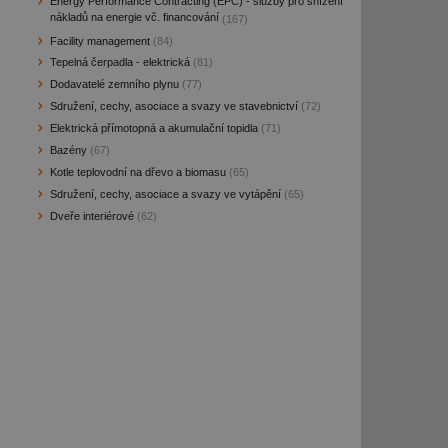
Energy Performance Contracting (EPC) - služby pro snížení
nákladů na energie vč. financování
(167)
Facility management
(84)
Tepelná čerpadla - elektrická
(81)
Dodavatelé zemního plynu
(77)
Sdružení, cechy, asociace a svazy ve stavebnictví
(72)
Elektrická přímotopná a akumulační topidla
(71)
Bazény
(67)
Kotle teplovodní na dřevo a biomasu
(65)
Sdružení, cechy, asociace a svazy ve vytápění
(65)
Dveře interiérové
(62)