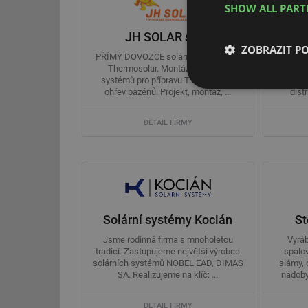
SHOW ALL PAR
JH SOLAR s.r.o.
ZOBRAZIT P
PŘÍMÝ DOVOZCE solárních kolektorů
Nere
Thermosolar. Montáž solárních
a ohř
systémů pro přípravu TV, přitápění,
Výroba d
Nezbytně nutn
ohřev bazénů. Projekt, montáž, ...
distr
soubory
DETAIL FIRMY
Nezbytně nutn
Solární systémy Kocián
St
Nezbytně nutné soubo
stránky nelze bez ne
Jsme rodinná firma s mnoholetou
Vyrá
tradicí. Zastupujeme největší výrobce
spalo
Název
solárních systémů NOBEL EAD, DIMAS
slámy, 
SA. Realizujeme na klíč: ...
nádoby,
g_state
DETAIL FIRMY