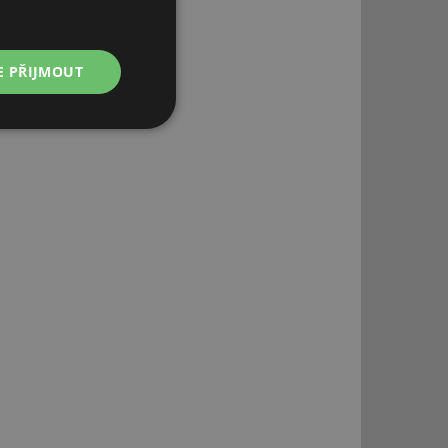
E PŘIJMOUT
Nezařazené
soubory
řazené soubory
 správa účtu. Webové