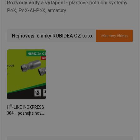
Rozvody vody a vytápění
- plastové potrubní systémy
PeX, PeX-Al-PeX, armatury
Nejnovější články RUBIDEA CZ s.r.o.
Všechny články
®
H
-LINE INOXPRESS
304 – poznejte nový
nerezový systém na
veletrhu FOR ARCH