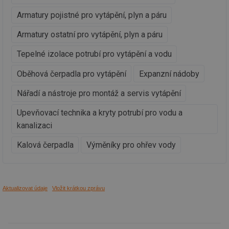
Provider
/
Armatury pojistné pro vytápění, plyn a páru
Název
Vyprší
Po
Doména
Armatury ostatní pro vytápění, plyn a páru
g_state
.forum.tzb-
Zavřením
Sl
info.cz
prohlížeče
př
po
Tepelné izolace potrubí pro vytápění a vodu
g_csrf_token
.forum.tzb-
Zavřením
Sl
info.cz
prohlížeče
př
Oběhová čerpadla pro vytápění
Expanzní nádoby
po
Nářadí a nástroje pro montáž a servis vytápění
id
konference.tzb-
1 rok
Te
info.cz
co
po
Upevňovací technika a kryty potrubí pro vodu a
vy
se
kanalizaci
_hjAbsoluteSessionInProgress
29 minut
So
Hotjar Ltd
59 sekund
na
Kalová čerpadla
Výměníky pro ohřev vody
.tzb-info.cz
ab
sl
ce
pr
poč
Ne
Aktualizovat údaje
Vložit krátkou zprávu
žá
id
in
id
vetrani.tzb-
10 let
Te