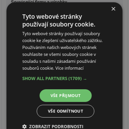
Související firmy a výrobky
×
Tyto webové stránky
FRABO
používají soubory cookie.
Tyto webové stránky používají soubory
cookie ke zlepšení uživatelského zážitku.
Obory činnosti RUBIDEA CZ s.r.o.
Používáním našich webových stránek
souhlasíte se všemi soubory cookie v
Kotle teplovodní plynové
Kotle teplovodní olejové
souladu s našimi zásadami používání
souborů cookie.
Více informací
Kotle teplovodní na dřevo a biomasu
SHOW ALL PARTNERS
(1709) →
Kotle teplovodní uhelné
Kotle teplovodní elektro
Otopná tělesa desková
VŠE PŘIJMOUT
Otopná tělesa článková ocelová
VŠE ODMÍTNOUT
Otopná tělesa článková litinová
Otopná tělesa trubková - koupelnová
ZOBRAZIT PODROBNOSTI