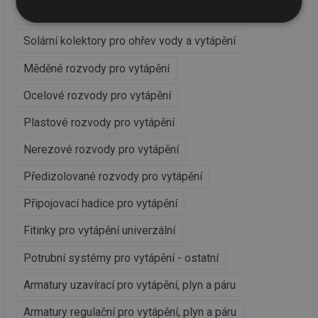
Podlahové vytápění teplovodní
Nezbytně
Výkonové
Soubory
nutné
soubory
cílení
Solární kolektory pro ohřev vody a vytápění
soubory
Měděné rozvody pro vytápění
Ocelové rozvody pro vytápění
Funkční soubory
Nezařazené
soubory
Plastové rozvody pro vytápění
Nerezové rozvody pro vytápění
Předizolované rozvody pro vytápění
Připojovací hadice pro vytápění
Nezbytně nutné soubory
Výkonové soubory
Fitinky pro vytápění univerzální
Soubory cílení
Funkční soubory
Nezařazené soubory
Potrubní systémy pro vytápění - ostatní
Nezbytně nutné soubory cookie umožňují základní
Armatury uzavírací pro vytápění, plyn a páru
funkce webových stránek, jako je přihlášení
uživatele a správa účtu. Webové stránky nelze bez
Armatury regulační pro vytápění, plyn a páru
nezbytně nutných souborů cookie správně používat.