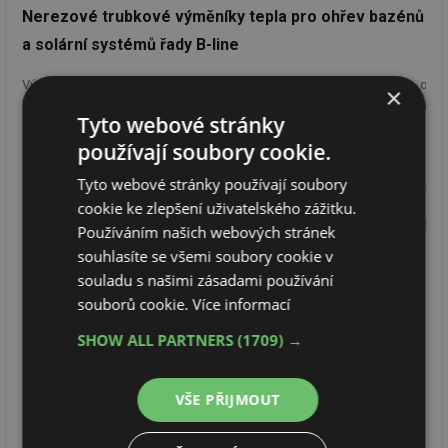
Nerezové trubkové výměníky tepla pro ohřev bazénů
a solární systémů řady B-line
Výměníky tepla řady B se uplatní nejen v zařízeních určených pro ohře
×
bazénové vody klasickým zdrojem vytápění, ale také v solárníc
Tyto webové stránky
systémech nebo v okruzích s tepelným čerpadlem. Výměníky jso
nerezové celosvařované, nerozebíratelné.
používají soubory cookie.
Tyto webové stránky používají soubory
Teplosměnnou plochu tvoří svazek přímých vrubovaných trubek. Vrubován
cookie ke zlepšení uživatelského zážitku.
uvnitř trubek rozbíjí laminární mezní vrstvu podél stěny, což má příznivý vli
ww
na součinitel přestupu tepla.
Používáním našich webových stránek
souhlasíte se všemi soubory cookie v
Použitý materiál zaručuje zachování všech hygienických požadavků n
souladu s našimi zásadami používání
kvalitu vody. Pro návrhy výměníků je používán
výpočtový software CAIR
souborů cookie.
Více informací
který je možno zdarma stáhnout na
www.hexonic.com
.
SHOW ALL PARTNERS
(1709) →
VŠE PŘIJMOUT