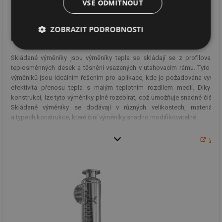
VŠE ODMÍTNOUT
ZOBRAZIT PODROBNOSTI
Deskové skládané výměníky
Nezbytně
Výkonové
Soubory
nutné
soubory
cílení
Skládané výměníky jsou výměníky tepla se skládají se z profilovanýc
soubory
teplosměnných desek a těsnění vsazených v utahovacím rámu. Tyto typ
výměníků jsou ideálním řešením pro aplikace, kde je požadována vysok
efektivita přenosu tepla s malým teplotním rozdílem medií. Díky sv
konstrukci, lze tyto výměníky plně rozebírat, což umožňuje snadné čištění
Funkční soubory
Nezařazené
Skládané výměníky se dodávají v různých velikostech, materiálec
soubory
a typech konstrukce, které činí výměníky snadno modifikovatelné.
Pro návrhy výměníků je používán
výpočtový software CAIRO
, který je možn
ww
zdarma stáhnout na
www.hexonic.com
.
Nezbytně nutné soubory
Výkonové soubory
Soubory cílení
Funkční soubory
Nezařazené soubory