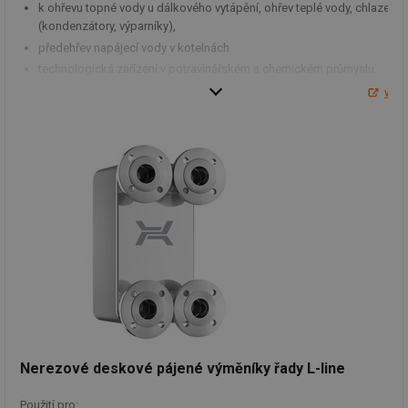
k ohřevu topné vody u dálkového vytápění, ohřev teplé vody, chlazení
(kondenzátory, výparníky),
předehřev napájecí vody v kotelnách
technologická zařízení v potravinářském a chemickém průmyslu.
ww
Výměníky jsou používány v rozsahu výkonů od jednotek kW do MW. Pro
návrhy výměníků je používán
výpočtový software Cairo
, který je možno
zdarma stáhnout na
www.hexonic.com
.
Max. pracovní parametry u řady:
JAD X(XK)
JAD X (XK)
.MF
.FF
.MFH*
BF.*
trubky
250
203
165
203
Max. teplota [°C]
plášť
203
203
203
203
trubky
25
16
30
35
Max. tlak [bar]
plášť
16
16
16
16
* na objednávku
Nerezové deskové pájené výměníky řady L-line
Max. pracovní parametry u řady:
JAD (K)
Použití pro: