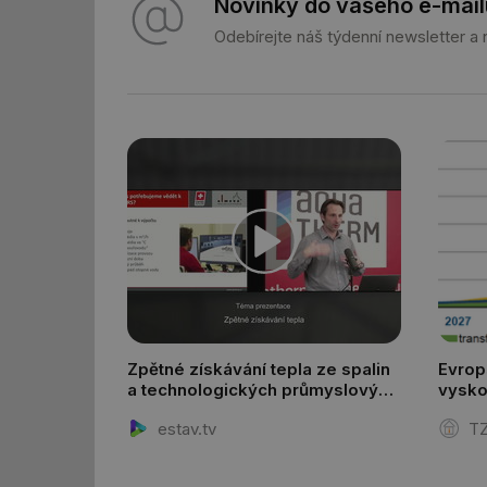
Novinky do vašeho e-mail
Odebírejte náš týdenní newsletter a
Nezbytně nutn
Nezbytně nutné soubo
stránky nelze bez ne
Název
g_state
g_csrf_token
id
_hjAbsoluteSession
Zpětné získávání tepla ze spalin
Evrop
a technologických průmyslových
vysko
procesů
id
estav.tv
TZ
_hjIncludedInSessi