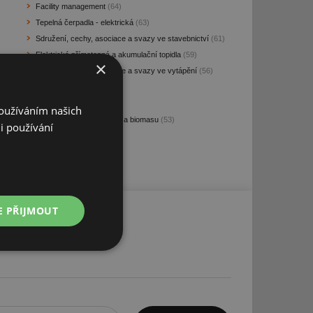
Facility management
(64)
Tepelná čerpadla - elektrická
(63)
Sdružení, cechy, asociace a svazy ve stavebnictví
(61)
Elektrická přímotopná a akumulační topidla
(59)
×
Sdružení, cechy, asociace a svazy ve vytápění
(56)
Bazény
(56)
Dveře interiérové
(53)
Používáním našich
Kotle teplovodní na dřevo a biomasu
(53)
i používání
E PŘIJMOUT
Nezařazené
soubory