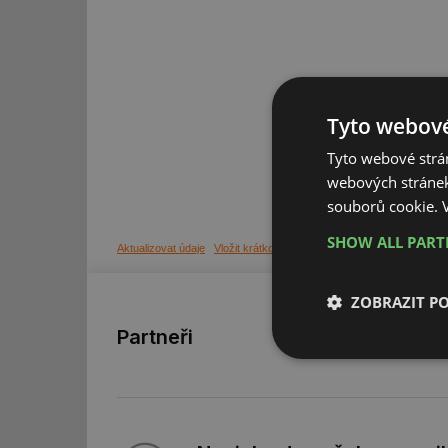
Tyto webové
Tyto webové strán
webových stránek
souborů cookie.
SHOW ALL PAR
Aktualizovat údaje
Vložit krátkou zprávu
ZOBRAZIT P
Partneři
Nezbytně nutn
soubory