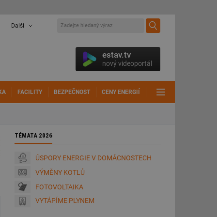
Další
estav.tv
nový videoportál
KA
FACILITY
BEZPEČNOST
CENY ENERGIÍ
DALŠÍ
TÉMATA 2026
ÚSPORY ENERGIE V DOMÁCNOSTECH
VÝMĚNY KOTLŮ
FOTOVOLTAIKA
VYTÁPÍME PLYNEM