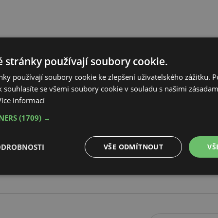
 stránky používají soubory cookie.
ky používají soubory cookie ke zlepšení uživatelského zážitku. 
 souhlasíte se všemi soubory cookie v souladu s našimi zásadam
Více informací
TNERS
(1709) →
ODROBNOSTI
VŠE ODMÍTNOUT
VŠ
é
Výkonové
Soubory cílení
Funkční soubory
soubory