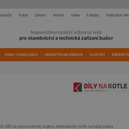
 výpočty
Práce
Zákony
Normy
Videa
E-shopy
Kalkulátor cen
Nejnavštěvovanější odborný web
pro stavebnictví a technická zařízení budov
VODA / KANALIZACE
OBNOVITELNÁ ENERGIE
ELEKTRO
ENERGETI
ílů na plynové kotle, bojlery, elektrokotle, kotle na tuhá paliva