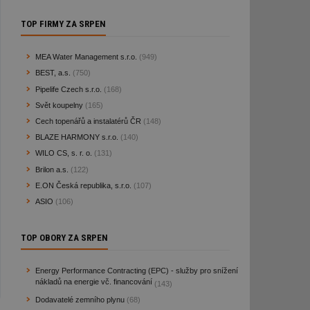
TOP FIRMY ZA SRPEN
MEA Water Management s.r.o.
(949)
BEST, a.s.
(750)
Pipelife Czech s.r.o.
(168)
Svět koupelny
(165)
Cech topenářů a instalatérů ČR
(148)
BLAZE HARMONY s.r.o.
(140)
WILO CS, s. r. o.
(131)
Brilon a.s.
(122)
E.ON Česká republika, s.r.o.
(107)
ASIO
(106)
TOP OBORY ZA SRPEN
Energy Performance Contracting (EPC) - služby pro snížení
nákladů na energie vč. financování
(143)
Dodavatelé zemního plynu
(68)