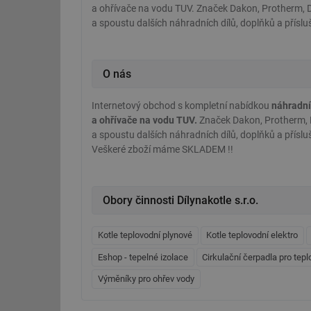
a ohřívače na vodu TUV. Značek Dakon, Protherm, Dr
a spoustu dalších náhradních dílů, doplňků a přísl
O nás
Internetový obchod s kompletní nabídkou
náhradníc
a ohřívače na vodu TUV.
Značek Dakon, Protherm, D
a spoustu dalších náhradních dílů, doplňků a přís
Veškeré zboží máme SKLADEM !!
Obory činnosti Dílynakotle s.r.o.
Kotle teplovodní plynové
Kotle teplovodní elektro
Eshop - tepelné izolace
Cirkulační čerpadla pro tep
Výměníky pro ohřev vody