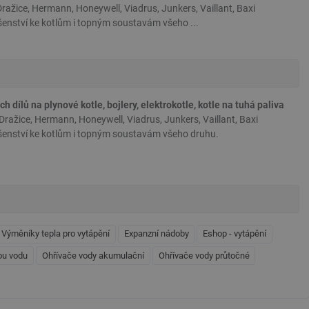
ažice, Hermann, Honeywell, Viadrus, Junkers, Vaillant, Baxi
ušenství ke kotlům i topným soustavám všeho ...
h dílů na plynové kotle, bojlery, elektrokotle, kotle na tuhá paliva
ražice, Hermann, Honeywell, Viadrus, Junkers, Vaillant, Baxi
lušenství ke kotlům i topným soustavám všeho druhu.
Výměníky tepla pro vytápění
Expanzní nádoby
Eshop - vytápění
lou vodu
Ohřívače vody akumulační
Ohřívače vody průtočné