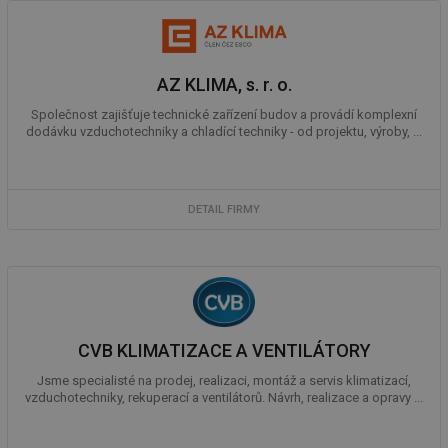
Funkční soubory
Nezařazené
soubory
AZ KLIMA, s. r. o.
Společnost zajišťuje technické zařízení budov a provádí komplexní
dodávku vzduchotechniky a chladící techniky - od projektu, výroby, ...
Nezbytně nutné soubory
Výkonové soubory
Soubory cílení
Funkční soubory
DETAIL FIRMY
Nezařazené soubory
Nezbytně nutné soubory cookie umožňují základní
funkce webových stránek, jako je přihlášení
uživatele a správa účtu. Webové stránky nelze bez
nezbytně nutných souborů cookie správně používat.
Provider
/
Název
Vyprší
Po
CVB KLIMATIZACE A VENTILÁTORY
Doména
Jsme specialisté na prodej, realizaci, montáž a servis klimatizací,
g_state
.forum.tzb-
Zavřením
Sl
vzduchotechniky, rekuperací a ventilátorů. Návrh, realizace a opravy ...
info.cz
prohlížeče
př
po
g_csrf_token
.forum.tzb-
Zavřením
Sl