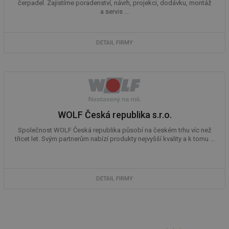
pr
čerpadel. Zajistíme poradenství, návrh, projekci, dodávku, montáž
po
a servis ...
sp
rel
_hjIncludedInSessionSample
1 minuta
Te
Hotjar Ltd
DETAIL FIRMY
59 sekund
co
energetika.tzb-
na
info.cz
ab
Ho
zd
ná
za
vz
de
de
WOLF Česká republika s.r.o.
re
we
Společnost WOLF Česká republika působí na českém trhu víc než
_hjIncludedInSessionSample
1 minuta
Te
Hotjar Ltd
třicet let. Svým partnerům nabízí produkty nejvyšší kvality a k tomu ...
59 sekund
co
stavba.tzb-
na
info.cz
ab
Ho
zd
DETAIL FIRMY
ná
za
vz
de
de
re
we