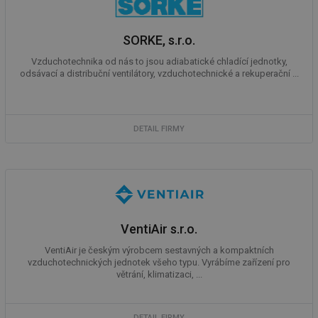
info.cz
co
po
vy
se
SORKE, s.r.o.
_hjIncludedInSessionSample
1 minuta
Te
Hotjar Ltd
Vzduchotechnika od nás to jsou adiabatické chladící jednotky,
59 sekund
co
kalkulator.tzb-
odsávací a distribuční ventilátory, vzduchotechnické a rekuperační ...
na
info.cz
ab
Ho
zd
ná
za
DETAIL FIRMY
vz
de
de
re
we
_hjIncludedInSessionSample
1 minuta
Te
Hotjar Ltd
59 sekund
co
voda.tzb-
na
info.cz
ab
VentiAir s.r.o.
Ho
zd
VentiAir je českým výrobcem sestavných a kompaktních
ná
vzduchotechnických jednotek všeho typu. Vyrábíme zařízení pro
za
větrání, klimatizaci, ...
vz
de
de
re
we
DETAIL FIRMY