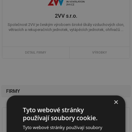
2VV s.r.o.
Společnost 2VV je českým výrobcem široké škály vzduchových clon,
větracích a rekuperačních jednotek, vytápěcích jednotek, ohřívačů ...
DETAIL FIRMY
VÝROBKY
FIRMY
×
Tyto webové stránky
používají soubory cookie.
Tyto webové stránky používají soubory