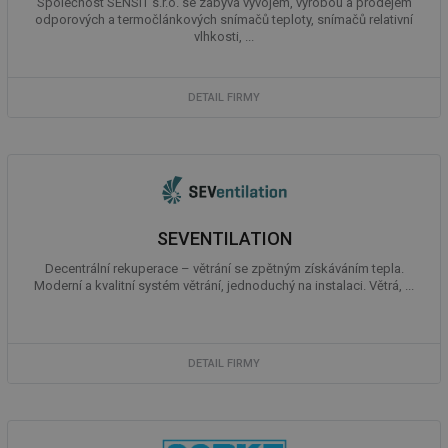
Společnost SENSIT s.r.o. se zabývá vývojem, výrobou a prodejem
vz
odporových a termočlánkových snímačů teploty, snímačů relativní
de
de
vlhkosti, ...
re
we
_dc_gtm_UA-5901706-1
.tzb-info.cz
58 sekund
Te
DETAIL FIRMY
co
př
w
po
Sp
Go
da
kó
Po
lz
SEVENTILATION
za
nu
Decentrální rekuperace – větrání se zpětným získáváním tepla.
be
Moderní a kvalitní systém větrání, jednoduchý na instalaci. Větrá, ...
sk
fu
sp
ná
je
kte
DETAIL FIRMY
id
př
úč
An
id
energetika.tzb-
10 let
Te