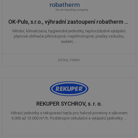
id
stavba.tzb-
10 let
Te
info.cz
co
po
vy
se
OK-Puls, s.r.o., výhradní zastoupení robatherm pro ČR
_hjFirstSeen
29 minut
So
Hotjar Ltd
59 sekund
na
Větrání, klimatizace, hygienické jednotky, teplovzdušné vytápění,
.tzb-info.cz
ab
plynové ohřívače přímotopné i nepřímotopné, pračky vzduchu,
sl
sušení, ...
ce
pr
poč
Ne
DETAIL FIRMY
žá
id
in
id
forum.tzb-
1 rok
Te
info.cz
co
po
vy
se
REKUPER SYCHROV, s. r. o.
_hjIncludedInSessionSample
1 minuta
Te
Hotjar Ltd
59 sekund
co
vetrani.tzb-
Větrací jednotky s rekuperací tepla pro halové prostory s výkonem
na
info.cz
ab
6.000 až 13.000 m³/h. Podstropní cirkulační a vytápěcí jednotky. ...
Ho
zd
ná
za