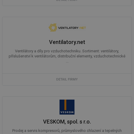
__gfp_64b
1 rok
Je
Gemius
so
.tzb-info.cz
kt
spr
da
co
ná
we
Ventilatory.net
__cf_bm
29 minut
Te
Cloudflare Inc.
59 sekund
co
.vimeo.com
Ventilátory a díly pro vzduchotechniku. Sortiment: ventilátory,
po
příslušenství k ventilátorům, distribuční elementy, vzduchotechnické
ro
...
li
To
př
by
po
DETAIL FIRMY
zp
po
we
st
sid
forum.tzb-
1 rok
To
info.cz
bě
so
al
VESKOM, spol. s r.o.
na
so
re
Prodej a servis kompresorů, průmyslového chlazení a tepelných