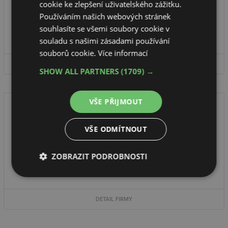
ALDES
cookie ke zlepšení uživatelského zážitku.
Používáním našich webových stránek
Společnost ALDES nabízí větrací jednotky pro široké spektrum
použití: od jednotek pro byty a rodinné domy, po komplexní řešení
souhlasíte se všemi soubory cookie v
ventilace ...
souladu s našimi zásadami používání
souborů cookie.
Více informací
DETAIL FIRMY
SHOW ALL PARTNERS
(1709) →
VŠE PŘIJMOUT
VŠE ODMÍTNOUT
ALTEKO, s.r.o.
Klimatizační jednotky sestavné a kompaktní, radiální ventilátory
ZOBRAZIT PODROBNOSTI
nízkotlaké a středotlaké, řídicí elektronické systémy. Ventilátorové ...
Nezbytně
Výkonové
Soubory
nutné
soubory
cílení
soubory
DETAIL FIRMY