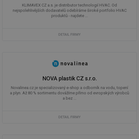
zd
KLIMAVEX CZ a.s. je distributor technologií HVAC. Od
ná
nejspolehlivějších dodavatelů odebíráme široké portfolio HVAC
za
produktů - najdete ...
vz
de
de
re
we
DETAIL FIRMY
mv
2 měsíce 4
Te
Airtable
týdny
co
.tzb-info.cz
po
sl
už
int
vý
vl
NOVA plastik CZ s.r.o.
po
Air
us
Novalinea.cz je specializovaný e-shop a odborník na vodu, topení
už
a plyn. Až 80 % sortimentu dovážíme přímo od evropských výrobců
pr
a bez ...
int
tě
id
vytapeni.tzb-
10 let
Te
info.cz
co
DETAIL FIRMY
po
vy
se