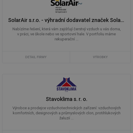
SolarAir s.r.o. - výhradní dodavatel značek SolarVenti, Duka, Turbovex a Calento
Nabízíme řešení, která vám zajišťují čerstvý vzduch u vás doma,
v práci, ve škole nebo ve sportovní hale. V portfoliu máme
rekuperační ...
DETAIL FIRMY
VÝROBKY
Stavoklima s. r. o.
Výrobce a prodejce vzduchotechnických zařízení: vzduchových
komfortních, designových a průmyslových clon, protihlukových
žaluzií ...