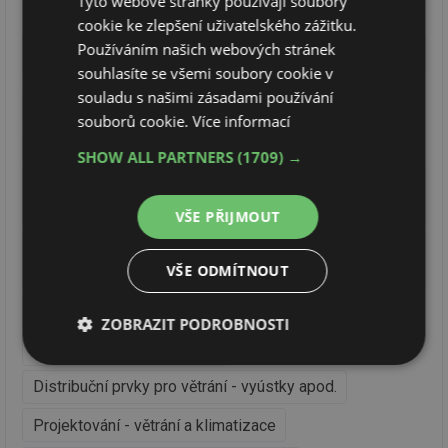
Tyto webové stránky používají soubory
cookie ke zlepšení uživatelského zážitku.
Používáním našich webových stránek
Obory činnosti ALDES
souhlasíte se všemi soubory cookie v
souladu s našimi zásadami používání
Systémy řízeného větrání pro rodinné domy
souborů cookie.
Více informací
Systémy řízeného větrání pro bytové domy
SHOW ALL PARTNERS
(1709) →
Větrací jednotky s rekuperací tepla pro byty a rodinné
domy
VŠE PŘIJMOUT
Velké větrací a klimatizační jednotky pro budovy a
VŠE ODMÍTNOUT
průmysl
Velké rekuperační jednotky pro budovy a průmysl
ZOBRAZIT PODROBNOSTI
Odsavače par - kuchyňské
Nezbytně
Výkonové
Soubory
nutné
soubory
cílení
Distribuční prvky pro větrání - vyústky apod.
soubory
Projektování - větrání a klimatizace