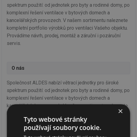
spektrum použití: od jednotek pro byty a rodinné domy, po
komplexní řešení ventilace v bytových domech a
kancelářských provozech. V našem sortimentu naleznete
kompletní portfolio výrobků pro ventilaci Vašeho objektu.
Provádíme návrh, prodej, montáž a záruční i pozáruční
servis.
O nás
Společnost ALDES nabízí větrací jednotky pro široké
spektrum použití: od jednotek pro byty a rodinné domy, po
komplexní řešení ventilace v bytových domech a
kancelářských provozech. V našem sortimentu naleznete
×
kompletní portfolio výrobků pro ventilaci Vašeho objektu.
Tyto webové stránky
Provádíme návrh, prodej, montáž a záruční i pozáruční
používají soubory cookie.
servis.