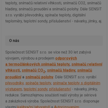
teploty, snímačů relativní vlhkosti, snímačů CO2, snímačů
hladiny, snímačů proudění a snímačů polohy. Dále SENSIT
s.r.o. vyrábí převodníky, spínače teploty, digitální
teploměry, teplotní sondy, příslušenství - návarky, jímky, aj.
O nás
Společnost SENSIT s.r.o. se více než 30 let zabývá
vývojem, výrobou a prodejem
odporových
a termočlánkových snímačů teploty
,
snímačů relativní
vlhkosti
,
snímačů CO
,
snímačů hladiny
,
snímačů
2
proudění
a
snímačů polohy
. Dále SENSIT s.r.o. vyrábí
převodníky
,
spínače teploty
,
snímače teploty s digitálním
výstupem
,
teplotní sondy
,
příslušenství
- návarky, jímky,
redukce. Samozřejmou součástí naší výroby je sériová
a zakázková výroba. Společnost SENSIT s.r.o. disponuje
vlastní
kalibrační laboratoří
a
Autorizovaným