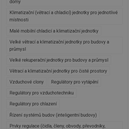
domy
se
id
stavba.tzb-
10 let
Te
Klimatizační (větrací a chladicí) jednotky pro jednotlivé
info.cz
co
po
místnosti
vy
se
Malé mobilní chladicí a klimatizační jednotky
_hjFirstSeen
29 minut
So
Hotjar Ltd
59 sekund
na
.tzb-info.cz
Velké větrací a klimatizační jednotky pro budovy a
ab
sl
průmysl
ce
pr
poč
Velké rekuperační jednotky pro budovy a průmysl
Ne
žá
Větrací a klimatizační jednotky pro čisté prostory
id
in
Vzduchové clony
Regulátory pro vytápění
id
forum.tzb-
1 rok
Te
info.cz
co
po
Regulátory pro vzduchotechniku
vy
se
Regulátory pro chlazení
_hjIncludedInSessionSample
1 minuta
Te
Hotjar Ltd
59 sekund
co
vetrani.tzb-
Řízení systémů budov (inteligentní budovy)
na
info.cz
ab
Ho
Prvky regulace (čidla, členy, obvody, převodníky,
zd