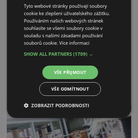
Tyto webové stránky používají soubory
cookie ke zlepšení uživatelského zážitku.
Používáním našich webových stránek
souhlasíte se všemi soubory cookie v
souladu s našimi zásadami používání
souborů cookie.
Více informací
SHOW ALL PARTNERS
(1709) →
VŠE PŘIJMOUT
VŠE ODMÍTNOUT
ZOBRAZIT PODROBNOSTI
Nezbytně
Výkonové
Soubory
nutné
soubory
cílení
soubory