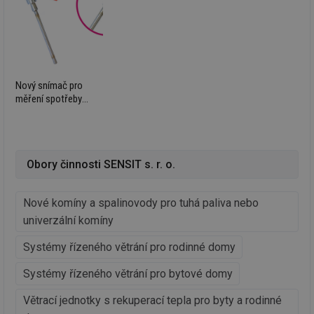
na
info.cz
ab
Ho
zd
ná
za
vz
de
de
Nový snímač pro
re
měření spotřeby
we
tepla
mv
2 měsíce 4
Te
Airtable
týdny
co
.tzb-info.cz
po
sl
už
Obory činnosti SENSIT s. r. o.
int
vý
vl
po
Nové komíny a spalinovody pro tuhá paliva nebo
Air
univerzální komíny
us
už
pr
Systémy řízeného větrání pro rodinné domy
int
tě
Systémy řízeného větrání pro bytové domy
id
vytapeni.tzb-
10 let
Te
info.cz
co
po
Větrací jednotky s rekuperací tepla pro byty a rodinné
vy