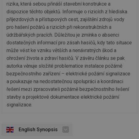
Co
rizika, která sebou přináší stavební konstrukce a
Sc
dispozice těchto objektů. Informuje o rizicích z hlediska
fu
sp
příjezdových a přístupových cest, zajištění zdrojů vody
id
elektro.tzb-
10 let
Te
pro hašení požárů a rizicích při rekonstrukčních a
info.cz
co
po
údržbářských pracích. Důležitou je zmínka o absenci
vy
dostatečných informací pro zásah hasičů, kdy tato situace
se
může vést ke vzniku větších a nenávratných škod a
sid
kalkulator.tzb-
Zavřením
To
info.cz
prohlížeče
bě
ohrožení života a zdraví hasičů. V závěru článku se pak
so
al
autorka věnuje složité problematice instalace požárně
na
bezpečnostního zařízení – elektrické požární signalizace
so
re
a poukazuje na nedostatečnou spolupráci a koordinaci
pr
po
řešení mezi zpracovateli požárně bezpečnostního řešení
sp
rel
stavby a projektové dokumentace elektrické požární
signalizace.
Název
Provider
Provider
/
Doména
Vyprší
P
Název
/
Vyprší
Popis
English Synopsis
c
.creative-serving.com
1 rok
T
Doména
Provider
co
Název
/
Vyprší
Popis