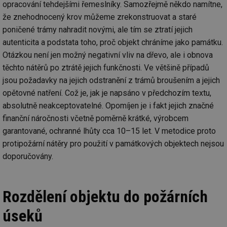
opracování tehdejšími řemeslníky. Samozřejmě někdo namítne,
že znehodnocený krov můžeme zrekonstruovat a staré
poničené trámy nahradit novými, ale tím se ztratí jejich
autenticita a podstata toho, proč objekt chráníme jako památku.
Otázkou není jen možný negativní vliv na dřevo, ale i obnova
těchto nátěrů po ztrátě jejich funkčnosti. Ve většině případů
jsou požadavky na jejich odstranění z trámů broušením a jejich
opětovné natření. Což je, jak je napsáno v předchozím textu,
absolutně neakceptovatelné. Opomíjen je i fakt jejich značné
finanční náročnosti včetně poměrně krátké, výrobcem
garantované, ochranné lhůty cca 10–15 let. V metodice proto
protipožární nátěry pro použití v památkových objektech nejsou
doporučovány.
Rozdělení objektu do požárních
úseků