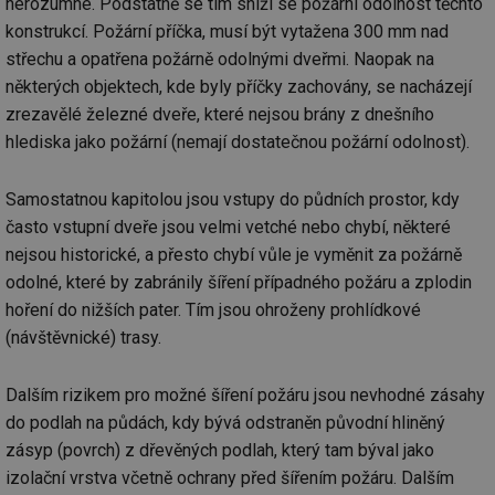
nerozumné. Podstatně se tím sníží se požární odolnost těchto
po
vy
konstrukcí. Požární příčka, musí být vytažena 300 mm nad
se
střechu a opatřena požárně odolnými dveřmi. Naopak na
id
kalkulator.tzb-
1 rok
Te
info.cz
co
některých objektech, kde byly příčky zachovány, se nacházejí
po
zrezavělé železné dveře, které nejsou brány z dnešního
vy
se
hlediska jako požární (nemají dostatečnou požární odolnost).
id
oze.tzb-info.cz
10 let
Te
co
po
Samostatnou kapitolou jsou vstupy do půdních prostor, kdy
vy
se
často vstupní dveře jsou velmi vetché nebo chybí, některé
nejsou historické, a přesto chybí vůle je vyměnit za požárně
_hjIncludedInSessionSample
1 minuta
Te
Hotjar Ltd
59 sekund
co
oze.tzb-info.cz
odolné, které by zabránily šíření případného požáru a zplodin
na
ab
hoření do nižších pater. Tím jsou ohroženy prohlídkové
Ho
zd
(návštěvnické) trasy.
ná
za
vz
Dalším rizikem pro možné šíření požáru jsou nevhodné zásahy
de
de
do podlah na půdách, kdy bývá odstraněn původní hliněný
re
we
zásyp (povrch) z dřevěných podlah, který tam býval jako
_dc_gtm_UA-5901706-1
.tzb-info.cz
58 sekund
Te
izolační vrstva včetně ochrany před šířením požáru. Dalším
co