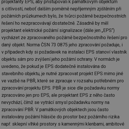
projektanty EPS, aby přistupovali k památkovým objektům
we
s citlivostí, neboť dalším poměrně nepříjemným zjištěním při
__cf_bm
29 minut
Te
Cloudflare Inc.
požárních průzkumech bylo, že tvůrci požárně bezpečnostních
59 sekund
co
.vimeo.com
po
řešení ho nezpracovávají dostatečně. Zásadně by měl
ro
li
projektant elektrické požární signalizace (dále jen „EPS“)
To
př
vycházet ze zpracovaného požárně bezpečnostního řešení pro
by
daný objekt. Norma ČSN 73 0875 jeho zpracování požaduje, i
po
zp
v případech kdy si požadavek na instalaci EPS stanoví vlastník
po
we
objektu sám pro zvýšení jeho požární ochrany. V normách je
st
uvedeno, že pokud je EPS dodatečně instalována do
sid
forum.tzb-
1 rok
To
info.cz
bě
stavebního objektu, je nutné zpracovat projekt EPS mimo jiné
so
ve vazbě na PBŘ, které se zpracuje v rozsahu potřebném pro
al
na
zpracování projektu EPS. PBŘ je sice dle požadavku normy
so
re
zpracováno jen pro EPS, ale projektant EPS z něho často
pr
po
nevychází, čímž se vytrácí smysl požadavku normy na
sp
zpracování PBŘ. V památkových objektech jsou často
rel
instalovány požární hlásiče do prostor bez požárního rizika
_hjIncludedInSessionSample
1 minuta
Te
Hotjar Ltd
59 sekund
co
energetika.tzb-
např. sklepní vlhké prostory s kamennými klenbami, ambitové
na
info.cz