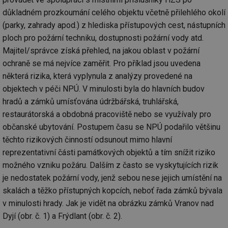
důkladném prozkoumání celého objektu včetně přilehlého okolí
(parky, zahrady apod.) z hlediska přístupových cest, nástupních
ploch pro požární techniku, dostupnosti požární vody atd.
Majitel/správce získá přehled, na jakou oblast v požární
ochraně se má nejvíce zaměřit. Pro příklad jsou uvedena
některá rizika, která vyplynula z analýzy provedené na
objektech v péči NPÚ. V minulosti byla do hlavních budov
hradů a zámků umísťována údržbářská, truhlářská,
restaurátorská a obdobná pracoviště nebo se využívaly pro
občanské ubytování. Postupem času se NPÚ podařilo většinu
těchto rizikových činností odsunout mimo hlavní
reprezentativní části památkových objektů a tím snížit riziko
možného vzniku požáru. Dalším z často se vyskytujících rizik
je nedostatek požární vody, jenž sebou nese jejich umístění na
skalách a těžko přístupných kopcích, neboť řada zámků bývala
v minulosti hrady. Jak je vidět na obrázku zámků Vranov nad
Dyjí (obr. č. 1) a Frýdlant (obr. č. 2).