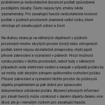
problémem je nedostatečná únosnost podlah způsobená
př
w
pozdějšími zásahy. Často nejsou tyto změny nikde
po
Sp
zaznamenány. Pro zasahující hasiče nedostatečná nosnost
Go
da
podlah v půdních prostorech znamená velké riziko, které
kó
Po
ohrožuje při zásahu jejich zdraví a život.
lz
za
nu
Na druhou stranu je na některých objektech v půdních
be
sk
prostorách mnoho skrytých prostor (míst) nebo zdvojených
fu
sp
podlah, které nejsou dostatečně zmapovány, chybí jejich
ná
je
přesné zakreslení a vyznačení v plánech. Hrozí možnost
kte
vzniku požáru v těchto prostorách, neboť tudy v některých
id
př
případech vede elektrické vedení a naopak v případě požáru by
úč
An
se mohly stát skrytým zdrojem opětovného rozhoření požáru.
id
energetika.tzb-
10 let
Te
Přesné zakreslení a vyznačení těchto prostor do půdorysů
info.cz
co
po
objektu projektantem je pak dobré pro zpracování
vy
dokumentace zdolávání požáru. Absencí přesných informací
se
pro zásah hasičů může vzniknout v daném objektu daleko více
_hjIncludedInSessionSample
1 minuta
Te
Hotjar Ltd
59 sekund
co
kalkulator.tzb-
škod, ale je i nemalým rizikem pro zasahující hasiče.
na
info.cz