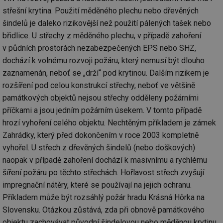
střešní krytina. Použití měděného plechu nebo dřevěných
mv
2 měsíce 4
Te
Airtable
týdny
co
.tzb-info.cz
šindelů je daleko rizikovější než použití pálených tašek nebo
po
sl
břidlice. U střechy z měděného plechu, v případě zahoření
už
v půdních prostorách nezabezpečených EPS nebo SHZ,
int
vý
dochází k volnému rozvoji požáru, který nemusí být dlouho
vl
po
zaznamenán, neboť se „drží“ pod krytinou. Dalším rizikem je
Air
us
rozšíření pod celou konstrukcí střechy, neboť ve většině
už
pr
památkových objektů nejsou střechy odděleny požárními
int
příčkami a jsou jedním požárním úsekem. V tomto případě
tě
hrozí vyhoření celého objektu. Nechtěným příkladem je zámek
id
vytapeni.tzb-
10 let
Te
info.cz
co
Zahrádky, který před dokončením v roce 2003 kompletně
po
vy
vyhořel. U střech z dřevěných šindelů (nebo doškových)
se
naopak v případě zahoření dochází k masivnímu a rychlému
id
stavba.tzb-
10 let
Te
šíření požáru po těchto střechách. Hořlavost střech zvyšují
info.cz
co
po
impregnační nátěry, které se používají na jejich ochranu.
vy
se
Příkladem může být rozsáhlý požár hradu Krásná Hôrka na
Slovensku. Otázkou zůstává, zda při obnově památkového
_hjFirstSeen
29 minut
So
Hotjar Ltd
59 sekund
na
.tzb-info.cz
objektu zachovávat původní šindelovou nebo měděnou krytinu.