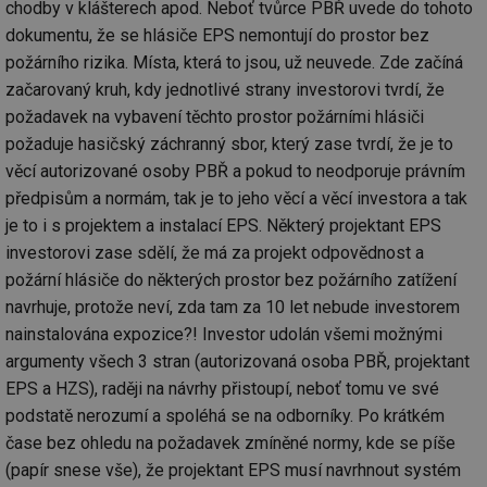
ab
chodby v klášterech apod. Neboť tvůrce PBŘ uvede do tohoto
Ho
zd
dokumentu, že se hlásiče EPS nemontují do prostor bez
ná
požárního rizika. Místa, která to jsou, už neuvede. Zde začíná
za
vz
začarovaný kruh, kdy jednotlivé strany investorovi tvrdí, že
de
de
požadavek na vybavení těchto prostor požárními hlásiči
re
we
požaduje hasičský záchranný sbor, který zase tvrdí, že je to
věcí autorizované osoby PBŘ a pokud to neodporuje právním
_hjIncludedInSessionSample
1 minuta
Te
Hotjar Ltd
59 sekund
co
stavba.tzb-
předpisům a normám, tak je to jeho věcí a věcí investora a tak
na
info.cz
ab
je to i s projektem a instalací EPS. Některý projektant EPS
Ho
zd
investorovi zase sdělí, že má za projekt odpovědnost a
ná
za
požární hlásiče do některých prostor bez požárního zatížení
vz
navrhuje, protože neví, zda tam za 10 let nebude investorem
de
de
nainstalována expozice?! Investor udolán všemi možnými
re
we
argumenty všech 3 stran (autorizovaná osoba PBŘ, projektant
id
www.tzb-
10 let
Te
EPS a HZS), raději na návrhy přistoupí, neboť tomu ve své
info.cz
co
podstatě nerozumí a spoléhá se na odborníky. Po krátkém
po
vy
čase bez ohledu na požadavek zmíněné normy, kde se píše
se
(papír snese vše), že projektant EPS musí navrhnout systém
id
m.tzb-info.cz
10 let
Te