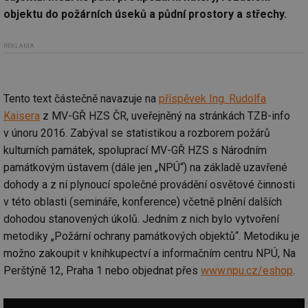
objektu do požárních úseků a půdní prostory a střechy.
REKLAMA
Tento text částečně navazuje na
příspěvek Ing. Rudolfa
Kaisera
z MV-GŘ HZS ČR, uveřejněný na stránkách TZB-info
v únoru 2016. Zabýval se statistikou a rozborem požárů
kulturních památek, spoluprací MV-GŘ HZS s Národním
památkovým ústavem (dále jen „NPÚ“) na základě uzavřené
dohody a z ní plynoucí společné provádění osvětové činnosti
v této oblasti (semináře, konference) včetně plnění dalších
dohodou stanovených úkolů. Jedním z nich bylo vytvoření
metodiky „Požární ochrany památkových objektů“. Metodiku je
možno zakoupit v knihkupectví a informačním centru NPÚ, Na
Perštýně 12, Praha 1 nebo objednat přes
www.npu.cz/eshop
.