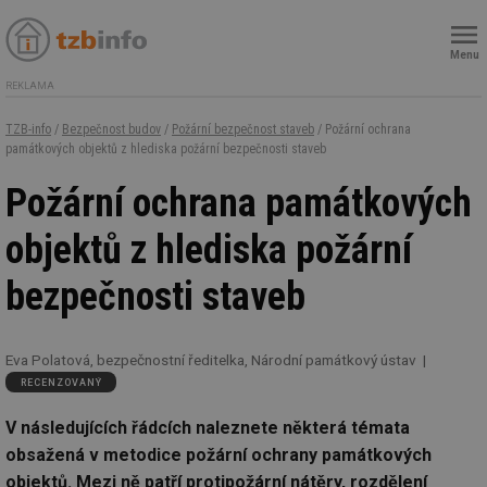
Menu
REKLAMA
TZB-info
/
Bezpečnost budov
/
Požární bezpečnost staveb
/ Požární ochrana
památkových objektů z hlediska požární bezpečnosti staveb
Požární ochrana památkových
objektů z hlediska požární
bezpečnosti staveb
Eva Polatová, bezpečnostní ředitelka, Národní památkový ústav
RECENZOVANÝ
V následujících řádcích naleznete některá témata
obsažená v metodice požární ochrany památkových
objektů. Mezi ně patří protipožární nátěry, rozdělení