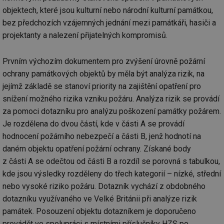
objektech, které jsou kulturní nebo národní kulturní památkou,
bez předchozích vzájemných jednání mezi památkáři, hasiči a
projektanty a nalezení přijatelných kompromisů.
Prvním výchozím dokumentem pro zvýšení úrovně požární
ochrany památkových objektů by měla být analýza rizik, na
jejímž základě se stanoví priority na zajištění opatření pro
snížení možného rizika vzniku požáru. Analýza rizik se provádí
za pomoci dotazníku pro analýzu poškození památky požárem.
Je rozdělena do dvou částí, kde v části A se provádí
hodnocení požárního nebezpečí a části B, jenž hodnotí na
daném objektu opatření požární ochrany. Získané body
z části A se odečtou od části B a rozdíl se porovná s tabulkou,
kde jsou výsledky rozděleny do třech kategorií – nízké, střední
nebo vysoké riziko požáru. Dotazník vychází z obdobného
dotazníku využívaného ve Velké Británii při analýze rizik
památek. Posouzení objektu dotazníkem je doporučeno
provádět ve spolupráci s místními příslušníky HZS po