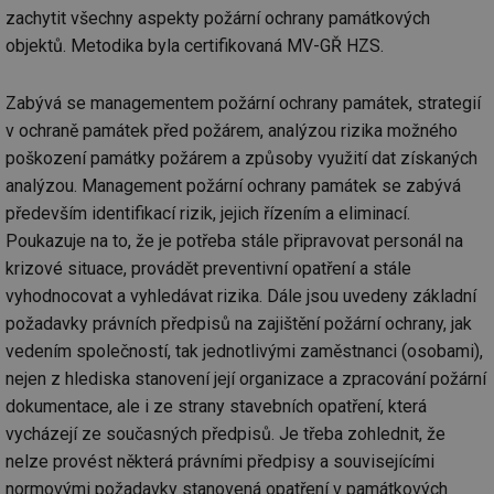
zachytit všechny aspekty požární ochrany památkových
objektů. Metodika byla certifikovaná MV-GŘ HZS.
Zabývá se managementem požární ochrany památek, strategií
v ochraně památek před požárem, analýzou rizika možného
poškození památky požárem a způsoby využití dat získaných
analýzou. Management požární ochrany památek se zabývá
především identifikací rizik, jejich řízením a eliminací.
Poukazuje na to, že je potřeba stále připravovat personál na
krizové situace, provádět preventivní opatření a stále
vyhodnocovat a vyhledávat rizika. Dále jsou uvedeny základní
požadavky právních předpisů na zajištění požární ochrany, jak
vedením společností, tak jednotlivými zaměstnanci (osobami),
nejen z hlediska stanovení její organizace a zpracování požární
dokumentace, ale i ze strany stavebních opatření, která
vycházejí ze současných předpisů. Je třeba zohlednit, že
nelze provést některá právními předpisy a souvisejícími
normovými požadavky stanovená opatření v památkových