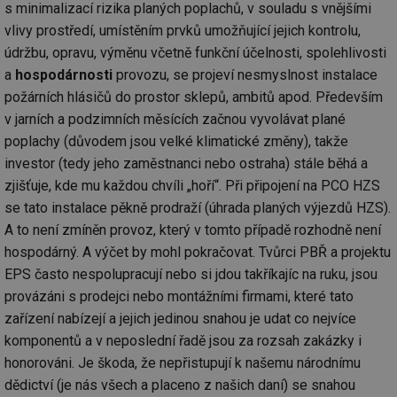
co
s minimalizací rizika planých poplachů, v souladu s vnějšími
po
vlivy prostředí, umístěním prvků umožňující jejich kontrolu,
vy
se
údržbu, opravu, výměnu včetně funkční účelnosti, spolehlivosti
_hjIncludedInSessionSample
1 minuta
Te
Hotjar Ltd
a
hospodárnosti
provozu, se projeví nesmyslnost instalace
59 sekund
co
www.tzb-
na
info.cz
požárních hlásičů do prostor sklepů, ambitů apod. Především
ab
Ho
v jarních a podzimních měsících začnou vyvolávat plané
zd
poplachy (důvodem jsou velké klimatické změny), takže
ná
za
investor (tedy jeho zaměstnanci nebo ostraha) stále běhá a
vz
de
zjišťuje, kde mu každou chvíli „hoří“. Při připojení na PCO HZS
de
re
se tato instalace pěkně prodraží (úhrada planých výjezdů HZS).
we
A to není zmíněn provoz, který v tomto případě rozhodně není
id
mojefirma.tzb-
1 rok
Te
hospodárný. A výčet by mohl pokračovat. Tvůrci PBŘ a projektu
info.cz
co
po
EPS často nespolupracují nebo si jdou takříkajíc na ruku, jsou
vy
se
provázáni s prodejci nebo montážními firmami, které tato
zařízení nabízejí a jejich jedinou snahou je udat co nejvíce
_hjIncludedInSessionSample
2 minuty
Te
Hotjar Ltd
co
forum.tzb-
komponentů a v neposlední řadě jsou za rozsah zakázky i
na
info.cz
ab
honorováni. Je škoda, že nepřistupují k našemu národnímu
Ho
zd
dědictví (je nás všech a placeno z našich daní) se snahou
ná