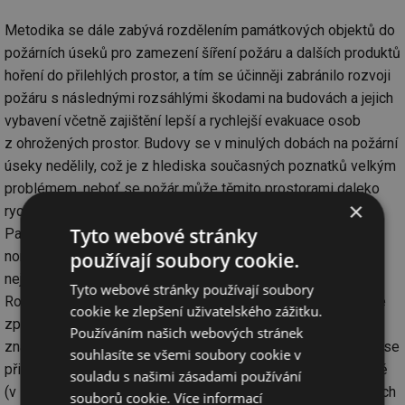
Metodika se dále zabývá rozdělením památkových objektů do
požárních úseků pro zamezení šíření požáru a dalších produktů
hoření do přilehlých prostor, a tím se účinněji zabránilo rozvoji
požáru s následnými rozsáhlými škodami na budovách a jejich
vybavení včetně zajištění lepší a rychlejší evakuace osob
z ohrožených prostor. Budovy se v minulých dobách na požární
úseky nedělily, což je z hlediska současných poznatků velkým
problémem, neboť se požár může těmito prostorami daleko
×
rychleji šířit. Následné škody mohou být pak nevyčíslitelné.
Tyto webové stránky
Památkový objekt je často z hlediska právních předpisů a
používají soubory cookie.
norem brán jako jeden požární úsek. Jednotlivá poschodí
nejsou od sebe oddělena požárně odolnými konstrukcemi.
Tyto webové stránky používají soubory
Rozsáhlá schodiště vedou celým objektem, což znamená, že
cookie ke zlepšení uživatelského zážitku.
zplodiny hoření z požáru se mohou šířit těmito prostorami a
Používáním našich webových stránek
značně ztížit evakuaci osob i následný požární zásah. Proto se
souhlasíte se všemi soubory cookie v
při rozsáhlejších rekonstrukcích památkové objekty částečně
souladu s našimi zásadami používání
(v souladu s památkovou péčí) začaly rozdělovat do požárních
souborů cookie.
Více informací