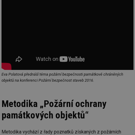
Eva Polatová přednáší téma požární bezpečnosti památkově chráněných
objektů na konferenci Požární bezpečnost staveb 2016.
Metodika „Požární ochrany
památkových objektů“
Metodika vychází z řady poznatků získaných z požárních