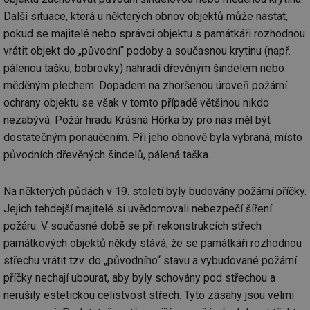
ab
sl
Další situace, která u některých obnov objektů může nastat,
ce
pr
pokud se majitelé nebo správci objektu s památkáři rozhodnou
poč
Ne
vrátit objekt do „původní“ podoby a současnou krytinu (např.
žá
pálenou tašku, bobrovky) nahradí dřevěným šindelem nebo
id
in
měděným plechem. Dopadem na zhoršenou úroveň požární
id
forum.tzb-
1 rok
Te
ochrany objektu se však v tomto případě většinou nikdo
info.cz
co
po
nezabývá. Požár hradu Krásná Hôrka by pro nás měl být
vy
dostatečným ponaučením. Při jeho obnově byla vybraná, místo
se
původních dřevěných šindelů, pálená taška.
_hjIncludedInSessionSample
1 minuta
Te
Hotjar Ltd
59 sekund
co
vetrani.tzb-
na
info.cz
ab
Na některých půdách v 19. století byly budovány požární příčky.
Ho
zd
Jejich tehdejší majitelé si uvědomovali nebezpečí šíření
ná
požáru. V současné době se při rekonstrukcích střech
za
vz
památkových objektů někdy stává, že se památkáři rozhodnou
de
de
střechu vrátit tzv. do „původního“ stavu a vybudované požární
re
we
příčky nechají ubourat, aby byly schovány pod střechou a
nerušily estetickou celistvost střech. Tyto zásahy jsou velmi
id
voda.tzb-
10 let
Te
info.cz
co