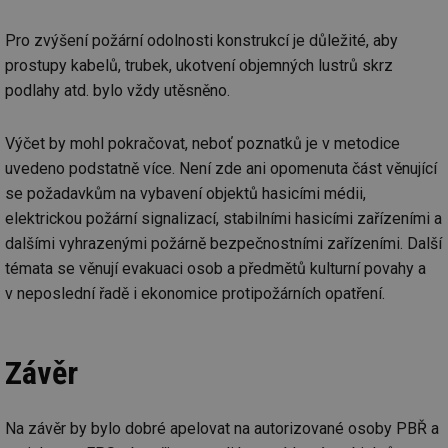
ab
Ho
zd
Pro zvýšení požární odolnosti konstrukcí je důležité, aby
ná
prostupy kabelů, trubek, ukotvení objemných lustrů skrz
za
vz
podlahy atd. bylo vždy utěsněno.
de
de
re
we
Výčet by mohl pokračovat, neboť poznatků je v metodice
_hjIncludedInSessionSample
1 minuta
Te
uvedeno podstatně více. Není zde ani opomenuta část věnující
Hotjar Ltd
59 sekund
co
voda.tzb-
se požadavkům na vybavení objektů hasicími médii,
na
info.cz
ab
elektrickou požární signalizací, stabilními hasicími zařízeními a
Ho
zd
dalšími vyhrazenými požárně bezpečnostními zařízeními. Další
ná
za
témata se věnují evakuaci osob a předmětů kulturní povahy a
vz
v neposlední řadě i ekonomice protipožárních opatření.
de
de
re
we
Závěr
__gfp_64b
1 rok
Je
Gemius
so
.tzb-info.cz
kt
spr
da
Na závěr by bylo dobré apelovat na autorizované osoby PBŘ a
co
ná