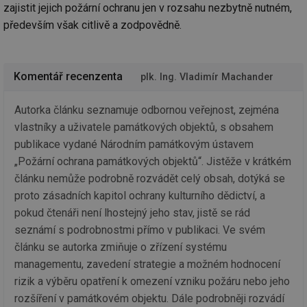
za
zajistit jejich požární ochranu jen v rozsahu nezbytně nutném,
vz
především však citlivě a zodpovědně.
de
de
re
we
_hjIncludedInSessionSample
1 minuta
Te
Hotjar Ltd
Komentář recenzenta
plk. Ing. Vladimír Machander
59 sekund
co
vytapeni.tzb-
na
info.cz
ab
Autorka článku seznamuje odbornou veřejnost, zejména
Ho
zd
vlastníky a uživatele památkových objektů, s obsahem
ná
za
publikace vydané Národním památkovým ústavem
vz
de
„Požární ochrana památkových objektů“. Jistěže v krátkém
de
článku nemůže podrobně rozvádět celý obsah, dotýká se
re
we
proto zásadních kapitol ochrany kulturního dědictví, a
CookieScriptConsent
1 rok
Te
CookieScript
pokud čtenáři není lhostejný jeho stav, jistě se rád
co
.tzb-info.cz
sl
seznámí s podrobnostmi přímo v publikaci. Ve svém
Sc
článku se autorka zmiňuje o zřízení systému
za
př
managementu, zavedení strategie a možném hodnocení
so
so
rizik a výběru opatření k omezení vzniku požáru nebo jeho
ná
nu
rozšíření v památkovém objektu. Dále podrobněji rozvádí
ba