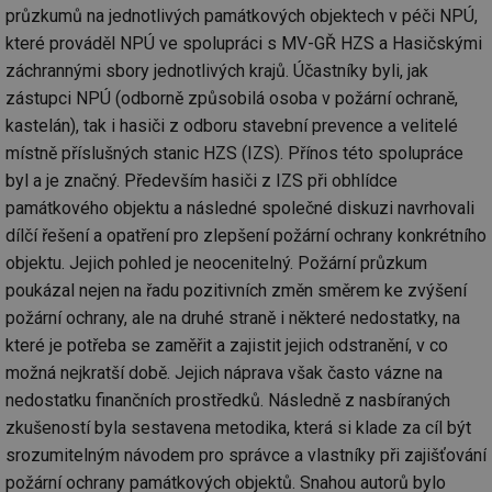
průzkumů na jednotlivých památkových objektech v péči NPÚ,
které prováděl NPÚ ve spolupráci s MV-GŘ HZS a Hasičskými
záchrannými sbory jednotlivých krajů. Účastníky byli, jak
zástupci NPÚ (odborně způsobilá osoba v požární ochraně,
kastelán), tak i hasiči z odboru stavební prevence a velitelé
místně příslušných stanic HZS (IZS). Přínos této spolupráce
byl a je značný. Především hasiči z IZS při obhlídce
památkového objektu a následné společné diskuzi navrhovali
dílčí řešení a opatření pro zlepšení požární ochrany konkrétního
objektu. Jejich pohled je neocenitelný. Požární průzkum
poukázal nejen na řadu pozitivních změn směrem ke zvýšení
požární ochrany, ale na druhé straně i některé nedostatky, na
které je potřeba se zaměřit a zajistit jejich odstranění, v co
možná nejkratší době. Jejich náprava však často vázne na
nedostatku finančních prostředků. Následně z nasbíraných
zkušeností byla sestavena metodika, která si klade za cíl být
srozumitelným návodem pro správce a vlastníky při zajišťování
požární ochrany památkových objektů. Snahou autorů bylo