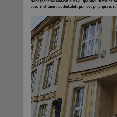
Nehospodárné budovy v Česku spolknou statisíce z
obce, instituce a podnikatele pomůže při přípravě r