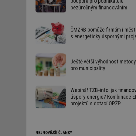
podpora pro podnikatele
bezúročným financováním
id
_hjIncludedInSessi
ČMZRB pomůže firmám i měs
s energeticky úspornými proj
id
id
Ještě větší výhodnost metod
id
pro municipality
_hjIncludedInSessi
Webinář TZB-info: jak financo
_dc_gtm_UA-590170
úspory energie? Kombinace 
projektů s dotací OPŽP
id
NEJNOVĚJŠÍ ČLÁNKY