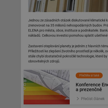
Jednou ze zásadních otázek diskutované klimatické kri
zrenovovat na 35 milionů nehospodárných budov. Prá
ELENA pro města, obce, instituce a podnikatele. Bank
nákladů. Celkovou investici pomohou splatit ušetřené 
Zastavení oteplování planety je jedním z hlavních tém
Příležitostí ke zlepšení životního prostředí je několi
stále chybí dostatečně pokročilé technologie, které by z
obnovitelných zdrojů.
Přečtěte si také
Konference Ene
a prezenčně
Přečíst článek