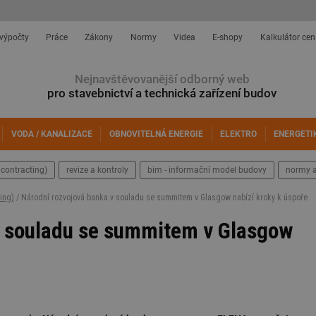
 výpočty
Práce
Zákony
Normy
Videa
E-shopy
Kalkulátor cen
Nejnavštěvovanější odborný web
pro stavebnictví a technická zařízení budov
VODA / KANALIZACE
OBNOVITELNÁ ENERGIE
ELEKTRO
ENERGETI
contracting)
revize a kontroly
bim - informační model budovy
normy a
ing)
/ Národní rozvojová banka v souladu se summitem v Glasgow nabízí kroky k úspoře
v souladu se summitem v Glasgow