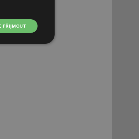
E PŘIJMOUT
Nezařazené
soubory
řazené soubory
 správa účtu. Webové