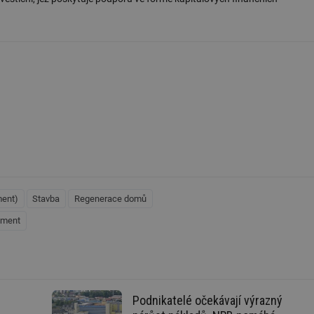
.forum.tzb-
Zavřením
Slouží k přihlášení pomocí Google
info.cz
prohlížeče
konference.tzb-
1 rok
Tento soubor cookie se používá k vytváře
info.cz
InProgress
29 minut
Soubor cookie je nastaven tak, aby Hotj
Hotjar Ltd
59 sekund
začátek cesty uživatele pro celkový počet
.tzb-info.cz
žádné identifikovatelné informace.
vetrani.tzb-
10 let
Tento soubor cookie se používá k vytváře
info.cz
onSample
1 minuta
Tento soubor cookie je nastaven tak, aby
Hotjar Ltd
59 sekund
o tom, zda je tento návštěvník zahrnut d
elektro.tzb-
definovaného denním limitem relace va
info.cz
2 měsíce 4
Tento soubor cookie se používá ke sledo
Airtable
týdny
interakcí a výkonu v rámci vložených poh
.tzb-info.cz
ment)
Stavba
Regenerace domů
usnadnění uživatelských preferencí a inte
názorech.
ement
vytapeni.tzb-
10 let
Tento soubor cookie se používá k vytváře
info.cz
stavba.tzb-
10 let
Tento soubor cookie se používá k vytváře
info.cz
29 minut
Soubor cookie je nastaven tak, aby Hotj
Hotjar Ltd
Podnikatelé očekávají výrazný
59 sekund
začátek cesty uživatele pro celkový počet
.tzb-info.cz