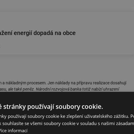
žení energií dopadá na obce
k
m a nákladným procesem. Jen náklady na přípravu realizace dosahují
, ale také peněz. Národní rozvojová banka totiž nabízí uhrazení
ojektu. Takže částka, kterou municipality či podnikatelé investují, se tak
ochor z Národní rozvojové banky s tím, že pro podání žádosti stačí
 stránky používají soubory cookie.
ky používají soubory cookie ke zlepšení uživatelského zážitku. 
 to šance na odlehčení rozpočtům. Starostové měst takovou pomoc
 souhlasíte se všemi soubory cookie v souladu s našimi zásadam
rgií zvedají až na čtyřnásobek. „Ve městě máme řadu energeticky
Více informací
e snažíme o snížení energetické náročnosti v provozu města. Chceme