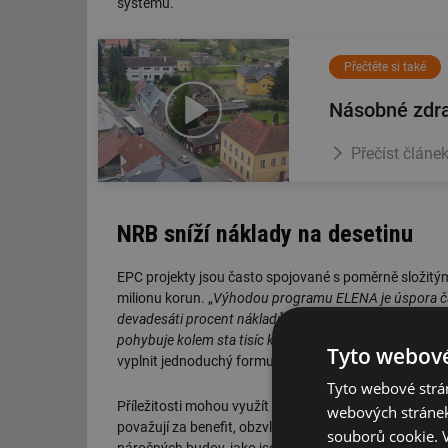
systémů.
Přečtěte si také
Násobné zdra
Přečíst článe
NRB sníží náklady na desetinu
EPC projekty jsou často spojované s poměrně složitý
milionu korun. „
Výhodou programu ELENA je úspora času
devadesáti procent nákladů na přípravu realizace EPC pr
pohybuje kolem sta tisíc korun
,“ doplňuje k výhodám S
Tyto webové
vyplnit jednoduchý formulář.
Tyto webové strán
Příležitosti mohou využít obce a města, pro které je
webových stránek
považují za benefit, obzvlášť v době, kdy se ceny ene
souborů cookie.
náročných budov, jako jsou školy nebo bazén. Nyní s