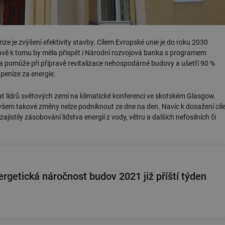
ze je zvýšení efektivity stavby. Cílem Evropské unie je do roku 2030
vě k tomu by měla přispět i Národní rozvojová banka s programem
a pomůže při přípravě revitalizace nehospodárné budovy a ušetří 90 %
peníze za energie.
at lídrů světových zemí na klimatické konferenci ve skotském Glasgow.
k, ovšem takové změny nelze podniknout ze dne na den. Navíc k dosažení cíl
ajistily zásobování lidstva energií z vody, větru a dalších nefosilních či
rgetická náročnost budov 2021 již příští týden