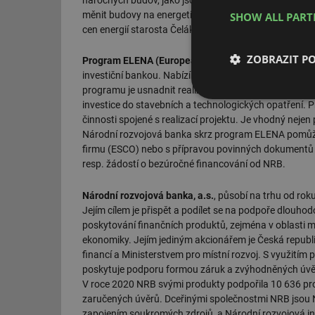
měnit budovy na energeticky úspornější a například os
SHOW ALL PAR
cen energií starosta Čelákovic Josef Pátek.
ZOBRAZIT P
Program ELENA (European Local ENergy Assistance
investiční bankou. Nabízí poradenství při zpracování
programu je usnadnit realizaci energeticky úsporných
Nezbytně nutn
investice do stavebních a technologických opatření.
soubory
činnosti spojené s realizací projektu. Je vhodný nejen p
Národní rozvojová banka skrz program ELENA pomůže s
firmu (ESCO) nebo s přípravou povinných dokumentů p
resp. žádostí o bezúročné financování od NRB.
Národní rozvojová banka, a.s.
, působí na trhu od ro
Jejím cílem je přispět a podílet se na podpoře dlouh
Nezbytně nutn
poskytování finančních produktů, zejména v oblasti ma
Nezbytně nutné soubo
ekonomiky. Jejím jediným akcionářem je Česká repub
stránky nelze bez ne
financí a Ministerstvem pro místní rozvoj. S využitím
poskytuje podporu formou záruk a zvýhodněných úvěrů
Název
V roce 2020 NRB svými produkty podpořila 10 636 pro
zaručených úvěrů. Dceřinými společnostmi NRB jsou Ná
g_state
zapojením soukromých zdrojů, a Národní rozvojová inv