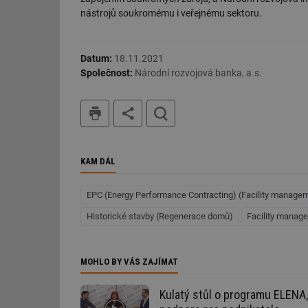
nástrojů soukromému i veřejnému sektoru.
g_csrf_token
id
Datum:
18.11.2021
Společnost:
Národní rozvojová banka, a.s.
_hjAbsoluteSession
tisk
hledat
id
_hjIncludedInSessi
KAM DÁL
mv
EPC (Energy Performance Contracting) (Facility manage
Historické stavby (Regenerace domů)
Facility manag
id
MOHLO BY VÁS ZAJÍMAT
id
_hjFirstSeen
Kulatý stůl o programu ELENA,