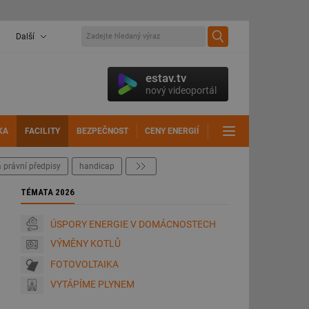
Další
estav.tv
nový videoportál
KA
FACILITY
BEZPEČNOST
CENY ENERGIÍ
DALŠÍ
 právní předpisy
handicap
další
TÉMATA 2026
ÚSPORY ENERGIE V DOMÁCNOSTECH
VÝMĚNY KOTLŮ
FOTOVOLTAIKA
VYTÁPÍME PLYNEM