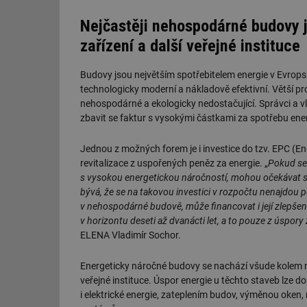
Nejčastěji nehospodárné budovy j
zařízení a další veřejné instituce
Budovy jsou největším spotřebitelem energie v Evropské
technologicky moderní a nákladově efektivní. Větší p
nehospodárné a ekologicky nedostačující. Správci a 
zbavit se faktur s vysokými částkami za spotřebu ener
Jednou z možných forem je i investice do tzv. EPC (E
revitalizace z uspořených peněz za energie. „
Pokud se
s vysokou energetickou náročností, mohou očekávat sn
bývá, že se na takovou investici v rozpočtu nenajdou p
v nehospodárné budově, může financovat i její zlepšení.
v horizontu deseti až dvanácti let, a to pouze z úspory
ELENA Vladimír Sochor.
Energeticky náročné budovy se nachází všude kolem nás.
veřejné instituce. Úspor energie u těchto staveb lze
i elektrické energie, zateplením budov, výměnou oken, 