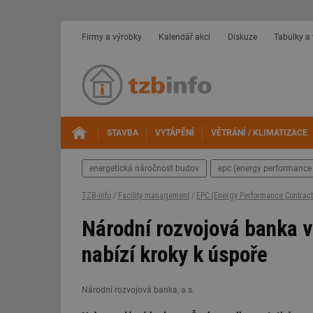
Firmy a výrobky
Kalendář akcí
Diskuze
Tabulky a
STAVBA
VYTÁPĚNÍ
VĚTRÁNÍ / KLIMATIZACE
energetická náročnost budov
epc (energy performance 
TZB-info
/
Facility management
/
EPC (Energy Performance Contract
Národní rozvojová banka 
nabízí kroky k úspoře
Národní rozvojová banka, a.s.