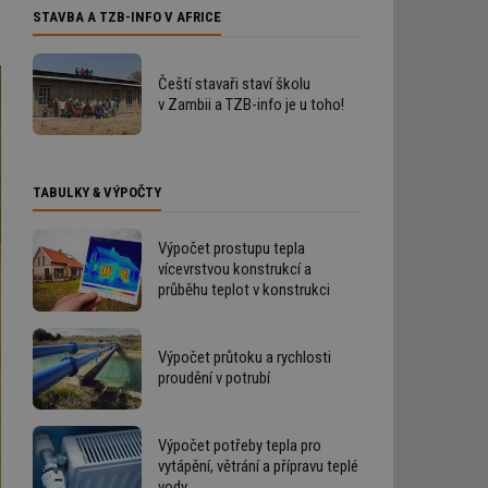
STAVBA A TZB-INFO V AFRICE
Čeští stavaři staví školu
v Zambii a TZB-info je u toho!
TABULKY & VÝPOČTY
Výpočet prostupu tepla
vícevrstvou konstrukcí a
průběhu teplot v konstrukci
Výpočet průtoku a rychlosti
proudění v potrubí
Výpočet potřeby tepla pro
vytápění, větrání a přípravu teplé
vody