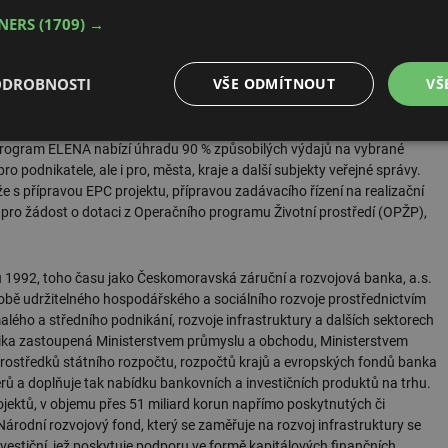
adit střechy solárními panely,” komentuje dění kolem rychle rostoucích
TNERS
(1709) →
ODROBNOSTI
VŠE ODMÍTNOUT
VŠ
)
je financován z programu HORIZONT 2020 spravovaném Evropskou
 energeticky úsporného projektu a získání energetického posudku. Cílem
 opatření. Je zaměřen na renovace stávajících nemovitostí a cílené
é
Výkonové
Soubory cílení
Funkční soubory
 Program ELENA nabízí úhradu 90 % způsobilých výdajů na vybrané
soubory
ro podnikatele, ale i pro, města, kraje a další subjekty veřejné správy.
 přípravou EPC projektu, přípravou zadávacího řízení na realizační
ro žádost o dotaci z Operačního programu Životní prostředí (OPŽP),
ku 1992, toho času jako Českomoravská záruční a rozvojová banka, a.s.
odobě udržitelného hospodářského a sociálního rozvoje prostřednictvím
é soubory
Výkonové soubory
Soubory cílení
Funkční soubory
Neza
lého a středního podnikání, rozvoje infrastruktury a dalších sektorech
ry cookie umožňují základní funkce webových stránek, jako je přihlášení uživatele a
lika zastoupená Ministerstvem průmyslu a obchodu, Ministerstvem
zbytně nutných souborů cookie správně používat.
 prostředků státního rozpočtu, rozpočtů krajů a evropských fondů banka
 a doplňuje tak nabídku bankovních a investičních produktů na trhu.
Provider
/
Vyprší
Popis
Doména
jektů, v objemu přes 51 miliard korun napřímo poskytnutých či
rodní rozvojový fond, který se zaměřuje na rozvoj infrastruktury se
.forum.tzb-
Zavřením
Slouží k přihlášení pomocí Google
info.cz
prohlížeče
estiční, jež poskytuje podporu ve formě kapitálových finančních