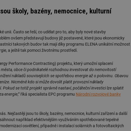
sou školy, bazény, nemocnice, kulturní
 unii. Často se řeší, co udělat pro to, aby byly nové stavby
roblém ovšem představují budovy již postavené, které jsou ekonomicky
vlastníci takových budov tak mají díky programu ELENA unikátní možnost
gie, a ještě tak pomoci životnímu prostředí.
nergy Performance Contracting) projektu, který umožní splacení
 města, obce či podnikatelé rozhodnou investovat do nemovitostí
ížení nákladů souvisejících se spotřebou energie až o polovinu. Obavou
eníze. Nicméně kdo si může dovolit platit provozní náklady
 Pokud se totiž projekt správně nastaví, počáteční investici lze splatit
 za energie
,” říká specialista EPC programu
Národní rozvojové banky
 Nejčastěji jsou to školy, bazény, nemocnice, kulturní zařízení a další
 dosáhnout například efektivnějším využíváním spotřebované tepelné
modernizací osvětlení, případně i instalací solárních a fotovoltaických