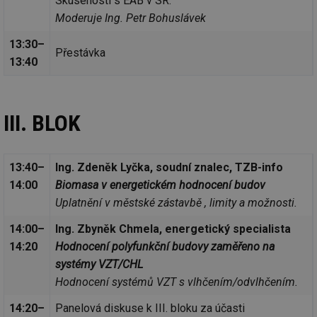
Skúsenosti s EAB v SR.
Nezbytně nutné soubory
Výkonové soubory
Moderuje Ing. Petr Bohuslávek
Soubory cílení
Funkční soubory
13:30–
Přestávka
Nezařazené soubory
13:40
Nezbytně nutné soubory cookie umožňují základní
funkce webových stránek, jako je přihlášení
uživatele a správa účtu. Webové stránky nelze bez
III. BLOK
nezbytně nutných souborů cookie správně používat.
Provider
/
Název
Vyprší
Po
Doména
13:40–
Ing. Zdeněk Lyčka, soudní znalec, TZB-info
g_state
.forum.tzb-
Zavřením
Sl
info.cz
prohlížeče
př
14:00
Biomasa v energetickém hodnocení budov
po
Uplatnění v městské zástavbě , limity a možnosti.
g_csrf_token
.forum.tzb-
Zavřením
Sl
info.cz
prohlížeče
př
14:00–
Ing. Zbyněk Chmela, energetický specialista
po
14:20
Hodnocení polyfunkční budovy zaměřeno na
id
konference.tzb-
1 rok
Te
info.cz
co
systémy VZT/CHL
po
vy
Hodnocení systémů VZT s vlhčením/odvlhčením.
se
14:20–
Panelová diskuse k III. bloku za účasti
_hjAbsoluteSessionInProgress
29 minut
So
Hotjar Ltd