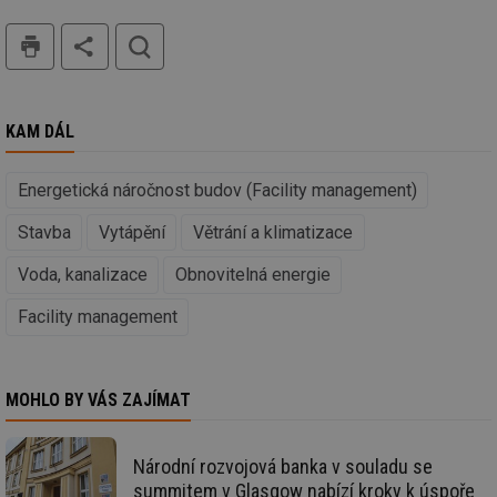
týdny
co
.tzb-info.cz
po
tisk
hledat
sl
už
int
vý
vl
po
KAM DÁL
Air
us
už
pr
Energetická náročnost budov (Facility management)
int
tě
Stavba
Vytápění
Větrání a klimatizace
id
vytapeni.tzb-
10 let
Te
info.cz
co
po
Voda, kanalizace
Obnovitelná energie
vy
se
Facility management
id
stavba.tzb-
10 let
Te
info.cz
co
po
vy
se
MOHLO BY VÁS ZAJÍMAT
_hjFirstSeen
29 minut
So
Hotjar Ltd
59 sekund
na
.tzb-info.cz
ab
Národní rozvojová banka v souladu se
sl
summitem v Glasgow nabízí kroky k úspoře
ce