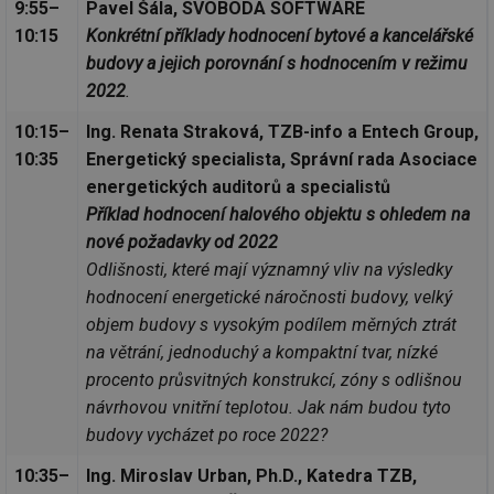
9:55–
Pavel Šála, SVOBODA SOFTWARE
10:15
Konkrétní příklady hodnocení bytové a kancelářské
budovy a jejich porovnání s hodnocením v režimu
2022
.
10:15–
Ing. Renata Straková, TZB-info a Entech Group,
10:35
Energetický specialista, Správní rada Asociace
energetických auditorů a specialistů
Příklad hodnocení halového objektu s ohledem na
nové požadavky od 2022
Odlišnosti, které mají významný vliv na výsledky
hodnocení energetické náročnosti budovy, velký
objem budovy s vysokým podílem měrných ztrát
na větrání, jednoduchý a kompaktní tvar, nízké
procento průsvitných konstrukcí, zóny s odlišnou
návrhovou vnitřní teplotou. Jak nám budou tyto
budovy vycházet po roce 2022?
10:35–
Ing. Miroslav Urban, Ph.D., Katedra TZB,