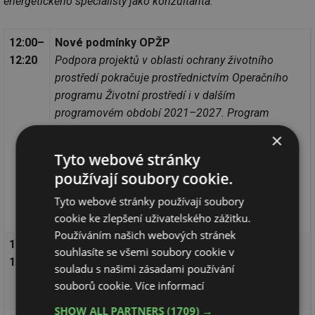
energetického specialisty jako konzultanta.
12:00–
Nové podmínky OPŽP
12:20
Podpora projektů v oblasti ochrany životního
prostředí pokračuje prostřednictvím Operačního
programu Životní prostředí i v dalším
programovém období 2021–2027. Program
nabídne celkovou podporu cca 61 miliard Kč.
×
Vzhledem k avizovanému neschválení státního
Tyto webové stránky
rozpočtu a rozpočtu SFŽP ČR na rok 2022 do
používají soubory cookie.
konce letošního roku bude pravděpodobně pro
první měsíce roku 2022 zaveden režim
Tyto webové stránky používají soubory
cookie ke zlepšení uživatelského zážitku.
rozpočtového provizoria.
Používáním našich webových stránek
12:20–
Nové podmínky programu NOVÁ ZELENÁ
souhlasíte se všemi soubory cookie v
12:40
ÚSPORÁM
souladu s našimi zásadami používání
Zaměření na odbornou veřejnost - bytové domy a
souborů cookie.
Více informací
rekonstrukce.
SHOW ALL PARTNERS
(1709) →