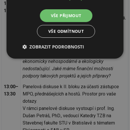
12:40–
Dr. Ing. Čestmír Hrdinka
13:00
Finanční nástroje pro financování energeticky
VŠE PŘIJMOUT
úsporných projektů – Národní rozvojová banka, a.s.
Budovy jsou největším spotřebitelem energie v
VŠE ODMÍTNOUT
Evropské unii. Často se řeší, co udělat pro to, aby
byly nové stavby technologicky moderní a
ZOBRAZIT PODROBNOSTI
nákladově efektivní. Větší problém ovšem
představují budovy již postavené, které jsou
Nezbytně
Výkonové
Soubory
ekonomicky nehospodárné a ekologicky
nutné
soubory
cílení
nedostačující. Jaké máme finanční možnosti
soubory
podpory takových projektů a jejich přípravy?
13:00–
Panelová diskuse k II. bloku za účasti zástupce
Funkční soubory
Nezařazené
13:30
MPO, přednášejících a hostů. Prostor pro vaše
soubory
dotazy.
V rámci panelové diskuse vystoupí i prof. Ing.
Dušan Petráš, PhD., vedoucí Katedry TZB na
Stavebnej fakulte STU v Bratislavě s tématem