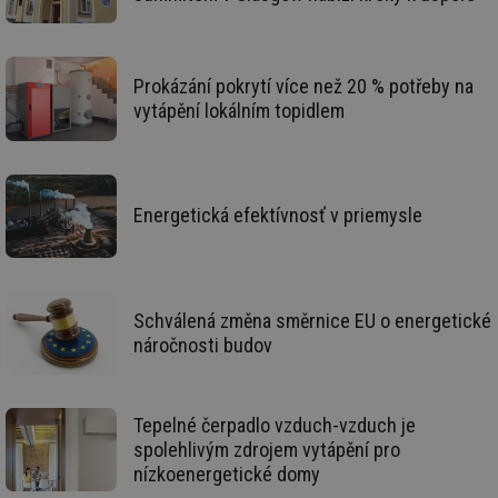
pr
poč
Ne
žá
id
Prokázání pokrytí více než 20 % potřeby na
in
vytápění lokálním topidlem
id
forum.tzb-
1 rok
Te
info.cz
co
po
vy
se
Energetická efektívnosť v priemysle
_hjIncludedInSessionSample
1 minuta
Te
Hotjar Ltd
59 sekund
co
vetrani.tzb-
na
info.cz
ab
Ho
zd
ná
Schválená změna směrnice EU o energetické
za
vz
náročnosti budov
de
de
re
we
Tepelné čerpadlo vzduch-vzduch je
id
voda.tzb-
10 let
Te
spolehlivým zdrojem vytápění pro
info.cz
co
po
nízkoenergetické domy
vy
se