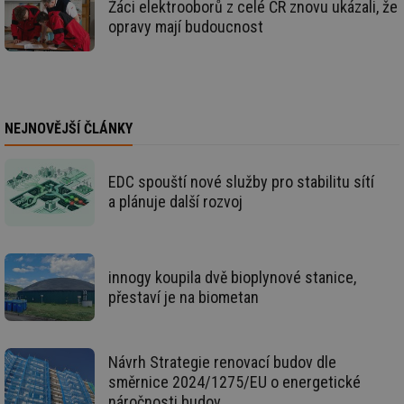
po
Žáci elektrooborů z celé ČR znovu ukázali, že
Sp
opravy mají budoucnost
Go
da
kó
Po
lz
za
nu
be
NEJNOVĚJŠÍ ČLÁNKY
sk
fu
sp
ná
je
EDC spouští nové služby pro stabilitu sítí
kte
a plánuje další rozvoj
id
př
úč
An
id
energetika.tzb-
10 let
Te
innogy koupila dvě bioplynové stanice,
info.cz
co
po
přestaví je na biometan
vy
se
_hjIncludedInSessionSample
1 minuta
Te
Hotjar Ltd
59 sekund
co
kalkulator.tzb-
Návrh Strategie renovací budov dle
na
info.cz
směrnice 2024/1275/EU o energetické
ab
Ho
náročnosti budov