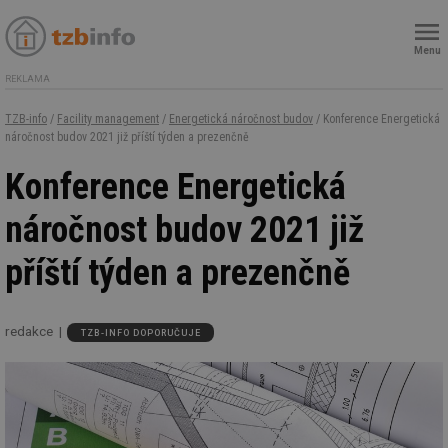
Menu
REKLAMA
TZB-info
/
Facility management
/
Energetická náročnost budov
/ Konference Energetická
náročnost budov 2021 již příští týden a prezenčně
Konference Energetická
náročnost budov 2021 již
příští týden a prezenčně
redakce
TZB-INFO DOPORUČUJE