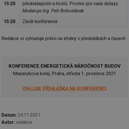
59 sekund
na
.tzb-info.cz
15:20
přednášejících a hostů. Prostor pro vaše dotazy.
ab
sl
Moderuje Ing. Petr Bohuslávek
ce
pr
15:20
Závěr konference
poč
Ne
žá
id
in
Redakce si vyhrazuje právo na změny v přednáškách a časech.
id
vetrani.tzb-
10 let
Te
info.cz
co
po
vy
se
KONFERENCE ENERGETICKÁ NÁROČNOST BUDOV
_hjIncludedInSessionSample
1 minuta
Te
Hotjar Ltd
Masarykova kolej, Praha, středa 1. prosince 2021
59 sekund
co
elektro.tzb-
na
info.cz
ab
Ho
ON-LINE PŘIHLÁŠKA NA KONFERENCI
zd
ná
za
vz
de
de
re
Datum:
24.11.2021
we
Autor:
redakce
mv
2 měsíce 4
Te
Airtable