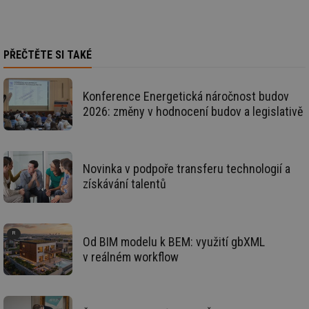
id
kalkulator.tzb-
1 rok
Te
info.cz
co
po
vy
PŘEČTĚTE SI TAKÉ
se
id
oze.tzb-info.cz
10 let
Te
co
Konference Energetická náročnost budov
po
vy
2026: změny v hodnocení budov a legislativě
se
_hjIncludedInSessionSample
1 minuta
Te
Hotjar Ltd
59 sekund
co
oze.tzb-info.cz
na
ab
Novinka v podpoře transferu technologií a
Ho
získávání talentů
zd
ná
za
vz
de
de
Od BIM modelu k BEM: využití gbXML
re
we
v reálném workflow
_dc_gtm_UA-5901706-1
.tzb-info.cz
58 sekund
Te
co
př
w