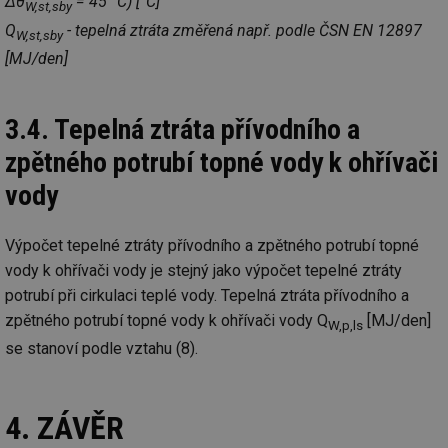
Δθ
= 45 °C) [°C]
W,st,sby
se
Q
- tepelná ztráta změřená např. podle ČSN EN 12897
W,st,sby
_hjAbsoluteSessionInProgress
29 minut
So
Hotjar Ltd
59 sekund
na
[MJ/den]
.tzb-info.cz
ab
sl
ce
pr
3.4. Tepelná ztráta přívodního a
poč
Ne
zpětného potrubí topné vody k ohřívači
žá
id
in
vody
id
vetrani.tzb-
10 let
Te
info.cz
co
po
Výpočet tepelné ztráty přívodního a zpětného potrubí topné
vy
se
vody k ohřívači vody je stejný jako výpočet tepelné ztráty
potrubí při cirkulaci teplé vody. Tepelná ztráta přívodního a
_hjIncludedInSessionSample
1 minuta
Te
Hotjar Ltd
59 sekund
co
elektro.tzb-
zpětného potrubí topné vody k ohřívači vody Q
[MJ/den]
na
info.cz
W,p,ls
ab
se stanoví podle vztahu (8).
Ho
zd
ná
za
vz
4. ZÁVĚR
de
de