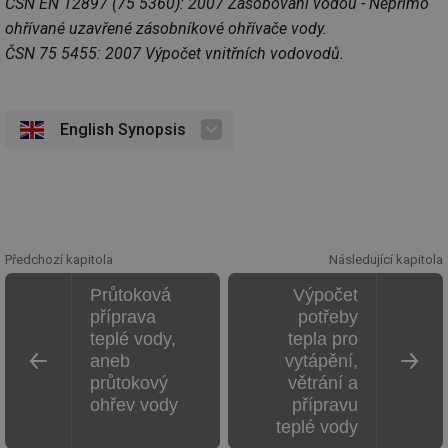
ČSN EN 12897 (75 5360): 2007 Zásobování vodou - Nepřímo
co
př
ohřívané uzavřené zásobníkové ohřívače vody.
w
ČSN 75 5455: 2007 Výpočet vnitřních vodovodů.
po
Sp
Go
da
kó
Po
English Synopsis
lz
za
nu
be
sk
fu
sp
ná
je
Předchozí kapitola
Následující kapitola
kte
id
Průtoková
Výpočet
př
úč
příprava
potřeby
An
teplé vody,
tepla pro
id
energetika.tzb-
10 let
Te
aneb
vytápění,
info.cz
co
po
průtokový
větrání a
vy
ohřev vody
přípravu
se
teplé vody
_hjIncludedInSessionSample
1 minuta
Te
Hotjar Ltd