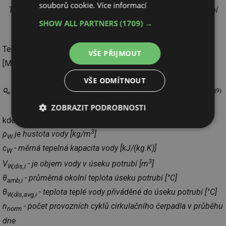
souborů cookie.
Více informací
Tab. 3) Délkové přirážky na armatury, spoje a uložení potrubí
podle ČSN 75 5455
SHOW ALL PARTNERS
(1709) →
Tepelná ztráta potrubí po dobu bez cirkulace Q
W,dis,ls,col,off
VŠE PŘIJMOUT
[MJ/den] se stanoví podle vztahu:
VŠE ODMÍTNOUT
ZOBRAZIT PODROBNOSTI
kde:
Nezbytně
Výkonové
Soubory
3
ρ
je hustota vody [kg/m
]
nutné
soubory
cílení
W
soubory
c
- měrná tepelná kapacita vody [kJ/(kg.K)]
W
3
V
- je objem vody v úseku potrubí [m
]
W,dis,i
θ
- průměrná okolní teplota úseku potrubí [°C]
amb,i
Funkční soubory
Nezařazené
θ
- teplota teplé vody přiváděné do úseku potrubí [°C]
soubory
W,dis,avg,i
n
- počet provozních cyklů cirkulačního čerpadla v průběhu
norm
dne