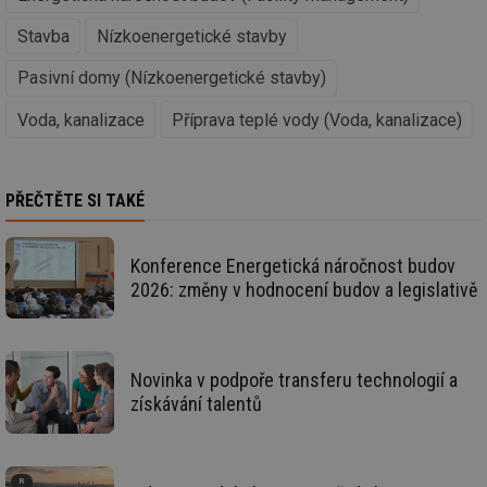
co
ná
we
Stavba
Nízkoenergetické stavby
__cf_bm
29 minut
Te
Cloudflare Inc.
Pasivní domy (Nízkoenergetické stavby)
59 sekund
co
.vimeo.com
po
ro
Voda, kanalizace
Příprava teplé vody (Voda, kanalizace)
li
To
př
by
po
PŘEČTĚTE SI TAKÉ
zp
po
we
st
Konference Energetická náročnost budov
sid
forum.tzb-
1 rok
To
2026: změny v hodnocení budov a legislativě
info.cz
bě
so
al
na
so
re
Novinka v podpoře transferu technologií a
pr
po
získávání talentů
sp
rel
_hjIncludedInSessionSample
1 minuta
Te
Hotjar Ltd
59 sekund
co
energetika.tzb-