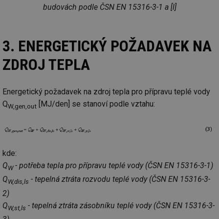
budovách podle ČSN EN 15316-3-1 a [l]
3. ENERGETICKÝ POŽADAVEK NA
ZDROJ TEPLA
Energetický požadavek na zdroj tepla pro přípravu teplé vody
Q
[MJ/den] se stanoví podle vztahu:
W,gen,out
kde:
Q
- potřeba tepla pro přípravu teplé vody (ČSN EN 15316-3-1)
W
Q
- tepelná ztráta rozvodu teplé vody (ČSN EN 15316-3-
W,dis,ls
2)
Q
- tepelná ztráta zásobníku teplé vody (ČSN EN 15316-3-
W,st,ls