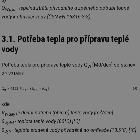
3)
Q
- tepelná ztráta přívodního a zpětného potrubí topné
W,p,ls
vody k ohřívači vody (ČSN EN 15316-3-3)
3.1. Potřeba tepla pro přípravu teplé
vody
Potřeba tepla pro přípravu teplé vody Q
[MJ/den] se stanoví
W
ze vztahu:
kde:
3
V
je denní potřeba (objem) teplé vody [m
/den]
W,day
θ
- teplota teplé vody (60°C) [°C]
W,del
θ
- teplota studené vody přiváděné do ohřívače (13,5°C) [°C]
W,0