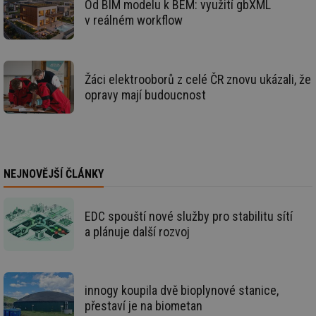
Od BIM modelu k BEM: využití gbXML
na
info.cz
ab
v reálném workflow
Ho
zd
ná
za
vz
de
Žáci elektrooborů z celé ČR znovu ukázali, že
de
opravy mají budoucnost
re
we
_hjIncludedInSessionSample
1 minuta
Te
Hotjar Ltd
59 sekund
co
stavba.tzb-
na
info.cz
ab
Ho
zd
NEJNOVĚJŠÍ ČLÁNKY
ná
za
vz
de
EDC spouští nové služby pro stabilitu sítí
de
a plánuje další rozvoj
re
we
id
www.tzb-
10 let
Te
info.cz
co
po
innogy koupila dvě bioplynové stanice,
vy
se
přestaví je na biometan