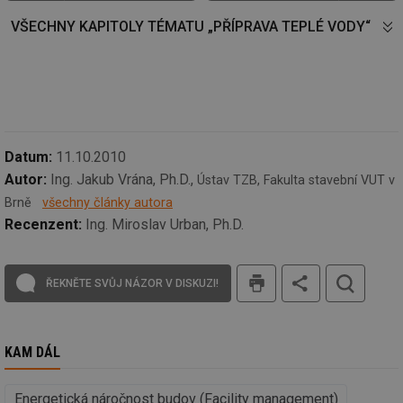
59 sekund
co
kalkulator.tzb-
na
info.cz
VŠECHNY KAPITOLY TÉMATU „PŘÍPRAVA TEPLÉ VODY“
ab
Ho
zd
ná
za
vz
de
de
re
we
Datum:
11.10.2010
_hjIncludedInSessionSample
1 minuta
Te
Hotjar Ltd
Autor:
Ing. Jakub Vrána, Ph.D.,
59 sekund
co
voda.tzb-
Ústav TZB, Fakulta stavební VUT v
na
info.cz
Brně
všechny články autora
ab
Ho
Recenzent:
Ing. Miroslav Urban, Ph.D.
zd
ná
za
vz
tisk
de
ŘEKNĚTE SVŮJ NÁZOR V DISKUZI!
de
re
we
__gfp_64b
1 rok
Je
Gemius
KAM DÁL
so
.tzb-info.cz
kt
spr
da
Energetická náročnost budov (Facility management)