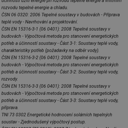
účinnosti užití energie při rozvodu tepelné energie a vnitřním
info.cz
co
po
rozvodu tepelné energie a chladu.
vy
ČSN 06 0320: 2006 Tepelné soustavy v budovách - Příprava
se
teplé vody - Navrhování a projektování.
id
kalkulator.tzb-
1 rok
Te
info.cz
co
ČSN EN 15316-3-1 (06 0401): 2008 Tepelné soustavy v
po
vy
budovách - Výpočtová metoda pro stanovení energetických
se
potřeb a účinností soustavy - Část 3-1: Soustavy teplé vody,
id
oze.tzb-info.cz
10 let
Te
charakteristiky potřeb (požadavky na odběr vody).
co
po
ČSN EN 15316-3-2 (06 0401): 2008 Tepelné soustavy v
vy
se
budovách - Výpočtová metoda pro stanovení energetických
_hjIncludedInSessionSample
1 minuta
Te
potřeb a účinností soustavy - Část 3-2: Soustavy teplé vody,
Hotjar Ltd
59 sekund
co
oze.tzb-info.cz
rozvody.
na
ab
ČSN EN 15316-3-3 (06 0401): 2008 Tepelné soustavy v
Ho
zd
budovách - Výpočtová metoda pro stanovení energetických
ná
za
potřeb a účinností soustavy - Část 3-3: Soustavy teplé vody,
vz
příprava.
de
de
TNI 73 0302 Energetické hodnocení solárních tepelných
re
we
soustav - Zjednodušený výpočtový postup.
_dc_gtm_UA-5901706-1
.tzb-info.cz
58 sekund
Te