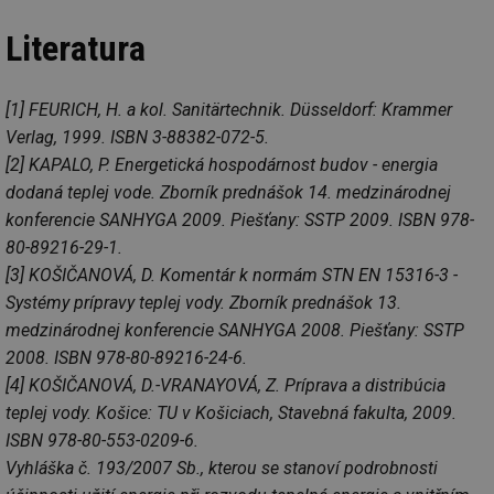
59 sekund
na
.tzb-info.cz
ab
Literatura
sl
ce
pr
poč
Ne
[1] FEURICH, H. a kol. Sanitärtechnik. Düsseldorf: Krammer
žá
id
Verlag, 1999. ISBN 3-88382-072-5.
in
[2] KAPALO, P. Energetická hospodárnost budov - energia
id
forum.tzb-
1 rok
Te
dodaná teplej vode. Zborník prednášok 14. medzinárodnej
info.cz
co
po
konferencie SANHYGA 2009. Piešťany: SSTP 2009. ISBN 978-
vy
se
80-89216-29-1.
_hjIncludedInSessionSample
1 minuta
Te
Hotjar Ltd
[3] KOŠIČANOVÁ, D. Komentár k normám STN EN 15316-3 -
59 sekund
co
vetrani.tzb-
Systémy prípravy teplej vody. Zborník prednášok 13.
na
info.cz
ab
medzinárodnej konferencie SANHYGA 2008. Piešťany: SSTP
Ho
zd
2008. ISBN 978-80-89216-24-6.
ná
za
[4] KOŠIČANOVÁ, D.-VRANAYOVÁ, Z. Príprava a distribúcia
vz
de
teplej vody. Košice: TU v Košiciach, Stavebná fakulta, 2009.
de
ISBN 978-80-553-0209-6.
re
we
Vyhláška č. 193/2007 Sb., kterou se stanoví podrobnosti
id
voda.tzb-
10 let
Te