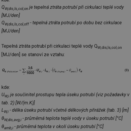
Q
je tepelná ztráta potrubí při cirkulaci teplé vody
W,dis,ls,col,on
[MJ/den]
Q
- tepelná ztráta potrubí po dobu bez cirkulace
W,dis,ls,col,off
[MJ/den]
Tepelná ztráta potrubí při cirkulaci teplé vody Q
W,dis,ls,col,on
[MJ/den] se stanoví ze vztahu:
kde:
U
je součinitel prostupu tepla úseku potrubí (viz požadavky v
W,i
tab. 2) [W/(m.K)]
L
- délka úseku potrubí včetně délkových přirážek (tab. 3) [m]
W,i
θ
- průměrná teplota teplé vody v úseku potrubí [°C]
W,dis,avg,i
θ
- průměrná teplota v okolí úseku potrubí [°C]
amb,i