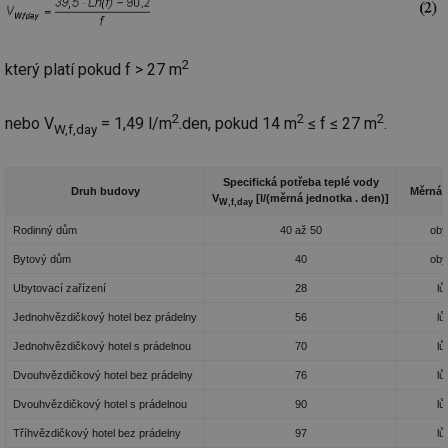
2
který platí pokud f > 27 m
2
2
2
nebo V
= 1,49 l/m
.den, pokud 14 m
≤ f ≤ 27 m
.
W,f,day
Specifická potřeba teplé vody
Druh budovy
Měrná 
V
[l/(měrná jednotka . den)]
W,f,day
Rodinný dům
40 až 50
oby
Bytový dům
40
oby
Ubytovací zařízení
28
lů
Jednohvězdičkový hotel bez prádelny
56
lů
Jednohvězdičkový hotel s prádelnou
70
lů
Dvouhvězdičkový hotel bez prádelny
76
lů
Dvouhvězdičkový hotel s prádelnou
90
lů
Tříhvězdičkový hotel bez prádelny
97
lů