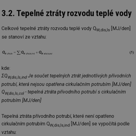
3.2. Tepelné ztráty rozvodu teplé vody
Celkové tepelné ztráty rozvodu teplé vody Q
[MJ/den]
W,dis,ls
se stanoví ze vztahu:
kde:
ΣQ
Je součet tepelných ztrát jednotlivých přívodních
W,dis,ls,ind
potrubí, která nejsou opatřena cirkulačním potrubím [MJ/den]
Q
- tepelná ztráta přívodního potrubí s cirkulačním
W,dis,ls,col
potrubím [MJ/den]
Tepelná ztráta přívodního potrubí, které není opatřeno
cirkulačním potrubím Q
[MJ/den] se vypočítá podle
W,dis,ls,ind
vztahu: