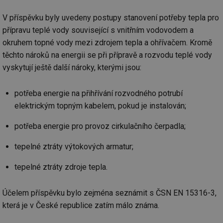
re
we
V příspěvku byly uvedeny postupy stanovení potřeby tepla pro
mv
2 měsíce 4
Te
Airtable
přípravu teplé vody související s vnitřním vodovodem a
týdny
co
.tzb-info.cz
po
okruhem topné vody mezi zdrojem tepla a ohřívačem. Kromě
sl
už
těchto nároků na energii se při přípravě a rozvodu teplé vody
int
vý
vyskytují ještě další nároky, kterými jsou:
vl
po
Air
us
potřeba energie na přihřívání rozvodného potrubí
už
elektrickým topným kabelem, pokud je instalován;
pr
int
tě
potřeba energie pro provoz cirkulačního čerpadla;
id
vytapeni.tzb-
10 let
Te
info.cz
co
tepelné ztráty výtokových armatur;
po
vy
se
tepelné ztráty zdroje tepla.
id
stavba.tzb-
10 let
Te
info.cz
co
po
Účelem příspěvku bylo zejména seznámit s ČSN EN 15316-3,
vy
se
která je v České republice zatím málo známa.
_hjFirstSeen
29 minut
So
Hotjar Ltd