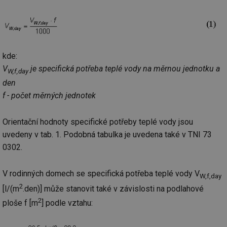
kde:
V
je specifická potřeba teplé vody na měrnou jednotku a
W,f,day
den
f - počet měrných jednotek
Orientační hodnoty specifické potřeby teplé vody jsou
uvedeny v tab. 1. Podobná tabulka je uvedena také v TNI 73
0302.
V rodinných domech se specifická potřeba teplé vody V
W,f,day
2
[l/(m
.den)] může stanovit také v závislosti na podlahové
2
ploše f [m
] podle vztahu: