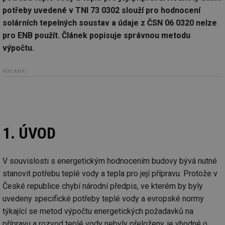
potřeby uvedené v TNI 73 0302 slouží pro hodnocení
solárních tepelných soustav a údaje z ČSN 06 0320 nelze
pro ENB použít. Článek popisuje správnou metodu
výpočtu.
REKLAMA
1. ÚVOD
V souvislosti s energetickým hodnocením budovy bývá nutné
stanovit potřebu teplé vody a tepla pro její přípravu. Protože v
České republice chybí národní předpis, ve kterém by byly
uvedeny specifické potřeby teplé vody a evropské normy
týkající se metod výpočtu energetických požadavků na
přípravu a rozvod teplé vody nebyly přeloženy, je vhodné o