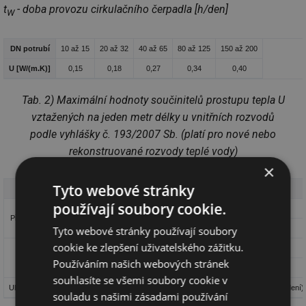
t
- doba provozu cirkulačního čerpadla [h/den]
W
DN potrubí
10 až 15
20 až 32
40 až 65
80 až 125
150 až 200
U [W/(m.K)]
0,15
0,18
0,27
0,34
0,40
Tab. 2) Maximální hodnoty součinitelů prostupu tepla U
vztažených na jeden metr délky u vnitřních rozvodů
podle vyhlášky č. 193/2007 Sb. (platí pro nové nebo
rekonstruované rozvody teplé vody)
×
Tyto webové stránky
Prvek
Délková přirážka
používají soubory cookie.
neizolovaný
1,0 m tepelně izolovaného potrubí
Přírubový spoj
Tyto webové stránky používají soubory
izolovaný
0,5 m tepelně izolovaného potrubí
cookie ke zlepšení uživatelského zážitku.
neizolovaná
1,6 m tepelně izolovaného potrubí
Armatura
Používáním našich webových stránek
izolovaná
0,8 m tepelně izolovaného potrubí
souhlasíte se všemi soubory cookie v
Uložení potrubí
10 až 20 % délky tepelně izolovaného potrubí (podle kvality provedení)
souladu s našimi zásadami používání