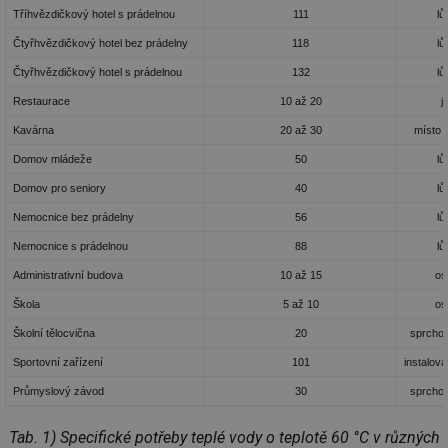
Tříhvězdičkový hotel s prádelnou
111
lů
Čtyřhvězdičkový hotel bez prádelny
118
lů
Čtyřhvězdičkový hotel s prádelnou
132
lů
Restaurace
10 až 20
j
Kavárna
20 až 30
místo 
Domov mládeže
50
lů
Domov pro seniory
40
lů
Nemocnice bez prádelny
56
lů
Nemocnice s prádelnou
88
lů
Administrativní budova
10 až 15
os
Škola
5 až 10
os
Školní tělocvična
20
sprchov
Sportovní zařízení
101
instalov
Průmyslový závod
30
sprchov
Tab. 1) Specifické potřeby teplé vody o teplotě 60 °C v různých