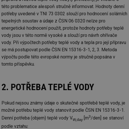
této problematice alespoň stručně informovat. Hodnoty denní
potřeby uvedené v TNI 73 0302 slouží pro hodnocení solárních
tepelných soustav a údaje z ČSN 06 0320 nelze pro
energetické hodnocení použít, protože hodnoty potřeby teplé
vody jsou v této normě vysoké a slouží pro návrh ohřívače
vody. Při výpočtech potřeby teplé vody a tepla pro její přípravu
se má postupovat podle ČSN EN 15316-3-1, 2, 3. Metoda
výpočtu podle této evropské normy je stručně popsána v
tomto příspěvku.
2. POTŘEBA TEPLÉ VODY
Pokud nejsou známy údaje o skutečné spotřebě teplé vody, je
možné potřebu teplé vody stanovit podle ČSN EN 15316-3-1.
3
Denní potřeba (objem) teplé vody V
[m
/den] se stanoví
W,day
podle vztahu: