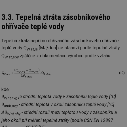
3.3. Tepelná ztráta zásobníkového
Nezbytně nutné soubory
Výkonové soubory
ohřívače teplé vody
Soubory cílení
Funkční soubory
Nezařazené soubory
Tepelná ztráta nepřímo ohřívaného zásobníkového ohřívače
teplé vody Q
[MJ/den] se stanoví podle tepelné ztráty
Nezbytně nutné soubory cookie umožňují základní
W,st,ls
funkce webových stránek, jako je přihlášení
Q
zjištěné z dokumentace výrobce podle vztahu:
uživatele a správa účtu. Webové stránky nelze bez
W,st,sby
nezbytně nutných souborů cookie správně používat.
Provider
/
Název
Vyprší
Po
Doména
g_state
.forum.tzb-
Zavřením
Sl
info.cz
prohlížeče
př
kde:
po
θ
je střední teplota vody v zásobníku teplé vody [°C]
W,st,avg
g_csrf_token
.forum.tzb-
Zavřením
Sl
info.cz
prohlížeče
př
θ
- střední teplota v okolí zásobníku teplé vody [°C]
amb,avg
po
Δθ
- střední rozdíl mezi teplotou vody v zásobníku a
W,st,sby
id
konference.tzb-
1 rok
Te
info.cz
co
jeho okolí při měření tepelné ztráty (podle ČSN EN 12897
po
vy