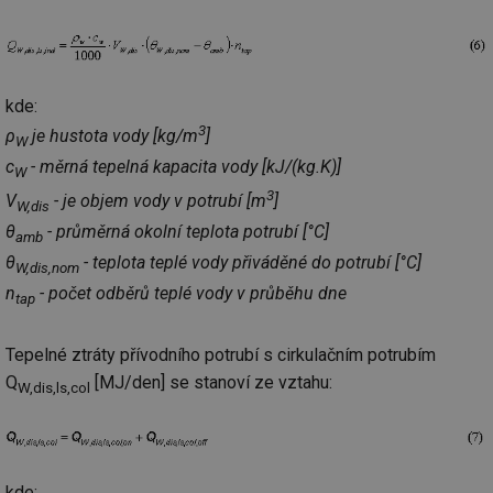
kde:
3
ρ
je hustota vody [kg/m
]
W
c
- měrná tepelná kapacita vody [kJ/(kg.K)]
W
3
V
- je objem vody v potrubí [m
]
W,dis
θ
- průměrná okolní teplota potrubí [°C]
amb
θ
- teplota teplé vody přiváděné do potrubí [°C]
W,dis,nom
n
- počet odběrů teplé vody v průběhu dne
tap
Tepelné ztráty přívodního potrubí s cirkulačním potrubím
Q
[MJ/den] se stanoví ze vztahu:
W,dis,ls,col
kde: