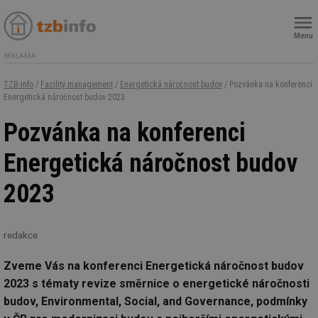
Menu
REKLAMA
TZB-info
/
Facility management
/
Energetická náročnost budov
/ Pozvánka na konferenci
Energetická náročnost budov 2023
Pozvánka na konferenci
Energetická náročnost budov
2023
redakce
Zveme Vás na konferenci Energetická náročnost budov
2023 s tématy revize směrnice o energetické náročnosti
budov, Environmental, Social, and Governance, podmínky