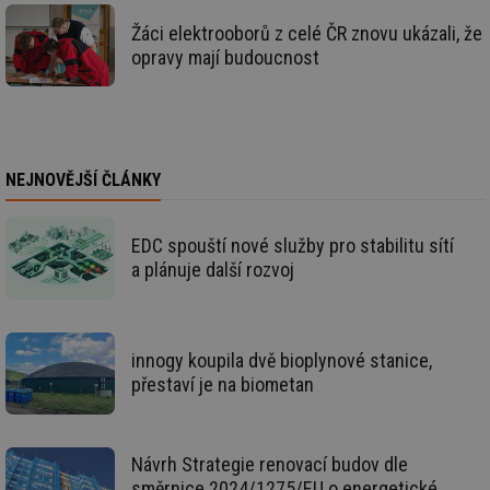
po
Žáci elektrooborů z celé ČR znovu ukázali, že
Sp
Go
opravy mají budoucnost
da
kó
Po
lz
za
nu
be
sk
NEJNOVĚJŠÍ ČLÁNKY
fu
sp
ná
je
EDC spouští nové služby pro stabilitu sítí
kte
id
a plánuje další rozvoj
př
úč
An
id
energetika.tzb-
10 let
Te
info.cz
co
innogy koupila dvě bioplynové stanice,
po
přestaví je na biometan
vy
se
_hjIncludedInSessionSample
1 minuta
Te
Hotjar Ltd
59 sekund
co
kalkulator.tzb-
Návrh Strategie renovací budov dle
na
info.cz
ab
směrnice 2024/1275/EU o energetické