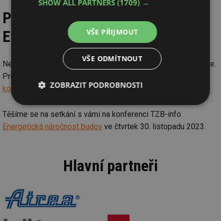
SHOW ALL PARTNERS
(1709) →
Přihláška na konferenci
Energetická náročnost budov
VŠE PŘIJMOUT
VŠE ODMÍTNOUT
Neváhejte se přihlásit a zúčastnit se této důležité konference.
Pro více informací a registraci navštivte
oficiální web
ZOBRAZIT PODROBNOSTI
konference
.
Nezbytně
Výkonové
Soubory
nutné
soubory
cílení
Těšíme se na setkání s vámi na konferenci TZB-info
soubory
Energetická náročnost budov
ve čtvrtek 30. listopadu 2023.
Funkční soubory
Nezařazené
Hlavní partneři
soubory