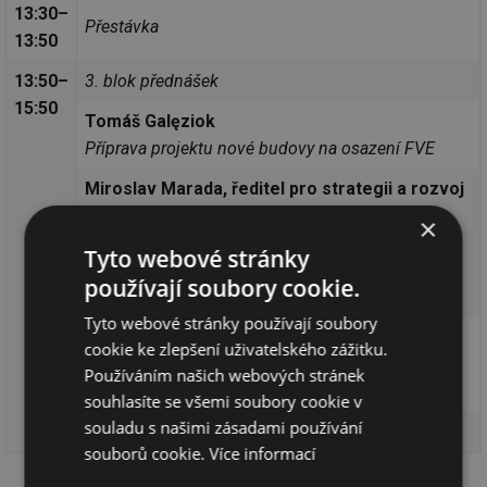
13:30–
Přestávka
13:50
13:50–
3. blok přednášek
15:50
Tomáš Galęziok
Příprava projektu nové budovy na osazení FVE
Miroslav Marada, ředitel pro strategii a rozvoj
společnosti Enesa
×
Jak na úspory ve veřejné budově s omezenými
Tyto webové stránky
finančními prostředky - případ základní školy v
používají soubory cookie.
Klatovech
Tyto webové stránky používají soubory
Jiří Tencar
cookie ke zlepšení uživatelského zážitku.
Revitalizace školy Českobrodská v Praze 9 - roční
Používáním našich webových stránek
vyhodnocení dat
souhlasíte se všemi soubory cookie v
souladu s našimi zásadami používání
Diskuse s přednášejícími
souborů cookie.
Více informací