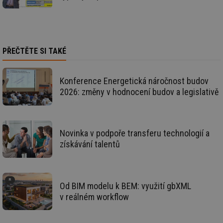
se
id
kalkulator.tzb-
1 rok
Te
info.cz
co
po
vy
se
PŘEČTĚTE SI TAKÉ
id
oze.tzb-info.cz
10 let
Te
co
po
Konference Energetická náročnost budov
vy
se
2026: změny v hodnocení budov a legislativě
_hjIncludedInSessionSample
1 minuta
Te
Hotjar Ltd
59 sekund
co
oze.tzb-info.cz
na
ab
Ho
Novinka v podpoře transferu technologií a
zd
získávání talentů
ná
za
vz
de
de
re
Od BIM modelu k BEM: využití gbXML
we
v reálném workflow
_dc_gtm_UA-5901706-1
.tzb-info.cz
58 sekund
Te
co
př
w