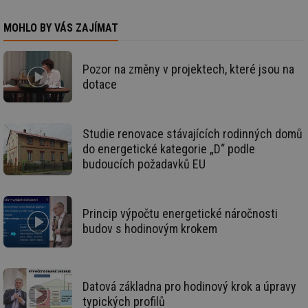
ce
pr
poč
MOHLO BY VÁS ZAJÍMAT
Ne
žá
id
in
Pozor na změny v projektech, které jsou na
dotace
id
forum.tzb-
1 rok
Te
info.cz
co
po
vy
se
Studie renovace stávajících rodinných domů
_hjIncludedInSessionSample
1 minuta
Te
Hotjar Ltd
do energetické kategorie „D“ podle
59 sekund
co
vetrani.tzb-
na
info.cz
budoucích požadavků EU
ab
Ho
zd
ná
za
Princip výpočtu energetické náročnosti
vz
budov s hodinovým krokem
de
de
re
we
id
voda.tzb-
10 let
Te
Datová základna pro hodinový krok a úpravy
info.cz
co
po
typických profilů
vy