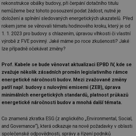
rekonstrukce obálky budovy, při čerpání dotačního titulu
nemůžeme bez tohoto posouzení podat žádost, nutné je
doložení a splnění sledovaných energetických ukazatelů. Před
rokem jsme se věnovali tématu hodinového kroku, který je od
1. 1. 2023 pro budovy s chlazením, úpravou vlhkosti či vlastní
výrobě z FVE povinný. Jaké máme po roce zkušenosti? Jaké
lze případně očekávat změny?
Prof. Kabele se bude věnovat aktualizaci EPBD IV, kde se
zvažuje několik zásadních proměn legislativního rámce
energetické náročnosti budov. Mezi zvažované změny
patří např. budovy s nulovými emisemi (ZEB), úprava
minimálních energetických standardů, platnost průkazů
energetické náročnosti budov a mnohá další témata.
Co znamená zkratka ESG (z anglického „Environmental, Social,
and Governance“), která odkazuje na nové požadavky v oblasti
společenské odpovědnosti, správy a řízení podniků