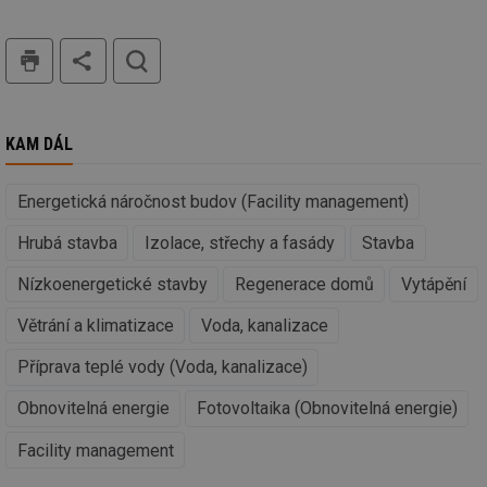
mv
2 měsíce 4
Te
Airtable
týdny
co
.tzb-info.cz
po
tisk
hledat
sl
už
int
vý
vl
po
Air
KAM DÁL
us
už
pr
Energetická náročnost budov (Facility management)
int
tě
Hrubá stavba
Izolace, střechy a fasády
Stavba
id
vytapeni.tzb-
10 let
Te
info.cz
co
po
Nízkoenergetické stavby
Regenerace domů
Vytápění
vy
se
Větrání a klimatizace
Voda, kanalizace
id
stavba.tzb-
10 let
Te
info.cz
co
Příprava teplé vody (Voda, kanalizace)
po
vy
se
Obnovitelná energie
Fotovoltaika (Obnovitelná energie)
_hjFirstSeen
29 minut
So
Hotjar Ltd
Facility management
59 sekund
na
.tzb-info.cz
ab
sl