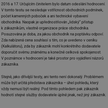
2016 a 17. Určujícím činitelem bylo datum odeslání hodnocení.
V tomto testu se nesleduje vstřícnost obchodních podmínek,
počet kamenných poboček a ani technické vybavení
obchodníka. Naopak je upřednostňován „lidský“ přístup
k zákazníkům, vlastně organizace práce obchodníka.
Posuzována je doba, za jakou obchodník na poptávku odpoví.
Zda nabízená cena souhlasí s tím, co je uvedeno v ceníku
(Kalkulátoru), zda by zákazník mohl konkrétního dodavatele
doporučit svému známému a konečně celková spokojenost.
V poznámce v hodnocení je také prostor pro vyjádření názorů
zákazníka.
Stejně, jako dřívější testy, ani tento není dokonalý. Problémem
může být určitá představa zákazníka – úhel pohledu, který
vždy nemusí být reálný. Pod tímto pohledem pak zákazník
hodnotí stejné služby dodavatele úplně jinak, než jiný zákazník.