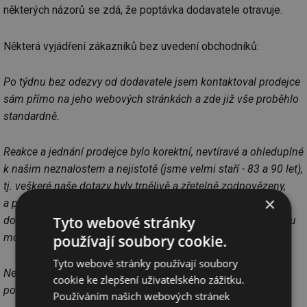
některých názorů se zdá, že poptávka dodavatele otravuje.
Některá vyjádření zákazníků bez uvedení obchodníků:
Po týdnu bez odezvy od dodavatele jsem kontaktoval prodejce
sám přímo na jeho webových stránkách a zde již vše proběhlo
standardně.
Reakce a jednání prodejce bylo korektní, nevtíravé a ohleduplné
k našim neznalostem a nejistotě (jsme velmi staří - 83 a 90 let),
tj. veškeré naše dotazy byly trpělivě a zřetelně zodpovězeny,
×
a proto jsme se po rozvaze a porovnání se stávajícím
Tyto webové stránky
dodavatelem u nového prodejce zaregistrovali a předali plnou
moc k výpovědi stávajícímu dodavateli.
používají soubory cookie.
Tyto webové stránky používají soubory
Neosobní jednání, předem naformulované odpovědi, které
cookie ke zlepšení uživatelského zážitku.
posílají všem.
Používáním našich webových stránek