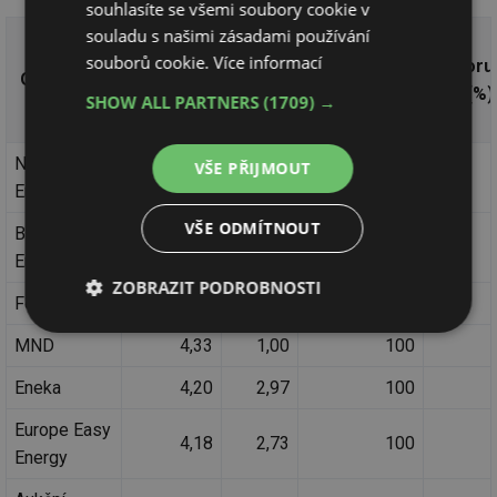
souhlasíte se všemi soubory cookie v
souladu s našimi zásadami používání
Shoda ceny
Doba
souborů cookie.
Více informací
Průměrná
v kalkulátoru
Doporu
Obchodník
reakce
známka
a v nabídce
(%)
SHOW ALL PARTNERS
(1709) →
(den)
(%)
Nano
VŠE PŘIJMOUT
4,60
1,40
100
Energies
VŠE ODMÍTNOUT
Blue Gas
4,50
1,00
100
Energy
ZOBRAZIT PODROBNOSTI
Fonergy
4,33
1,50
100
Nezbytně
Výkonové
Soubory
MND
4,33
1,00
100
nutné
soubory
cílení
soubory
Eneka
4,20
2,97
100
Europe Easy
4,18
2,73
100
Funkční soubory
Nezařazené
Energy
soubory