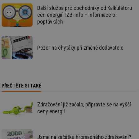
kt
spr
Další služba pro obchodníky od Kalkulátoru
da
cen energií TZB-info – informace o
co
ná
poptávkách
we
__cf_bm
29 minut
Te
Cloudflare Inc.
59 sekund
co
.vimeo.com
po
ro
Pozor na chytáky při změně dodavatele
li
To
př
by
po
zp
po
we
st
PŘEČTĚTE SI TAKÉ
sid
forum.tzb-
1 rok
To
info.cz
bě
so
Zdražování již začalo, připravte se na vyšší
al
ceny energií
na
so
re
pr
po
sp
Jsme na začátku hromadného zdražování?
rel