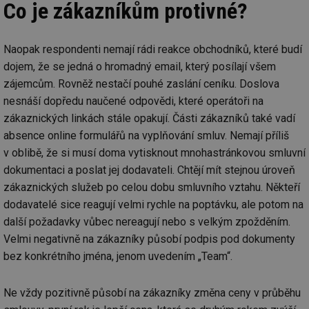
Co je zákazníkům protivné?
Naopak respondenti nemají rádi reakce obchodníků, které budí
dojem, že se jedná o hromadný email, který posílají všem
zájemcům. Rovněž nestačí pouhé zaslání ceníku. Doslova
nesnáší dopředu naučené odpovědi, které operátoři na
zákaznických linkách stále opakují. Části zákazníků také vadí
absence online formulářů na vyplňování smluv. Nemají příliš
v oblibě, že si musí doma vytisknout mnohastránkovou smluvní
dokumentaci a poslat jej dodavateli. Chtějí mít stejnou úroveň
zákaznických služeb po celou dobu smluvního vztahu. Někteří
dodavatelé sice reagují velmi rychle na poptávku, ale potom na
další požadavky vůbec nereagují nebo s velkým zpožděním.
Velmi negativně na zákazníky působí podpis pod dokumenty
bez konkrétního jména, jenom uvedením „Team“.
Ne vždy pozitivně působí na zákazníky změna ceny v průběhu