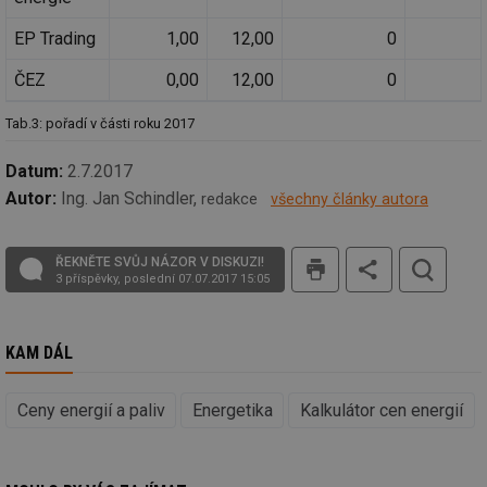
re
we
EP Trading
1,00
12,00
0
_dc_gtm_UA-5901706-1
.tzb-info.cz
58 sekund
Te
co
ČEZ
0,00
12,00
0
př
w
po
Tab.3: pořadí v části roku 2017
Sp
Go
da
Datum:
2.7.2017
kó
Po
Autor:
Ing. Jan Schindler,
redakce
všechny články autora
lz
za
nu
be
tisk
sk
ŘEKNĚTE SVŮJ NÁZOR V DISKUZI!
fu
3 příspěvky, poslední 07.07.2017 15:05
sp
ná
je
kte
KAM DÁL
id
př
úč
An
Ceny energií a paliv
Energetika
Kalkulátor cen energií
id
energetika.tzb-
10 let
Te
info.cz
co
po
vy