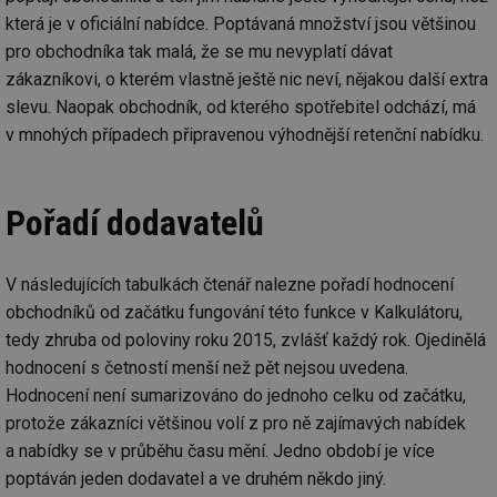
která je v oficiální nabídce. Poptávaná množství jsou většinou
pro obchodníka tak malá, že se mu nevyplatí dávat
zákazníkovi, o kterém vlastně ještě nic neví, nějakou další extra
slevu. Naopak obchodník, od kterého spotřebitel odchází, má
v mnohých případech připravenou výhodnější retenční nabídku.
Pořadí dodavatelů
V následujících tabulkách čtenář nalezne pořadí hodnocení
obchodníků od začátku fungování této funkce v Kalkulátoru,
tedy zhruba od poloviny roku 2015, zvlášť každý rok. Ojedinělá
hodnocení s četností menší než pět nejsou uvedena.
Hodnocení není sumarizováno do jednoho celku od začátku,
protože zákazníci většinou volí z pro ně zajímavých nabídek
a nabídky se v průběhu času mění. Jedno období je více
poptáván jeden dodavatel a ve druhém někdo jiný.