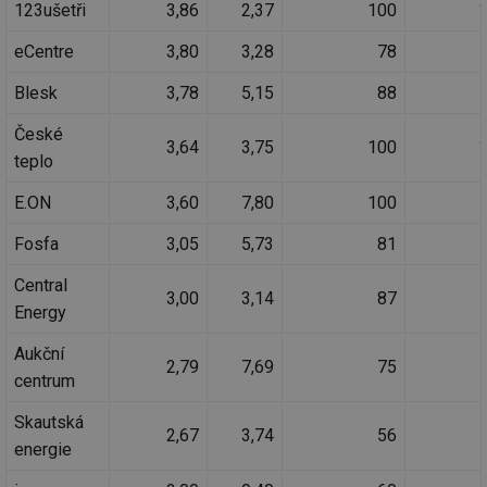
vz
123ušetři
3,86
2,37
100
de
de
eCentre
3,80
3,28
78
re
we
Blesk
3,78
5,15
88
mv
2 měsíce 4
Te
Airtable
týdny
co
.tzb-info.cz
po
České
sl
3,64
3,75
100
už
teplo
int
vý
E.ON
3,60
7,80
100
vl
po
Air
Fosfa
3,05
5,73
81
us
už
pr
Central
int
3,00
3,14
87
Energy
tě
id
vytapeni.tzb-
10 let
Te
Aukční
info.cz
co
2,79
7,69
75
po
centrum
vy
se
Skautská
2,67
3,74
56
id
stavba.tzb-
10 let
Te
energie
info.cz
co
po
vy