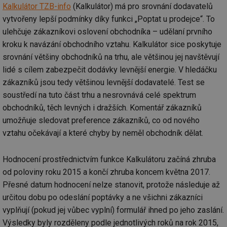
Kalkulátor TZB-info
(Kalkulátor) má pro srovnání dodavatelů
vytvořeny lepší podmínky díky funkci „Poptat u prodejce“. To
ulehčuje zákazníkovi oslovení obchodníka – udělaní prvního
kroku k navázání obchodního vztahu. Kalkulátor sice poskytuje
srovnání většiny obchodníků na trhu, ale většinou jej navštěvují
lidé s cílem zabezpečit dodávky levnější energie. V hledáčku
zákazníků jsou tedy většinou levnější dodavatelé. Test se
soustředí na tuto část trhu a nesrovnává celé spektrum
obchodníků, těch levných i dražších. Komentář zákazníků
umožňuje sledovat preference zákazníků, co od nového
vztahu očekávají a které chyby by neměl obchodník dělat.
Hodnocení prostřednictvím funkce Kalkulátoru začíná zhruba
od poloviny roku 2015 a končí zhruba koncem května 2017.
Přesné datum hodnocení nelze stanovit, protože následuje až
určitou dobu po odeslání poptávky a ne všichni zákazníci
vyplňují (pokud jej vůbec vyplní) formulář ihned po jeho zaslání.
Výsledky byly rozděleny podle jednotlivých roků na rok 2015,