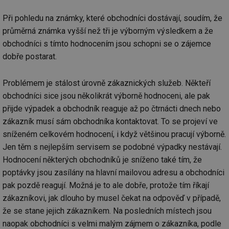
Při pohledu na známky, které obchodníci dostávají, soudím, že
průměrná známka vyšší než tři je výborným výsledkem a že
obchodníci s tímto hodnocením jsou schopni se o zájemce
dobře postarat.
Problémem je stálost úrovně zákaznických služeb. Někteří
obchodníci sice jsou několikrát výborně hodnoceni, ale pak
přijde výpadek a obchodník reaguje až po čtrnácti dnech nebo
zákazník musí sám obchodníka kontaktovat. To se projeví ve
sníženém celkovém hodnocení, i když většinou pracují výborně.
Jen těm s nejlepším servisem se podobné výpadky nestávají.
Hodnocení některých obchodníků je sníženo také tím, že
poptávky jsou zasílány na hlavní mailovou adresu a obchodníci
pak pozdě reagují. Možná je to ale dobře, protože tím říkají
zákazníkovi, jak dlouho by musel čekat na odpověď v případě,
že se stane jejich zákazníkem. Na posledních místech jsou
naopak obchodníci s velmi malým zájmem o zákazníka, podle