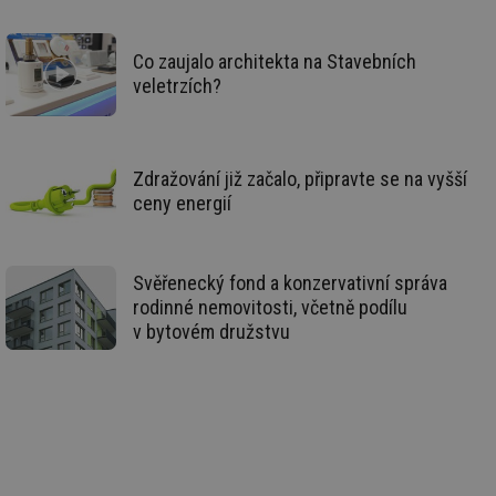
vy
se
Co zaujalo architekta na Stavebních
id
m.tzb-info.cz
10 let
Te
co
veletrzích?
po
vy
se
_hjIncludedInSessionSample
1 minuta
Te
Hotjar Ltd
59 sekund
co
www.tzb-
Zdražování již začalo, připravte se na vyšší
na
info.cz
ceny energií
ab
Ho
zd
ná
za
vz
Svěřenecký fond a konzervativní správa
de
rodinné nemovitosti, včetně podílu
de
re
v bytovém družstvu
we
id
mojefirma.tzb-
1 rok
Te
info.cz
co
po
vy
se
_hjIncludedInSessionSample
2 minuty
Te
Hotjar Ltd
co
forum.tzb-