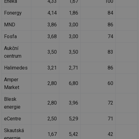
Eneka
4,33
1,67
100
we
Fonergy
4,14
1,86
84
id
voda.tzb-
10 let
Te
info.cz
co
po
MND
3,86
3,00
86
vy
se
Fosfa
3,68
3,00
74
id
kalkulator.tzb-
1 rok
Te
info.cz
co
po
Aukční
3,50
3,50
83
vy
centrum
se
id
oze.tzb-info.cz
10 let
Te
Halimedes
3,21
2,71
86
co
po
vy
Amper
se
2,80
6,80
60
Market
_hjIncludedInSessionSample
1 minuta
Te
Hotjar Ltd
59 sekund
co
oze.tzb-info.cz
Blesk
na
2,80
3,96
72
ab
energie
Ho
zd
ná
eCentre
2,50
5,29
71
za
vz
Skautská
de
1,67
5,42
42
de
energie