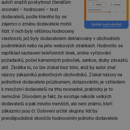
autoři snažili poskytnout čtenářům
srovnání – hodnocení – test
dodavatelů, podle kterého by se
zájemci o změnu dodavatele mohli
řídit. V nich byly většinou hodnoceny
vlastnosti, jež byly dodavatelem deklarovány v obchodních
podmínkách nebo na jeho webových stránkách. Hodnotilo se
například nastavení telefonních linek, online vyřizování
požadavků, počet kamenných poboček, sankce, druhy závazků
atd.. Zkrátka to, co lze získat bez toho, aniž by autor znal
názory zákazníků jednotlivých obchodníků. Získat názory na
jednotlivé dodavatele průzkumem, dotazováním, je vzhledem
k množství dodavatelů na trhu nesnadné, prakticky je to
nemožné. Důvodem je fakt, že existuje několik velkých
dodavatelů a pak mnoho menších, ale není známo, kteří
zákazníci jsou čí. Oslovení určité skupiny lidí by
pravděpodobně skončilo hodnocením jednoho dodavatele.