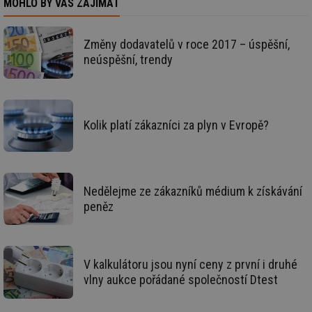
MOHLO BY VÁS ZAJÍMAT
se
_hjIncludedInSessionSample
1 minuta
Te
Hotjar Ltd
59 sekund
co
kalkulator.tzb-
na
Změny dodavatelů v roce 2017 – úspěšní,
info.cz
ab
neúspěšní, trendy
Ho
zd
ná
za
vz
de
de
Kolik platí zákazníci za plyn v Evropě?
re
we
_hjIncludedInSessionSample
1 minuta
Te
Hotjar Ltd
59 sekund
co
voda.tzb-
na
info.cz
Nedělejme ze zákazníků médium k získávání
ab
Ho
peněz
zd
ná
za
vz
de
de
V kalkulátoru jsou nyní ceny z první i druhé
re
we
vlny aukce pořádané společností Dtest
__gfp_64b
1 rok
Je
Gemius
so
.tzb-info.cz