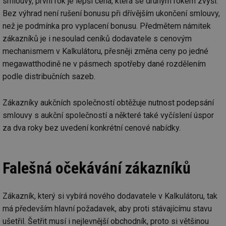
smlouvy, první rok je lepší cena, která se druhým rokem zvýší.
Bez výhrad není rušení bonusu při dřívějším ukončení smlouvy,
než je podmínka pro vyplacení bonusu. Předmětem námitek
zákazníků je i nesoulad ceníků dodavatele s cenovým
mechanismem v Kalkulátoru, přesněji změna ceny po jedné
megawatthodině ne v pásmech spotřeby dané rozdělením
podle distribučních sazeb.
Zákazníky aukčních společností obtěžuje nutnost podepsání
smlouvy s aukční společností a některé také vyčíslení úspor
za dva roky bez uvedení konkrétní cenové nabídky.
Falešná očekávání zákazníků
Zákazník, který si vybírá nového dodavatele v Kalkulátoru, tak
má především hlavní požadavek, aby proti stávajícímu stavu
ušetřil. Šetřit musí i nejlevnější obchodník, proto si většinou