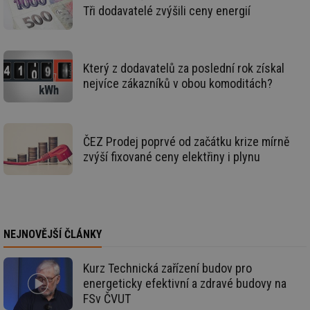
Tři dodavatelé zvýšili ceny energií
_hjIncludedInSessionSample
1 minuta
Te
Hotjar Ltd
59 sekund
co
energetika.tzb-
na
info.cz
ab
Ho
zd
Který z dodavatelů za poslední rok získal
ná
nejvíce zákazníků v obou komoditách?
za
vz
de
de
re
we
ČEZ Prodej poprvé od začátku krize mírně
_hjIncludedInSessionSample
1 minuta
Te
Hotjar Ltd
zvýší fixované ceny elektřiny i plynu
59 sekund
co
stavba.tzb-
na
info.cz
ab
Ho
zd
ná
za
vz
NEJNOVĚJŠÍ ČLÁNKY
de
de
re
Kurz Technická zařízení budov pro
we
energeticky efektivní a zdravé budovy na
id
www.tzb-
10 let
Te
FSv ČVUT
info.cz
co
po