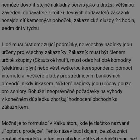
nemůže dovolit stejně nákladný servis jako ti dražší, většinou
zavedení dodavatelé. Určitě u levných dodavatelů zákazník
nenajde síť kamenných poboček, zákaznické služby 24 hodin,
sedm dní v týdnu.
Lidé musí číst omezující podmínky, ne všechny nabídky jsou
určeny pro všechny zákazníky. Zákazník musí být členem
určité skupiny (Skautské hnutí), musí odebírat obě komodity
(elektřinu i plyn) nebo vést veškerou korespondenci pomocí
internetu a veškeré platby prostřednictvím bankovních
převodů, nikdy inkasem. Některé nabídky jsou určeny pouze
pro seniory. Bohužel neoprávněné požadavky na výhody
v konečném důsledku zhoršují hodnocení obchodníka
zákazníkem.
Možná je to formulací v Kalkulátoru, kde je tlačítko nazvané
„Poptat u prodejce“. Tento název budí dojem, že zákazníci
poptají obchodníka a ten jim nabídne ještě výhodnější cenu, než