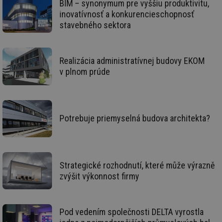
BIM – synonymum pre vyššiu produktivitu,
59 sekund
co
vetrani.tzb-
na
info.cz
inovatívnosť a konkurencieschopnosť
ab
stavebného sektora
Ho
zd
ná
za
vz
de
Realizácia administratívnej budovy EKOM
de
v plnom prúde
re
we
id
voda.tzb-
10 let
Te
info.cz
co
po
vy
Potrebuje priemyselná budova architekta?
se
id
kalkulator.tzb-
1 rok
Te
info.cz
co
po
vy
se
Strategické rozhodnutí, které může výrazně
zvýšit výkonnost firmy
id
oze.tzb-info.cz
10 let
Te
co
po
vy
se
Pod vedením společnosti DELTA vyrostla
_hjIncludedInSessionSample
1 minuta
Te
Hotjar Ltd