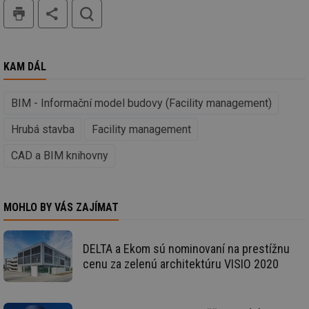
tisk
hledat
id
vytapeni.tzb-
10 let
Te
info.cz
co
po
vy
se
KAM DÁL
id
stavba.tzb-
10 let
Te
info.cz
co
po
vy
BIM - Informační model budovy (Facility management)
se
Hrubá stavba
Facility management
_hjFirstSeen
29 minut
So
Hotjar Ltd
59 sekund
na
.tzb-info.cz
ab
CAD a BIM knihovny
sl
ce
pr
poč
Ne
žá
MOHLO BY VÁS ZAJÍMAT
id
in
id
forum.tzb-
1 rok
Te
DELTA a Ekom sú nominovaní na prestížnu
info.cz
co
cenu za zelenú architektúru VISIO 2020
po
vy
se
_hjIncludedInSessionSample
1 minuta
Te
Hotjar Ltd