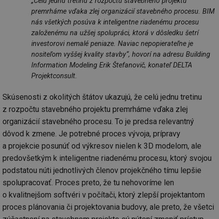
„
Celú jednu tretinu z rozpočtu stavebného projektu
premrháme vďaka zlej organizácií stavebného procesu. BIM
nás všetkých posúva k inteligentne riadenému procesu
založenému na užšej spolupráci, ktorá v dôsledku šetrí
investorovi nemalé peniaze. Naviac nepopierateľne je
nositeľom vyššej kvality stavby
“, hovorí na adresu Building
Information Modeling Erik Štefanovič, konateľ DELTA
Projektconsult.
Skúsenosti z okolitých štátov ukazujú, že celú jednu tretinu
z rozpočtu stavebného projektu premrháme vďaka zlej
organizácií stavebného procesu. To je predsa relevantný
dôvod k zmene. Je potrebné proces vývoja, prípravy
a projekcie posunúť od výkresov nielen k 3D modelom, ale
predovšetkým k inteligentne riadenému procesu, ktorý svojou
podstatou núti jednotlivých členov projekčného tímu lepšie
spolupracovať. Proces preto, že tu nehovoríme len
o kvalitnejšom softvéri v počítači, ktorý zlepší projektantom
proces plánovania či projektovania budovy, ale preto, že všetci