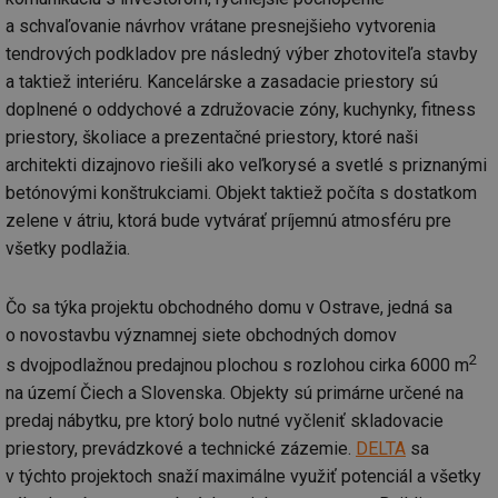
a schvaľovanie návrhov vrátane presnejšieho vytvorenia
tendrových podkladov pre následný výber zhotoviteľa stavby
a taktiež interiéru. Kancelárske a zasadacie priestory sú
doplnené o oddychové a združovacie zóny, kuchynky, fitness
priestory, školiace a prezentačné priestory, ktoré naši
architekti dizajnovo riešili ako veľkorysé a svetlé s priznanými
betónovými konštrukciami. Objekt taktiež počíta s dostatkom
zelene v átriu, ktorá bude vytvárať príjemnú atmosféru pre
všetky podlažia.
Čo sa týka projektu obchodného domu v Ostrave, jedná sa
o novostavbu významnej siete obchodných domov
2
s dvojpodlažnou predajnou plochou s rozlohou cirka 6000 m
na území Čiech a Slovenska. Objekty sú primárne určené na
predaj nábytku, pre ktorý bolo nutné vyčleniť skladovacie
priestory, prevádzkové a technické zázemie.
DELTA
sa
v týchto projektoch snaží maximálne využiť potenciál a všetky