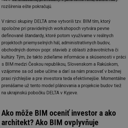
Nezbytně
Výkonové
Soubory
nutné
soubory
cílení
rozšírenia ešte pokračujú.
soubory
V rámci skupiny DELTA sme vytvorili tzv. BIM tím, ktorý
spoločne pri pravidelných workshopoch vytvára pevne
Funkční soubory
Nezařazené
definované štandardy, ktoré potom využívame v reálnych
soubory
projektoch priemyselných hál, administratívnych budov,
obchodných domov popr. stavieb z oblasti zdravotníctva či
kultúry. Tým, že takto zdieľame informácie a skúsenosti v práci
s BIM medzi Českou republikou, Slovenskom a Rakúskom,
vzájomne sa od sebe učíme a darí sa nám pracovať v bežnej
Nezbytně nutné soubory
Výkonové soubory
praxi rýchlejšie a pre investora teda efektívnejšie. Momentálne
Soubory cílení
Funkční soubory
prenášame už tento model plánovania a projekcie budov tiež
na ukrajinskú pobočku DELTA v Kyjeve.
Nezařazené soubory
Nezbytně nutné soubory cookie umožňují základní
funkce webových stránek, jako je přihlášení
Ako môže BIM oceniť investor a ako
uživatele a správa účtu. Webové stránky nelze bez
nezbytně nutných souborů cookie správně používat.
architekt? Ako BIM ovplyvňuje
Provider
/