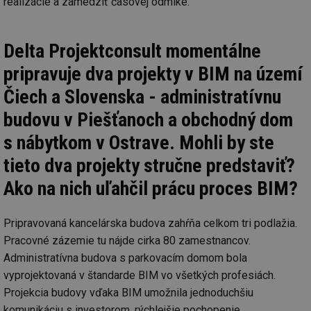
realizácie a zamedziť časovej odmlke.
Delta Projektconsult momentálne
pripravuje dva projekty v BIM na území
Čiech a Slovenska - administratívnu
budovu v Piešťanoch a obchodný dom
s nábytkom v Ostrave. Mohli by ste
tieto dva projekty stručne predstaviť?
Ako na nich uľahčil prácu proces BIM?
Pripravovaná kancelárska budova zahŕňa celkom tri podlažia.
Pracovné zázemie tu nájde cirka 80 zamestnancov.
Administratívna budova s parkovacím domom bola
vyprojektovaná v štandarde BIM vo všetkých profesiách.
Projekcia budovy vďaka BIM umožnila jednoduchšiu
komunikáciu s investorom, rýchlejšie pochopenie