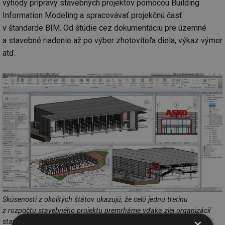
výhody prípravy stavebných projektov pomocou Building
Information Modeling a spracovávať projekčnú časť
v štandarde BIM. Od štúdie cez dokumentáciu pre územné
a stavebné riadenie až po výber zhotoviteľa diela, výkaz výmer
atď.
Skúsenosti z okolitých štátov ukazujú, že celú jednu tretinu
z rozpočtu stavebného projektu premrháme vďaka zlej organizácií
×
stavebného procesu