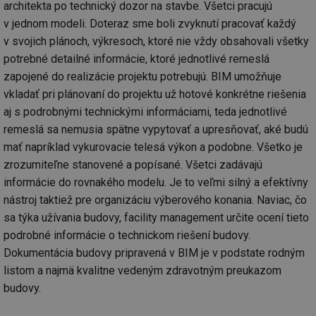
architekta po technický dozor na stavbe. Všetci pracujú
v jednom modeli. Doteraz sme boli zvyknutí pracovať každý
v svojich plánoch, výkresoch, ktoré nie vždy obsahovali všetky
potrebné detailné informácie, ktoré jednotlivé remeslá
zapojené do realizácie projektu potrebujú. BIM umožňuje
vkladať pri plánovaní do projektu už hotové konkrétne riešenia
aj s podrobnými technickými informáciami, teda jednotlivé
remeslá sa nemusia spätne vypytovať a upresňovať, aké budú
mať napríklad vykurovacie telesá výkon a podobne. Všetko je
zrozumiteľne stanovené a popísané. Všetci zadávajú
informácie do rovnakého modelu. Je to veľmi silný a efektívny
nástroj taktiež pre organizáciu výberového konania. Naviac, čo
sa týka užívania budovy, facility management určite ocení tieto
podrobné informácie o technickom riešení budovy.
Dokumentácia budovy pripravená v BIM je v podstate rodným
listom a najmä kvalitne vedeným zdravotným preukazom
budovy.