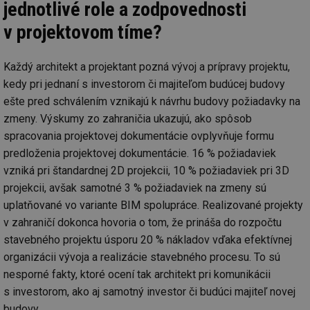
Název
Vyprší
Po
jednotlivé role a zodpovednosti
Doména
g_state
.forum.tzb-
Zavřením
Sl
v projektovom tíme?
info.cz
prohlížeče
př
po
g_csrf_token
.forum.tzb-
Zavřením
Sl
Každý architekt a projektant pozná vývoj a prípravy projektu,
info.cz
prohlížeče
př
kedy pri jednaní s investorom či majiteľom budúcej budovy
po
ešte pred schválením vznikajú k návrhu budovy požiadavky na
id
konference.tzb-
1 rok
Te
info.cz
co
zmeny. Výskumy zo zahraničia ukazujú, ako spôsob
po
vy
spracovania projektovej dokumentácie ovplyvňuje formu
se
predloženia projektovej dokumentácie. 16 % požiadaviek
_hjAbsoluteSessionInProgress
29 minut
So
Hotjar Ltd
vzniká pri štandardnej 2D projekcii, 10 % požiadaviek pri 3D
59 sekund
na
.tzb-info.cz
ab
projekcii, avšak samotné 3 % požiadaviek na zmeny sú
sl
ce
uplatňované vo variante BIM spolupráce. Realizované projekty
pr
v zahraničí dokonca hovoria o tom, že prináša do rozpočtu
poč
Ne
stavebného projektu úsporu 20 % nákladov vďaka efektívnej
žá
id
organizácii vývoja a realizácie stavebného procesu. To sú
in
nesporné fakty, ktoré ocení tak architekt pri komunikácii
id
vetrani.tzb-
10 let
Te
info.cz
co
s investorom, ako aj samotný investor či budúci majiteľ novej
po
budovy.
vy