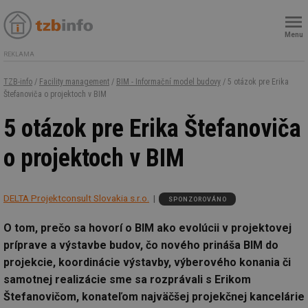
Menu
REKLAMA
TZB-info
/
Facility management
/
BIM - Informační model budovy
/ 5 otázok pre Erika
Štefanoviča o projektoch v BIM
5 otázok pre Erika Štefanoviča
o projektoch v BIM
DELTA Projektconsult Slovakia s.r.o.
SPONZOROVÁNO
O tom, prečo sa hovorí o BIM ako evolúcii v projektovej
príprave a výstavbe budov, čo nového prináša BIM do
projekcie, koordinácie výstavby, výberového konania či
samotnej realizácie sme sa rozprávali s Erikom
Štefanovičom, konateľom najväčšej projekčnej kancelárie