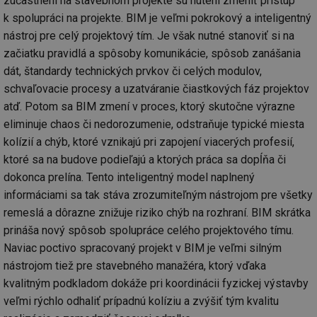
zúčastnení na stavebnom projekte sú nútení zmeniť prístup
k spolupráci na projekte. BIM je veľmi pokrokový a inteligentný
nástroj pre celý projektový tím. Je však nutné stanoviť si na
začiatku pravidlá a spôsoby komunikácie, spôsob zanášania
dát, štandardy technických prvkov či celých modulov,
schvaľovacie procesy a uzatváranie čiastkových fáz projektov
atď. Potom sa BIM zmení v proces, ktorý skutočne výrazne
eliminuje chaos či nedorozumenie, odstraňuje typické miesta
kolízií a chýb, ktoré vznikajú pri zapojení viacerých profesií,
ktoré sa na budove podieľajú a ktorých práca sa dopĺňa či
dokonca prelína. Tento inteligentný model naplnený
informáciami sa tak stáva zrozumiteľným nástrojom pre všetky
remeslá a dôrazne znižuje riziko chýb na rozhraní. BIM skrátka
prináša nový spôsob spolupráce celého projektového tímu.
Naviac poctivo spracovaný projekt v BIM je veľmi silným
nástrojom tiež pre stavebného manažéra, ktorý vďaka
kvalitným podkladom dokáže pri koordinácii fyzickej výstavby
veľmi rýchlo odhaliť prípadnú kolíziu a zvýšiť tým kvalitu