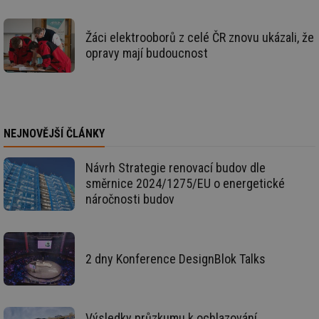
kte
id
př
Žáci elektrooborů z celé ČR znovu ukázali, že
úč
An
opravy mají budoucnost
id
energetika.tzb-
10 let
Te
info.cz
co
po
vy
se
_hjIncludedInSessionSample
1 minuta
Te
Hotjar Ltd
NEJNOVĚJŠÍ ČLÁNKY
59 sekund
co
kalkulator.tzb-
na
info.cz
ab
Návrh Strategie renovací budov dle
Ho
zd
směrnice 2024/1275/EU o energetické
ná
náročnosti budov
za
vz
de
de
re
we
2 dny Konference DesignBlok Talks
_hjIncludedInSessionSample
1 minuta
Te
Hotjar Ltd
59 sekund
co
voda.tzb-
na
info.cz
ab
Ho
Výsledky průzkumu k ochlazování