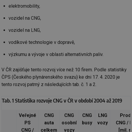
elektromobility,
vozidel na CNG,
vozidel na LNG,
vodíkové technologie v dopravě,
výzkumu a vývoje v oblasti alternativních paliv.
V ČR zajišťuje tento rozvoj více než 10 firem. Podle statistiky
ČPS (Českého plynárenského svazu) ke dni 17. 4. 2020 je
tento rozvoj patrný z následujících tab. č. 1 a 2.
Tab. 1 Statistika rozvoje CNG v ČR v období 2004 až 2019
Veřejné
CNG
CNG
CNG
LNG
Prod
PS
auta
osobní
busy
vozy
CNG / 
CNG /
celkem
vozy
[mil. 