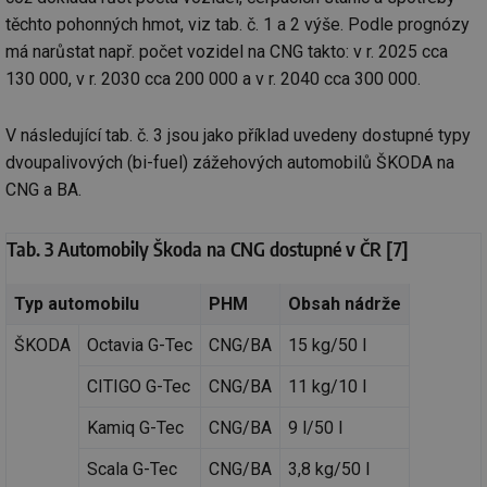
těchto pohonných hmot, viz tab. č. 1 a 2 výše. Podle prognózy
má narůstat např. počet vozidel na CNG takto: v r. 2025 cca
130 000, v r. 2030 cca 200 000 a v r. 2040 cca 300 000.
V následující tab. č. 3 jsou jako příklad uvedeny dostupné typy
dvoupalivových (bi-fuel) zážehových automobilů ŠKODA na
CNG a BA.
Tab. 3 Automobily Škoda na CNG dostupné v ČR [7]
Typ automobilu
PHM
Obsah nádrže
ŠKODA
Octavia G-Tec
CNG/BA
15 kg/50 l
CITIGO G-Tec
CNG/BA
11 kg/10 l
Kamiq G-Tec
CNG/BA
9 l/50 l
Scala G-Tec
CNG/BA
3,8 kg/50 l