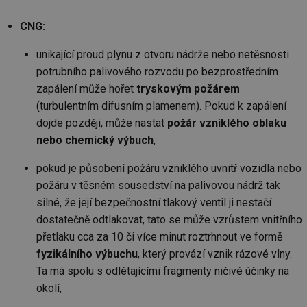
mv
2 měsíce 4
Te
Airtable
CNG:
týdny
co
.tzb-info.cz
po
sl
unikající proud plynu z otvoru nádrže nebo netěsnosti
už
int
potrubního palivového rozvodu po bezprostředním
vý
vl
zapálení může hořet
tryskovým požárem
po
Air
(turbulentním difusním plamenem). Pokud k zapálení
us
dojde později, může nastat
požár vzniklého oblaku
už
pr
nebo chemický výbuch
,
int
tě
pokud je působení požáru vzniklého uvnitř vozidla nebo
id
vytapeni.tzb-
10 let
Te
info.cz
co
požáru v těsném sousedství na palivovou nádrž tak
po
vy
silné, že její bezpečnostní tlakový ventil ji nestačí
se
dostatečně odtlakovat, tato se může vzrůstem vnitřního
id
stavba.tzb-
10 let
Te
přetlaku cca za 10 či více minut roztrhnout ve formě
info.cz
co
po
fyzikálního výbuchu
, který provází vznik rázové vlny.
vy
se
Ta má spolu s odlétajícími fragmenty ničivé účinky na
okolí,
_hjFirstSeen
29 minut
So
Hotjar Ltd
59 sekund
na
.tzb-info.cz