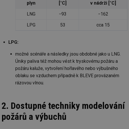
plyn
[°C]
v nádrži [°C]
př
w
po
LNG
−93
−162
Sp
Go
da
LPG
53
cca 15
kó
Po
lz
za
LPG:
nu
be
sk
možné scénáře a následky jsou obdobné jako u LNG.
fu
sp
Úniky paliva též mohou vést k tryskovému požáru a
ná
je
požáru kaluže, vytvoření hořlavého nebo výbušného
kte
oblaku se vzduchem případně k BLEVE provázaném
id
př
rázovou vlnou.
úč
An
id
energetika.tzb-
10 let
Te
info.cz
co
2. Dostupné techniky modelování
po
vy
se
požárů a výbuchů
_hjIncludedInSessionSample
1 minuta
Te
Hotjar Ltd
59 sekund
co
kalkulator.tzb-
na
info.cz