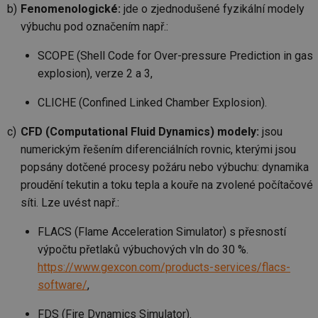
Fenomenologické:
jde o zjednodušené fyzikální modely
we
výbuchu pod označením např.:
__cf_bm
29 minut
Te
Cloudflare Inc.
59 sekund
co
.vimeo.com
po
SCOPE (Shell Code for Over-pressure Prediction in gas
ro
li
explosion), verze 2 a 3,
To
př
by
CLICHE (Confined Linked Chamber Explosion).
po
zp
po
CFD (Computational Fluid Dynamics) modely:
jsou
we
numerickým řešením diferenciálních rovnic, kterými jsou
st
popsány dotčené procesy požáru nebo výbuchu: dynamika
sid
forum.tzb-
1 rok
To
info.cz
bě
proudění tekutin a toku tepla a kouře na zvolené počítačové
so
al
síti. Lze uvést např.:
na
so
re
FLACS (Flame Acceleration Simulator) s přesností
pr
výpočtu přetlaků výbuchových vln do 30 %.
po
sp
https://www.gexcon.com/products-services/flacs-
rel
software/
,
_hjIncludedInSessionSample
1 minuta
Te
Hotjar Ltd
59 sekund
co
energetika.tzb-
na
info.cz
FDS (Fire Dynamics Simulator).