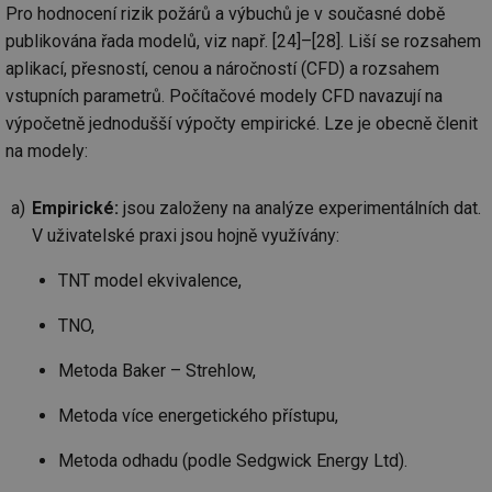
Pro hodnocení rizik požárů a výbuchů je v současné době
ab
Ho
publikována řada modelů, viz např. [24]–[28]. Liší se rozsahem
zd
ná
aplikací, přesností, cenou a náročností (CFD) a rozsahem
za
vz
vstupních parametrů. Počítačové modely CFD navazují na
de
de
výpočetně jednodušší výpočty empirické. Lze je obecně členit
re
na modely:
we
_hjIncludedInSessionSample
1 minuta
Te
Hotjar Ltd
59 sekund
co
voda.tzb-
Empirické:
jsou založeny na analýze experimentálních dat.
na
info.cz
ab
V uživatelské praxi jsou hojně využívány:
Ho
zd
ná
TNT model ekvivalence,
za
vz
de
TNO,
de
re
we
Metoda Baker – Strehlow,
__gfp_64b
1 rok
Je
Gemius
so
Metoda více energetického přístupu,
.tzb-info.cz
kt
spr
Metoda odhadu (podle Sedgwick Energy Ltd).
da
co
ná