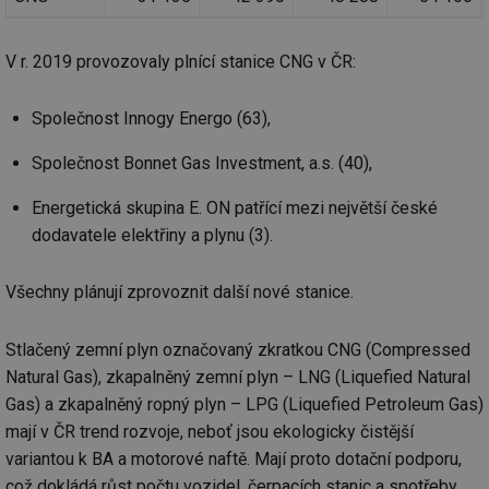
V r. 2019 provozovaly plnící stanice CNG v ČR:
Společnost Innogy Energo (63),
Společnost Bonnet Gas Investment, a.s. (40),
Energetická skupina E. ON patřící mezi největší české
dodavatele elektřiny a plynu (3).
Všechny plánují zprovoznit další nové stanice.
Stlačený zemní plyn označovaný zkratkou CNG (Compressed
Natural Gas), zkapalněný zemní plyn – LNG (Liquefied Natural
Gas) a zkapalněný ropný plyn – LPG (Liquefied Petroleum Gas)
mají v ČR trend rozvoje, neboť jsou ekologicky čistější
variantou k BA a motorové naftě. Mají proto dotační podporu,
což dokládá růst počtu vozidel, čerpacích stanic a spotřeby