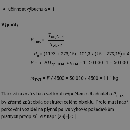
za
vz
α
účinnost výbuchu
= 1.
de
de
re
we
Výpočty:
_hjIncludedInSessionSample
1 minuta
Te
Hotjar Ltd
T
59 sekund
co
vytapeni.tzb-
ad,CH4
na
P
info.cz
=
max
ab
T
okolí
Ho
zd
P
.
= (1173 + 273,15) . 101,3 / (25 + 273,15) = 
ná
a
za
E
α
H
m
=
. Δ
.
= 1 . 50 030 . 1 = 50 030
vz
sp,CH4
CH4
de
de
re
m
E
=
/ 4500 = 50 030 / 4500 = 11,1 kg
we
TNT
CookieScriptConsent
1 rok
Te
CookieScript
co
.tzb-info.cz
P
Tlaková rázová vlna o velikosti výpočtem odhadnutého
max
sl
Sc
by zřejmě způsobila destrukci celého objektu. Proto musí např.
za
př
parkování vozidel na plynná paliva vyhovět požadavkům
so
platných předpisů, viz např. [29]–[35].
so
ná
nu
ba