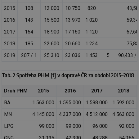
2015
108
12 000
10 750
820
43,58
2016
143
15 500
13 970
1 020
59,34
2017
164
18 900
17 160
1 120
67,60
2018
185
22 600
20 660
1 234
75,83
2019
207 / 1
25 310
23 036
1 453
5
90,433 / 
Tab. 2 Spotřeba PHM [t] v dopravě ČR za období 2015–2018
Druh PHM
2015
2016
2017
2018
BA
1 563 000
1 595 000
1 588 000
1 592 000
MN
4 145 000
4 337 000
4 512 000
4 563 000
LPG
99 000
99 000
96 000
92 000
CNG
31 135
42 390
48 288
54 166