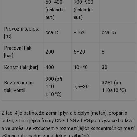
50–400
700–900
(nákladní
(nákladní
aut.)
aut.)
Nezbytně nutné soubory
Výkonové soubory
Soubory cílení
Funkční soubory
Provozní teplota
cca 15
−162
cca 15
Nezařazené soubory
[°C]
Nezbytně nutné soubory cookie umožňují základní
Pracovní tlak
funkce webových stránek, jako je přihlášení
200
5–20
8
[bar]
uživatele a správa účtu. Webové stránky nelze bez
nezbytně nutných souborů cookie správně používat.
Konstr. tlak [bar]
400
10–40
30
Provider
/
Název
Vyprší
Po
Doména
300 (při
Bezpečnostní
32±1 (při
g_state
.forum.tzb-
Zavřením
Sl
110
7,5–30
info.cz
prohlížeče
př
tlak. ventil
110±10 °C)
po
±10 °C)
g_csrf_token
.forum.tzb-
Zavřením
Sl
info.cz
prohlížeče
př
po
Z tab. 4 je patrno, že zemní plyn a bioplyn (metan), propan a
id
konference.tzb-
1 rok
Te
butan, a tím i jejich formy CNG, LNG a LPG jsou vysoce hořlavé
info.cz
co
po
a ve směsi se vzduchem v rozmezí jejich koncentračních mezí
vy
výbušnosti snadno zapalitelné a výbušné.
se