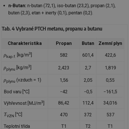
n-Butan:
n-butan (72,1), iso-butan (23,2), propan (2,1),
buten (2,3), etan + inerty (0,1), pentan (0,2).
Tab. 4 Vybrané PTCH metanu, propanu a butanu
Charakteristika
Propan
Butan
Zemní plyn
3
ρ
[kg/m
]
582
601,4
422,6
kap.f.
3
ρ
[kg/m
]
2,423
2,7
1,819
plynu
ρ
(vzduch = 1)
1,56
2,05
0,55
plynu
Bod varu [°C]
−42
−0,5
−161,5
3
86,42
112,4
34,016
Výhřevnost [MJ/m
]
T
[°C]
470
372
537
VZN
Teplotní třída
T1
T2
T1