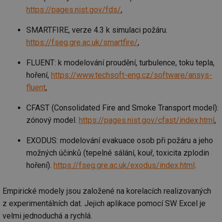
ab
Ho
https://pages.nist.gov/fds/
,
zd
ná
za
SMARTFIRE, verze 4.3 k simulaci požáru.
vz
https://fseg.gre.ac.uk/smartfire/
,
de
de
re
FLUENT: k modelování proudění, turbulence, toku tepla,
we
hoření,
https://www.techsoft-eng.cz/software/ansys-
_hjIncludedInSessionSample
1 minuta
Te
Hotjar Ltd
59 sekund
co
stavba.tzb-
fluent
,
na
info.cz
ab
Ho
CFAST (Consolidated Fire and Smoke Transport model):
zd
ná
zónový model.
https://pages.nist.gov/cfast/index.html
,
za
vz
EXODUS: modelování evakuace osob při požáru a jeho
de
de
možných účinků (tepelné sálání, kouř, toxicita zplodin
re
we
hoření).
https://fseg.gre.ac.uk/exodus/index.html
.
id
www.tzb-
10 let
Te
info.cz
co
po
Empirické modely jsou založené na korelacích realizovaných
vy
z experimentálních dat. Jejich aplikace pomocí SW Excel je
se
velmi jednoduchá a rychlá.
id
m.tzb-info.cz
10 let
Te