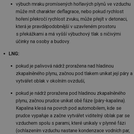
ab
výbuch mraku promísených hořlavých plynů ve vzduchu
sl
ce
může mít charakter deflagrace, nebo pokud rychlost
pr
poč
hoření překročí rychlost zvuku, může přejít v detonaci,
Ne
žá
která je pravděpodobnější v uzavřeném prostoru
id
s překážkami a má vyšší výbuchový tlak s ničivými
in
účinky na osoby a budovy.
id
forum.tzb-
1 rok
Te
info.cz
co
po
LNG:
vy
se
pokud je palivová nádrž proražena nad hladinou
_hjIncludedInSessionSample
1 minuta
Te
Hotjar Ltd
59 sekund
co
vetrani.tzb-
zkapalněného plynu, začnou pod tlakem unikat její páry a
na
info.cz
vytvářet oblak v okolním ovzduší,
ab
Ho
zd
pokud je nádrž proražena pod hladinou zkapalněného
ná
za
plynu, začnou prudce unikat obě fáze (páry-kapalina).
vz
de
Kapalina klesá na povrch pod automobilem, kde se
de
re
prudce vypařuje a začne vytvářet viditelný oblak par se
we
vzduchem spolu s parami, které unikaly v plynné fázi
id
voda.tzb-
10 let
Te
(ochlazením vzduchu nastane kondenzace vodních par,
info.cz
co