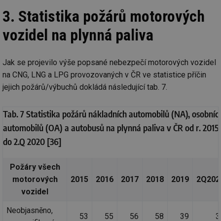
Co
3. Statistika požárů motorových
Sc
fu
sp
vozidel na plynná paliva
id
elektro.tzb-
10 let
Te
info.cz
co
po
vy
Jak se projevilo výše popsané nebezpečí motorových vozidel
se
na CNG, LNG a LPG provozovaných v ČR ve statistice příčin
sid
kalkulator.tzb-
Zavřením
To
jejich požárů/výbuchů dokládá následující tab. 7.
info.cz
prohlížeče
bě
so
al
na
Tab. 7 Statistika požárů nákladních automobilů (NA), osobníc
so
re
automobilů (OA) a autobusů na plynná paliva v ČR od r. 2015
pr
po
do 2.Q 2020 [36]
sp
rel
Požáry všech
motorových
2015
2016
2017
2018
2019
2Q202
vozidel
Název
Provider
Provider
/
Doména
Vyprší
P
Název
/
Vyprší
Popis
Neobjasněno,
c
.creative-serving.com
1 rok
T
Doména
Provider
53
55
56
58
39
3
co
Název
/
Vyprší
Popis