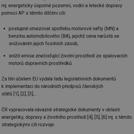
mj. energeticky úsporné pozemní, vodní a letecké dopravy
pomocí AP s těmito dílčími cíli:
postupně omezovat spotřebu motorové nafty (MN) a
benzínu automobilového (BA), jejichž cena narůstá se
snižováním jejich fosilních zásob,
snížit emise znečisťující životní prostředí ze spalovacích
motorů dopravních prostředků.
Za tím účelem EU vydala řadu legislativních dokumentů
k implementaci do národních předpisů členských
států [1], [2], [3],…
ČR vypracovala návazně strategické dokumenty v oblasti
energetiky, dopravy a životního prostředí [4], [5], [6] mj. s těmito
strategickými cíli rozvoje: