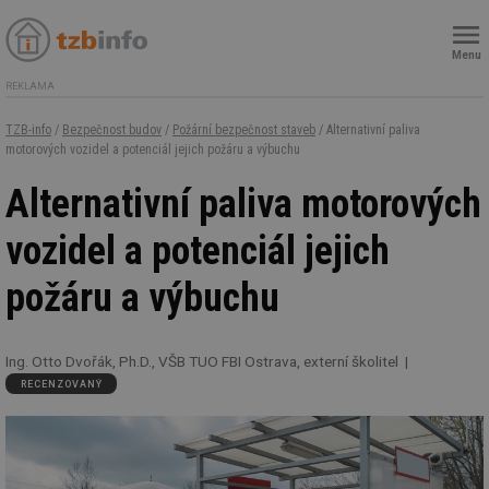
Menu
REKLAMA
TZB-info
/
Bezpečnost budov
/
Požární bezpečnost staveb
/ Alternativní paliva
motorových vozidel a potenciál jejich požáru a výbuchu
Alternativní paliva motorových
vozidel a potenciál jejich
požáru a výbuchu
Ing. Otto Dvořák, Ph.D., VŠB TUO FBI Ostrava, externí školitel
RECENZOVANÝ