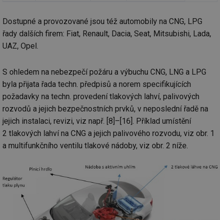
Dostupné a provozované jsou též automobily na CNG, LPG
řady dalších firem: Fiat, Renault, Dacia, Seat, Mitsubishi, Lada,
UAZ, Opel.
S ohledem na nebezpečí požáru a výbuchu CNG, LNG a LPG
byla přijata řada techn. předpisů a norem specifikujících
požadavky na techn. provedení tlakových lahví, palivových
rozvodů a jejich bezpečnostních prvků, v neposlední řadě na
jejich instalaci, revizi, viz např. [8]–[16]. Příklad umístění
2 tlakových lahví na CNG a jejich palivového rozvodu, viz obr. 1
a multifunkčního ventilu tlakové nádoby, viz obr. 2 níže.