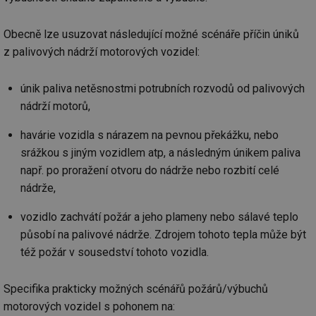
_hjAbsoluteSessionInProgress
29 minut
So
Hotjar Ltd
59 sekund
na
.tzb-info.cz
Obecně lze usuzovat následující možné scénáře příčin úniků
ab
sl
z palivových nádrží motorových vozidel:
ce
pr
poč
Ne
únik paliva netěsnostmi potrubních rozvodů od palivových
žá
nádrží motorů,
id
in
havárie vozidla s nárazem na pevnou překážku, nebo
id
vetrani.tzb-
10 let
Te
info.cz
co
srážkou s jiným vozidlem atp, a následným únikem paliva
po
vy
např. po proražení otvoru do nádrže nebo rozbití celé
se
nádrže,
_hjIncludedInSessionSample
1 minuta
Te
Hotjar Ltd
59 sekund
co
elektro.tzb-
na
vozidlo zachvátí požár a jeho plameny nebo sálavé teplo
info.cz
ab
působí na palivové nádrže. Zdrojem tohoto tepla může být
Ho
zd
též požár v sousedství tohoto vozidla.
ná
za
vz
de
Specifika prakticky možných scénářů požárů/výbuchů
de
re
motorových vozidel s pohonem na:
we