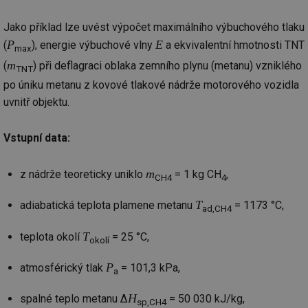
co
po
vy
Jako příklad lze uvést výpočet maximálního výbuchového tlaku
se
P
E
(
), energie výbuchové vlny
a ekvivalentní hmotnosti TNT
max
_hjIncludedInSessionSample
1 minuta
Te
Hotjar Ltd
59 sekund
co
www.tzb-
m
(
) při deflagraci oblaka zemního plynu (metanu) vzniklého
TNT
na
info.cz
ab
po úniku metanu z kovové tlakové nádrže motorového vozidla
Ho
zd
uvnitř objektu.
ná
za
vz
Vstupní data:
de
de
re
we
m
z nádrže teoreticky uniklo
= 1 kg CH
,
CH4
4
id
mojefirma.tzb-
1 rok
Te
info.cz
co
T
adiabatická teplota plamene metanu
= 1173 °C,
po
ad,CH4
vy
se
T
teplota okolí
= 25 °C,
okolí
_hjIncludedInSessionSample
2 minuty
Te
Hotjar Ltd
co
forum.tzb-
na
P
info.cz
atmosférický tlak
= 101,3 kPa,
a
ab
Ho
zd
H
spalné teplo metanu Δ
= 50 030 kJ/kg,
sp,CH4
ná