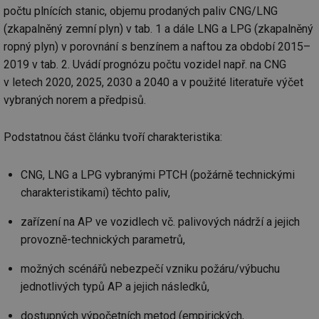
počtu plnících stanic, objemu prodaných paliv CNG/LNG
(zkapalněný zemní plyn) v tab. 1 a dále LNG a LPG (zkapalněný
ropný plyn) v porovnání s benzínem a naftou za období 2015–
2019 v tab. 2. Uvádí prognózu počtu vozidel např. na CNG
v letech 2020, 2025, 2030 a 2040 a v použité literatuře výčet
vybraných norem a předpisů.
Podstatnou část článku tvoří charakteristika:
CNG, LNG a LPG vybranými PTCH (požárně technickými
charakteristikami) těchto paliv,
zařízení na AP ve vozidlech vč. palivových nádrží a jejich
provozně-technických parametrů,
možných scénářů nebezpečí vzniku požáru/výbuchu
jednotlivých typů AP a jejich následků,
dostupných výpočetních metod (empirických,