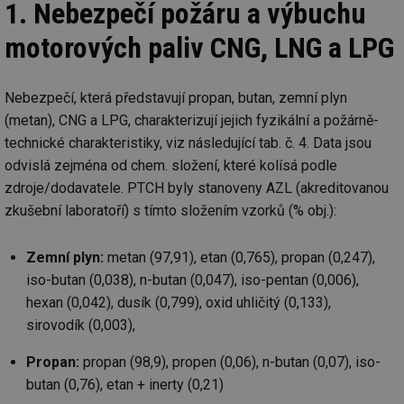
1. Nebezpečí požáru a výbuchu
motorových paliv CNG, LNG a LPG
Nebezpečí, která představují propan, butan, zemní plyn
(metan), CNG a LPG, charakterizují jejich fyzikální a požárně-
technické charakteristiky, viz následující tab. č. 4. Data jsou
odvislá zejména od chem. složení, které kolísá podle
zdroje/dodavatele. PTCH byly stanoveny AZL (akreditovanou
zkušební laboratoří) s tímto složením vzorků (% obj.):
Zemní plyn:
metan (97,91), etan (0,765), propan (0,247),
iso-butan (0,038), n-butan (0,047), iso-pentan (0,006),
hexan (0,042), dusík (0,799), oxid uhličitý (0,133),
sirovodík (0,003),
Propan:
propan (98,9), propen (0,06), n-butan (0,07), iso-
butan (0,76), etan + inerty (0,21)