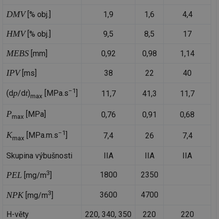
DMV
[% obj.]
1,9
1,6
4,4
HMV
[% obj.]
9,5
8,5
17
MEBS
[mm]
0,92
0,98
1,14
IPV
[ms]
38
22
40
−1
p
t
(d
/d
)
[MPa.s
]
11,7
41,3
11,7
max
P
[MPa]
0,76
0,91
0,68
max
−1
K
[MPa.m.s
]
7,4
26
7,4
max
Skupina výbušnosti
IIA
IIA
IIA
3
1800
2350
PEL
[mg/m
]
3
3600
4700
NPK
[mg/m
]
H-věty
220, 340, 350
220
220