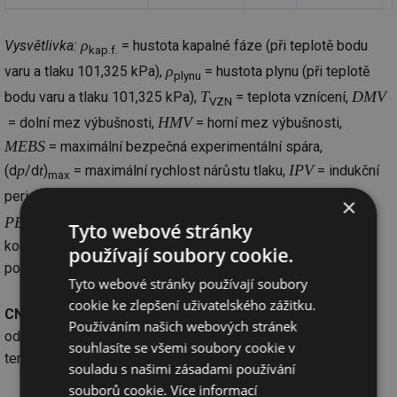
ρ
Vysvětlivka:
= hustota kapalné fáze (při teplotě bodu
kap.f.
ρ
varu a tlaku 101,325 kPa),
= hustota plynu (při teplotě
plynu
T
DMV
bodu varu a tlaku 101,325 kPa),
= teplota vznícení,
VZN
HMV
= dolní mez výbušnosti,
= horní mez výbušnosti,
MEBS
= maximální bezpečná experimentální spára,
p
t
IPV
(d
/d
)
= maximální rychlost nárůstu tlaku,
= indukční
max
P
perioda výbuchu,
= maximální výbuchový tlak,
×
max
PEL
NPK
= přípustný expoziční limit,
= nejvyšší přípustná
Tyto webové stránky
koncentrace. Všechny tyto charakteristiky jsou stanovovány
používají soubory cookie.
podle platných zkušebních norem, viz např. [20]–[23].
Tyto webové stránky používají soubory
cookie ke zlepšení uživatelského zážitku.
CNG
je plněn do tlakových lahví pod tlakem do 200 bar. Je
Používáním našich webových stránek
odorizován obvykle tetrahydrothio-fenem (0,0003 %) nebo
souhlasíte se všemi soubory cookie v
terc.-butylmerkaptanem (0,0003 %).
souladu s našimi zásadami používání
souborů cookie.
Více informací