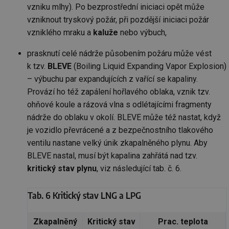
po
vzniku mlhy). Po bezprostřední iniciaci opět může
vy
se
vzniknout tryskový požár, při pozdější iniciaci požár
id
kalkulator.tzb-
1 rok
Te
vzniklého mraku a
kaluže
nebo výbuch,
info.cz
co
po
prasknutí celé nádrže působením požáru může vést
vy
se
k tzv.
BLEVE
(Boiling Liquid Expanding Vapor Explosion)
id
oze.tzb-info.cz
10 let
Te
– výbuchu par expandujících z vařící se kapaliny.
co
po
Provází ho též zapálení hořlavého oblaka, vznik tzv.
vy
se
ohňové koule a rázová vlna s odlétajícími fragmenty
nádrže do oblaku v okolí. BLEVE může též nastat, když
_hjIncludedInSessionSample
1 minuta
Te
Hotjar Ltd
59 sekund
co
oze.tzb-info.cz
je vozidlo převrácené a z bezpečnostního tlakového
na
ab
ventilu nastane velký únik zkapalněného plynu. Aby
Ho
zd
BLEVE nastal, musí být kapalina zahřátá nad tzv.
ná
kritický stav plynu
, viz následující tab. č. 6.
za
vz
de
de
Tab. 6 Kritický stav LNG a LPG
re
we
_dc_gtm_UA-5901706-1
.tzb-info.cz
58 sekund
Te
Zkapalněný
Kritický stav
Prac. teplota
co