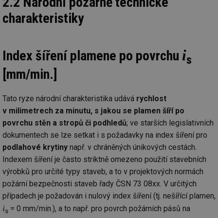
2.2 Národní požárně technické
charakteristiky
i
Index šíření plamene po povrchu
s
[mm/min.]
Tato ryze národní charakteristika udává
rychlost
v milimetrech za minutu, s jakou se plamen šíří po
povrchu stěn a stropů či podhledů
; ve starších legislativních
dokumentech se lze setkat i s požadavky na index šíření pro
podlahové krytiny
např. v chráněných únikových cestách.
Indexem šíření je často striktně omezeno použití stavebních
výrobků pro určité typy staveb, a to v projektových normách
požární bezpečnosti staveb řady ČSN 73 08xx. V určitých
případech je požadován i nulový index šíření (tj. nešířící plamen,
i
= 0 mm/min.), a to např. pro povrch požárních pásů na
s