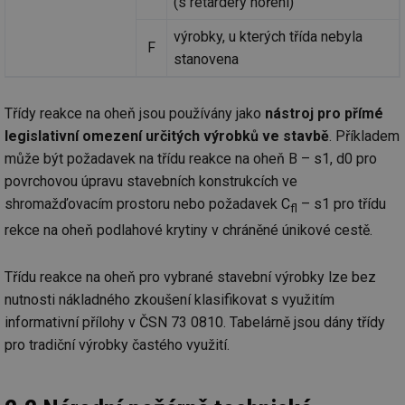
(s retardéry hoření)
výrobky, u kterých třída nebyla
F
stanovena
Třídy reakce na oheň jsou používány jako
nástroj pro přímé
legislativní omezení určitých výrobků ve stavbě
. Příkladem
může být požadavek na třídu reakce na oheň B – s1, d0 pro
povrchovou úpravu stavebních konstrukcích ve
shromažďovacím prostoru nebo požadavek C
– s1 pro třídu
fl
rekce na oheň podlahové krytiny v chráněné únikové cestě.
Třídu reakce na oheň pro vybrané stavební výrobky lze bez
nutnosti nákladného zkoušení klasifikovat s využitím
informativní přílohy v ČSN 73 0810. Tabelárně jsou dány třídy
pro tradiční výrobky častého využití.