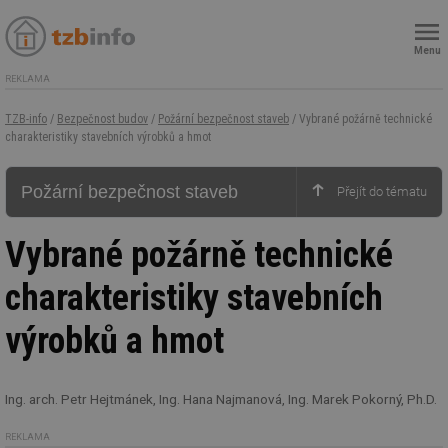
Menu
REKLAMA
TZB-info
/
Bezpečnost budov
/
Požární bezpečnost staveb
/ Vybrané požárně technické
charakteristiky stavebních výrobků a hmot
Požární bezpečnost staveb
Vybrané požárně technické
charakteristiky stavebních
výrobků a hmot
Ing. arch. Petr Hejtmánek, Ing. Hana Najmanová, Ing. Marek Pokorný, Ph.D.
REKLAMA