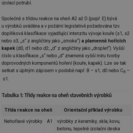
izolací potrubí.
Společně s třídou reakce na oheň A2 až D (popř. E) bývá
u výrobků uváděna a v požární legislativě požadována tzv.
doplňková klasifikace vyjadřující intenzitu vývoje kouře (s1, s2
nebo s3; „s“ z angličtiny jako „smoke“)
a plamenně hořících
kapek
(d0, d1 nebo d2; „d“ z angličtiny jako „droplet“). Vyšší
číslo u klasifikace „s“ nebo „d“ znamená vyšší míru tvorby
doprovodných komponentů hoření (kouře, kapek). Lze se tak
setkat s úplným zápisem v podobě např. B – s1, d0 nebo C
–
fl
s1.
Tabulka 1: Třídy reakce na oheň stavebních výrobků
Třída reakce na oheň
Orientační příklad výrobku
Nehořlavé výrobky
A1
výrobky z keramiky, skla, kovu,
betonu, tepelně izolační deska