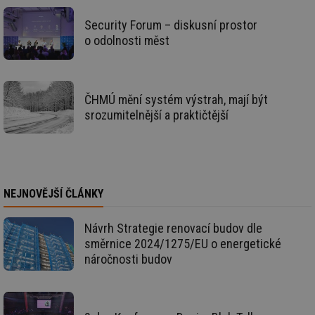
se
Security Forum – diskusní prostor
_hjIncludedInSessionSample
1 minuta
Te
Hotjar Ltd
59 sekund
co
o odolnosti měst
oze.tzb-info.cz
na
ab
Ho
zd
ná
za
ČHMÚ mění systém výstrah, mají být
vz
srozumitelnější a praktičtější
de
de
re
we
_dc_gtm_UA-5901706-1
.tzb-info.cz
58 sekund
Te
co
př
NEJNOVĚJŠÍ ČLÁNKY
w
po
Sp
Go
Návrh Strategie renovací budov dle
da
směrnice 2024/1275/EU o energetické
kó
Po
náročnosti budov
lz
za
nu
be
sk
fu