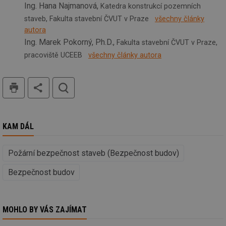
nezbytně nutných souborů cookie správně používat.
Ing. Hana Najmanová,
Katedra konstrukcí pozemních
Provider
/
staveb, Fakulta stavební ČVUT v Praze
všechny články
Název
Vyprší
Po
Doména
autora
g_state
.forum.tzb-
Zavřením
Sl
Ing. Marek Pokorný, Ph.D.,
Fakulta stavební ČVUT v Praze,
info.cz
prohlížeče
př
pracoviště UCEEB
všechny články autora
po
g_csrf_token
.forum.tzb-
Zavřením
Sl
info.cz
prohlížeče
př
tisk
hledat
po
id
konference.tzb-
1 rok
Te
info.cz
co
po
vy
KAM DÁL
se
_hjAbsoluteSessionInProgress
29 minut
So
Hotjar Ltd
59 sekund
na
.tzb-info.cz
Požární bezpečnost staveb (Bezpečnost budov)
ab
sl
ce
Bezpečnost budov
pr
poč
Ne
žá
id
MOHLO BY VÁS ZAJÍMAT
in