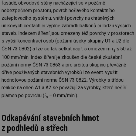
fasádě, obvodové stěny nacházející se v požárně
nebezpečném prostoru, povrch hořlavého kontaktního
zateplovacího systému, vnitřní povrchy na chráněných
únikových cestách či výplně zábradlí balkonů či lodžií vyšších
staveb. Indexem šíření jsou omezeny též povrchy v prostorech
s vyšší koncentrací osob (požární úseky skupiny U1 a U2 dle
i
ČSN 73 0802) a lze se tak setkat např. s omezením
≤ 50 až
s
100 mm/min. Index šíření je zkoušen dle české zkušební
požární normy ČSN 73 0863 a pro určitou skupinu převážně
dříve používaných stavebních výrobků lze event. využít
hodnotovou požární normu ČSN 73 0822. Výrobky s třídou
reakce na oheň A1 a A2 se považují za výrobky, které nešíří
i
plamen po povrchu (
= 0 mm/min.).
s
Odkapávání stavebních hmot
z podhledů a střech