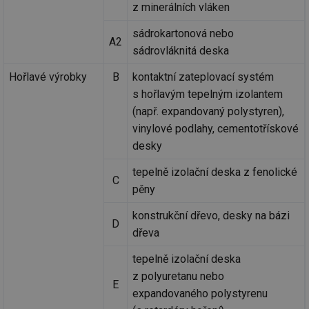
z minerálních vláken
sádrokartonová nebo
A2
sádrovláknitá deska
Hořlavé výrobky
B
kontaktní zateplovací systém
s hořlavým tepelným izolantem
(např. expandovaný polystyren),
vinylové podlahy, cementotřískové
desky
tepelně izolační deska z fenolické
C
pěny
konstrukční dřevo, desky na bázi
D
dřeva
tepelně izolační deska
z polyuretanu nebo
E
expandovaného polystyrenu