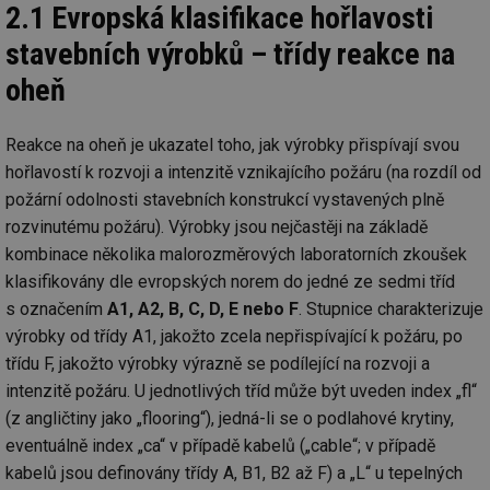
2.1 Evropská klasifikace hořlavosti
stavebních výrobků – třídy reakce na
oheň
Reakce na oheň je ukazatel toho, jak výrobky přispívají svou
hořlavostí k rozvoji a intenzitě vznikajícího požáru (na rozdíl od
požární odolnosti stavebních konstrukcí vystavených plně
rozvinutému požáru). Výrobky jsou nejčastěji na základě
kombinace několika malorozměrových laboratorních zkoušek
klasifikovány dle evropských norem do jedné ze sedmi tříd
s označením
A1, A2, B, C, D, E nebo F
. Stupnice charakterizuje
výrobky od třídy A1, jakožto zcela nepřispívající k požáru, po
třídu F, jakožto výrobky výrazně se podílející na rozvoji a
intenzitě požáru. U jednotlivých tříd může být uveden index „fl“
(z angličtiny jako „flooring“), jedná-li se o podlahové krytiny,
eventuálně index „ca“ v případě kabelů („cable“; v případě
kabelů jsou definovány třídy A, B1, B2 až F) a „L“ u tepelných