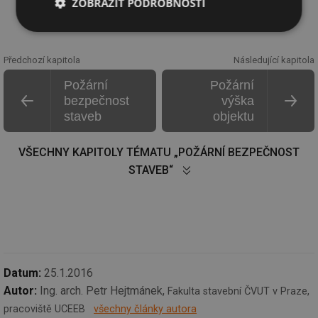
ZOBRAZIT PODROBNOSTI
Nezbytně
Výkonové
Soubory
nutné
soubory
cílení
soubory
Předchozí kapitola
Následující kapitola
Požární
Požární
bezpečnost
výška
Funkční soubory
Nezařazené
staveb
objektu
soubory
VŠECHNY KAPITOLY TÉMATU „POŽÁRNÍ BEZPEČNOST
STAVEB“
Nezbytně nutné soubory
Výkonové soubory
Soubory cílení
Funkční soubory
Nezařazené soubory
Datum:
25.1.2016
Nezbytně nutné soubory cookie umožňují základní
Autor:
Ing. arch. Petr Hejtmánek,
Fakulta stavební ČVUT v Praze,
funkce webových stránek, jako je přihlášení
pracoviště UCEEB
všechny články autora
uživatele a správa účtu. Webové stránky nelze bez