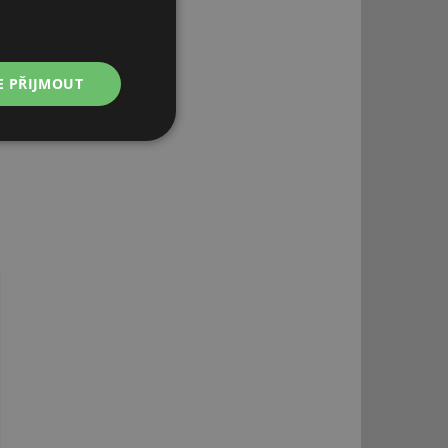
E PŘIJMOUT
Nezařazené
soubory
řazené soubory
 správa účtu. Webové