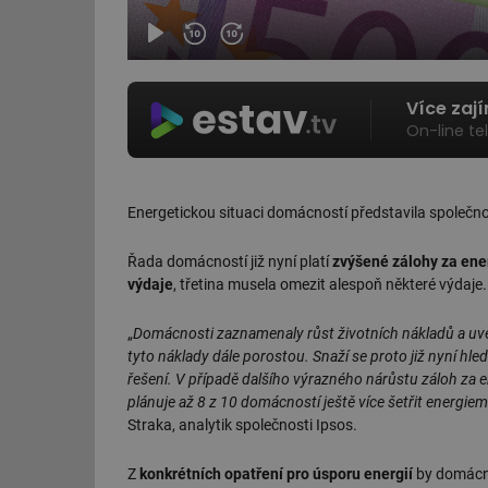
Více zaj
On-line te
Energetickou situaci domácností představila společnos
Řada domácností již nyní platí
zvýšené zálohy za ene
výdaje
, třetina musela omezit alespoň některé výdaj
„
Domácnosti zaznamenaly růst životních nákladů a uvě
tyto náklady dále porostou. Snaží se proto již nyní hle
řešení. V případě dalšího výrazného nárůstu záloh za 
plánuje až 8 z 10 domácností ještě více šetřit energiem
Straka, analytik společnosti Ipsos.
Z
konkrétních opatření pro úsporu energií
by domácn