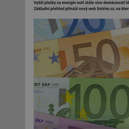
Vyšší platby za energie nutí stále více domácností hl
Základní přehled přináší nový web Setrim.cz, na kte