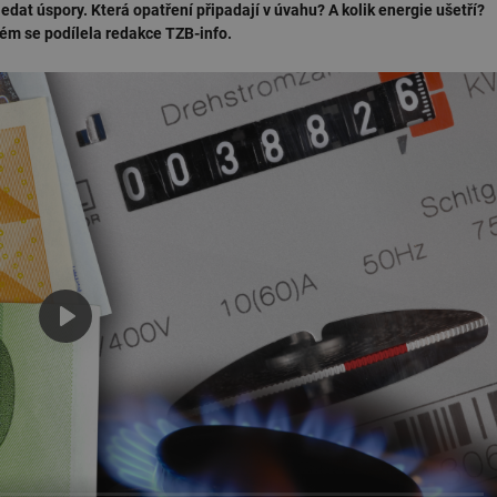
edat úspory. Která opatření připadají v úvahu? A kolik energie ušetří?
rém se podílela redakce TZB-info.