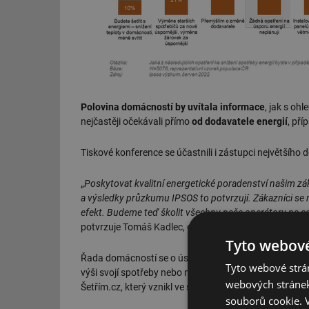
Polovina domácností by uvítala informace
, jak s oh
nejčastěji očekávali přímo
od dodavatele energií
, pří
Tiskové konference se účastnili i zástupci největšího 
„
Poskytovat kvalitní energetické poradenství našim zá
a výsledky průzkumu IPSOS to potvrzují. Zákazníci se na 
efekt. Budeme teď školit všechny naše operátory na c
potvrzuje Tomáš Kadlec, generální ředitel dodavatele 
Tyto webové
Řada domácností se o úspory energie dosud blíže nezaj
Tyto webové strán
výši svojí spotřeby nebo nevědí, jaká spotřeba je vzhle
webových stránek
Šetřím.cz, který vznikl ve spolupráci ČEZ a. s. a portál
souborů cookie.