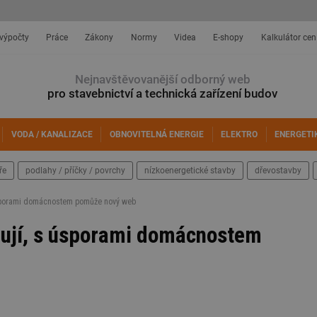
 výpočty
Práce
Zákony
Normy
Videa
E-shopy
Kalkulátor cen
Nejnavštěvovanější odborný web
pro stavebnictví a technická zařízení budov
VODA / KANALIZACE
OBNOVITELNÁ ENERGIE
ELEKTRO
ENERGETI
ře
podlahy / příčky / povrchy
nízkoenergetické stavby
dřevostavby
 úsporami domácnostem pomůže nový web
ažují, s úsporami domácnostem