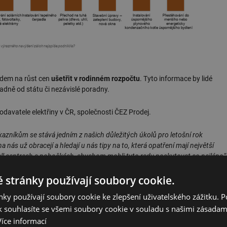
ledem na růst cen
ušetřit v rodinném rozpočtu
. Tyto informace by lidé
padně od státu či nezávislé poradny.
dodavatele elektřiny v ČR, společnosti ČEZ Prodej.
kazníkům se stává jedním z našich důležitých úkolů pro letošní rok
nás už obracejí a hledají u nás tipy na to, která opatření mají největší
all centrech a pobočkách, abychom mohli tyto rady poskytovat co nejlépe
,“
ČEZ Prodej.
 stránky používají soubory cookie.
ímala a neví, jaké všechny možnosti se nabízí. Kolikrát neznají přesnou
ky používají soubory cookie ke zlepšení uživatelského zážitku. 
dem k jejich bydlení optimální. Právě na tyto domácnosti cílí projekt
 souhlasíte se všemi soubory cookie v souladu s našimi zásadam
u TZB-info.
Více informací