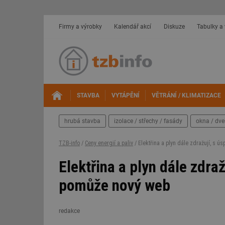
Firmy a výrobky
Kalendář akcí
Diskuze
Tabulky a
STAVBA
VYTÁPĚNÍ
VĚTRÁNÍ / KLIMATIZACE
hrubá stavba
izolace / střechy / fasády
okna / dve
TZB-info
/
Ceny energií a paliv
/ Elektřina a plyn dále zdražují, s
Elektřina a plyn dále zdr
pomůže nový web
redakce