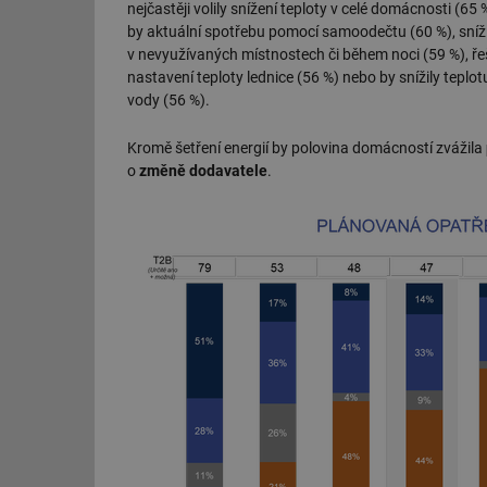
nejčastěji volily snížení teploty v celé domácnosti (65 %
by aktuální spotřebu pomocí samoodečtu (60 %), sníži
v nevyužívaných místnostech či během noci (59 %), řeši
nastavení teploty lednice (56 %) nebo by snížily teplo
vody (56 %).
Kromě šetření energií by polovina domácností zvážila
o
změně dodavatele
.