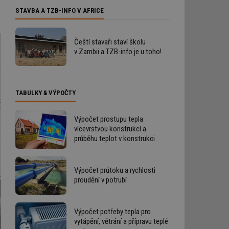
STAVBA A TZB-INFO V AFRICE
Čeští stavaři staví školu
v Zambii a TZB-info je u toho!
TABULKY & VÝPOČTY
Výpočet prostupu tepla
vícevrstvou konstrukcí a
průběhu teplot v konstrukci
Výpočet průtoku a rychlosti
proudění v potrubí
Výpočet potřeby tepla pro
vytápění, větrání a přípravu teplé