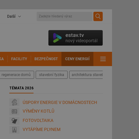
Další
estav.tv
nový videoportál
KA
FACILITY
BEZPEČNOST
CENY ENERGIÍ
DALŠÍ
regenerace domů
stavební fyzika
architektura staveb
TÉMATA 2026
ÚSPORY ENERGIE V DOMÁCNOSTECH
VÝMĚNY KOTLŮ
FOTOVOLTAIKA
VYTÁPÍME PLYNEM