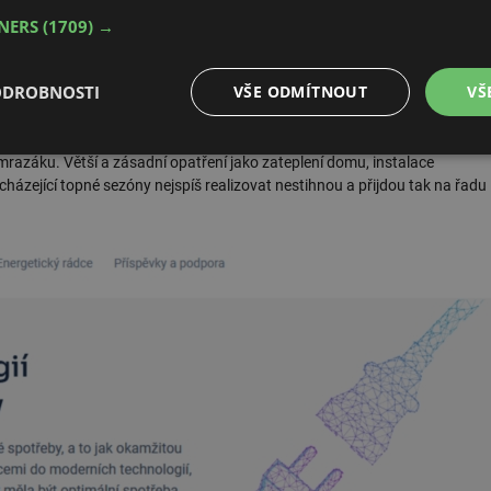
TNERS
(1709) →
ODROBNOSTI
VŠE ODMÍTNOUT
VŠ
u, který se začal zajímat o úspory energie v domácnosti. Zákazník zjistí,
úvahu a kolik energie mohou ušetřit. Zároveň je uvedeno, za jak dlouho je
tření lze provést ihned, například krátké a intenzivní větrání, jiná v řádu
é
Výkonové
Soubory cílení
Funkční soubory
razáku. Větší a zásadní opatření jako zateplení domu, instalace
soubory
házející topné sezóny nejspíš realizovat nestihnou a přijdou tak na řadu
é soubory
Výkonové soubory
Soubory cílení
Funkční soubory
Neza
ry cookie umožňují základní funkce webových stránek, jako je přihlášení uživatele a
zbytně nutných souborů cookie správně používat.
Provider
/
Vyprší
Popis
Doména
.forum.tzb-
Zavřením
Slouží k přihlášení pomocí Google
info.cz
prohlížeče