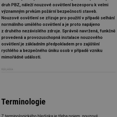
druh PBZ, náleží nouzové osvětlení bezesporu k velmi
významným prvkům požární bezpečnosti staveb.
Nouzové osvětlení se zřizuje pro použití v případě selhání
normálního umělého osvětlení a je proto napájeno
z druhého nezávislého zdroje. Správně navržená, funkčně
provedená a provozuschopná instalace nouzového
osvětlení je základním předpokladem pro zajištění
rychlého a bezpečného úniku osob v případě vzniku
mimořádné události.
REKLAMA
Terminologie
Z terminologického hlediska je třeba pojem „nouzové