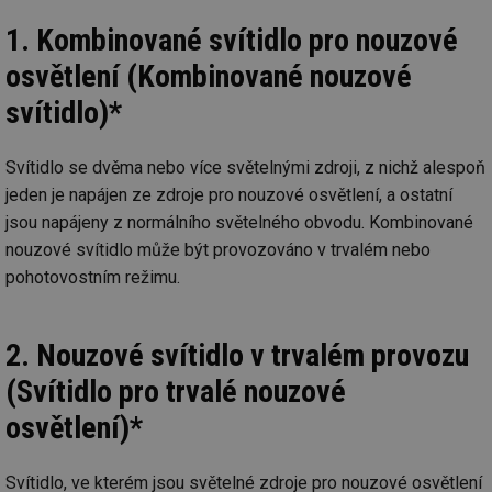
mv
2 měsíce 4
Te
Airtable
1. Kombinované svítidlo pro nouzové
týdny
co
.tzb-info.cz
po
osvětlení (Kombinované nouzové
sl
už
svítidlo)*
int
vý
vl
po
Svítidlo se dvěma nebo více světelnými zdroji, z nichž alespoň
Air
us
jeden je napájen ze zdroje pro nouzové osvětlení, a ostatní
už
pr
jsou napájeny z normálního světelného obvodu. Kombinované
int
tě
nouzové svítidlo může být provozováno v trvalém nebo
pohotovostním režimu.
id
vytapeni.tzb-
10 let
Te
info.cz
co
po
vy
se
2. Nouzové svítidlo v trvalém provozu
id
stavba.tzb-
10 let
Te
(Svítidlo pro trvalé nouzové
info.cz
co
po
vy
osvětlení)*
se
_hjFirstSeen
29 minut
So
Hotjar Ltd
59 sekund
na
.tzb-info.cz
Svítidlo, ve kterém jsou světelné zdroje pro nouzové osvětlení