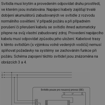
objemem
a zajistit, 
po
Svítidla musí krytím a provedením odpovídat druhu prostředí,
provozu.
návštěvní
za
několikrát
ve kterém jsou instalována. Napájecí kabely zajišťují trvalé
_gid
1 den
Tento soubor
Google
nezobrazil
a-title2
oze.tzb-info.cz
Zavřením
T
cookie nastavuje
stejné rek
LLC
dobíjení akumulátorů zabudovaných ve svítidle z rozvodu
prohlížeče
co
Google
.tzb-
po
Analytics.
tuuid
info.cz
.bidswitch.net
1 rok
Tento sou
normálního osvětlení. V případě požáru a při případném
sl
Ukládá a
cookie nas
už
porušení či přerušení kabelu se svítidlo ihned automaticky
aktualizuje
hlavně
pr
jedinečnou
bidswitch.
rá
přepne na svůj vlastní zabudovaný zdroj. Provedení napájecího
hodnotu pro
aby byly
je
každou
reklamní 
zl
kabelu musí odpovídat způsobu jeho uložení. Kabelové trasy
navštívenou
pro návšt
zk
stránku a slouží
webu
k těmto svítidlům (s výjimkou volně vedených vodičů) nemusí
p
k počítání a
relevantněj
ob
sledování
splňovat požadavky na systémy se zachováním funkce při
na
zobrazení
id
.m6r.eu
2 měsíce 4
Tento sou
už
požáru. Schéma zapojení těchto svítidel jsou znázorněna na
stránek.
týdny
cookie se
in
používá k c
obrázcích 3 a 4.
_ga
2 roky
Tento název
Google
analýze a
fsid
www.tzb-info.cz
3 hodiny
souboru cookie
LLC
optimaliza
je spojen s
.tzb-
reklamníc
ibbid
www.tzb-info.cz
Zavřením
T
Google
info.cz
kampaní v
prohlížeče
co
Universal
DoubleClic
po
Analytics - což je
Google Ta
id
významná
Suite
pr
aktualizace
za
běžněji
IDE
1 rok
Tento sou
Google LLC
o
používané
cookie nas
.doubleclick.net
n
analytické
společnos
w
služby Google.
Doubleclic
st
Tento soubor
provádí
U