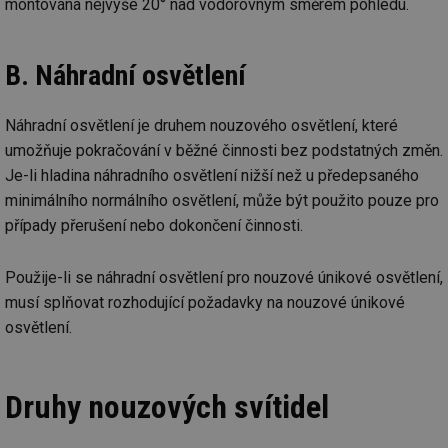
montována nejvýše 20° nad vodorovným směrem pohledu.
_hjAbsoluteSessionInProgress
29 minut
So
Hotjar Ltd
59 sekund
na
.tzb-info.cz
ab
sl
B. Náhradní osvětlení
ce
pr
poč
Ne
Náhradní osvětlení je druhem nouzového osvětlení, které
žá
umožňuje pokračování v běžné činnosti bez podstatných změn.
id
in
Je-li hladina náhradního osvětlení nižší než u předepsaného
id
vetrani.tzb-
10 let
Te
minimálního normálního osvětlení, může být použito pouze pro
info.cz
co
po
případy přerušení nebo dokončení činnosti.
vy
se
Použije-li se náhradní osvětlení pro nouzové únikové osvětlení,
_hjIncludedInSessionSample
1 minuta
Te
Hotjar Ltd
59 sekund
co
elektro.tzb-
musí splňovat rozhodující požadavky na nouzové únikové
na
info.cz
ab
osvětlení.
Ho
zd
ná
za
vz
Druhy nouzových svítidel
de
de
re
we