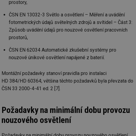
prostory,
we
__cf_bm
29 minut
Te
Cloudflare Inc.
ČSN EN 13032-3 Světlo a osvětlení – Měření a uvádění
59 sekund
co
.vimeo.com
po
fotometrických údajů světelných zdrojů a svítidel – Část 3:
ro
Způsob uvádění údajů pro nouzové osvětlení pracovních
li
To
prostorů,
př
by
po
ČSN EN 62034 Automatické zkušební systémy pro
zp
po
nouzové únikové osvětlení napájené z baterií.
we
st
sid
forum.tzb-
1 rok
To
Montážní požadavky stanoví pravidla pro instalaci
info.cz
bě
HD 384/HD 60364; většina těchto požadavků byla převzata do
so
al
ČSN 33 2000-4-41 ed. 2 [7].
na
so
re
pr
po
Požadavky na minimální dobu provozu
sp
rel
nouzového osvětlení
_hjIncludedInSessionSample
1 minuta
Te
Hotjar Ltd
59 sekund
co
energetika.tzb-
na
info.cz
Požadavky na minimální dobu provozu nouzového osvětlení