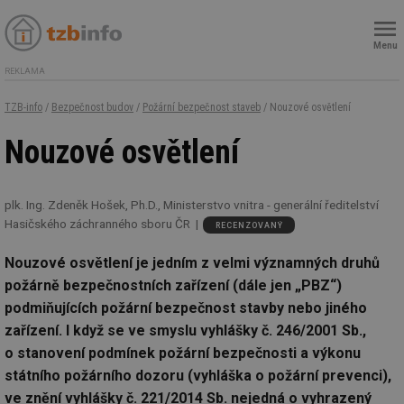
Menu
REKLAMA
TZB-info
/
Bezpečnost budov
/
Požární bezpečnost staveb
/ Nouzové osvětlení
Nouzové osvětlení
plk. Ing. Zdeněk Hošek, Ph.D., Ministerstvo vnitra - generální ředitelství
Hasičského záchranného sboru ČR
RECENZOVANÝ
Nouzové osvětlení je jedním z velmi významných druhů
požárně bezpečnostních zařízení (dále jen „PBZ“)
podmiňujících požární bezpečnost stavby nebo jiného
zařízení. I když se ve smyslu vyhlášky č. 246/2001 Sb.,
o stanovení podmínek požární bezpečnosti a výkonu
státního požárního dozoru (vyhláška o požární prevenci),
ve znění vyhlášky č. 221/2014 Sb. nejedná o vyhrazený