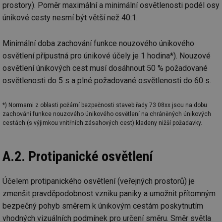
prostory). Poměr maximální a minimální osvětlenosti podél osy
únikové cesty nesmí být větší než 40:1.
Minimální doba zachování funkce nouzového únikového
osvětlení přípustná pro únikové účely je 1 hodina*). Nouzové
osvětlení únikových cest musí dosáhnout 50 % požadované
osvětlenosti do 5 s a plné požadované osvětlenosti do 60 s.
*) Normami z oblasti požární bezpečnosti staveb řady 73 08xx jsou na dobu
zachování funkce nouzového únikového osvětlení na chráněných únikových
cestách (s výjimkou vnitřních zásahových cest) kladeny nižší požadavky.
A.2. Protipanické osvětlení
Účelem protipanického osvětlení (veřejných prostorů) je
zmenšit pravděpodobnost vzniku paniky a umožnit přítomným
bezpečný pohyb směrem k únikovým cestám poskytnutím
vhodných vizuálních podmínek pro určení směru. Směr světla