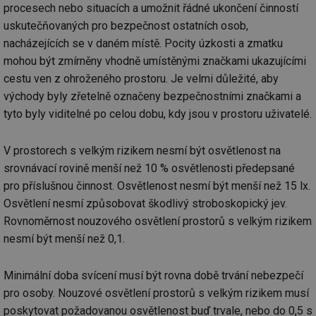
procesech nebo situacích a umožnit řádné ukončení činností
uskutečňovaných pro bezpečnost ostatních osob,
nacházejících se v daném místě. Pocity úzkosti a zmatku
mohou být zmírněny vhodně umístěnými značkami ukazujícími
cestu ven z ohroženého prostoru. Je velmi důležité, aby
východy byly zřetelně označeny bezpečnostními značkami a
tyto byly viditelné po celou dobu, kdy jsou v prostoru uživatelé.
V prostorech s velkým rizikem nesmí být osvětlenost na
srovnávací rovině menší než 10 % osvětlenosti předepsané
pro příslušnou činnost. Osvětlenost nesmí být menší než 15 lx.
Osvětlení nesmí způsobovat škodlivý stroboskopický jev.
Rovnoměrnost nouzového osvětlení prostorů s velkým rizikem
nesmí být menší než 0,1.
Minimální doba svícení musí být rovna době trvání nebezpečí
pro osoby. Nouzové osvětlení prostorů s velkým rizikem musí
poskytovat požadovanou osvětlenost buď trvale, nebo do 0,5 s