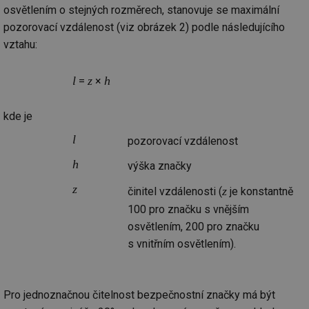
osvětlením o stejných rozměrech, stanovuje se maximální
pozorovací vzdálenost (viz obrázek 2) podle následujícího
Nezbytně nutné soubory
Výkonové soubory
vztahu:
Soubory cílení
Funkční soubory
Nezařazené soubory
l
z
h
=
×
Nezbytně nutné soubory cookie umožňují základní
funkce webových stránek, jako je přihlášení
kde je
uživatele a správa účtu. Webové stránky nelze bez
nezbytně nutných souborů cookie správně používat.
l
pozorovací vzdálenost
Provider
/
Název
h
Vyprší
Po
výška značky
Doména
z
g_state
.forum.tzb-
Zavřením
Sl
z
činitel vzdálenosti (
je konstantně
info.cz
prohlížeče
př
po
100 pro značku s vnějším
osvětlením, 200 pro značku
g_csrf_token
.forum.tzb-
Zavřením
Sl
info.cz
prohlížeče
př
s vnitřním osvětlením).
po
id
konference.tzb-
1 rok
Te
info.cz
co
po
Pro jednoznačnou čitelnost bezpečnostní značky má být
vy
se