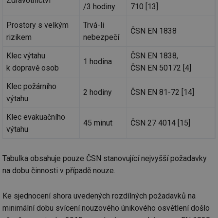
Zdravotnictví
za
/3 hodiny
710 [13]
vz
de
Prostory s velkým
Trvá-li
de
ČSN EN 1838
re
rizikem
nebezpečí
we
_hjIncludedInSessionSample
1 minuta
Te
Hotjar Ltd
Klec výtahu
ČSN EN 1838,
59 sekund
co
vytapeni.tzb-
1 hodina
na
info.cz
k dopravě osob
ČSN EN 50172 [4]
ab
Ho
Klec požárního
zd
2 hodiny
ČSN EN 81-72 [14]
ná
výtahu
za
vz
de
Klec evakuačního
de
45 minut
ČSN 27 4014 [15]
re
výtahu
we
CookieScriptConsent
1 rok
Te
CookieScript
co
.tzb-info.cz
Tabulka obsahuje pouze ČSN stanovující nejvyšší požadavky
sl
Sc
na dobu činnosti v případě nouze.
za
př
so
Ke sjednocení shora uvedených rozdílných požadavků na
so
ná
minimální dobu svícení nouzového únikového osvětlení došlo
nu
ba