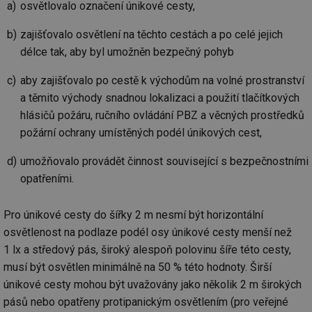
osvětlovalo označení únikové cesty,
zajišťovalo osvětlení na těchto cestách a po celé jejich
délce tak, aby byl umožněn bezpečný pohyb
aby zajišťovalo po cestě k východům na volné prostranství
a těmito východy snadnou lokalizaci a použití tlačítkových
hlásičů požáru, ručního ovládání PBZ a věcných prostředků
požární ochrany umístěných podél únikových cest,
umožňovalo provádět činnost související s bezpečnostními
opatřeními.
Pro únikové cesty do šířky 2 m nesmí být horizontální
osvětlenost na podlaze podél osy únikové cesty menší než
1 lx a středový pás, široký alespoň polovinu šíře této cesty,
musí být osvětlen minimálně na 50 % této hodnoty. Širší
únikové cesty mohou být uvažovány jako několik 2 m širokých
pásů nebo opatřeny protipanickým osvětlením (pro veřejné