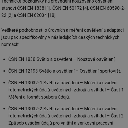
Technické požadavky na provedení nouzového osvětlení
ab
Ho
stanoví ČSN EN 1838 [1], ČSN EN 50172 [4], ČSN EN 60598-2-
zd
22 [2] a ČSN EN 62034 [18].
ná
za
vz
de
Veškeré podrobnosti o úrovních a měření osvětlení a adaptaci
de
re
jsou pak specifikovány v následujících českých technických
we
normách:
_hjIncludedInSessionSample
1 minuta
Te
Hotjar Ltd
59 sekund
co
voda.tzb-
na
info.cz
ČSN EN 1838 Světlo a osvětlení – Nouzové osvětlení,
ab
Ho
zd
ČSN EN 12193 Světlo a osvětlení – Osvětlení sportovišť,
ná
za
vz
ČSN EN 13032-1 Světlo a osvětlení – Měření a uvádění
de
de
fotometrických údajů světelných zdrojů a svítidel – Část 1:
re
we
Měření a formát souboru údajů,
__gfp_64b
1 rok
Je
Gemius
so
.tzb-info.cz
ČSN EN 13032-2 Světlo a osvětlení – Měření a uvádění
kt
fotometrických údajů světelných zdrojů a svítidel – Část 2:
spr
da
Způsob uvádění údajů pro vnitřní a venkovní pracovní
co
ná