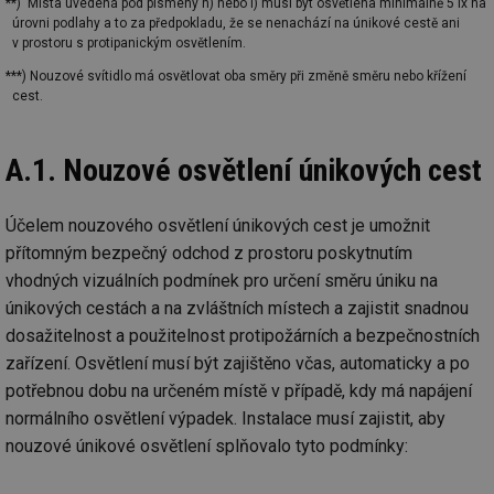
**) Místa uvedená pod písmeny h) nebo i) musí být osvětlena minimálně 5 lx na
úrovni podlahy a to za předpokladu, že se nenachází na únikové cestě ani
v prostoru s protipanickým osvětlením.
***) Nouzové svítidlo má osvětlovat oba směry při změně směru nebo křížení
cest.
A.1. Nouzové osvětlení únikových cest
Účelem nouzového osvětlení únikových cest je umožnit
přítomným bezpečný odchod z prostoru poskytnutím
vhodných vizuálních podmínek pro určení směru úniku na
únikových cestách a na zvláštních místech a zajistit snadnou
dosažitelnost a použitelnost protipožárních a bezpečnostních
zařízení. Osvětlení musí být zajištěno včas, automaticky a po
potřebnou dobu na určeném místě v případě, kdy má napájení
normálního osvětlení výpadek. Instalace musí zajistit, aby
nouzové únikové osvětlení splňovalo tyto podmínky: