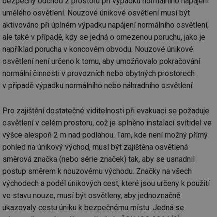
bezpečný odchod z prostoru při výpadku normálního napájení
umělého osvětlení. Nouzové únikové osvětlení musí být
aktivováno při úplném výpadku napájení normálního osvětlení,
ale také v případě, kdy se jedná o omezenou poruchu, jako je
například porucha v koncovém obvodu. Nouzové únikové
osvětlení není určeno k tomu, aby umožňovalo pokračování
normální činnosti v provozních nebo obytných prostorech
v případě výpadku normálního nebo náhradního osvětlení.
Pro zajištění dostatečné viditelnosti při evakuaci se požaduje
osvětlení v celém prostoru, což je splněno instalací svítidel ve
výšce alespoň 2 m nad podlahou. Tam, kde není možný přímý
pohled na únikový východ, musí být zajištěna osvětlená
směrová značka (nebo série značek) tak, aby se usnadnil
postup směrem k nouzovému východu. Značky na všech
východech a podél únikových cest, které jsou určeny k použití
ve stavu nouze, musí být osvětleny, aby jednoznačně
ukazovaly cestu úniku k bezpečnému místu. Jedná se