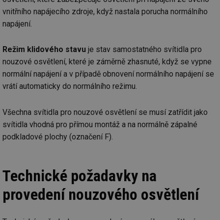
př
vnitřního napájecího zdroje, když nastala porucha normálního
w
po
napájení.
Sp
Go
da
kó
Režim klidového stavu
je stav samostatného svítidla pro
Po
lz
nouzové osvětlení, které je záměrně zhasnuté, když se vypne
za
nu
normální napájení a v případě obnovení normálního napájení se
be
vrátí automaticky do normálního režimu.
sk
fu
sp
ná
Všechna svítidla pro nouzové osvětlení se musí zatřídit jako
je
kte
svítidla vhodná pro přímou montáž a na normálně zápalné
id
př
podkladové plochy (označení F).
úč
An
id
energetika.tzb-
10 let
Te
info.cz
co
Technické požadavky na
po
vy
provedení nouzového osvětlení
se
_hjIncludedInSessionSample
1 minuta
Te
Hotjar Ltd
59 sekund
co
kalkulator.tzb-
na
info.cz