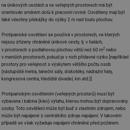
na únikových cestách a ve veřejných prostorech má být
orientován směrem dolů k pracovní rovině. Osvětleny mají být
také všechny překážky do výšky 2 m nad touto plochou.
Protipanické osvětlení se používá v prostorech, ve kterých
nejsou zřízeny chráněné únikové cesty, tj. v halách,
2
v prostorech s podlahovou plochou větší než 60 m
nebo
v menších prostorech, pokud je v nich přídavné riziko [například
prostory pro veřejnost s výskytem většího počtu osob
(nástupiště metra, taneční sály, diskotéky, nádražní haly,
kongresová centra, hlediště divadel, kin atd.)].
Protipanickým osvětlením (veřejných prostorů) musí být
vybavena i kabina (klec) výtahu, kterou mohou být dopravovány
osoby. Toto osvětlení může být buď s vlastním zdrojem, nebo
může být napájené z centrálního zdroje napájení. V takovém
případě se však vyžaduje napájení chráněné před požárem.