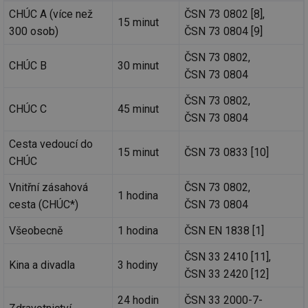
co
CHÚC A (více než
ČSN 73 0802 [8],
po
15 minut
vy
300 osob)
ČSN 73 0804 [9]
se
_hjIncludedInSessionSample
1 minuta
Te
Hotjar Ltd
ČSN 73 0802,
59 sekund
co
www.tzb-
CHÚC B
30 minut
na
info.cz
ČSN 73 0804
ab
Ho
ČSN 73 0802,
zd
CHÚC C
45 minut
ná
ČSN 73 0804
za
vz
de
Cesta vedoucí do
de
15 minut
ČSN 73 0833 [10]
re
CHÚC
we
Vnitřní zásahová
ČSN 73 0802,
id
mojefirma.tzb-
1 rok
Te
1 hodina
info.cz
co
cesta (CHÚC*)
ČSN 73 0804
po
vy
se
Všeobecně
1 hodina
ČSN EN 1838 [1]
_hjIncludedInSessionSample
2 minuty
Te
Hotjar Ltd
ČSN 33 2410 [11],
co
forum.tzb-
Kina a divadla
3 hodiny
na
info.cz
ČSN 33 2420 [12]
ab
Ho
zd
24 hodin
ČSN 33 2000-7-
ná