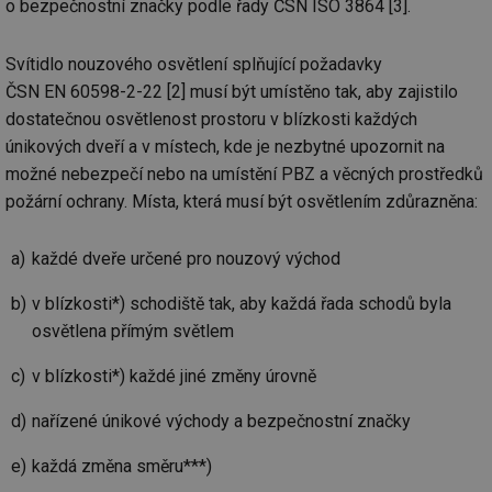
o bezpečnostní značky podle řady ČSN ISO 3864 [3].
Svítidlo nouzového osvětlení splňující požadavky
ČSN EN 60598-2-22 [2] musí být umístěno tak, aby zajistilo
dostatečnou osvětlenost prostoru v blízkosti každých
únikových dveří a v místech, kde je nezbytné upozornit na
možné nebezpečí nebo na umístění PBZ a věcných prostředků
požární ochrany. Místa, která musí být osvětlením zdůrazněna:
každé dveře určené pro nouzový východ
v blízkosti*) schodiště tak, aby každá řada schodů byla
osvětlena přímým světlem
v blízkosti*) každé jiné změny úrovně
nařízené únikové východy a bezpečnostní značky
každá změna směru***)