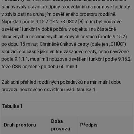
ab
Ho
stanovovaly právní předpisy s odvoláním na normové hodnoty
zd
ná
v závislosti na druhu jím osvětleného prostoru rozdílně.
za
Například podle 9.15.2 ČSN 73 0802 [8] musí být nouzové
vz
de
osvětlení funkční v době požáru v objektu i na částečně
de
re
chráněných a nechráněných únikových cestách (podle 9.15.2)
we
po dobu 15 minut. Chráněné únikové cesty (dále jen „CHÚC“)
_hjIncludedInSessionSample
1 minuta
Te
Hotjar Ltd
59 sekund
co
sloužící současně jako vnitřní zásahové cesty, nebo navržené
stavba.tzb-
na
info.cz
podle 9.1.1.1, musí mít nouzové osvětlení funkční podle 9.15.2
ab
Ho
téže ČSN nejméně po dobu 60 minut.
zd
ná
za
vz
Základní přehled rozdílných požadavků na minimální dobu
de
de
provozu nouzového osvětlení uvádí tabulka 1.
re
we
Tabulka 1
id
www.tzb-
10 let
Te
info.cz
co
po
vy
Doba
se
Druh prostoru
Předpis
provozu
id
m.tzb-info.cz
10 let
Te