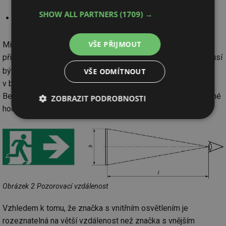
SHOW ALL PARTNERS
(1709) →
vnitřním osvětlením.
VŠE PŘIJMOUT
Minimální doba osvětlení bezpečnostní značky musí být 1 h,
přičemž jas kterékoliv plochy bezpečnostní barvy značky musí
2
být nejméně 2 cd/m
. Poměr maximálního a minimálního jasu
VŠE ODMÍTNOUT
v bílé nebo v bezpečnostní barvě nesmí být větší než 10 : 1.
Bezpečnostní značky musí být osvětleny na 50 % požadované
ZOBRAZIT PODROBNOSTI
hodnoty do 5 s a na 100 % požadované hodnoty do 60 s.
Nezbytně
Výkonové
Soubory
nutné
soubory
cílení
soubory
Funkční soubory
Nezařazené
soubory
Obrázek 2 Pozorovací vzdálenost
Vzhledem k tomu, že značka s vnitřním osvětlením je
rozeznatelná na větší vzdálenost než značka s vnějším