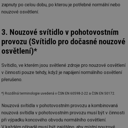
ab
zapnuty po celou dobu, po kterou je potřebné normální nebo
sl
ce
nouzové osvětlení.
pr
poč
Ne
žá
id
3. Nouzové svítidlo v pohotovostním
in
provozu (Svítidlo pro dočasné nouzové
id
forum.tzb-
1 rok
Te
info.cz
co
osvětlení)*
po
vy
se
Svítidlo, ve kterém jsou světlené zdroje pro nouzové osvětlení
_hjIncludedInSessionSample
1 minuta
Te
Hotjar Ltd
59 sekund
co
vetrani.tzb-
v činnosti pouze tehdy, když je napájení normálního osvětlení
na
info.cz
ab
přerušeno.
Ho
zd
ná
za
*) Rozdílná terminologie uvedená v ČSN EN 60598-2-22 a ČSN EN 50172.
vz
de
Nouzová svítidla v pohotovostním provozu a kombinovaná
de
re
nouzová svítidla v pohotovostním provozu musí být v činnosti
we
při výpadku koncového obvodu normálního osvětlení.
id
voda.tzb-
10 let
Te
info.cz
co
V každém případě musí být zajištěno, aby místní nouzové