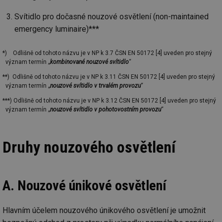
Svítidlo pro dočasné nouzové osvětlení (non-maintained
emergency luminaire)***
*) Odlišně od tohoto názvu je v NP k 3.7 ČSN EN 50172 [4] uveden pro stejný
význam termín „
kombinované nouzové svítidlo
“
**) Odlišně od tohoto názvu je v NP k 3.11 ČSN EN 50172 [4] uveden pro stejný
význam termín „
nouzové svítidlo v trvalém provozu
“
***) Odlišně od tohoto názvu je v NP k 3.12 ČSN EN 50172 [4] uveden pro stejný
význam termín „
nouzové svítidlo v pohotovostním provozu
“
Druhy nouzového osvětlení
A. Nouzové únikové osvětlení
Hlavním účelem nouzového únikového osvětlení je umožnit