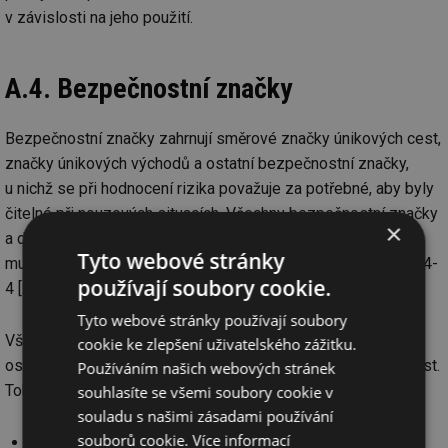
v závislosti na jeho použití.
A.4. Bezpečnostní značky
Bezpečnostní značky zahrnují směrové značky únikových cest,
značky únikových východů a ostatní bezpečnostní značky,
u nichž se při hodnocení rizika považuje za potřebné, aby byly
čitelné při nouzových situacích. Všechny bezpečnostní značky
×
a doplňkové směrové šipky požadované při nouzovém úniku
Tyto webové stránky
musí splňovat požadavky ČSN ISO 3864-1 [3], ČSN ISO 3864-
používají soubory cookie.
4 [20] (fotometrické) a ČSN EN ISO 7010 [19] (designové).
Tyto webové stránky používají soubory
Všechny bezpečnostní značky a doplňkové texty vyžadují
cookie ke zlepšení uživatelského zážitku.
osvětlení, aby byla zajištěna jejich dobrá viditelnost a čitelnost.
Používáním našich webových stránek
Toho lze dosáhnout následujícím způsobem:
souhlasíte se všemi soubory cookie v
souladu s našimi zásadami používání
souborů cookie.
Více informací
vnějším osvětlením,