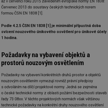
až v červenci roku 2015 zavedením evropské normy EN 1838:
Co
Sc
Červenec 2013 do soustavy českých technických norem
fu
sp
formou ČSN EN 1838 [1].
id
elektro.tzb-
10 let
Te
info.cz
co
Podle 4.2.5 ČSN EN 1838 [1] je minimální přípustná doba
po
vy
svícení nouzového únikového osvětlení pro únikové účely
se
1 hodina.
sid
kalkulator.tzb-
Zavřením
To
info.cz
prohlížeče
bě
so
al
Požadavky na vybavení objektů a
na
so
re
prostorů nouzovým osvětlením
pr
po
sp
rel
Požadavky na vybavení konkrétních druhů prostor a objektů
nouzovým osvětlením vymezují rovněž právní předpisy
s odvoláním na dílčí projektové normy. Jedná se zejména
o české technické normy z oblasti požární bezpečnosti staveb
Název
Provider
Provider
/
Doména
Vyprší
P
řady 73 08xx. V těchto projektových normách však většinou
Název
/
Vyprší
Popis
c
.creative-serving.com
1 rok
T
Doména
Provider
technické požadavky na konkrétní druhy nouzového osvětlení
co
Název
/
Vyprší
Popis