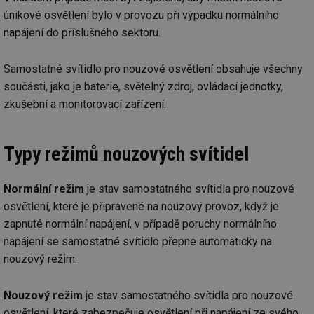
po
vy
únikové osvětlení bylo v provozu při výpadku normálního
se
napájení do příslušného sektoru.
id
kalkulator.tzb-
1 rok
Te
info.cz
co
po
Samostatné svítidlo pro nouzové osvětlení obsahuje všechny
vy
se
součásti, jako je baterie, světelný zdroj, ovládací jednotky,
zkušební a monitorovací zařízení.
id
oze.tzb-info.cz
10 let
Te
co
po
vy
se
Typy režimů nouzových svítidel
_hjIncludedInSessionSample
1 minuta
Te
Hotjar Ltd
59 sekund
co
oze.tzb-info.cz
na
Normální režim
je stav samostatného svítidla pro nouzové
ab
Ho
osvětlení, které je připravené na nouzový provoz, když je
zd
ná
zapnuté normální napájení, v případě poruchy normálního
za
napájení se samostatné svítidlo přepne automaticky na
vz
de
nouzový režim.
de
re
we
Nouzový režim
je stav samostatného svítidla pro nouzové
_dc_gtm_UA-5901706-1
.tzb-info.cz
58 sekund
Te
co
osvětlení, které zabezpečuje osvětlení při napájení ze svého