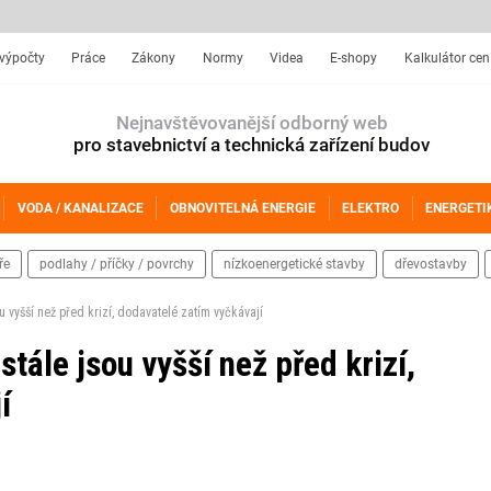
 výpočty
Práce
Zákony
Normy
Videa
E-shopy
Kalkulátor cen
Nejnavštěvovanější odborný web
pro stavebnictví a technická zařízení budov
VODA / KANALIZACE
OBNOVITELNÁ ENERGIE
ELEKTRO
ENERGETI
ře
podlahy / příčky / povrchy
nízkoenergetické stavby
dřevostavby
ou vyšší než před krizí, dodavatelé zatím vyčkávají
 stále jsou vyšší než před krizí,
í