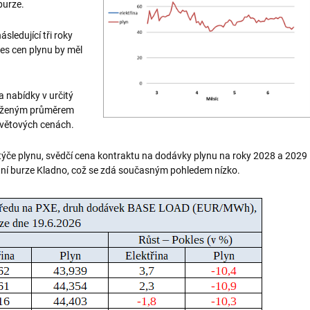
 burze.
sledující tři roky
kles cen plynu by měl
a nabídky v určitý
 váženým průměrem
a světových cenách.
e týče plynu, svědčí cena kontraktu na dodávky plynu na roky 2028 a 2029
 burze Kladno, což se zdá současným pohledem nízko.