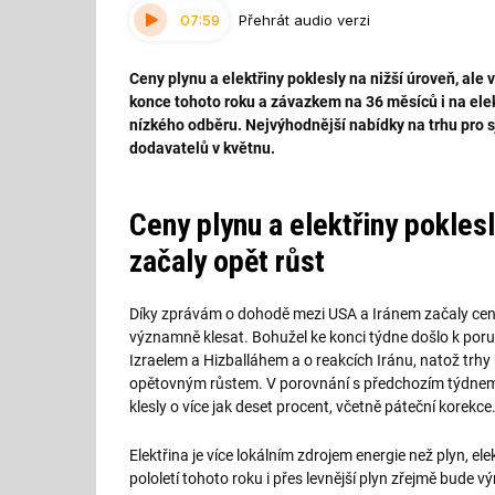
07:59
Přehrát audio verzi
Ceny plynu a elektřiny poklesly na nižší úroveň, ale 
konce tohoto roku a závazkem na 36 měsíců i na elekt
nízkého odběru. Nejvýhodnější nabídky na trhu pro 
dodavatelů v květnu.
Ceny plynu a elektřiny poklesl
začaly opět růst
Díky zprávám o dohodě mezi USA a Iránem začaly cen
významně klesat. Bohužel ke konci týdne došlo k poru
Izraelem a Hizballáhem a o reakcích Iránu, natož trhy
opětovným růstem. V porovnání s předchozím týdnem 
klesly o více jak deset procent, včetně páteční korekce
Elektřina je více lokálním zdrojem energie než plyn, el
pololetí tohoto roku i přes levnější plyn zřejmě bude 