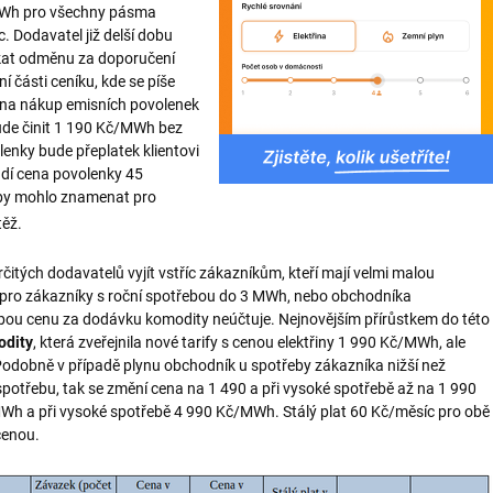
MWh pro všechny pásma
 Dodavatel již delší dobu
skat odměnu za doporučení
 části ceníku, kde se píše
a na nákup emisních povolenek
ude činit 1 190 Kč/MWh bez
enky bude přeplatek klientovi
vádí cena povolenky 45
by mohlo znamenat pro
ěž.
tých dodavatelů vyjít vstříc zákazníkům, kteří mají velmi malou
 pro zákazníky s roční spotřebou do 3 MWh, nebo obchodníka
řebou cenu za dodávku komodity neúčtuje. Nejnovějším přírůstkem do této
odity
, která zveřejnila nové tarify s cenou elektřiny 1 990 Kč/MWh, ale
odobně v případě plynu obchodník u spotřeby zákazníka nižší než
otřebu, tak se změní cena na 1 490 a při vysoké spotřebě až na 1 990
MWh a při vysoké spotřebě 4 990 Kč/MWh. Stálý plat 60 Kč/měsíc pro obě
cenou.