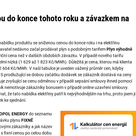
vou do konce tohoto roku a závazkem na
nabídku produktu se sníženou cenou do konce roku i na elektřinu
davatel nedávno začal prodávat plyn s podobným tarifem
Plyn výhodně
ční cena než v dalších obdobích závazku. V případě nového tarifu
e velmi nízká (1 629 až 1 823 Kč/MWh). Důležitá je cena, kterou má klienta
ž 2 604 Kč/MWh. V naší tabulce je uveden vážený průměr cen, kdyby
S prodlužující se dobou začátku dodávek se zákazník dostává na ceny
uje zvyšující se cenu odměnou v případě sepsání smlouvy ihned pomocí
ník nemotivuje zákazníky bonusem v případě online uzavření smlouvy.
t, že tato nabídka elektřiny patří k nejvýhodnějším na trhu, proto jsem ji
k ke sjednání.
OPOL ENERGY
do seznamu
odávku plynu
FIXNĚ
 novými zákazníky a jak název
 s fixní cenou po celou dobu