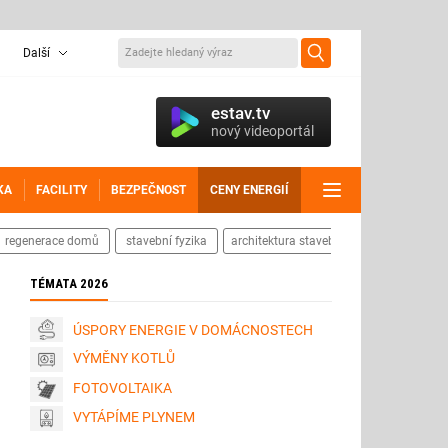
Další
estav.tv
nový videoportál
KA
FACILITY
BEZPEČNOST
CENY ENERGIÍ
DALŠÍ
regenerace domů
stavební fyzika
architektura staveb
TÉMATA 2026
ÚSPORY ENERGIE V DOMÁCNOSTECH
VÝMĚNY KOTLŮ
FOTOVOLTAIKA
VYTÁPÍME PLYNEM