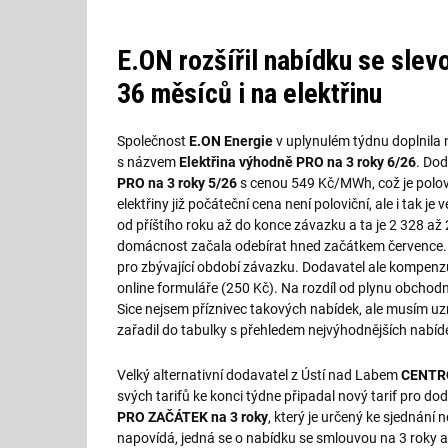
E.ON rozšířil nabídku se sle
36 měsíců i na elektřinu
Společnost
E.ON Energie
v uplynulém týdnu doplnila 
s názvem
Elektřina výhodně PRO na 3 roky 6/26
. Do
PRO na 3 roky 5/26
s cenou 549 Kč/MWh, což je polovi
elektřiny již počáteční cena není poloviční, ale i tak j
od příštího roku až do konce závazku a ta je 2 328 a
domácnost začala odebírat hned začátkem července. 
pro zbývající období závazku. Dodavatel ale kompenz
online formuláře (250 Kč). Na rozdíl od plynu obchod
Sice nejsem příznivec takových nabídek, ale musím uzna
zařadil do tabulky s přehledem nejvýhodnějších nabíde
Velký alternativní dodavatel z Ústí nad Labem
CENTR
svých tarifů ke konci týdne připadal nový tarif pro d
PRO ZAČÁTEK na 3 roky
, který je určený ke sjednání
napovídá, jedná se o nabídku se smlouvou na 3 roky a