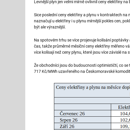
Levnější plyn jen velmi mírně ovlivnil ceny elektřiny na
Sice poslední ceny elektřiny a plynu v kontraktech na ná
naznačují u elektřiny i u plynu mírnější pokles cen, po
být ale výraznější.
Na spotovém trhu se více projevuje kolísání poptávky 
čas, takže průměrné měsíční ceny elektřiny měřeno
více kolísají než ceny plynu, které jsou více závislé n
Že obchodníci jsou do budoucnosti optimističtí, co s
717 Kč/MWh uzavřeného na Českomoravské komoditní