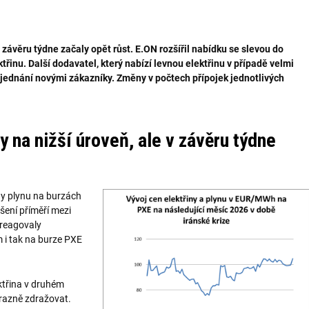
v závěru týdne začaly opět růst. E.ON rozšířil nabídku se slevou do
řinu. Další dodavatel, který nabízí levnou elektřinu v případě velmi
sjednání novými zákazníky. Změny v počtech přípojek jednotlivých
y na nižší úroveň, ale v závěru týdne
y plynu na burzách
šení příměří mezi
 reagovaly
i tak na burze PXE
.
ektřina v druhém
výrazně zdražovat.