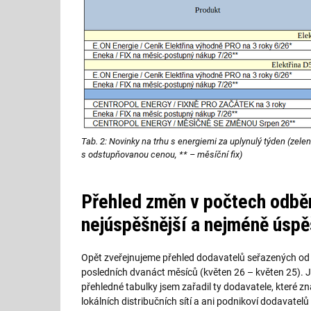
Tab. 2: Novinky na trhu s energiemi za uplynulý týden (zeleně
s odstupňovanou cenou, ** – měsíční fix)
Přehled změn v počtech odběr
nejúspěšnější a nejméně úspě
Opět zveřejnujeme přehled dodavatelů seřazených od 
posledních dvanáct měsíců (květen 26 – květen 25). J
přehledné tabulky jsem zařadil ty dodavatele, které z
lokálních distribučních sítí a ani podnikoví dodavatel