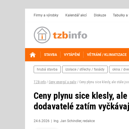
Firmy a výrobky
Kalendář akcí
Diskuze
Tabulky a
STAVBA
VYTÁPĚNÍ
VĚTRÁNÍ / KLIMATIZACE
hrubá stavba
izolace / střechy / fasády
okna / dve
TZB-info
/
Ceny energií a paliv
/ Ceny plynu sice klesly, ale stále js
Ceny plynu sice klesly, ale
dodavatelé zatím vyčkávaj
24.6.2026
Ing. Jan Schindler, redakce