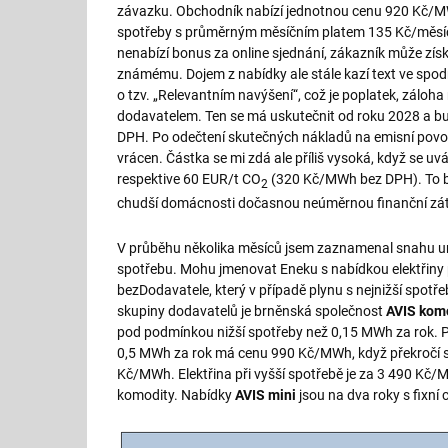
závazku. Obchodník nabízí jednotnou cenu 920 Kč/
spotřeby s průměrným měsíčním platem 135 Kč/měsíc.
nenabízí bonus za online sjednání, zákazník může zí
známému. Dojem z nabídky ale stále kazí text ve spodní
o tzv. „Relevantním navýšení“, což je poplatek, záloh
dodavatelem. Ten se má uskutečnit od roku 2028 a b
DPH. Po odečtení skutečných nákladů na emisní povol
vrácen. Částka se mi zdá ale příliš vysoká, když se u
respektive 60 EUR/t CO
(320 Kč/MWh bez DPH). To 
2
chudší domácnosti dočasnou neúměrnou finanční zát
V průběhu několika měsíců jsem zaznamenal snahu urči
spotřebu. Mohu jmenovat Eneku s nabídkou elektřiny
bezDodavatele, který v případě plynu s nejnižší spot
skupiny dodavatelů je brněnská společnost
AVIS kom
pod podmínkou nižší spotřeby než 0,15 MWh za rok. P
0,5 MWh za rok má cenu 990 Kč/MWh, když překročí sp
Kč/MWh. Elektřina při vyšší spotřebě je za 3 490 Kč/
komodity. Nabídky
AVIS mini
jsou na dva roky s fixní 