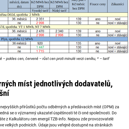
 – pokles cen, červeně – růst cen proti minulé verzi ceníku, * – tarif
ných míst jednotlivých dodavatelů,
šní
nejvyšších přírůstků počtu odběrných a předávacích míst (OPM) za
edná se o významný ukazatel úspěšnosti té či oné společnosti. Do
náte z Kalkulátoru cen energií TZB-info. Nejsou zde provozovatelé
ů ve velkých podnicích. Údaje jsou veřejně dostupné na stránkách