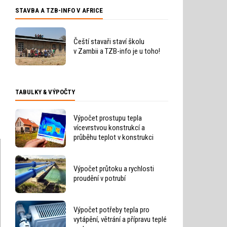
STAVBA A TZB-INFO V AFRICE
Čeští stavaři staví školu
v Zambii a TZB-info je u toho!
TABULKY & VÝPOČTY
Výpočet prostupu tepla
vícevrstvou konstrukcí a
průběhu teplot v konstrukci
Výpočet průtoku a rychlosti
proudění v potrubí
Výpočet potřeby tepla pro
vytápění, větrání a přípravu teplé