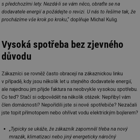
s předchozími lety. Nezdá-li se vám něco, obraťte se na
dodavatele energií a požádejte o revizi. U nás to řešíme tak, že
procházíme vše krok po kroku
,“ doplňuje Michal Kulig.
Vysoká spotřeba bez zjevného
důvodu
Zákazníci se rovněž často obracejí na zákaznickou linku
v případě, kdy jsou několik let u stejného dodavatele energií,
ale najednou jim přijde faktura na neobvykle vysokou spotřebu.
Co teď? Stačí si odpovědět na několik otázek: Nepřibyl vám
člen domácnosti? Nepořídili jste si nové spotřebiče? Nezačali
jste topit přímotopem nebo ohřívat vodu elektrickým bojlerem?
„
Typicky se ukáže, že zákazník zapomněl třeba na nový
mrazák, klimatizaci nebo jiný energeticky náročný