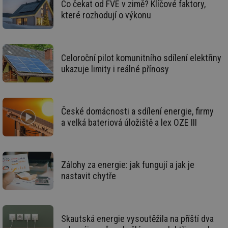
Co čekat od FVE v zimě? Klíčové faktory,
poč
Ne
které rozhodují o výkonu
žá
id
in
id
vetrani.tzb-
10 let
Te
Celoroční pilot komunitního sdílení elektřiny
info.cz
co
po
ukazuje limity i reálné přínosy
vy
se
_hjIncludedInSessionSample
1 minuta
Te
Hotjar Ltd
59 sekund
co
elektro.tzb-
na
info.cz
České domácnosti a sdílení energie, firmy
ab
a velká bateriová úložiště a lex OZE III
Ho
zd
ná
za
vz
de
Zálohy za energie: jak fungují a jak je
de
re
nastavit chytře
we
mv
2 měsíce 4
Te
Airtable
týdny
co
.tzb-info.cz
po
sl
Skautská energie vysoutěžila na příští dva
už