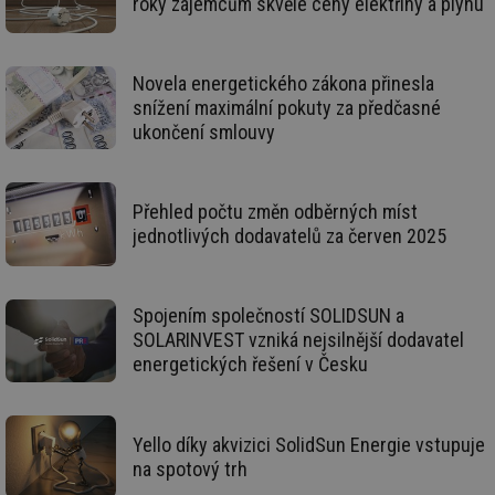
roky zájemcům skvělé ceny elektřiny a plynu
int
vý
vl
po
Air
us
Novela energetického zákona přinesla
už
snížení maximální pokuty za předčasné
pr
int
ukončení smlouvy
tě
id
vytapeni.tzb-
10 let
Te
info.cz
co
po
Přehled počtu změn odběrných míst
vy
jednotlivých dodavatelů za červen 2025
se
id
stavba.tzb-
10 let
Te
info.cz
co
po
vy
Spojením společností SOLIDSUN a
se
SOLARINVEST vzniká nejsilnější dodavatel
_hjFirstSeen
29 minut
So
Hotjar Ltd
energetických řešení v Česku
59 sekund
na
.tzb-info.cz
ab
sl
ce
pr
Yello díky akvizici SolidSun Energie vstupuje
poč
na spotový trh
Ne
žá