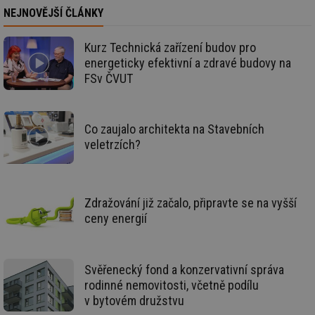
Po
NEJNOVĚJŠÍ ČLÁNKY
lz
za
nu
Kurz Technická zařízení budov pro
be
sk
energeticky efektivní a zdravé budovy na
fu
FSv ČVUT
sp
ná
je
kte
id
př
Co zaujalo architekta na Stavebních
úč
veletrzích?
An
id
energetika.tzb-
10 let
Te
info.cz
co
po
vy
Zdražování již začalo, připravte se na vyšší
se
ceny energií
_hjIncludedInSessionSample
1 minuta
Te
Hotjar Ltd
59 sekund
co
kalkulator.tzb-
na
info.cz
ab
Ho
Svěřenecký fond a konzervativní správa
zd
rodinné nemovitosti, včetně podílu
ná
za
v bytovém družstvu
vz
de