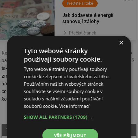
Přečtěte si také
Jak dodavatelé energií
stanovují zálohy
Přečíst článek
×
Tyto webové stránky
Reklamace faktury za energie není nic, čeho by se měl někdo
používají soubory cookie.
bát. Důležité je mít po ruce fakturu, znát stav měřidla a ideálně
také informace o tom, co se v domácnosti v poslední době
Tyto webové stránky používají soubory
změnilo. „
Když si nejste jisti, zavolejte svému dodavateli. Ti
cookie ke zlepšení uživatelského zážitku.
dobří vás podrží, nejen když je vše v pořádku, ale hlavně ve
Používáním našich webových stránek
souhlasíte se všemi soubory cookie v
chvíli, kdy potřebujete pomoc. Věříme, že právě na otevřené
souladu s našimi zásadami používání
komunikaci se staví dlouhodobý vztah
,“ uzavírá Michal Kulig.
souborů cookie.
Více informací
SHOW ALL PARTNERS
(1709) →
Yello
VŠE PŘIJMOUT