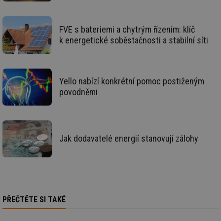
id
in
id
forum.tzb-
1 rok
Te
FVE s bateriemi a chytrým řízením: klíč
info.cz
co
po
k energetické soběstačnosti a stabilní síti
vy
se
_hjIncludedInSessionSample
1 minuta
Te
Hotjar Ltd
59 sekund
co
vetrani.tzb-
na
info.cz
Yello nabízí konkrétní pomoc postiženým
ab
povodněmi
Ho
zd
ná
za
vz
de
de
Jak dodavatelé energií stanovují zálohy
re
we
id
voda.tzb-
10 let
Te
info.cz
co
po
vy
se
PŘEČTĚTE SI TAKÉ
id
kalkulator.tzb-
1 rok
Te
info.cz
co
po