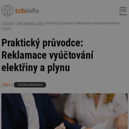
Menu
TZB-info
/
Ceny energií a paliv
/ Praktický průvodce: Reklamace vyúčtování elektřiny
a plynu
Praktický průvodce:
Reklamace vyúčtování
elektřiny a plynu
Yello
SPONZOROVÁNO