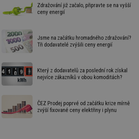
vy
Zdražování již začalo, připravte se na vyšší
se
ceny energií
id
oze.tzb-info.cz
10 let
Te
co
po
vy
se
Jsme na začátku hromadného zdražování?
_hjIncludedInSessionSample
1 minuta
Te
Hotjar Ltd
Tři dodavatelé zvýšili ceny energií
59 sekund
co
oze.tzb-info.cz
na
ab
Ho
zd
ná
Který z dodavatelů za poslední rok získal
za
nejvíce zákazníků v obou komoditách?
vz
de
de
re
we
ČEZ Prodej poprvé od začátku krize mírně
_dc_gtm_UA-5901706-1
.tzb-info.cz
58 sekund
Te
co
zvýší fixované ceny elektřiny i plynu
př
w
po
Sp
Go
da
kó