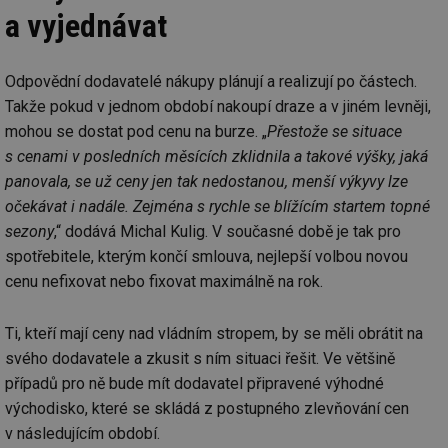
a vyjednávat
Odpovědní dodavatelé nákupy plánují a realizují po částech.
Takže pokud v jednom období nakoupí draze a v jiném levněji,
mohou se dostat pod cenu na burze. „
Přestože se situace
s cenami v posledních měsících zklidnila a takové výšky, jaká
panovala, se už ceny jen tak nedostanou, menší výkyvy lze
očekávat i nadále. Zejména s rychle se blížícím startem topné
sezony
,“ dodává Michal Kulig. V současné době je tak pro
spotřebitele, kterým končí smlouva, nejlepší volbou novou
cenu nefixovat nebo fixovat maximálně na rok.
Ti, kteří mají ceny nad vládním stropem, by se měli obrátit na
svého dodavatele a zkusit s ním situaci řešit. Ve většině
případů pro ně bude mít dodavatel připravené výhodné
východisko, které se skládá z postupného zlevňování cen
v následujícím období.