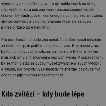
vyšší ceny za elektřinu i plyn. To by mohlo vést k nižší kupní
síle, vyšší inflaci a snížené konkurenceschopnosti české
ekonomiky. Zastropování cen energií sice mělo zabránit tomu,
aby se ceny dostaly do nepřiměřené výše, ale zároveň
přineslo riziko zkreslení trhu.
Pro domácnosti to bude znamenat, že budou muset měsíčně
za elektřinu i plyn platit o tisíce korun více. Pro mnoho z nich
by to mohlo být velmi obtížné, zejména pro ty, které již nyní
mají problémy s financováním běžných výdajů. V případě firem
by se mohlo stát, že budou muset zvýšit ceny svých výrobků
a služeb, aby pokryly vyšší náklady na energie, což bude mít
dopad na jejich konkurenceschopnost.
Kdo zvítězí – kdy bude lépe