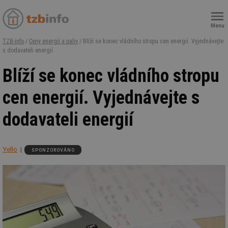
Menu
TZB-info
/
Ceny energií a paliv
/ Blíží se konec vládního stropu cen energií. Vyjednávejte
s dodavateli energií
Blíží se konec vládního stropu
cen energií. Vyjednávejte s
dodavateli energií
Yello
SPONZOROVÁNO