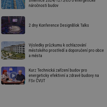
směrnice 2024/1275/EU o energetické
nu
náročnosti budov
be
sk
fu
sp
ná
je
2 dny Konference DesignBlok Talks
kte
id
př
úč
An
Výsledky průzkumu k ochlazování
id
energetika.tzb-
10 let
Te
info.cz
co
městského prostředí a doporučení pro obce
po
a města
vy
se
_hjIncludedInSessionSample
1 minuta
Te
Hotjar Ltd
59 sekund
co
Kurz Technická zařízení budov pro
kalkulator.tzb-
na
info.cz
energeticky efektivní a zdravé budovy na
ab
Ho
FSv ČVUT
zd
ná
za
vz
de
de
re
we