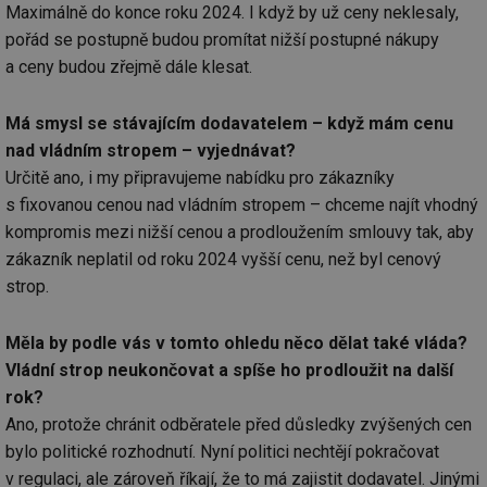
Nezbytně nutné soubory cookie umožňují základní
Maximálně do konce roku 2024. I když by už ceny neklesaly,
funkce webových stránek, jako je přihlášení
pořád se postupně budou promítat nižší postupné nákupy
uživatele a správa účtu. Webové stránky nelze bez
nezbytně nutných souborů cookie správně používat.
a ceny budou zřejmě dále klesat.
Provider
/
Název
Vyprší
Po
Doména
Má smysl se stávajícím dodavatelem – když mám cenu
g_state
.forum.tzb-
Zavřením
Sl
nad vládním stropem – vyjednávat?
info.cz
prohlížeče
př
po
Určitě ano, i my připravujeme nabídku pro zákazníky
s fixovanou cenou nad vládním stropem – chceme najít vhodný
g_csrf_token
.forum.tzb-
Zavřením
Sl
info.cz
prohlížeče
př
kompromis mezi nižší cenou a prodloužením smlouvy tak, aby
po
zákazník neplatil od roku 2024 vyšší cenu, než byl cenový
id
konference.tzb-
1 rok
Te
info.cz
co
strop.
po
vy
se
Měla by podle vás v tomto ohledu něco dělat také vláda?
_hjAbsoluteSessionInProgress
29 minut
So
Hotjar Ltd
Vládní strop neukončovat a spíše ho prodloužit na další
59 sekund
na
.tzb-info.cz
ab
rok?
sl
ce
Ano, protože chránit odběratele před důsledky zvýšených cen
pr
bylo politické rozhodnutí. Nyní politici nechtějí pokračovat
poč
Ne
v regulaci, ale zároveň říkají, že to má zajistit dodavatel. Jinými
žá