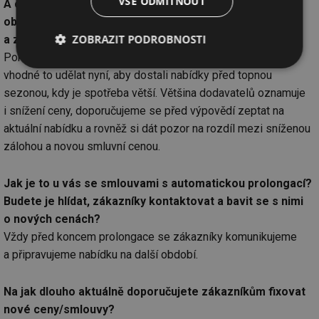
VŠE ODMÍTNOUT
A co zákazníci, kteří nemají zafixovanou cenu pro další
období? Co mají udělat? Mají vypovědět smlouvu hned
ZOBRAZIT PODROBNOSTI
a získat lepší cenu ihned? Nebo počkat?
Pokud nemají fixaci a mohou smlouvu vypovědět, pak je
Nezbytně
Výkonové
Soubory
vhodné to udělat nyní, aby dostali nabídky před topnou
nutné
soubory
cílení
soubory
sezonou, kdy je spotřeba větší. Většina dodavatelů oznamuje
i snížení ceny, doporučujeme se před výpovědí zeptat na
aktuální nabídku a rovněž si dát pozor na rozdíl mezi sníženou
zálohou a novou smluvní cenou.
Funkční soubory
Nezařazené
soubory
Jak je to u vás se smlouvami s automatickou prolongací?
Budete je hlídat, zákazníky kontaktovat a bavit se s nimi
o nových cenách?
Vždy před koncem prolongace se zákazníky komunikujeme
a připravujeme nabídku na další období.
Nezbytně nutné soubory
Výkonové soubory
Soubory cílení
Funkční soubory
Na jak dlouho aktuálně doporučujete zákazníkům fixovat
Nezařazené soubory
nové ceny/smlouvy?