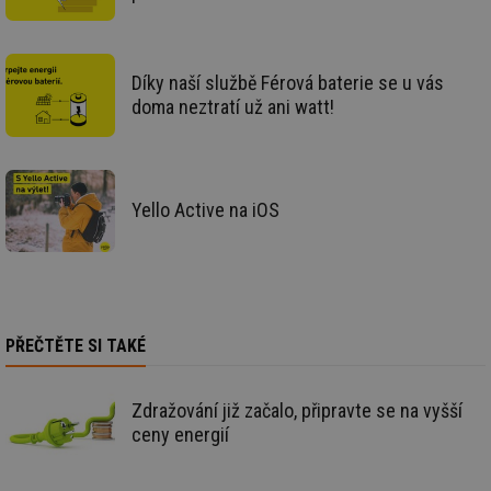
id
forum.tzb-
1 rok
Te
info.cz
co
po
vy
se
Díky naší službě Férová baterie se u vás
_hjIncludedInSessionSample
1 minuta
Te
Hotjar Ltd
doma neztratí už ani watt!
59 sekund
co
vetrani.tzb-
na
info.cz
ab
Ho
zd
ná
za
Yello Active na iOS
vz
de
de
re
we
id
voda.tzb-
10 let
Te
info.cz
co
po
PŘEČTĚTE SI TAKÉ
vy
se
id
kalkulator.tzb-
1 rok
Te
Zdražování již začalo, připravte se na vyšší
info.cz
co
ceny energií
po
vy
se