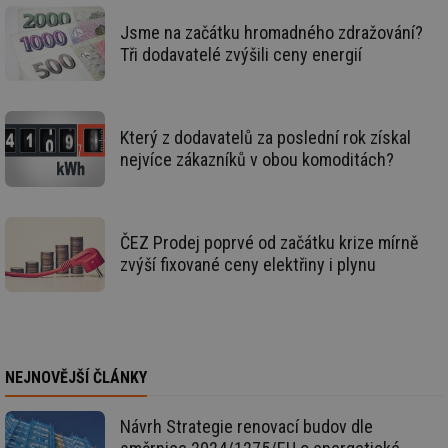
id
oze.tzb-info.cz
10 let
Te
co
Jsme na začátku hromadného zdražování?
po
vy
Tři dodavatelé zvýšili ceny energií
se
_hjIncludedInSessionSample
1 minuta
Te
Hotjar Ltd
59 sekund
co
oze.tzb-info.cz
na
ab
Který z dodavatelů za poslední rok získal
Ho
nejvíce zákazníků v obou komoditách?
zd
ná
za
vz
de
de
ČEZ Prodej poprvé od začátku krize mírně
re
we
zvýší fixované ceny elektřiny i plynu
_dc_gtm_UA-5901706-1
.tzb-info.cz
58 sekund
Te
co
př
w
po
Sp
Go
NEJNOVĚJŠÍ ČLÁNKY
da
kó
Po
Návrh Strategie renovací budov dle
lz
za