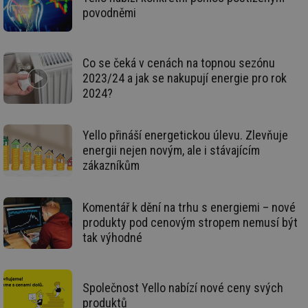
Air
povodněmi
us
už
pr
int
tě
Co se čeká v cenách na topnou sezónu
2023/24 a jak se nakupují energie pro rok
id
vytapeni.tzb-
10 let
Te
info.cz
co
2024?
po
vy
se
Yello přináší energetickou úlevu. Zlevňuje
id
stavba.tzb-
10 let
Te
info.cz
co
energii nejen novým, ale i stávajícím
po
zákazníkům
vy
se
_hjFirstSeen
29 minut
So
Hotjar Ltd
59 sekund
na
.tzb-info.cz
Komentář k dění na trhu s energiemi – nové
ab
produkty pod cenovým stropem nemusí být
sl
ce
tak výhodné
pr
poč
Ne
žá
id
Společnost Yello nabízí nové ceny svých
in
produktů