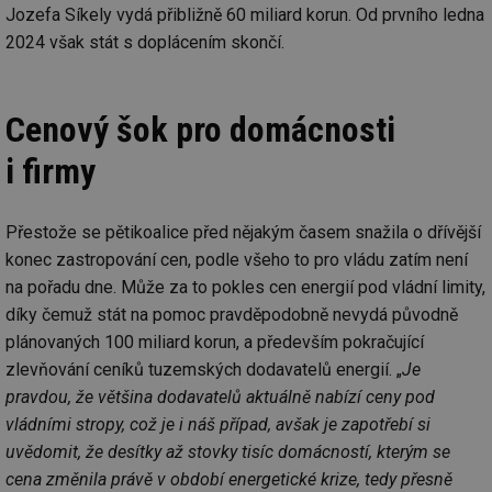
Jozefa Síkely vydá přibližně 60 miliard korun. Od prvního ledna
2024 však stát s doplácením skončí.
Cenový šok pro domácnosti
i firmy
Přestože se pětikoalice před nějakým časem snažila o dřívější
konec zastropování cen, podle všeho to pro vládu zatím není
na pořadu dne. Může za to pokles cen energií pod vládní limity,
díky čemuž stát na pomoc pravděpodobně nevydá původně
plánovaných 100 miliard korun, a především pokračující
zlevňování ceníků tuzemských dodavatelů energií. „
Je
pravdou, že většina dodavatelů aktuálně nabízí ceny pod
vládními stropy, což je i náš případ, avšak je zapotřebí si
uvědomit, že desítky až stovky tisíc domácností, kterým se
cena změnila právě v období energetické krize, tedy přesně