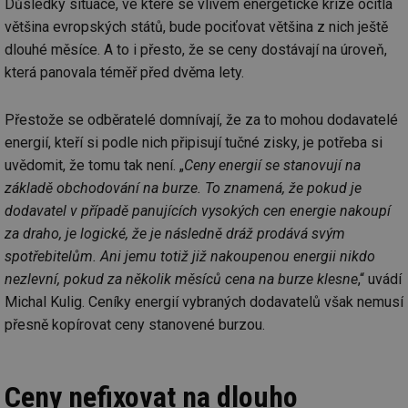
Důsledky situace, ve které se vlivem energetické krize ocitla
většina evropských států, bude pociťovat většina z nich ještě
dlouhé měsíce. A to i přesto, že se ceny dostávají na úroveň,
která panovala téměř před dvěma lety.
Přestože se odběratelé domnívají, že za to mohou dodavatelé
energií, kteří si podle nich připisují tučné zisky, je potřeba si
uvědomit, že tomu tak není. „
Ceny energií se stanovují na
základě obchodování na burze. To znamená, že pokud je
dodavatel v případě panujících vysokých cen energie nakoupí
za draho, je logické, že je následně dráž prodává svým
spotřebitelům. Ani jemu totiž již nakoupenou energii nikdo
nezlevní, pokud za několik měsíců cena na burze klesne
,“ uvádí
Michal Kulig. Ceníky energií vybraných dodavatelů však nemusí
přesně kopírovat ceny stanovené burzou.
Ceny nefixovat na dlouho