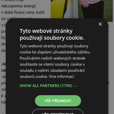
nakoupenou energii
v době fixace ceny, tudíž
za vyšší ceny než
×
v budoucnosti. Je to
Michal Kulig, ředitel společnosti Yello
Tyto webové stránky
princip, proč předtím
používají soubory cookie.
fixované smlouvy byly levnější, když ceny rostly, a nyní jsou
dražší, když ceny klesají. Snížení ceny znamená, že ztrátu
Tyto webové stránky používají soubory
dotují ostatní zákazníci vyšší cenou.
cookie ke zlepšení uživatelského zážitku.
Používáním našich webových stránek
souhlasíte se všemi soubory cookie v
Je nějak možné se ze smlouvy vyvázat? Případně hrozí
souladu s našimi zásadami používání
nějaké postihy?
souborů cookie.
Více informací
Je to možné. Běžně mají dodavatelé určené sankce za
předčasné ukončení a ty mohou být různé. Proto je zapotřebí
SHOW ALL PARTNERS
(1709) →
se informovat u svého dodavatele o přesné výši. Vzhledem
k vysokým cenám může být kromě sankce vypočtena rovněž
VŠE PŘIJMOUT
náhrada škody.