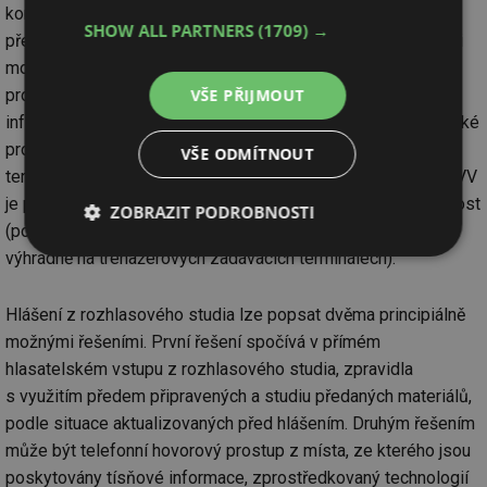
koncových prvků varování by zřejmě byla realizována
SHOW ALL PARTNERS
(1709) →
především dálkově ze zadávacích terminálů JSVV, i když je ji
možné provádět i místní obsluhou. Vzhledem k relativní
provozní složitosti popisovaného způsobu šíření tísňových
VŠE PŘIJMOUT
informací je vhodné s rozhlasovým studiem probrat metodické
provozní postupy součinnosti s obsluhou zadávacích
VŠE ODMÍTNOUT
terminálů JSVV. Při výcviku obsluh zadávacích terminálů JSVV
je potřebné věnovat této modelové úloze potřebnou pozornost
ZOBRAZIT PODROBNOSTI
(pozn.: výcvik a další obdobné aktivity je povoleno provádět
výhradně na trenažérových zadávacích terminálech).
Nezbytně
Výkonové
Soubory
nutné
soubory
cílení
soubory
Hlášení z rozhlasového studia lze popsat dvěma principiálně
možnými řešeními. První řešení spočívá v přímém
hlasatelském vstupu z rozhlasového studia, zpravidla
Funkční soubory
Nezařazené
soubory
s využitím předem připravených a studiu předaných materiálů,
podle situace aktualizovaných před hlášením. Druhým řešením
může být telefonní hovorový prostup z místa, ze kterého jsou
poskytovány tísňové informace, zprostředkovaný technologií