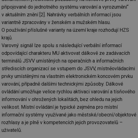
připojované do jednotného systému varování a vyrozumění“
v aktuálním znění [2]. Nahrávky verbálních informací jsou
variantně zpracovány v ženském a mužském hlasu.
O používání příslušné varianty na území kraje rozhodují HZS
krajů.
Varovný signál lze spolu s následující verbální informací
odpovídající charakteru MU aktivovat dálkově ze zadávacích
terminálů JSVV umístěných na operačních a informačních
střediscích organizací se vstupem do JSVV, místně­ovládacími
prvky umístěnými na vlastním elektronickém koncovém prvku
varování, případně dalšími technickými způsoby. Dálkové
ovládání umožňuje velice rychlou aktivaci varování a tísňového
informování v ohrožených lokalitách, bez ohledu na jejich
velikost. Místní ovládání je typické zejména pro místní
informační systémy využívané jako městské/obecní/objektové
rozhlasy a je plně v kompetencích jejich provozovatelů –
uživatelů.