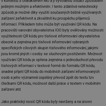
v kontextu s charakterem MU a jí vyvolanou situací způsobem
cookie se
informace
za
používá k
jak konco
už
jediným možným a efektivním. I tento zdánlivě netechnický
rozlišení
uživatel p
pr
jedinečných
webové st
způsob je možné díky využití současných běžně využívaných
na
uživatelů
a jakoukol
op
přiřazením
zařízení zefektivnit a zkvalitnit ku prospěchu příjemců
reklamu, 
re
náhodně
koncový už
n
informací. Příkladem toho může být využívání QR kódu. Na
vygenerovaného
mohl vidě
re
čísla jako
návštěvou
pracovišti varování obyvatelstva IOO byly ověřovány možnosti
identifikátoru
uvedenéh
si23
www.tzb-info.cz
2 měsíce
Ta
klienta. Je
webu.
využitelnosti QR kódu pro tísňové informování obyvatelstva
po
součástí
uk
každého
obecně a zejména pro tísňové informování vybraných
id
vytahy.tzb-
10 let
Tento sou
už
požadavku na
info.cz
cookie se
pr
stránku na webu
specifických cílových skupin tísňového informování, jakými
používá k c
in
a slouží k
analýze a
pr
jsou kromě jiných i osoby se sluchovým postižením. Možnost
výpočtu údajů o
optimaliza
úč
návštěvnících,
reklamníc
využívání QR kódu je opřena zejména o jednoduchost převodu
relacích a
kampaní v
si23
elektro.tzb-info.cz
2 měsíce
Ta
kampaních pro
DoubleClic
tísňových informací v textové formě do formátu QR kódu,
po
analytické
Google Ta
uk
přehledy webů.
snadné přijetí QR kódu do mobilních zařízení informovaných
Suite
už
pr
osob a jeho významně úspěšný převod zpět do textu tzv.
tuuid
.creative-
1 rok
Tento sou
in
serving.com
cookie nas
pr
čtečkami QR kódu, možnost další práce s textem v mobilním
hlavně
úč
bidswitch.
zařízení atd.
aby byly
a-title
oze.tzb-info.cz
Zavřením
T
reklamní 
prohlížeče
co
pro návšt
po
Jako praktický nosič QR kódu byly navrženy a na úrovni
webu
uk
relevantněj
ti