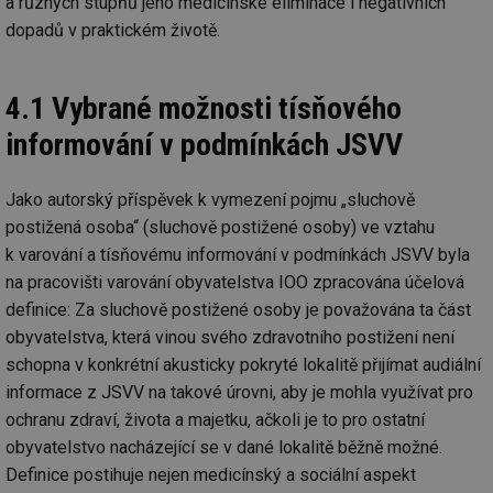
a různých stupňů jeho medicínské eliminace i negativních
co
po
dopadů v praktickém životě.
vy
se
_hjIncludedInSessionSample
1 minuta
Te
Hotjar Ltd
59 sekund
co
4.1 Vybrané možnosti tísňového
www.tzb-
na
info.cz
ab
informování v podmínkách JSVV
Ho
zd
ná
za
Jako autorský příspěvek k vymezení pojmu „sluchově
vz
de
postižená osoba“ (sluchově postižené osoby) ve vztahu
de
re
k varování a tísňovému informování v podmínkách JSVV byla
we
na pracovišti varování obyvatelstva IOO zpracována účelová
id
mojefirma.tzb-
1 rok
Te
definice: Za sluchově postižené osoby je považována ta část
info.cz
co
po
obyvatelstva, která vinou svého zdravotního postižení není
vy
se
schopna v konkrétní akusticky pokryté lokalitě přijímat audiální
informace z JSVV na takové úrovni, aby je mohla využívat pro
_hjIncludedInSessionSample
2 minuty
Te
Hotjar Ltd
co
forum.tzb-
ochranu zdraví, života a majetku, ačkoli je to pro ostatní
na
info.cz
ab
obyvatelstvo nacházející se v dané lokalitě běžně možné.
Ho
zd
Definice postihuje nejen medicínský a sociální aspekt
ná