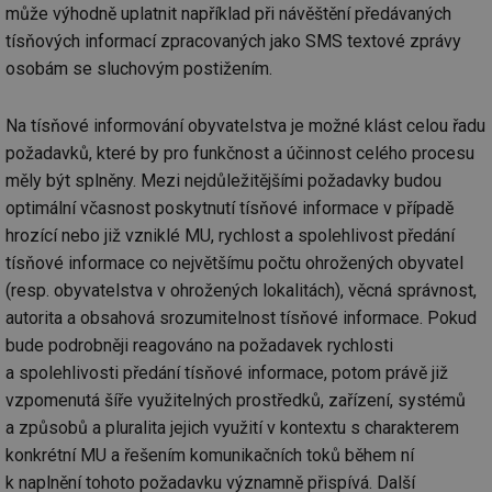
může výhodně uplatnit například při návěštění předávaných
tísňových informací zpracovaných jako SMS textové zprávy
osobám se sluchovým postižením.
Na tísňové informování obyvatelstva je možné klást celou řadu
požadavků, které by pro funkčnost a účinnost celého procesu
měly být splněny. Mezi nejdůležitějšími požadavky budou
optimální včasnost poskytnutí tísňové informace v případě
hrozící nebo již vzniklé MU, rychlost a spolehlivost předání
tísňové informace co největšímu počtu ohrožených obyvatel
(resp. obyvatelstva v ohrožených lokalitách), věcná správnost,
autorita a obsahová srozumitelnost tísňové informace. Pokud
bude podrobněji reagováno na požadavek rychlosti
a spolehlivosti předání tísňové informace, potom právě již
vzpomenutá šíře využitelných prostředků, zařízení, systémů
a způsobů a pluralita jejich využití v kontextu s charakterem
konkrétní MU a řešením komunikačních toků během ní
k naplnění tohoto požadavku významně přispívá. Další