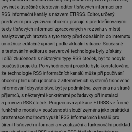
ab
vyvinut a úspěšně otestován editor tísňových informací pro
Ho
zd
RSS informační kanály s názvem ETIRSS. Editor, určený
ná
za
především pro využívání obcemi, pracuje s předdefinovanými
vz
de
texty tísňových informací zpracovaných v rozsahu v místě
de
analyzovaných hrozeb a tyto texty před odesláním do internetu
re
we
umožňuje editačně upravit podle aktuální situace. Současně
_hjIncludedInSessionSample
1 minuta
Te
Hotjar Ltd
s testováním editoru a serverové technologie byly získány
59 sekund
co
voda.tzb-
na
info.cz
i dílčí zkušenosti s některými typy RSS čteček, byť to nebylo
ab
Ho
součástí projektu. Po vyhodnocení projektu bylo konstatováno,
zd
že technologie RSS informačních kanálů může při používání
ná
za
obcemi plnit úlohu jednoho z alternativních systémů tísňového
vz
de
informování obyvatelstva, byť je podmíněna, zejména na straně
de
re
příjemců, s některými konkrétními požadavky při instalaci
we
a provozu RSS čteček. Programová aplikace ETIRSS ve formě
__gfp_64b
1 rok
Je
Gemius
funkčního modelu v současnosti slouží zejména jako praktická
so
.tzb-info.cz
kt
prezentace možností využití RSS informačních kanálů pro
spr
da
šíření tísňových informací a vizualizační a funkcionální podklad
co
ná