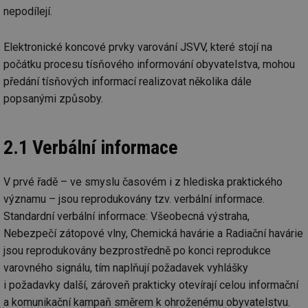
nepodílejí.
Elektronické koncové prvky varování JSVV, které stojí na
počátku procesu tísňového informování obyvatelstva, mohou
předání tísňových informací rea­lizovat několika dále
popsanými způsoby.
2.1 Verbální informace
V prvé řadě – ve smyslu časovém i z hlediska praktického
významu – jsou reprodukovány tzv. verbální informace.
Standardní verbální informace: Všeobecná výstraha,
Nebezpečí zátopové vlny, Chemická havárie a Radiační havárie
jsou reprodukovány bezprostředně po konci reprodukce
varovného signálu, tím naplňují požadavek vyhlášky
i požadavky další, zároveň prakticky otevírají celou informační
a komunikační kampaň směrem k ohroženému obyvatelstvu.