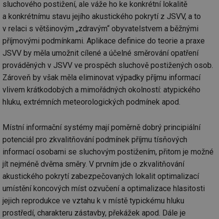
sluchového postižení, ale váže ho ke konkrétní lokalitě
za
vz
a konkrétnímu stavu jejího akustického pokrytí z JSVV, a to
de
de
v relaci s většinovým „zdravým“ obyvatelstvem a běžnými
re
we
příjmovými podmínkami. Aplikace definice do teorie a praxe
_hjIncludedInSessionSample
1 minuta
Te
JSVV by měla umožnit cílené a účelné směrování opatření
Hotjar Ltd
59 sekund
co
vytapeni.tzb-
prováděných v JSVV ve prospěch sluchově postižených osob.
na
info.cz
ab
Zároveň by však měla eliminovat výpadky příjmu informací
Ho
zd
vlivem krátkodobých a mimořádných okolností: atypického
ná
za
hluku, extrémních meteorologických podmínek apod.
vz
de
de
Místní informační systémy ­mají poměrně dobrý principiální
re
we
potenciál pro zkvalitňování podmínek příjmu tísňových
CookieScriptConsent
1 rok
Te
CookieScript
informací osobami se sluchovým postižením, přitom je možné
co
.tzb-info.cz
sl
jít nejméně dvěma směry. V prvním jde o zkvalitňování
Sc
akustického pokrytí zabezpečovaných lokalit optimalizací
za
př
umístění koncových míst ozvučení a optimalizace hlasitosti
so
so
jejich reprodukce ve vztahu k v místě typickému hluku
ná
nu
prostředí, charakteru zástavby, překážek apod. Dále je
ba