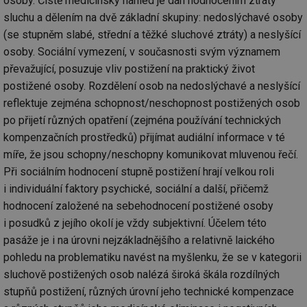
osoby. Čistě medicínský náhled je dán hodnocením ztráty
ab
Ho
sluchu a dělením na dvě základní skupiny: nedoslýchavé osoby
zd
ná
(se stupněm slabé, střední a těžké sluchové ztráty) a neslyšící
za
vz
osoby. Sociální vymezení, v současnosti svým významem
de
převažující, posuzuje vliv postižení na praktický život
de
re
postižené osoby. Rozdělení osob na nedoslýchavé a neslyšící
we
reflektuje zejména schopnost/neschopnost postižených osob
_hjIncludedInSessionSample
1 minuta
Te
Hotjar Ltd
59 sekund
co
stavba.tzb-
po přijetí různých opatření (zejména používání technických
na
info.cz
ab
kompenzačních prostředků) přijímat audiální informace v té
Ho
míře, že jsou schopny/neschopny komunikovat mluvenou řečí.
zd
ná
Při sociálním hodnocení stupně postižení hrají velkou roli
za
vz
i individuální faktory psychické, sociální a další, přičemž
de
de
hodnocení založené na sebehodnocení postižené osoby
re
i posudků z jejího okolí je vždy subjektivní. Účelem této
we
pasáže je i na úrovni nejzákladnějšího a relativně laického
id
www.tzb-
10 let
Te
info.cz
co
pohledu na problematiku navést na myšlenku, že se v kategorii
po
vy
sluchově postižených osob nalézá široká škála rozdílných
se
stupňů postižení, různých úrovní jeho technické kompenzace
id
m.tzb-info.cz
10 let
Te