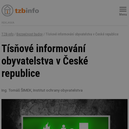
Menu
REKLAMA
TZB-info
/
Bezpečnost budov
/ Tísňové informování obyvatelstva v České republice
Tísňové informování
obyvatelstva v České
republice
Ing. Tomáš ŠIMEK, Institut ochrany obyvatelstva