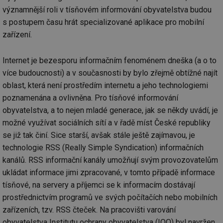
př
významnější roli v tísňovém informování obyvatelstva budou
w
po
s postupem času hrát specializované aplikace pro mobilní
Sp
Go
zařízení.
da
kó
Po
Internet je bezesporu informačním fenoménem dneška (a o to
lz
za
více budoucnosti) a v současnosti by bylo zřejmě obtížné najít
nu
be
oblast, která není prostředím internetu a jeho technologiemi
sk
fu
poznamenána a ovlivněna. Pro tísňové informování
sp
ná
obyvatelstva, a to nejen mladé generace, jak se někdy uvádí, je
je
možné využívat sociálních sítí a v řadě míst České republiky
kte
id
se již tak činí. Sice starší, avšak stále ještě zajímavou, je
př
úč
technologie RSS (Really ­Simple ­Syndication) informačních
An
kanálů. RSS informační kanály umožňují svým provozovatelům
id
energetika.tzb-
10 let
Te
ukládat informace jimi zpracované, v tomto případě informace
info.cz
co
po
tísňové, na servery a příjemci se k informacím dostávají
vy
se
prostřednictvím programů ve svých počítačích nebo mobilních
_hjIncludedInSessionSample
1 minuta
Te
Hotjar Ltd
zařízeních, tzv. RSS čteček. Na pracovišti varování
59 sekund
co
kalkulator.tzb-
na
obyvatelstva Institutu ochrany obyvatelstva (IOO) byl navržen,
info.cz