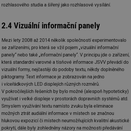
rozhlasového studia a šířený jako rozhlasové vysílání.
Nezbytně nutné soubory
Výkonové soubory
2.4 Vizuální informační panely
Soubory cílení
Funkční soubory
Nezařazené soubory
Mezi lety 2008 až 2014 několik společností experimentovalo
Nezbytně nutné soubory cookie umožňují základní
se zařízeními, pro která se vžil pojem „vizuální informační
funkce webových stránek, jako je přihlášení
uživatele a správa účtu. Webové stránky nelze bez
panely“ nebo také „informační panely“. V principu jde o zařízení,
nezbytně nutných souborů cookie správně používat.
která standardní varovné a tísňové informace JSVV převádí do
Provider
/
Název
Vyprší
Po
vizuální formy, nejčastěji do podoby textu, někdy doplněného
Doména
piktogramy. Text informace je zobrazován na jedno
g_state
.forum.tzb-
Zavřením
Sl
i víceřádkových LED displejích různých rozměrů.
info.cz
prohlížeče
př
po
V pokročilejších řešeních by bylo možné (alespoň hypoteticky)
g_csrf_token
.forum.tzb-
Zavřením
Sl
využívat i velké displeje v prostorách dopravních systémů atd.
info.cz
prohlížeče
př
po
Smyslem využívání textu namísto zvuku byla eliminace
možných ztrát audiální informace v místech se značnou
id
konference.tzb-
1 rok
Te
info.cz
co
hlukovou expozicí či místech neumožňujících kvalitní akustické
po
vy
pokrytí, dále byly zohledněny názory na možnosti předávání
se