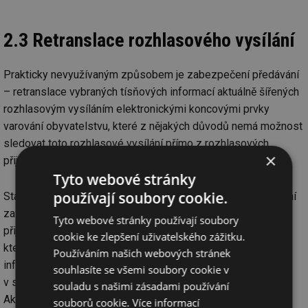
2.3 Retranslace rozhlasového vysílání
Prakticky nevyužívaným způsobem je zabezpečení předávání
– retranslace vybraných tísňových informací aktuálně šířených
rozhlasovým vysíláním elektronickými koncovými prvky
varování obyvatelstvu, které z nějakých důvodů nemá možnost
sledovat toto rozhlasové vysílání přímo z rozhlasových
×
přijímačů.
Tyto webové stránky
používají soubory cookie.
Standardní součástí elektronických koncových prvků varování
zaváděných do JSVV od roku 2008 je modul rozhlasového
Tyto webové stránky používají soubory
přijímače naladěného na kmitočet rozhlasové stanice, se
cookie ke zlepšení uživatelského zážitku.
kterou je v dané lokalitě dohovor o provádění tísňového
Používáním našich webových stránek
informování obyvatelstva. Ke sjednání dohovorů lze
souhlasíte se všemi soubory cookie v
v současné době využít několika platných právních předpisů.
souladu s našimi zásadami používání
Aktivace a deaktivace rozhlasových modulů elektronických
souborů cookie.
Více informací