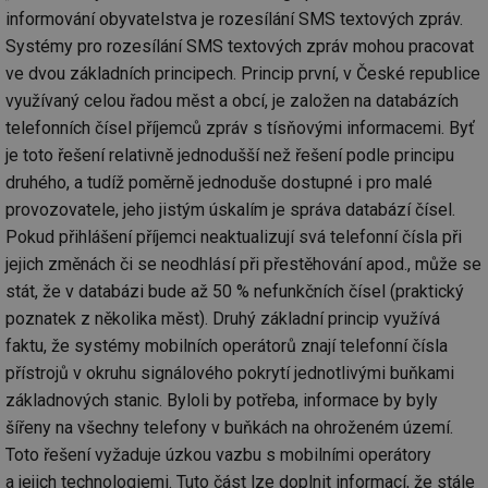
po
informování obyvatelstva je rozesílání SMS textových zpráv.
vy
se
Systémy pro rozesílání SMS textových zpráv mohou pracovat
id
kalkulator.tzb-
1 rok
Te
ve dvou základních principech. Princip první, v České republice
info.cz
co
po
využívaný celou řadou měst a obcí, je založen na databázích
vy
telefonních čísel příjemců zpráv s tísňovými informacemi. Byť
se
je toto řešení relativně jednodušší než řešení podle principu
id
oze.tzb-info.cz
10 let
Te
co
druhého, a tudíž poměrně jednoduše dostupné i pro malé
po
vy
provozovatele, jeho jistým úskalím je správa databází čísel.
se
Pokud přihlášení příjemci neaktualizují svá telefonní čísla při
_hjIncludedInSessionSample
1 minuta
Te
Hotjar Ltd
jejich změnách či se neodhlásí při přestěhování apod., může se
59 sekund
co
oze.tzb-info.cz
na
stát, že v databázi bude až 50 % nefunkčních čísel (praktický
ab
Ho
poznatek z několika měst). Druhý základní princip využívá
zd
faktu, že systémy mobilních operátorů znají telefonní čísla
ná
za
přístrojů v okruhu signálového pokrytí jednotlivými buňkami
vz
de
základnových stanic. Bylo­li by potřeba, informace by byly
de
re
šířeny na všechny telefony v buňkách na ohroženém území.
we
Toto řešení vyžaduje úzkou vazbu s mobilními operátory
_dc_gtm_UA-5901706-1
.tzb-info.cz
58 sekund
Te
a jejich technologiemi. Tuto část lze doplnit informací, že stále
co