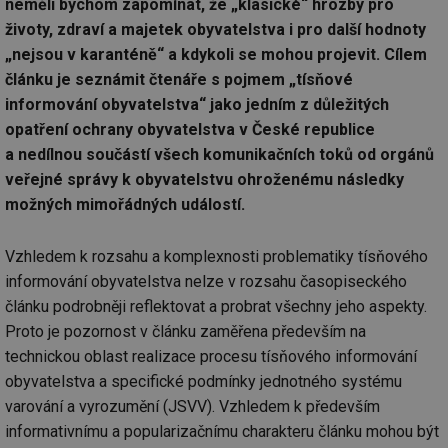
neměli bychom zapomínat, že „klasické“ hrozby pro
životy, zdraví a majetek obyvatelstva i pro další hodnoty
„nejsou v karanténě“ a kdykoli se mohou projevit. Cílem
článku je seznámit čtenáře s pojmem „tísňové
informování obyvatelstva“ jako jedním z důležitých
opatření ochrany obyvatelstva v České republice
a nedílnou součástí všech komunikačních toků od orgánů
veřejné správy k obyvatelstvu ohroženému následky
možných mimořádných událostí.
Vzhledem k rozsahu a komplexnosti problematiky tísňového
informování obyvatelstva nelze v rozsahu časopiseckého
článku podrobněji reflektovat a probrat všechny jeho aspekty.
Proto je pozornost v článku zaměřena především na
technickou oblast realizace procesu tísňového informování
obyvatelstva a specifické podmínky jednotného systému
varování a vyrozumění (JSVV). Vzhledem k především
informativnímu a popularizačnímu charakteru článku mohou být