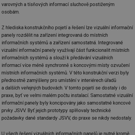
varovných a tísňových informací sluchově postiženým
_hjAbsoluteSessionInProgress
29 minut
So
Hotjar Ltd
59 sekund
na
osobám.
.tzb-info.cz
ab
sl
ce
Z hlediska konstrukčního pojetí a řešení lze vizuální informační
pr
poč
panely rozdělit na zařízení integrovaná do místních
Ne
žá
informačních systémů a zařízení samostatná. Integrované
id
in
vizuální informační panely využívají část funkcionalit místních
informačních systémů a slouží k předávání vizuálních
id
vetrani.tzb-
10 let
Te
info.cz
co
informací více méně synchronně s koncovými místy ozvučení
po
vy
místních informačních systémů. V této konstrukční verzi byly
se
přednostně zamýšleny pro umístění v interiérech úřadů
_hjIncludedInSessionSample
1 minuta
Te
Hotjar Ltd
a dalších veřejných budovách. V tomto pojetí se dostaly i do
59 sekund
co
elektro.tzb-
na
info.cz
praxe, byť ve velmi malém počtu instalací. Samostatné vizuální
ab
Ho
informační panely byly koncipovány jako samostatné koncové
zd
ná
prvky JSVV. Byť jejich prototypy splňovaly technické
za
vz
požadavky dané standardy JSVV, do praxe se nikdy nedostaly.
de
de
re
U všech řešení vizuálních informačních panelů je nutné kromě
we