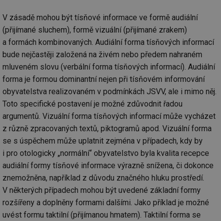
V zásadě mohou být tísňové informace ve formě audiální
(přijímané sluchem), formě vizuální (přijímané zrakem)
a formách kombinovaných. Audiální forma tísňových informací
bude nejčastěji založená na živém nebo předem nahraném
mluveném slovu (verbální forma tísňových informací). Audiální
forma je formou dominantní nejen při tísňovém informování
obyvatelstva realizovaném v podmínkách JSVV, ale i mimo něj.
Toto specifické postavení je možné zdůvodnit řadou
argumentů. Vizuální forma tísňových informací může vycházet
z různě zpracovaných textů, piktogramů apod. Vizuální forma
se s úspěchem může uplatnit zejména v případech, kdy by
i pro otologicky „normální“ obyvatelstvo byla kvalita recepce
audiální formy tísňové informace výrazně snížena, či dokonce
znemožněna, například z důvodu značného hluku prostředí.
V některých případech mohou být uvedené základní formy
rozšířeny a doplněny formami dalšími. Jako příklad je možné
uvést formu taktilní (přijímanou hmatem). Taktilní forma se