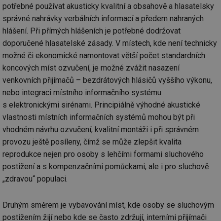
Co
potřebné používat akusticky kvalitní a obsahově a hlasatelsky
Sc
správné nahrávky verbálních informací a předem nahraných
fu
sp
hlášení. Při přímých hlášeních je potřebné dodržovat
id
elektro.tzb-
10 let
Te
doporučené hlasatelské zásady. V místech, kde není technicky
info.cz
co
po
možné či ekonomické namontovat větší počet standardních
vy
koncových míst ozvučení, je možné zvážit nasazení
se
venkovních přijímačů – bezdrátových hlásičů vyššího výkonu,
sid
kalkulator.tzb-
Zavřením
To
info.cz
prohlížeče
bě
nebo integraci místního informačního systému
so
al
s elektronickými sirénami. Principiálně výhodné akustické
na
so
vlastnosti místních informačních systémů mohou být při
re
vhodném návrhu ozvučení, kvalitní montáži i při správném
pr
po
provozu ještě posíleny, čímž se může zlepšit kvalita
sp
rel
reprodukce nejen pro osoby s lehčími formami sluchového
postižení a s kompenzačními pomůckami, ale i pro sluchově
„zdravou“ populaci.
Název
Provider
Provider
/
Doména
Vyprší
P
Druhým směrem je vybavování míst, kde osoby se sluchovým
Název
/
Vyprší
Popis
c
.creative-serving.com
1 rok
T
Doména
Provider
postižením žijí nebo kde se často zdržují, interními přijímači
co
Název
/
Vyprší
Popis