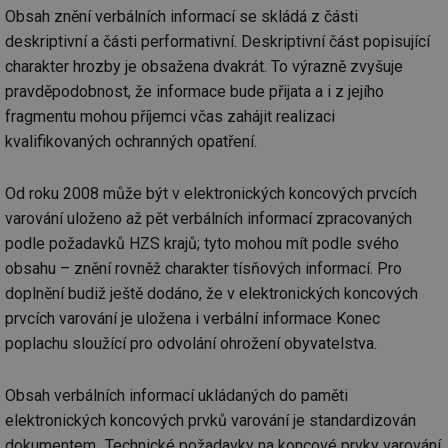
Obsah znění verbálních informací se skládá z části
deskriptivní a části performativní. Deskriptivní část popisující
charakter hrozby je obsažena dvakrát. To výrazně zvyšuje
pravděpodobnost, že informace bude přijata a i z jejího
fragmentu mohou příjemci včas zahájit realizaci
kvalifikovaných ochranných opatření.
Od roku 2008 může být v elektronických koncových prvcích
varování uloženo až pět verbálních informací zpracovaných
podle požadavků HZS krajů; tyto mohou mít podle svého
obsahu – znění rovněž charakter tísňových informací. Pro
doplnění budiž ještě dodáno, že v elektronických koncových
prvcích varování je uložena i verbální informace Konec
poplachu sloužící pro odvolání ohrožení obyvatelstva.
Obsah verbálních informací ukládaných do paměti
elektronických koncových prvků varování je standardizován
dokumentem „Technické požadavky na koncové prvky varování