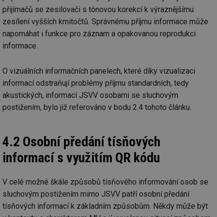
objemem
a zajistit, 
po
provozu.
přijímačů se zesilovači s tónovou korekcí k výraznějšímu
návštěvní
za
několikrát
zesílení vyšších kmitočtů. Správnému příjmu informace může
_gid
1 den
Tento soubor
Google
nezobrazil
a-title2
oze.tzb-info.cz
Zavřením
T
cookie nastavuje
stejné rek
LLC
prohlížeče
co
napomáhat i funkce pro záznam a opakovanou reprodukci
Google
.tzb-
po
Analytics.
tuuid
info.cz
.bidswitch.net
1 rok
Tento sou
informace.
sl
Ukládá a
cookie nas
už
aktualizuje
hlavně
pr
jedinečnou
bidswitch.
rá
hodnotu pro
O vizuálních informačních panelech, které díky vizualizaci
aby byly
je
každou
reklamní 
zl
informací odstraňují problémy příjmu standardních, tedy
navštívenou
pro návšt
zk
stránku a slouží
webu
p
akustických, informací JSVV osobami se sluchovým
k počítání a
relevantněj
ob
sledování
na
postižením, bylo již referováno v bodu 2.4 tohoto článku.
zobrazení
id
.m6r.eu
2 měsíce 4
Tento sou
už
stránek.
týdny
cookie se
in
používá k c
_ga
2 roky
Tento název
Google
analýze a
fsid
www.tzb-info.cz
3 hodiny
4.2 Osobní předání tísňových
souboru cookie
LLC
optimaliza
je spojen s
.tzb-
reklamníc
ibbid
www.tzb-info.cz
Zavřením
T
Google
info.cz
kampaní v
informací s využitím QR kódu
prohlížeče
co
Universal
DoubleClic
po
Analytics - což je
Google Ta
id
významná
Suite
pr
aktualizace
V celé možné škále způsobů tísňového informování osob se
za
běžněji
IDE
1 rok
Tento sou
Google LLC
o
používané
sluchovým postižením mimo JSVV patří osobní předání
cookie nas
.doubleclick.net
n
analytické
společnos
w
tísňových informací k základním způsobům. Někdy může být
služby Google.
Doubleclic
st
Tento soubor
provádí
U