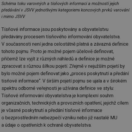
Schéma toku varovných a tísňových informací a možností jejich
předávání v JSVV jednotlivými kategoriemi koncových prvků varování
i mimo JSVV
Tísňové informace jsou poskytovány a obyvatelstvu
předávány procesem tísňového informování obyvatelstva.
V současnosti není jedna celostátně platná a závazná definice
tohoto pojmu. Proto je možné pojem účelově definovat,
přičemž lze vyjít z různých náhledů a definice je možné
zpracovat s různou šířkou pojetí. Zřejmě v nejužším pojetí by
bylo možné pojem definovat jako „proces poskytnutí a předání
tísňové informace“. V širším pojetí pojmu se ujala a v širokém
spektru odborné veřejnosti je užívána definice ve stylu:
Tísňové informování obyvatelstva je komplexní souhrn
organizačních, technických a provozních opatření, jejichž cílem
je včasné poskytnutí a předání tísňové informace
o bezprostředním nebezpečí vzniku nebo již nastalé MU
a údaje o opatřeních k ochraně obyvatelstva.