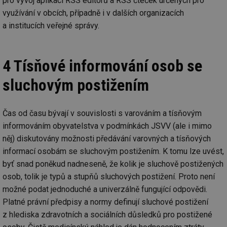
pro vývoj aplikací RSS editorů a RSS čteček určených pro
we
využívání v obcích, případně i v dalších organizacích
__cf_bm
29 minut
Te
Cloudflare Inc.
a institucích veřejné správy.
59 sekund
co
.vimeo.com
po
ro
li
To
4 Tísňové informování osob se
př
by
po
sluchovým postižením
zp
po
we
st
Čas od času bývají v souvislosti s varováním a tísňovým
sid
forum.tzb-
1 rok
To
informováním obyvatelstva v podmínkách JSVV (ale i mimo
info.cz
bě
so
něj) diskutovány možnosti předávání varovných a tísňových
al
na
informací osobám se sluchovým postižením. K tomu lze uvést,
so
byť snad poněkud nadneseně, že kolik je sluchově postižených
re
pr
osob, tolik je typů a stupňů sluchových postižení. Proto není
po
sp
možné podat jednoduché a univerzálně fungující odpovědi.
rel
Platné právní předpisy a normy definují sluchové postižení
_hjIncludedInSessionSample
1 minuta
Te
Hotjar Ltd
59 sekund
co
z hlediska zdravotních a sociálních důsledků pro postižené
energetika.tzb-
na
info.cz