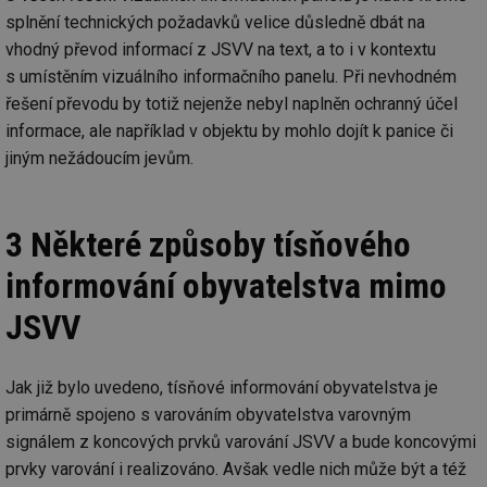
splnění technických požadavků velice důsledně dbát na
mv
2 měsíce 4
Te
Airtable
týdny
co
.tzb-info.cz
vhodný převod informací z JSVV na text, a to i v kontextu
po
sl
s umístěním vizuálního informačního panelu. Při nevhodném
už
řešení převodu by totiž nejenže nebyl naplněn ochranný účel
int
vý
informace, ale například v objektu by mohlo dojít k panice či
vl
po
jiným nežádoucím jevům.
Air
us
už
pr
int
3 Některé způsoby tísňového
tě
id
vytapeni.tzb-
10 let
Te
informování obyvatelstva mimo
info.cz
co
po
JSVV
vy
se
id
stavba.tzb-
10 let
Te
info.cz
co
Jak již bylo uvedeno, tísňové informování obyvatelstva je
po
vy
primárně spojeno s varováním obyvatelstva varovným
se
signálem z koncových prvků varování JSVV a bude koncovými
_hjFirstSeen
29 minut
So
Hotjar Ltd
prvky varování i realizováno. Avšak vedle nich může být a též
59 sekund
na
.tzb-info.cz