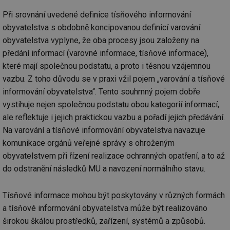
Při srovnání uvedené definice tísňového informování
obyvatelstva s obdobně koncipovanou definicí varování
obyvatelstva vyplyne, že oba procesy jsou založeny na
předání informací (varovné informace, tísňové informace),
které mají společnou podstatu, a proto i těsnou vzájemnou
vazbu. Z toho důvodu se v praxi vžil pojem „varování a tísňové
informování obyvatelstva“. Tento souhrnný pojem dobře
vystihuje nejen společnou podstatu obou kategorií informací,
ale reflektuje i jejich praktickou vazbu a pořadí jejich předávání.
Na varování a tísňové informování obyvatelstva navazuje
komunikace orgánů veřejné správy s ohroženým
obyvatelstvem při řízení realizace ochranných opatření, a to až
do odstranění následků MU a navození normálního stavu.
Tísňové informace mohou být poskytovány v různých formách
a tísňové informování obyvatelstva může být realizováno
širokou škálou prostředků, zařízení, systémů a způsobů.