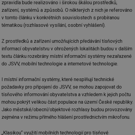
ab
zpravidla bude realizováno i širokou škálou prostředků,
sl
ce
zařízení, systémů a způsobů. O některých z nich je referováno
pr
v tomto článku v konkrétních souvislostech s probíranou
poč
Ne
tématikou (rozhlasové vysílání, osobní vyhlášení).
žá
id
in
Z prostředků a zařízení umožňujících předávání tísňových
id
forum.tzb-
1 rok
Te
info.cz
co
informací obyvatelstvu v ohrožených lokalitách budou v dalším
po
textu článku rozebrány místní informační systémy nezařazené
vy
se
do JSVV, mobilní technologie a internetové technologie.
_hjIncludedInSessionSample
1 minuta
Te
Hotjar Ltd
59 sekund
co
vetrani.tzb-
na
info.cz
I místní informační systémy, které nesplňují technické
ab
Ho
požadavky pro připojení do JSVV, se mohou zapojovat do
zd
tísňového informování obyvatelstva a vzhledem k jejich počtu
ná
za
mohou pokrýt velikou část populace na území České republiky.
vz
de
Jako městské/obecní/objektové rozhlasy budou provozovány
de
re
zejména v režimu přímého hlášení prostřednictvím mikrofonu.
we
id
voda.tzb-
10 let
Te
„Klasikou“ využití mobilních technologií pro tísňové
info.cz
co