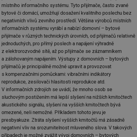
po
test
.m6r.eu
59
Pokud víte něco
Doména
Provider
/
místního informačního systému. Tyto přijímače, často zvané
id
Název
Vyprší
Popis
minut
o tomto souboru
Doména
če
59
cookie a jeho
bytové či domácí, umožňují dosažení kvalitního poslechu bez
_ga_7ZNSXSZSDQ
.tzb-
2 roky
Tento soubor
a 
sekund
použití, které
info.cz
cookie používá
VISITOR_INFO1_LIVE
5 měsíců
Tento sou
Google LLC
ná
negativních vlivů zevního prostředí. Většina výrobců místních
nejsou specifické
Google Analytics
4 týdny
cookie nas
.youtube.com
př
pro konkrétní
k zachování
Youtube k
informačních systému vyrábí a nabízí domovní – bytové
w
web, přidejte své
stavu relace.
sledování
st
příspěvky.
uživatelsk
přijímače v různých technických úrovních, od přijímačů relativně
S
_gat_UA-5901706-
.tzb-
59
Toto je soubor
předvoleb
da
jednoduchých, pro přímý poslech a napájení výhradně
2
info.cz
sekund
cookie typu
videa You
n
vzoru nastavený
vložená d
už
z elektrorozvodné sítě, až po přijímače se záznamníkem
službou Google
webů; můž
w
Analytics, kde
určit, zda
st
a zálohovaným napájením. Výstupy z domovních – bytových
prvek vzoru v
návštěvní
na
názvu obsahuje
používá n
přijímačů je principiálně možné upravit a provozovat
st
jedinečné
nebo staro
př
identifikační
s kompenzačními pomůckami: vibračními indikátory
rozhraní
číslo účtu nebo
Youtube.
DEVICE_INFO
5 měsíců
Ta
YouTube
reprodukce, zesilovači hlasitosti reprodukce atd.
webu, ke
4 týdny
uk
.youtube.com
kterému se
tuuid_lu
.bidswitch.net
1 rok
Obsahuje
o 
V informačních zdrojích se uvádí, že mnoho osob se
vztahuje. Jedná
jedinečné 
za
se o variantu
návštěvník
sluchovým postižením má lepší slyšení na nižších kmitočtech
zn
cookie _gat,
které umo
op
která se používá
Bidswitch
akustického signálu, slyšení na vyšších kmitočtech bývá
a 
k omezení
sledovat
sp
omezené, ne­li nemožné. Příkladem tohoto jevu je
množství dat
návštěvní
za
zaznamenaných
více webe
se
presbyakuze. Ztráta slyšení vyšších kmitočtů má zásadně
společností
umožňuje
už
Google na
Bidswitch
zk
negativní vliv na srozumitelnost mluveného slova. V takových
webech s
optimaliz
že
velkým
relevanci 
případech je možné zvážit vývoj domovních – bytových
zo